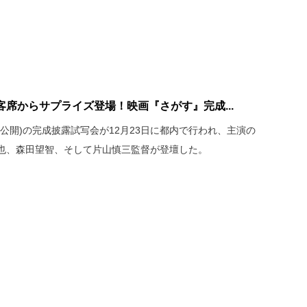
客席からサプライズ登場！映画『さがす』完成...
1公開)の完成披露試写会が12月23日に都内で行われ、主演の
也、森田望智、そして片山慎三監督が登壇した。