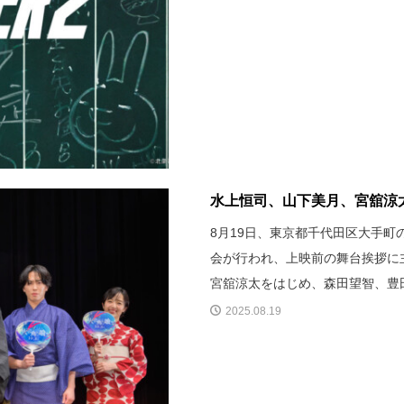
水上恒司、山下美月、宮舘涼太
8月19日、東京都千代田区大手
会が行われ、上映前の舞台挨拶に主
宮舘涼太をはじめ、森田望智、豊
2025.08.19