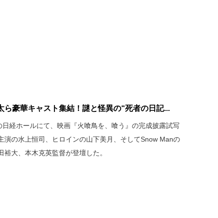
ら豪華キャスト集結！謎と怪異の“死者の日記...
町の日経ホールにて、映画『火喰鳥を、喰う』の完成披露試写
演の水上恒司、ヒロインの山下美月、そしてSnow Manの
田裕大、本木克英監督が登壇した。