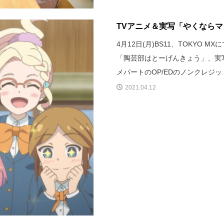
TVアニメ＆実写「やくなら
4月12日(月)BS11、TOKYO
「陶芸部はとーげんきょう」、実
メパートのOP/EDのノンクレジ
2021.04.12