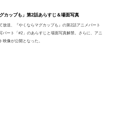
マグカップも」第2話あらすじ＆場面写真
 MXにて放送、『やくならマグカップも』の第2話アニメパート
写パート「#2」のあらすじと場面写真解禁。さらに、アニ
ット映像が公開となった。