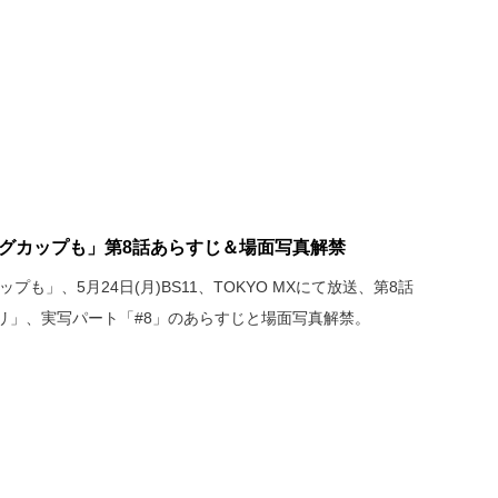
マグカップも」第8話あらすじ＆場面写真解禁
も」、5月24日(月)BS11、TOKYO MXにて放送、第8話
リ」、実写パート「#8」のあらすじと場面写真解禁。