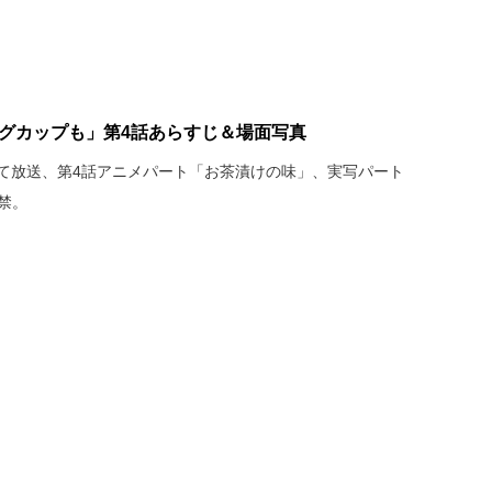
マグカップも」第4話あらすじ＆場面写真
 MXにて放送、第4話アニメパート「お茶漬けの味」、実写パート
禁。