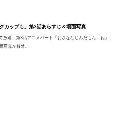
マグカップも」第3話あらすじ＆場面写真
 MXにて放送、第3話アニメパート「おさななじみだもん…ね」、
場面写真が解禁。