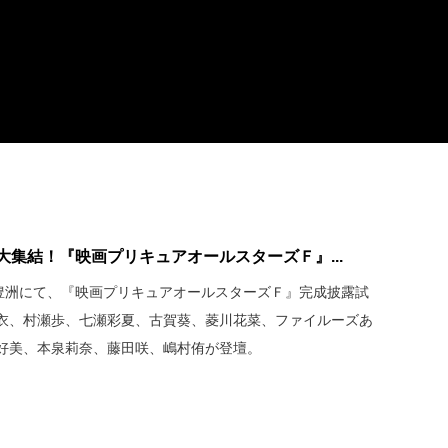
大集結！『映画プリキュアオールスターズＦ』...
マ豊洲にて、『映画プリキュアオールスターズＦ』完成披露試
衣、村瀬歩、七瀬彩夏、古賀葵、菱川花菜、ファイルーズあ
好美、本泉莉奈、藤田咲、嶋村侑が登壇。