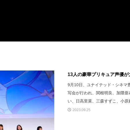
13人の豪華プリキュア声優が
9月10日、ユナイテッド・シネ
写会が行われ、関根明良、加隈亜
い、日高里菜、三森すずこ、小原
2023.09.25