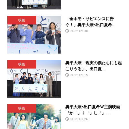
「全ホモ・サピエンスに告
映画
ぐ！」奥平大兼×出口夏希...
2025.05.30
奥平大兼「現実の僕たちにも起
映画
こりうる」、出口夏...
2025.05.15
奥平大兼×出口夏希Ｗ主演映画
映画
『か「」く「」し「」...
2025.03.26