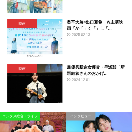
奥平大兼×出口夏希 Ｗ主演映
映画
画『か「」く「」し「...
2025.02.13
最優秀新進女優賞・早瀬憩「新
映画
垣結衣さんのおかげ...
2024.12.01
エンタメ総合・ライフ
インタビュー