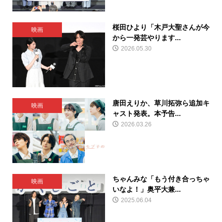
桜田ひより「木戸大聖さんが今
映画
から一発芸やります...
2026.05.30
唐田えりか、草川拓弥ら追加キ
映画
ャスト発表。本予告...
2026.03.26
ちゃんみな「もう付き合っちゃ
映画
いなよ！」奥平大兼...
2025.06.04