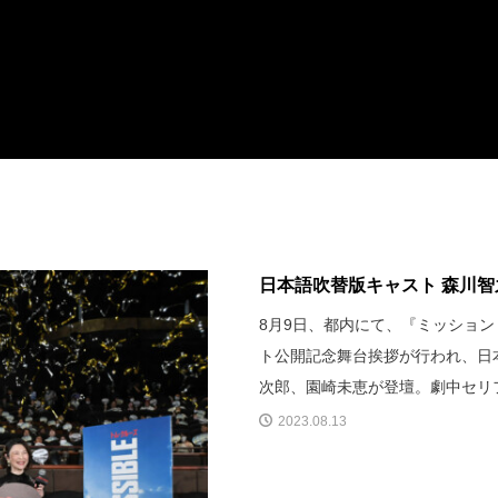
日本語吹替版キャスト 森川智之
8月9日、都内にて、『ミッション：
ト公開記念舞台挨拶が行われ、日
次郎、園崎未恵が登壇。劇中セリ
2023.08.13