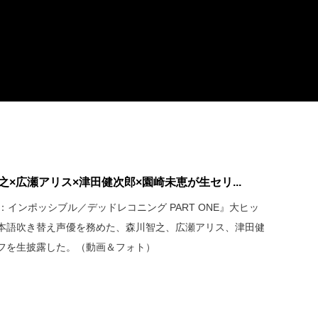
×広瀬アリス×津田健次郎×園崎未恵が生セリ...
インポッシブル／デッドレコニング PART ONE』大ヒッ
本語吹き替え声優を務めた、森川智之、広瀬アリス、津田健
フを生披露した。（動画＆フォト）