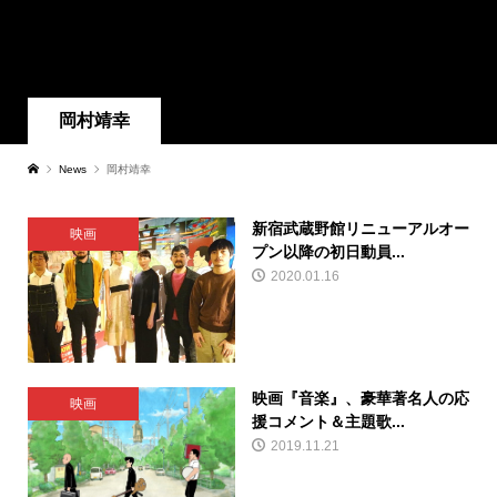
岡村靖幸
News
岡村靖幸
新宿武蔵野館リニューアルオー
映画
プン以降の初日動員...
2020.01.16
映画『音楽』、豪華著名人の応
映画
援コメント＆主題歌...
2019.11.21