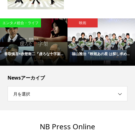
エンタメ総合・ライフ
映画
香取慎吾×赤楚衛二『虚ろな十字架...
福山雅治「映画あの星 は探し求め...
Newsアーカイブ
月を選択
NB Press Online