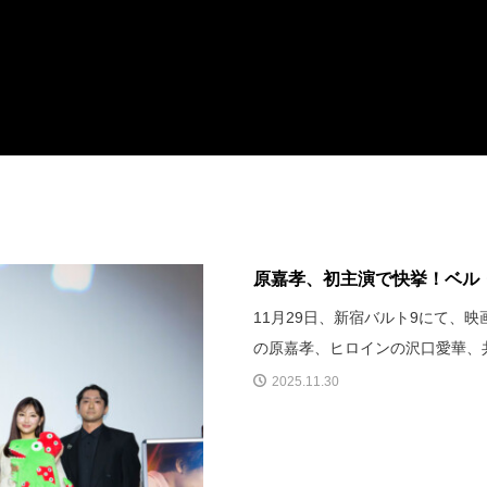
原嘉孝、初主演で快挙！ベル・
11月29日、新宿バルト9にて、
の原嘉孝、ヒロインの沢口愛華、
2025.11.30