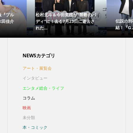
版『ブル
松村北斗＆今田美桜が“禁断のバ
伝説の刑
木田佳介
ディ”に！去る7月23日に逝去さ
結！『Gメ
れた...
NEWSカテゴリ
アート・展覧会
インタビュー
エンタメ総合・ライフ
コラム
映画
未分類
本・コミック