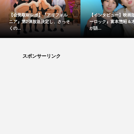
【会見取材レポ】『アリフォル
【インタビュー】映画
ニア』第2弾放送決定し、さっそ
ーロック』富本惣昭＆
くの...
が語...
スポンサーリンク