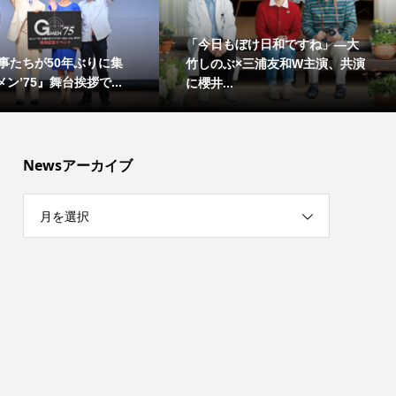
「今日もぼけ日和ですね」―大
事たちが50年ぶりに集
竹しのぶ×三浦友和W主演、共演
ン’75』舞台挨拶で...
に櫻井...
Newsアーカイブ
月を選択