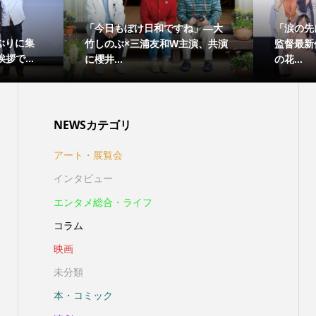
「今日もぼけ日和ですね」―大
「涙の先
ぶりに集
竹しのぶ×三浦友和W主演、共演
監督最新
拶で...
に櫻井...
の花...
NEWSカテゴリ
アート・展覧会
インタビュー
エンタメ総合・ライフ
コラム
映画
未分類
本・コミック