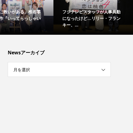
に救いがある」椎名零
フジテレビスタッフが人事異動
作『いってらっしゃい
になったけど…リリー・フラン
キー、...
Newsアーカイブ
月を選択