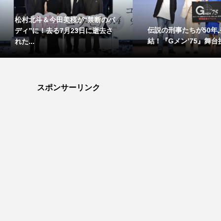
松村北斗＆今田美桜が“禁断のバ
伝説の刑事たちが50年
ディ”に！去る7月23日に逝去さ
結！『Gメン’75』舞台挨
れた...
スポンサーリンク