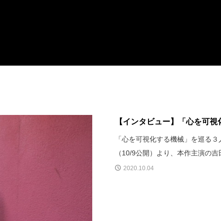
【インタビュー】「心を可視化
「心を可視化する機械」を巡る３
（10/9公開）より、本作主演の
2020.10.04