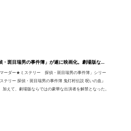
・斑目瑞男の事件簿」が遂に映画化。劇場版な...
マ「マーダー★ミステリー 探偵・斑目瑞男の事件簿」シリー
ステリー 探偵・斑目瑞男の事件簿 鬼灯村伝説 呪いの血』
決定。加えて、劇場版ならではの豪華な出演者を解禁となった。