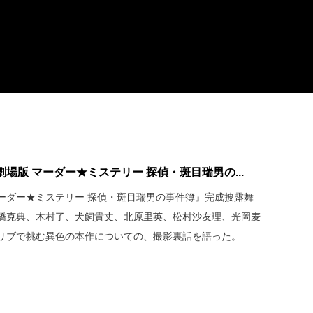
場版 マーダー★ミステリー 探偵・斑目瑞男の...
マーダー★ミステリー 探偵・斑目瑞男の事件簿』完成披露舞
橋克典、木村了、犬飼貴丈、北原里英、松村沙友理、光岡麦
リブで挑む異色の本作についての、撮影裏話を語った。