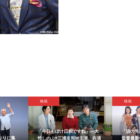
エンタメ総合・ライフ
エンタメ総合
鎮西寿々歌、
鈴鹿央士、連ドラ単独初主演作
『サイボ
に号泣！
で「法廷ラップ」に挑戦！稲垣
行上映会