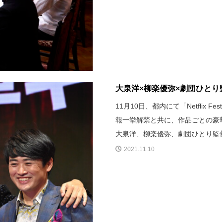
大泉洋×柳楽優弥×劇団ひとり監
11月10日、都内にて「Netflix F
報一挙解禁と共に、作品ごとの豪
大泉洋、柳楽優弥、劇団ひとり監
2021.11.10