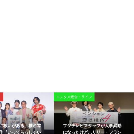
・ライフ
映画
ーグ009 ネメシス』先
染谷将太は“ステルス”の権
レポート：梶裕貴、中
化！？唐田えりか＆くるまも驚