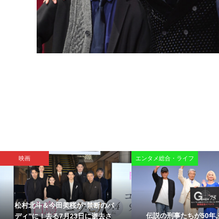
エンタメ総合・ライフ
映画
香取慎吾主演『虚ろな十字架』
FRUITS ZIPPER・
メインキャスト解禁。鈴木杏、
サプライズメッセージ