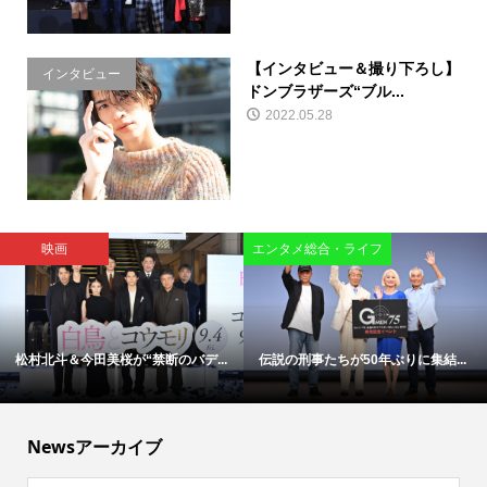
【インタビュー＆撮り下ろし】
インタビュー
ドンブラザーズ“ブル...
2022.05.28
映画
エンタメ総合・ライフ
松村北斗＆今田美桜が“禁断のバデ...
伝説の刑事たちが50年ぶりに集結...
Newsアーカイブ