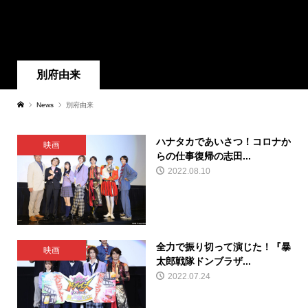
別府由来
News
別府由来
ハナタカであいさつ！コロナか
映画
らの仕事復帰の志田...
2022.08.10
全力で振り切って演じた！『暴
映画
太郎戦隊ドンブラザ...
2022.07.24