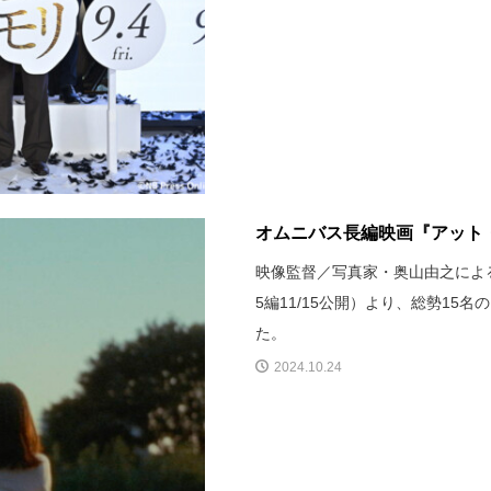
オムニバス長編映画『アット・
映像監督／写真家・奥山由之によ
5編11/15公開）より、総勢15
た。
2024.10.24