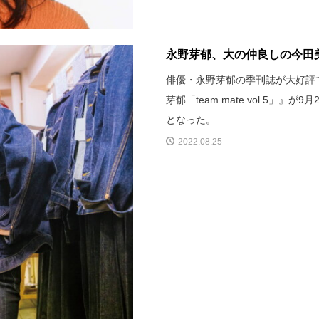
永野芽郁、大の仲良しの今田美桜をゲ
俳優・永野芽郁の季刊誌が大好評
芽郁「team mate vol.5
となった。
2022.08.25