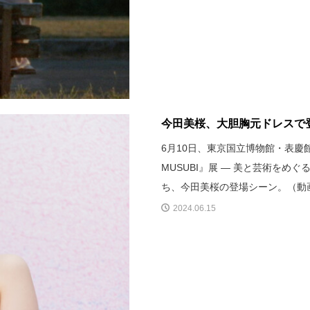
今田美桜、大胆胸元ドレスで登
6月10日、東京国立博物館・表慶
MUSUBI』展 ― 美と芸術を
ち、今田美桜の登場シーン。（動
2024.06.15