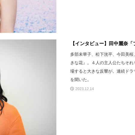
【インタビュー】田中麗奈「プ
多部未華子、松下洸平、今田美桜
きな花』。４人の主人公たちそれ
場すると大きな反響が。連続ドラ
を聞いた。
2023.12.14