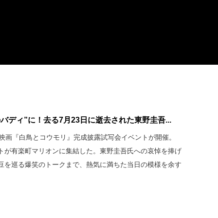
ディ”に！去る7月23日に逝去された東野圭吾...
、映画『白鳥とコウモリ』完成披露試写会イベントが開催。
トが有楽町マリオンに集結した。東野圭吾氏への哀悼を捧げ
豆を巡る爆笑のトークまで、熱気に満ちた当日の模様を余す