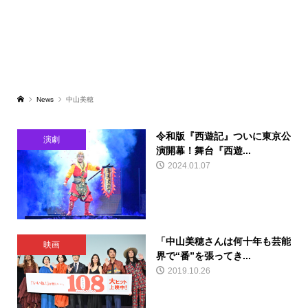
News
中山美穂
令和版『西遊記』ついに東京公
演劇
演開幕！舞台『西遊...
2024.01.07
「中山美穂さんは何十年も芸能
映画
界で“番”を張ってき...
2019.10.26