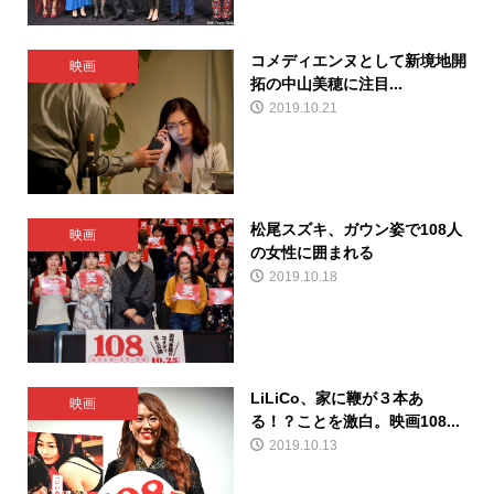
コメディエンヌとして新境地開
映画
拓の中山美穂に注目...
2019.10.21
松尾スズキ、ガウン姿で108人
映画
の女性に囲まれる
2019.10.18
LiLiCo、家に鞭が３本あ
映画
る！？ことを激白。映画108...
2019.10.13