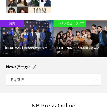
演劇
エンタメ総合・ライフ
【BLUE MAN】鈴木愛理のコラボ
ILLIT・YUNAH「橋本環奈さんと
ス...
デ...
Newsアーカイブ
月を選択
NB Press Online