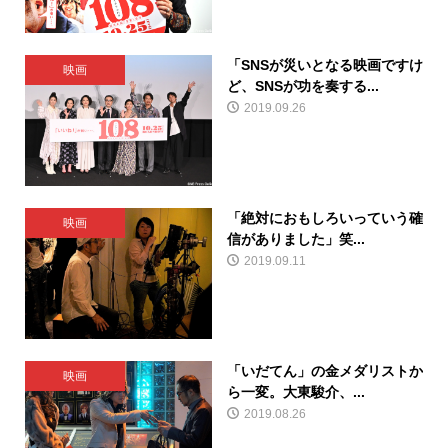
「SNSが災いとなる映画ですけ
映画
ど、SNSが功を奏する...
2019.09.26
「絶対におもしろいっていう確
映画
信がありました」笑...
2019.09.11
「いだてん」の金メダリストか
映画
ら一変。大東駿介、...
2019.08.26