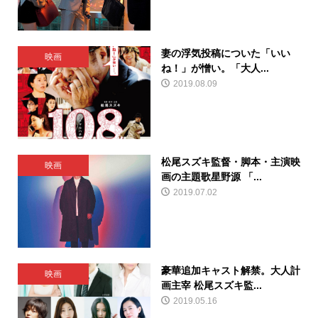
妻の浮気投稿についた「いい
映画
ね！」が憎い。「大人...
2019.08.09
松尾スズキ監督・脚本・主演映
映画
画の主題歌星野源 「...
2019.07.02
豪華追加キャスト解禁。大人計
映画
画主宰 松尾スズキ監...
2019.05.16