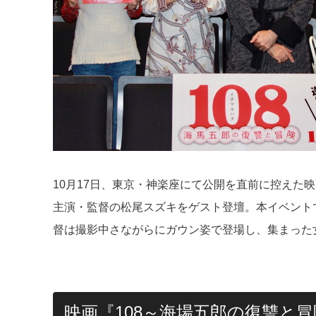
10月17日、東京・神楽座にて公開を直前に控えた
主演・監督の松尾スズキをゲスト登壇。本イベントで
督は撮影中さながらにガウン姿で登場し、集まった
映画『108～海場五郎の復讐と