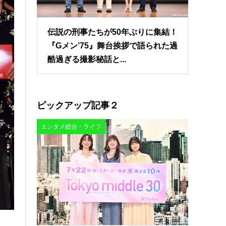
伝説の刑事たちが50年ぶりに集結！
『Gメン’75』舞台挨拶で語られた過
酷過ぎる撮影秘話と...
ピックアップ記事２
エンタメ総合・ライフ