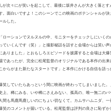
山さんが次々にが笑いを起こして、最後に坂井さんが大きく落とす
す。面白いですよ！このシーンでこの映画のポテンシャルが決
ールした。
「ローションでヌルヌルの中、モニターをチェックしにいくの
っていくんです（笑）」と撮影秘話を話すと会場からは笑い声
にありました」とおもしろエピソードを披露すると会場は大爆
場であったが、完全に松尾監督のオリジナルである本作の出来
こからがまた新たなスタートです」と本作にかける自信を語っ
爆笑していたらあっという間に映画が終わってしまいました。
史上、稀にみる、いや稀にさえみない、孤高の、唯一無二のバ
人間も馬鹿馬鹿しいのにちょい切なくて。カムサハムニダ、一
爆笑のコメントが届いている。松尾監督は評判の良さに恥ずか