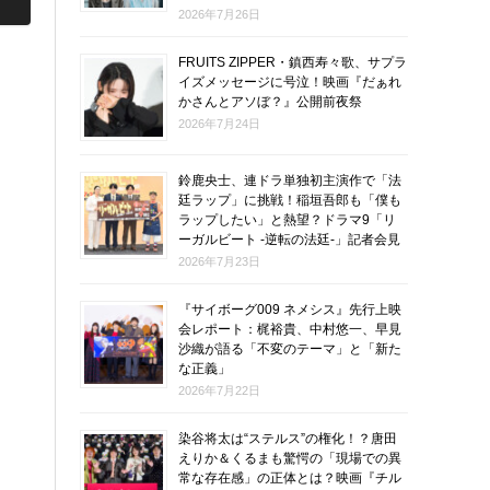
2026年7月26日
FRUITS ZIPPER・鎮西寿々歌、サプラ
イズメッセージに号泣！映画『だぁれ
かさんとアソぼ？』公開前夜祭
2026年7月24日
鈴鹿央士、連ドラ単独初主演作で「法
廷ラップ」に挑戦！稲垣吾郎も「僕も
ラップしたい」と熱望？ドラマ9「リ
ーガルビート -逆転の法廷-」記者会見
2026年7月23日
『サイボーグ009 ネメシス』先行上映
会レポート：梶裕貴、中村悠一、早見
沙織が語る「不変のテーマ」と「新た
な正義」
2026年7月22日
染谷将太は“ステルス”の権化！？唐田
えりか＆くるまも驚愕の「現場での異
常な存在感」の正体とは？映画『チル