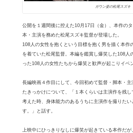
ガウン姿の松尾スズキ
公開を１週間後に控えた10月17日（金）、本作の
本・主演を務めた松尾スズキ監督が登場した。
108人の女性を抱くという目標を抱く男を描く本
を着ていた松尾監督。本編を鑑賞し爆笑した108
った108人の女性たちから爆笑と歓声が起こりイベ
長編映画４作目にして、今回初めて監督・脚本・主
たきっかけについて、「１本くらいは主演作を残し
考えた時、身体能力のあるうちに主演作を撮りたい
す。」と話す。
上映中にひっきりなしに爆笑が起きている本作だが