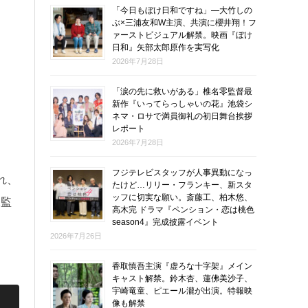
「今日もぼけ日和ですね」―大竹しの
ぶ×三浦友和W主演、共演に櫻井翔！フ
ァーストビジュアル解禁。映画『ぼけ
日和』矢部太郎原作を実写化
2026年7月28日
「涙の先に救いがある」椎名零監督最
新作『いってらっしゃいの花』池袋シ
ネマ・ロサで満員御礼の初日舞台挨拶
レポート
2026年7月28日
フジテレビスタッフが人事異動になっ
れ、
たけど…リリー・フランキー、新スタ
ッフに切実な願い。斎藤工、柏木悠、
尾監
高木完 ドラマ『ペンション・恋は桃色
season4』完成披露イベント
2026年7月26日
香取慎吾主演『虚ろな十字架』メイン
キャスト解禁。鈴木杏、蓮佛美沙子、
宇崎竜童、ピエール瀧が出演。特報映
像も解禁