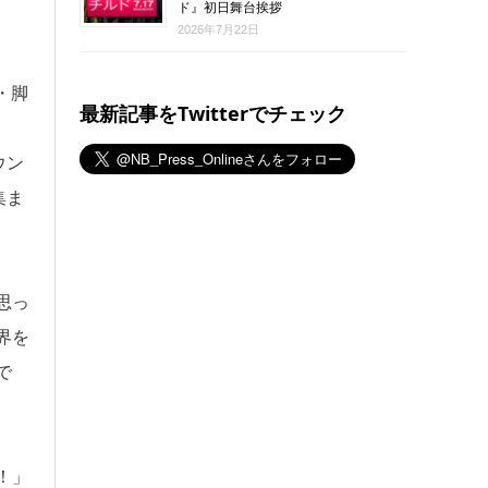
ド』初日舞台挨拶
2026年7月22日
・脚
最新記事をTwitterでチェック
ウン
集ま
思っ
界を
で
！」