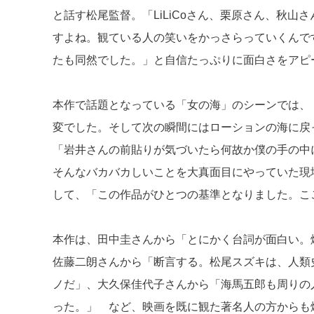
と話す松尾監督。「LiLiCoさん、栗原さん、秋
すよね。観ている人の笑いをかっさらっていくんで
たも同然でした。」と自信たっぷりに面白さをアピ
本作で話題となっている「女の海」のシーンでは、
変でした。そして次の瞬間にはローションの海に戻
「岩井さんの前貼りが気づいたら何故か僕の手の中
そんなバカバカしいことを大真面目にやっていた現
して、「この作品がひとつの基準となりました。こ
本作は、田中圭さんから「とにかく台詞が面白い。
佐藤二朗さんから「断言する。松尾スズキは、人類
ノだ」、大久保佳代子さんから「海馬五郎も周りの
った。」 など、映画を既に観た著名人の方からも