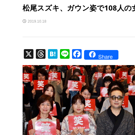
松尾スズキ、ガウン姿で108人の
2019.10.18
X
T
H
Li
F
Share
hr
at
n
a
e
e
e
c
a
n
e
d
a
b
s
o
o
k