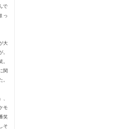
んで
まっ
が大
が。
笑。
に関
た。
」、
ケモ
番笑
しそ