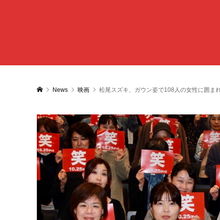
News
映画
松尾スズキ、ガウン姿で108人の女性に囲ま