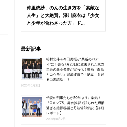
仲里依紗、のんの生き方を「素敵な
人生」と大絶賛。深川麻衣は「少女
と少年が合わさった方」ド...
最新記事
松村北斗＆今田美桜が“禁断のバデ
ィ”に！去る7月23日に逝去された東野
圭吾の最高傑作が実写化！映画『白鳥
とコウモリ』完成披露で「納豆」を巡
る白黒議論！？
2026年8月2日
伝説の刑事たちが50年ぶりに集結！
『Gメン’75』舞台挨拶で語られた過酷
過ぎる撮影秘話と丹波哲郎伝説【詳細
レポート】
2026年8月2日