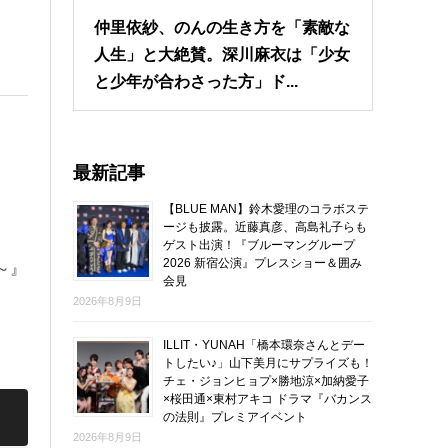
仲里依紗、のんの生き方を「素敵な
人生」と大絶賛。深川麻衣は「少女
と少年が合わさった方」ド...
最新記事
【BLUE MAN】鈴木愛理のコラボステ
ージも披露。近藤真彦、高島礼子らも
ゲスト出演！『ブルーマングループ
2026 新宿公演』プレスショー＆囲み
～』
会見
2026年8月9日
ILLIT・YUNAH「橋本環奈さんとデー
トしたい♪」山下美月にサプライズも！
チェ・ジョンヒョプ×勝地涼×加納愛子
×桜田通×東村アキコ ドラマ『バカンス
の法則』プレミアイベント
2026年8月9日