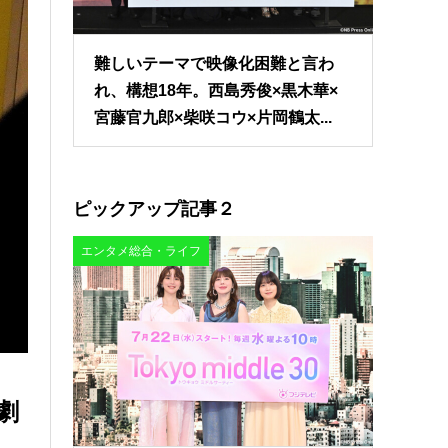
難しいテーマで映像化困難と言わ
れ、構想18年。西島秀俊×黒木華×
宮藤官九郎×柴咲コウ×片岡鶴太...
ピックアップ記事２
エンタメ総合・ライフ
劇