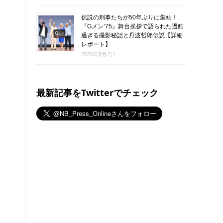
伝説の刑事たちが50年ぶりに集結！
『Gメン’75』舞台挨拶で語られた過酷
過ぎる撮影秘話と丹波哲郎伝説【詳細
レポート】
2026年8月2日
最新記事をTwitterでチェック