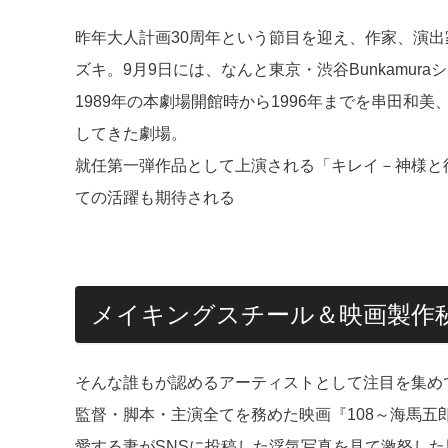
昨年大人計画30周年という節目を迎え、作家、演
ズキ。9月9日には、なんと東京・渋谷Bunkamu
1989年の本劇場開館時から1996年までを串田和
してきた劇場。
就任第一弾作品として上演される「キレイ－神様と
ての活躍も期待される
メイキングスチール＆映画製作秘
そんな誰もが認めるアーティストとして注目を集め
監督・脚本・主演全てを務めた映画『108～海馬五
愛する妻がSNSに投稿した浮気写真を見て激怒した