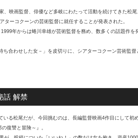
出家、映画監督、俳優など多岐にわたって活動を続けてきた松尾
raシアターコクーンの芸術監督に就任することが発表された。
美、1999年からは蜷川幸雄が芸術監督を務め、数多くの話題作を
待ち合わせした女－」を皮切りに、シアターコクーン芸術監督
話 解禁
ている松尾だが、今回挑むのは、長編監督映画4作目にして初
郎の復讐と冒険～』。
男が、投稿についた「いいね！」の数だけ女を抱き、資産100