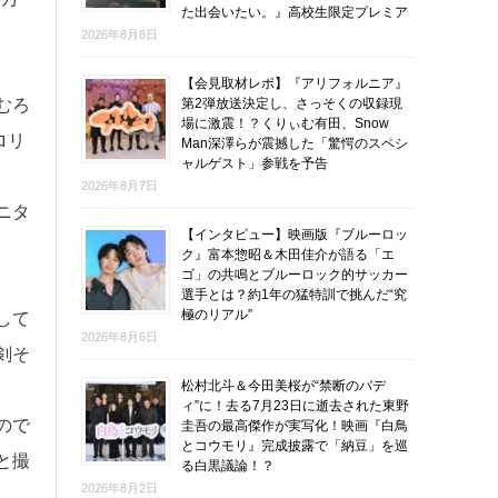
た出会いたい。』高校生限定プレミア
2026年8月8日
【会見取材レポ】『アリフォルニア』
第2弾放送決定し、さっそくの収録現
むろ
場に激震！？くりぃむ有田、Snow
ロリ
Man深澤らが震撼した「驚愕のスペシ
ャルゲスト」参戦を予告
2026年8月7日
ニタ
【インタビュー】映画版『ブルーロッ
ク』富本惣昭＆木田佳介が語る「エ
ゴ」の共鳴とブルーロック的サッカー
選手とは？約1年の猛特訓で挑んだ“究
極のリアル”
して
2026年8月6日
剣そ
松村北斗＆今田美桜が“禁断のバデ
ィ”に！去る7月23日に逝去された東野
ので
圭吾の最高傑作が実写化！映画『白鳥
とコウモリ』完成披露で「納豆」を巡
と撮
る白黒議論！？
2026年8月2日