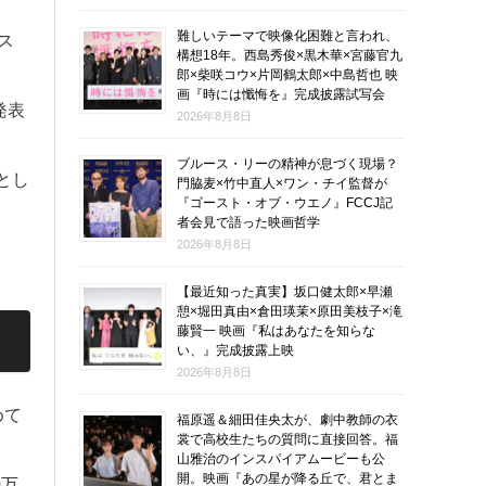
難しいテーマで映像化困難と言われ、
ス
構想18年。西島秀俊×黒木華×宮藤官九
郎×柴咲コウ×片岡鶴太郎×中島哲也 映
画『時には懺悔を』完成披露試写会
発表
2026年8月8日
ブルース・リーの精神が息づく現場？
とし
門脇麦×竹中直人×ワン・チイ監督が
『ゴースト・オブ・ウエノ』FCCJ記
者会見で語った映画哲学
2026年8月8日
【最近知った真実】坂口健太郎×早瀬
憩×堀田真由×倉田瑛茉×原田美枝子×滝
藤賢一 映画『私はあなたを知らな
い、』完成披露上映
2026年8月8日
めて
福原遥＆細田佳央太が、劇中教師の衣
裳で高校生たちの質問に直接回答。福
山雅治のインスパイアムービーも公
開。映画『あの星が降る丘で、君とま
0万