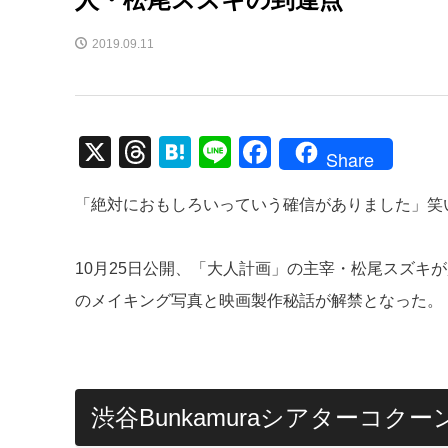
2019.09.11
X
T
H
Li
F
Share
hr
at
n
a
「絶対におもしろいっていう確信がありました」笑
e
e
e
c
a
n
e
10月25日公開、「大人計画」の主宰・松尾スズキ
d
a
b
のメイキング写真と映画製作秘話が解禁となった。
s
o
o
k
渋谷Bunkamuraシアターコク