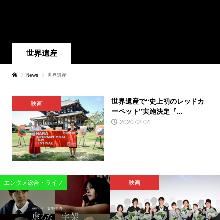
世界遺産
News
世界遺産
世界遺産で“史上初のレッドカ
映画
ーペット”実施決定『...
2020.08.04
エンタメ総合・ライフ
映画