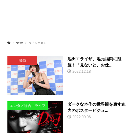
News
タイムボカン
池田エライザ、地元福岡に凱
映画
旋！「見ないと、お仕...
2022.12.18
ダークな本作の世界観を表す迫
エンタメ総合・ライフ
力のポスタービジュ...
2022.09.06