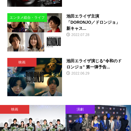
池田エライザ主演
エンタメ総合・ライフ
「DORONJO／ドロンジョ」
新キャス...
2022.07.28
池田エライザ演じる“令和のド
映画
ロンジョ” 第一弾予告...
2022.06.29
映画
演劇