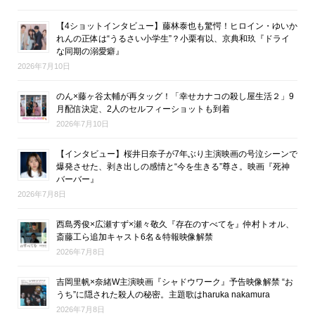
【4ショットインタビュー】藤林泰也も驚愕！ヒロイン・ゆいか
れんの正体は“うるさい小学生”？小栗有以、京典和玖『ドライ
な同期の溺愛癖』
2026年7月10日
のん×藤ヶ谷太輔が再タッグ！「幸せカナコの殺し屋生活２」9
月配信決定、2人のセルフィーショットも到着
2026年7月10日
【インタビュー】桜井日奈子が7年ぶり主演映画の号泣シーンで
爆発させた、剥き出しの感情と“今を生きる”尊さ。映画『死神
バーバー』
2026年7月8日
西島秀俊×広瀬すず×瀬々敬久『存在のすべてを』仲村トオル、
斎藤工ら追加キャスト6名＆特報映像解禁
2026年7月8日
吉岡里帆×奈緒W主演映画『シャドウワーク』予告映像解禁 “お
うち”に隠された殺人の秘密。主題歌はharuka nakamura
2026年7月8日