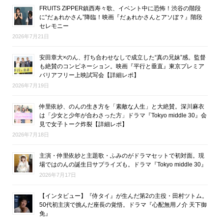
FRUITS ZIPPER鎮西寿々歌、イベント中に恐怖！渋谷の階段
に“だぁれかさん”降臨！映画『だぁれかさんとアソぼ？』階段
セレモニー
2026年7月21日
安田章大×のん、打ち合わせなしで成立した“真の兄妹”感。監督
も絶賛のコンビネーション。映画『平行と垂直』東京プレミア
バリアフリー上映試写会【詳細レポ】
2026年7月19日
仲里依紗、のんの生き方を「素敵な人生」と大絶賛。深川麻衣
は「少女と少年が合わさった方」ドラマ『Tokyo middle 30』会
見で女子トーク炸裂【詳細レポ】
2026年7月18日
主演・仲里依紗と主題歌・ふみのがドラマセットで初対面。現
場ではのんの誕生日サプライズも。ドラマ『Tokyo middle 30』
2026年7月17日
【インタビュー】『侍タイ』が生んだ第2の主役・田村ツトム。
50代初主演で挑んだ座長の覚悟。ドラマ『心配無用ノ介 天下御
免』