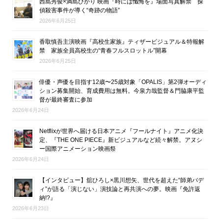
西島秀俊×満島ひかり 映画『時には懺悔を』場面写真解禁 探
偵殺害事件が導く“奇跡の物語”
2026年6月25日
香取慎吾主演映画『高校生家族』ティザービジュアル＆特報解
禁 家族全員高校生の“青春フルスロットル”開幕
2026年6月25日
俳優・声優を目指す12歳〜25歳対象「OPALIS」第2弾オーディ
ション募集開始、育成費用は無料。今泉力哉監督＆門脇康平監
督が最終審査に参加
2026年6月24日
Netflixが世界へ届ける日本アニメ『フールナイト』アニメ化決
定、『THE ONE PIECE』新ビジュアルなど続々解禁。アヌシ
ー国際アニメーション映画祭
2026年6月24日
【インタビュー】舘ひろし×黒川想矢、世代を超えた“師弟バデ
ィ”が語る「演じない」演技論と再共演への夢。映画『免許返
納!?』
2026年6月23日