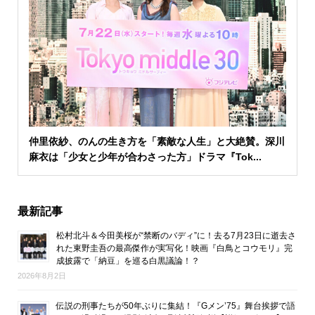
仲里依紗、のんの生き方を「素敵な人生」と大絶賛。深川
麻衣は「少女と少年が合わさった方」ドラマ『Tok...
最新記事
松村北斗＆今田美桜が“禁断のバディ”に！去る7月23日に逝去さ
れた東野圭吾の最高傑作が実写化！映画『白鳥とコウモリ』完
成披露で「納豆」を巡る白黒議論！？
2026年8月2日
伝説の刑事たちが50年ぶりに集結！『Gメン’75』舞台挨拶で語