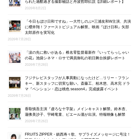
られた過酷過ぎる撮影秘話と丹波哲郎伝説【詳細レポート】
2026年8月2日
「今日もぼけ日和ですね」―大竹しのぶ×三浦友和W主演、共演
に櫻井翔！ファーストビジュアル解禁。映画『ぼけ日和』矢部
太郎原作を実写化
2026年7月28日
「涙の先に救いがある」椎名零監督最新作『いってらっしゃい
の花』池袋シネマ・ロサで満員御礼の初日舞台挨拶レポート
2026年7月28日
フジテレビスタッフが人事異動になったけど…リリー・フラン
キー、新スタッフに切実な願い。斎藤工、柏木悠、高木完 ドラ
マ『ペンション・恋は桃色 season4』完成披露イベント
2026年7月26日
香取慎吾主演『虚ろな十字架』メインキャスト解禁。鈴木杏、
蓮佛美沙子、宇崎竜童、ピエール瀧が出演。特報映像も解禁
2026年7月26日
FRUITS ZIPPER・鎮西寿々歌、サプライズメッセージに号泣！