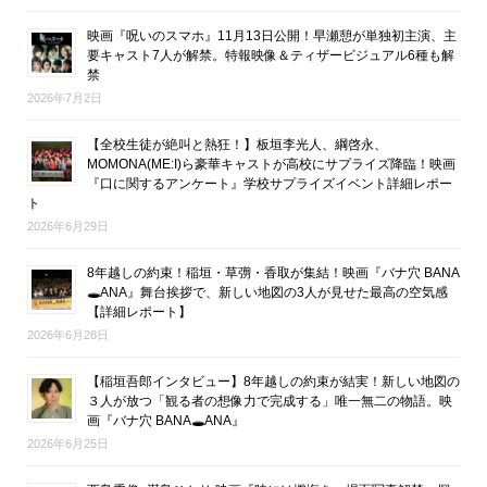
映画『呪いのスマホ』11月13日公開！早瀬憩が単独初主演、主
要キャスト7人が解禁。特報映像＆ティザービジュアル6種も解
禁
2026年7月2日
【全校生徒が絶叫と熱狂！】板垣李光人、綱啓永、
MOMONA(ME:I)ら豪華キャストが高校にサプライズ降臨！映画
『口に関するアンケート』学校サプライズイベント詳細レポー
ト
2026年6月29日
8年越しの約束！稲垣・草彅・香取が集結！映画『バナ穴 BANA
🕳ANA』舞台挨拶で、新しい地図の3人が見せた最高の空気感
【詳細レポート】
2026年6月28日
【稲垣吾郎インタビュー】8年越しの約束が結実！新しい地図の
３人が放つ「観る者の想像力で完成する」唯一無二の物語。映
画『バナ穴 BANA🕳ANA』
2026年6月25日