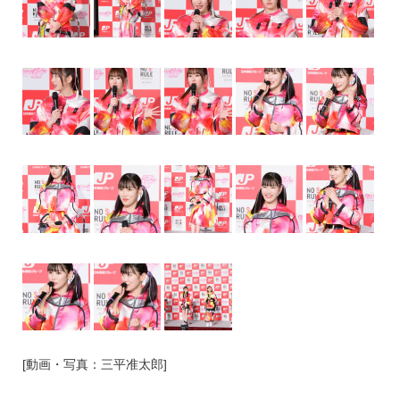
[動画・写真：三平准太郎]