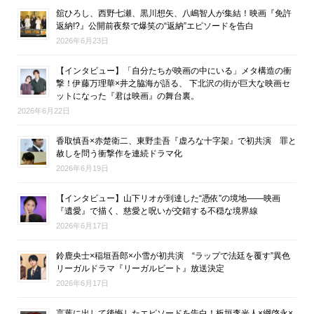
舘ひろし、西野七瀬、黒川想矢、八嶋智人が集結！映画『免許
返納!?』公開前夜祭で爆笑の“返納”エピソードを告白
2026年6月23日
【インタビュー】「自分たちが映画の中にいる」メタ構造の衝
撃！伊藤万理華×井之脇海が語る、 下北沢の街が巨大な映画セ
ットになった『君は映画』の舞台裏。
2026年6月22日
香取慎吾×赤楚衛二、東野圭吾『虚ろな十字架』で初共演 罪と
赦しを問う衝撃作を連続ドラマ化
2026年6月19日
【インタビュー】山下リオが到達した“憑依”の境地――映画
『遺愛』で描く、慈愛と呪いが交錯する不穏な境界線
2026年6月17日
鈴鹿央士×稲垣吾郎×小雪が初共演 “ラップで法廷を覆す”異色
リーガルドラマ『リーガルビート』放送決定
2026年6月17日
言葉に出して後悔したエピソードを告白！板垣李光人×綱啓永×