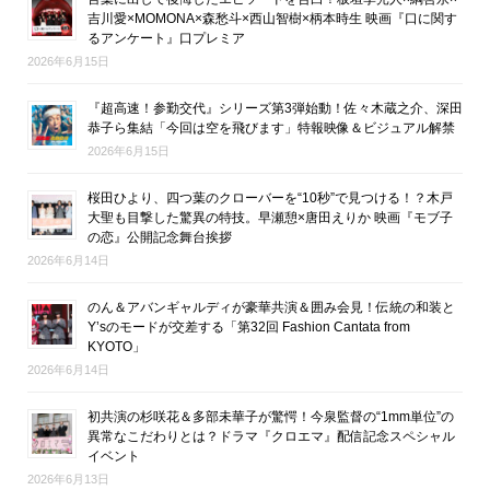
吉川愛×MOMONA×森愁斗×西山智樹×柄本時生 映画『口に関す
るアンケート』口プレミア
2026年6月15日
『超高速！参勤交代』シリーズ第3弾始動！佐々木蔵之介、深田
恭子ら集結「今回は空を飛びます」特報映像＆ビジュアル解禁
2026年6月15日
桜田ひより、四つ葉のクローバーを“10秒”で見つける！？木戸
大聖も目撃した驚異の特技。早瀬憩×唐田えりか 映画『モブ子
の恋』公開記念舞台挨拶
2026年6月14日
のん＆アバンギャルディが豪華共演＆囲み会見！伝統の和装と
Y’sのモードが交差する「第32回 Fashion Cantata from
KYOTO」
2026年6月14日
初共演の杉咲花＆多部未華子が驚愕！今泉監督の“1mm単位”の
異常なこだわりとは？ドラマ『クロエマ』配信記念スペシャル
イベント
2026年6月13日