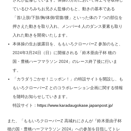
さんが監修しています。体操の分野において博士号を取得し
ているひろみちお兄さん監修のもと、動きの基本である
「首/上肢/下肢/胸/体側/背腹/腰」といった体の 7 つの部位を
押さえた動きを取り入れ、メンバー4 人のダンス要素も取り
入れた動きを開発いたします。
本体操の生お披露目を、ももいろクローバーZ 参加のもと、
2024年3月24日（日）に開催される「鈴木亜由子杯 穂の
国・豊橋ハーフマラソン 2024」のレース終了後に行いま
す。
「カラダうごかせ！ニッポン！」の特設サイトを開設し、も
もいろクローバーZ とのコラボレーション企画に関する情報
を随時お知らせしていきます。
特設サイト：
https://www.karadaugokase.japanpost.jp/
また、「ももいろクローバーZ 高城れにさんが『鈴木亜由子杯
穂の国・豊橋ハーフマラソン 2024』への参加を目指してトレ