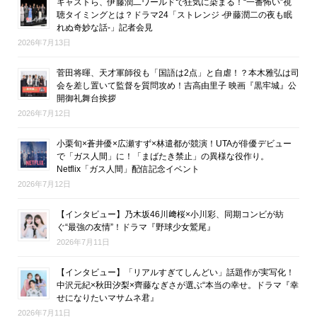
キャストら、伊藤潤二ワールドで狂気に染まる！“一番怖い”視
聴タイミングとは？ドラマ24「ストレンジ -伊藤潤二の夜も眠
れぬ奇妙な話-」記者会見
2026年7月13日
菅田将暉、天才軍師役も「国語は2点」と自虐！？本木雅弘は司
会を差し置いて監督を質問攻め！吉高由里子 映画『黒牢城』公
開御礼舞台挨拶
2026年7月12日
小栗旬×蒼井優×広瀬すず×林遣都が競演！UTAが俳優デビュー
で「ガス人間」に！「まばたき禁止」の異様な役作り。
Netflix「ガス人間」配信記念イベント
2026年7月12日
【インタビュー】乃木坂46川﨑桜×小川彩、同期コンビが紡
ぐ“最強の友情”！ドラマ『野球少女鷲尾』
2026年7月11日
【インタビュー】「リアルすぎてしんどい」話題作が実写化！
中沢元紀×秋田汐梨×齊藤なぎさが選ぶ“本当の幸せ。ドラマ『幸
せになりたいマサムネ君』
2026年7月11日