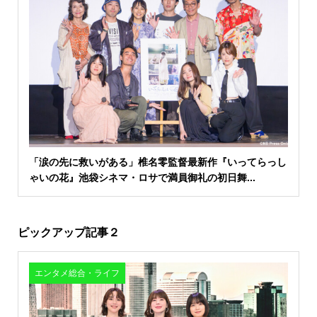
「涙の先に救いがある」椎名零監督最新作『いってらっし
ゃいの花』池袋シネマ・ロサで満員御礼の初日舞...
ピックアップ記事２
エンタメ総合・ライフ