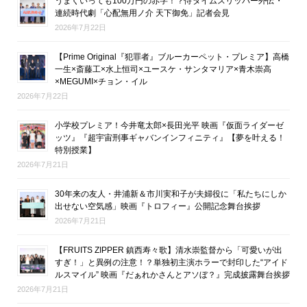
うまくいっても100万円の赤字！？侍タイムスリッパー外伝・
連続時代劇「心配無用ノ介 天下御免」記者会見
2026年7月22日
【Prime Original『犯罪者』ブルーカーペット・プレミア】高橋
一生×斎藤工×水上恒司×ユースケ・サンタマリア×青木崇高
×MEGUMI×チョン・イル
2026年7月22日
小学校プレミア！今井竜太郎×長田光平 映画『仮面ライダーゼ
ッツ』『超宇宙刑事ギャバンインフィニティ』【夢を叶える！
特別授業】
2026年7月21日
30年来の友人・井浦新＆市川実和子が夫婦役に「私たちにしか
出せない空気感」映画『トロフィー』公開記念舞台挨拶
2026年7月21日
【FRUITS ZIPPER 鎮西寿々歌】清水崇監督から「可愛いが出
すぎ！」と異例の注意！？単独初主演ホラーで封印した“アイド
ルスマイル” 映画『だぁれかさんとアソぼ？』完成披露舞台挨拶
2026年7月21日