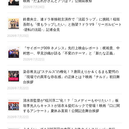
映画『だぁれかさんとアソぼ？』公開前夜祭
2026年7月24日
鈴鹿央士、連ドラ単独初主演作で「法廷ラップ」に挑戦！稲垣
吾郎も「僕もラップしたい」と熱望？ドラマ9「リーガルビート
-逆転の法廷-」記者会見
2026年7月23日
『サイボーグ009 ネメシス』先行上映会レポート：梶裕貴、中
村悠一、早見沙織が語る「不変のテーマ」と「新たな正義」
2026年7月22日
染谷将太は“ステルス”の権化！？唐田えりか＆くるまも驚愕の
「現場での異常な存在感」の正体とは？映画『チルド』初日舞
台挨拶
2026年7月22日
清水崇監督が“稲川淳二”化！？「コメディーもやりたい！」板
垣李光人らキャストが浴衣＆提灯ルックで登場！映画『口に関
するアンケート』夏休み直前！公開記念舞台挨拶
2026年7月22日