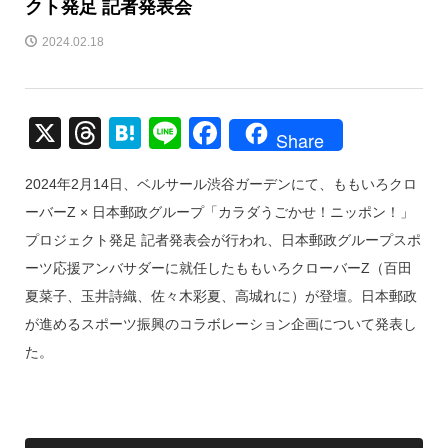
クト発足 記者発表会
2024.02.18
X
T
H
Li
F
Share
hr
at
n
a
2024年2月14日、ベルサール渋谷ガーデンにて、ももいろクロ
e
e
e
c
ーバーZ × 日本郵政グループ「カラダうごかせ！ニッポン！」
a
n
e
プロジェクト発足 記者発表会が行われ、日本郵政グループスポ
d
a
b
ーツ応援アンバサダーに就任したももいろクローバーZ（百田
s
o
夏菜子、玉井詩織、佐々木彩夏、高城れに）が登壇。日本郵政
o
が進めるスポーツ振興のコラボレーション企画について発表し
k
た。