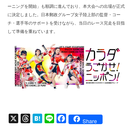
ーニングを開始」も順調に進んでおり、本大会への出場が正式
に決定しました。日本郵政グループ女子陸上部の監督・コー
チ・選手等のサポートを受けながら、当日のレース完走を目指
して準備を重ねています。
X
T
H
Li
F
Share
hr
at
n
a