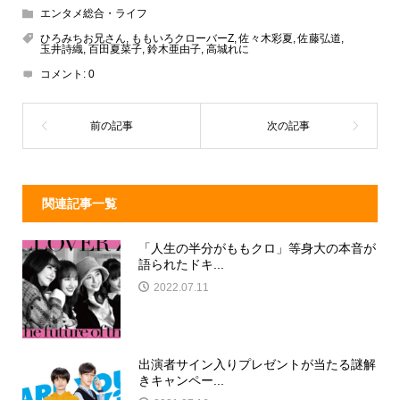
e
e
e
c
エンタメ総合・ライフ
a
n
e
ひろみちお兄さん
,
ももいろクローバーZ
,
佐々木彩夏
,
佐藤弘道
,
玉井詩織
,
百田夏菜子
,
鈴木亜由子
,
高城れに
d
a
b
コメント:
0
s
o
o
k
関連記事一覧
「人生の半分がももクロ」等身大の本音が
語られたドキ...
2022.07.11
出演者サイン入りプレゼントが当たる謎解
きキャンペー...