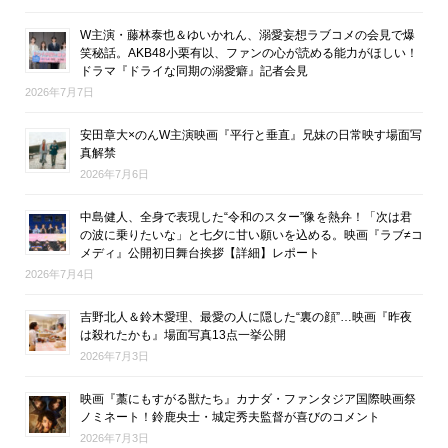
W主演・藤林泰也＆ゆいかれん、溺愛妄想ラブコメの会見で爆
笑秘話。AKB48小栗有以、ファンの心が読める能力がほしい！
ドラマ『ドライな同期の溺愛癖』記者会見
2026年7月7日
安田章大×のんW主演映画『平行と垂直』兄妹の日常映す場面写
真解禁
2026年7月6日
中島健人、全身で表現した“令和のスター”像を熱弁！「次は君
の波に乗りたいな」と七夕に甘い願いを込める。映画『ラブ≠コ
メディ』公開初日舞台挨拶【詳細】レポート
2026年7月4日
吉野北人＆鈴木愛理、最愛の人に隠した“裏の顔”…映画『昨夜
は殺れたかも』場面写真13点一挙公開
2026年7月3日
映画『藁にもすがる獣たち』カナダ・ファンタジア国際映画祭
ノミネート！鈴鹿央士・城定秀夫監督が喜びのコメント
2026年7月3日