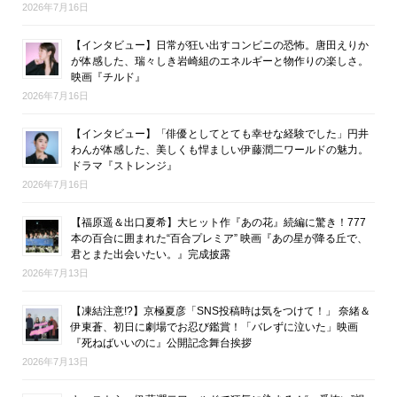
2026年7月16日
【インタビュー】日常が狂い出すコンビニの恐怖。唐田えりか
が体感した、瑞々しき岩崎組のエネルギーと物作りの楽しさ。
映画『チルド』
2026年7月16日
【インタビュー】「俳優としてとても幸せな経験でした」円井
わんが体感した、美しくも悍ましい伊藤潤二ワールドの魅力。
ドラマ『ストレンジ』
2026年7月16日
【福原遥＆出口夏希】大ヒット作『あの花』続編に驚き！777
本の百合に囲まれた“百合プレミア” 映画『あの星が降る丘で、
君とまた出会いたい。』完成披露
2026年7月13日
【凍結注意!?】京極夏彦「SNS投稿時は気をつけて！」 奈緒＆
伊東蒼、初日に劇場でお忍び鑑賞！「バレずに泣いた」映画
『死ねばいいのに』公開記念舞台挨拶
2026年7月13日