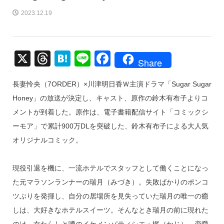
2023.12.19
X
T
H
Li
F
Share
hr
at
n
a
長妻怜央（7ORDER）×川津明日香Ｗ主演ドラマ「Sugar Sugar
e
e
e
c
Honey」の放送が決定し、キャスト、原作の鈴木有布子よりコ
a
n
e
メントが到着した。原作は、電子書籍配信サイト「コミックシ
d
a
b
ーモア」で累計900万DLを突破した、鈴木有布子による大人気
s
o
オリジナルコミック。
o
k
現役引退を機に、一流ホテルでスタッフとして働くことになっ
た元マラソンランナーの瑞月（みづき）。失敗ばかりのポンコ
ツぶりを発揮し、自分の居場所を見失っていた瑞月の唯一の癒
しは、大好きなホテルスイーツ。そんなとき瑞月の前に現れた