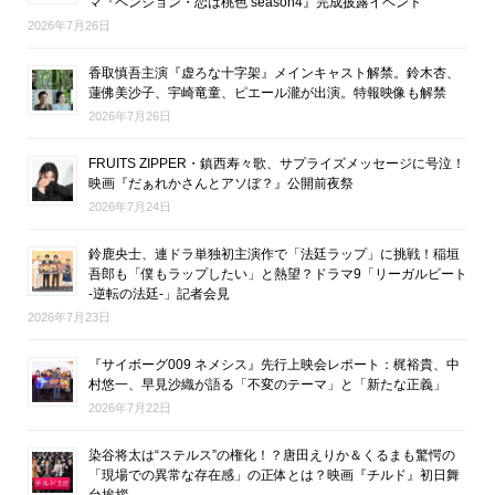
マ『ペンション・恋は桃色 season4』完成披露イベント
2026年7月26日
香取慎吾主演『虚ろな十字架』メインキャスト解禁。鈴木杏、
蓮佛美沙子、宇崎竜童、ピエール瀧が出演。特報映像も解禁
2026年7月26日
FRUITS ZIPPER・鎮西寿々歌、サプライズメッセージに号泣！
映画『だぁれかさんとアソぼ？』公開前夜祭
2026年7月24日
鈴鹿央士、連ドラ単独初主演作で「法廷ラップ」に挑戦！稲垣
吾郎も「僕もラップしたい」と熱望？ドラマ9「リーガルビート
-逆転の法廷-」記者会見
2026年7月23日
『サイボーグ009 ネメシス』先行上映会レポート：梶裕貴、中
村悠一、早見沙織が語る「不変のテーマ」と「新たな正義」
2026年7月22日
染谷将太は“ステルス”の権化！？唐田えりか＆くるまも驚愕の
「現場での異常な存在感」の正体とは？映画『チルド』初日舞
台挨拶