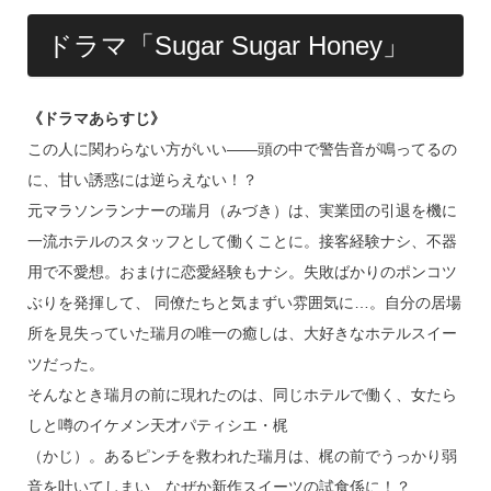
ドラマ「Sugar Sugar Honey」
《ドラマあらすじ》
この人に関わらない方がいい――頭の中で警告音が鳴ってるの
に、甘い誘惑には逆らえない！？
元マラソンランナーの瑞月（みづき）は、実業団の引退を機に
一流ホテルのスタッフとして働くことに。接客経験ナシ、不器
用で不愛想。おまけに恋愛経験もナシ。失敗ばかりのポンコツ
ぶりを発揮して、 同僚たちと気まずい雰囲気に…。自分の居場
所を見失っていた瑞月の唯一の癒しは、大好きなホテルスイー
ツだった。
そんなとき瑞月の前に現れたのは、同じホテルで働く、女たら
しと噂のイケメン天才パティシエ・梶
（かじ）。あるピンチを救われた瑞月は、梶の前でうっかり弱
音を吐いてしまい…なぜか新作スイーツの試食係に！？