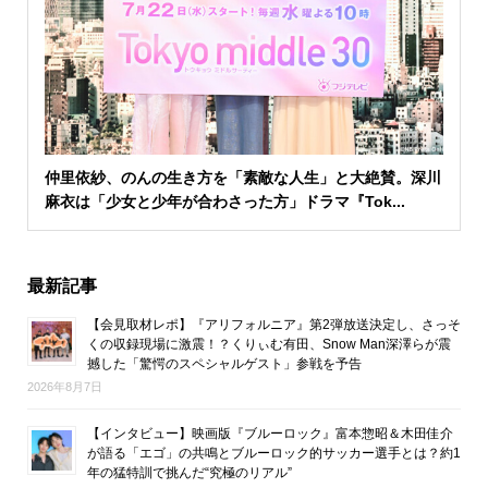
仲里依紗、のんの生き方を「素敵な人生」と大絶賛。深川
麻衣は「少女と少年が合わさった方」ドラマ『Tok...
最新記事
【会見取材レポ】『アリフォルニア』第2弾放送決定し、さっそ
くの収録現場に激震！？くりぃむ有田、Snow Man深澤らが震
撼した「驚愕のスペシャルゲスト」参戦を予告
2026年8月7日
【インタビュー】映画版『ブルーロック』富本惣昭＆木田佳介
が語る「エゴ」の共鳴とブルーロック的サッカー選手とは？約1
年の猛特訓で挑んだ“究極のリアル”