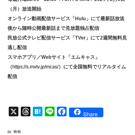
（月）放送開始
オンライン動画配信サービス「Hulu」にて最新話放送
後から随時公開最新話まで見放題独占配信
民放公式テレビ配信サービス「TVer」にて2週間無料見
逃し配信
スマホアプリ／Webサイト「エムキャス」
（
https://s.mxtv.jp/mcas/
）にて全国無料でリアルタイム
配信
X
T
H
Li
F
Share
hr
at
n
a
e
e
e
c
映画