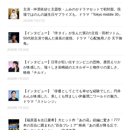
主演・仲里依紗と主題歌・ふみのがドラマセットで初対面。現
場ではのんの誕生日サプライズも。ドラマ『Tokyo middle 30』
2026年7月17日
【インタビュー】『侍タイ』が生んだ第2の主役・田村ツトム。
50代初主演で挑んだ座長の覚悟。ドラマ『心配無用ノ介 天下御
免』
2026年7月16日
【インタビュー】日常が狂い出すコンビニの恐怖。唐田えりか
が体感した、瑞々しき岩崎組のエネルギーと物作りの楽しさ。
映画『チルド』
2026年7月16日
【インタビュー】「俳優としてとても幸せな経験でした」円井
わんが体感した、美しくも悍ましい伊藤潤二ワールドの魅力。
ドラマ『ストレンジ』
2026年7月16日
【福原遥＆出口夏希】大ヒット作『あの花』続編に驚き！777
本の百合に囲まれた“百合プレミア” 映画『あの星が降る丘で、