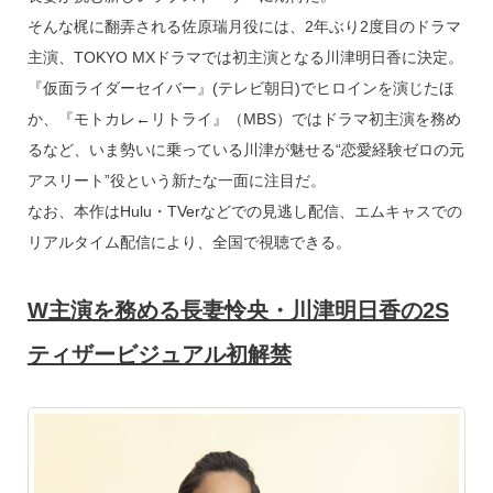
そんな梶に翻弄される佐原瑞月役には、2年ぶり2度目のドラマ
主演、TOKYO MXドラマでは初主演となる川津明日香に決定。
『仮面ライダーセイバー』(テレビ朝日)でヒロインを演じたほ
か、『モトカレ←リトライ』（MBS）ではドラマ初主演を務め
るなど、いま勢いに乗っている川津が魅せる“恋愛経験ゼロの元
アスリート”役という新たな一面に注目だ。
なお、本作はHulu・TVerなどでの見逃し配信、エムキャスでの
リアルタイム配信により、全国で視聴できる。
W主演を務める長妻怜央・川津明日香の2S
ティザービジュアル初解禁