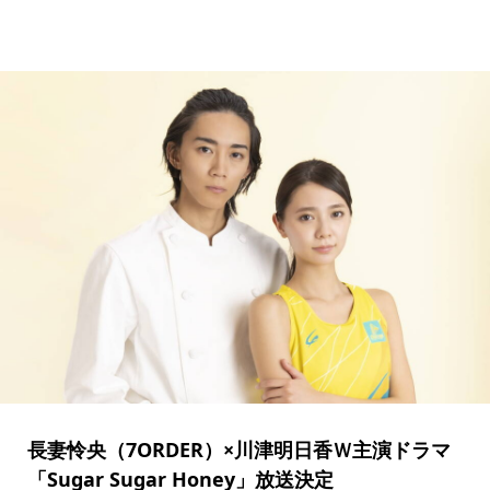
長妻怜央（7ORDER）×川津明日香Ｗ主演ドラマ
「Sugar Sugar Honey」放送決定