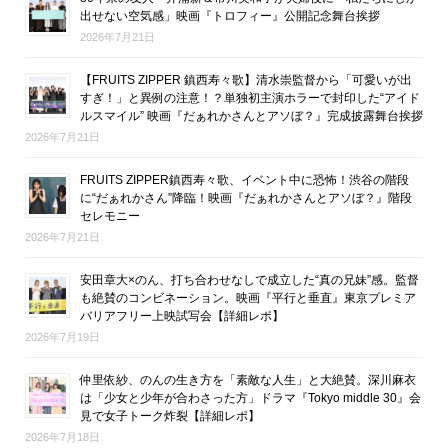
出せない空気感」映画『トロフィー』公開記念舞台挨拶
2026年7月21日
【FRUITS ZIPPER 鎮西寿々歌】清水崇監督から「可愛いが出
すぎ！」と異例の注意！？単独初主演ホラーで封印した“アイド
ルスマイル” 映画『だぁれかさんとアソぼ？』完成披露舞台挨拶
2026年7月21日
FRUITS ZIPPER鎮西寿々歌、イベント中に恐怖！渋谷の階段
に“だぁれかさん”降臨！映画『だぁれかさんとアソぼ？』階段
セレモニー
2026年7月21日
安田章大×のん、打ち合わせなしで成立した“真の兄妹”感。監督
も絶賛のコンビネーション。映画『平行と垂直』東京プレミア
バリアフリー上映試写会【詳細レポ】
2026年7月19日
仲里依紗、のんの生き方を「素敵な人生」と大絶賛。深川麻衣
は「少女と少年が合わさった方」ドラマ『Tokyo middle 30』会
見で女子トーク炸裂【詳細レポ】
2026年7月18日