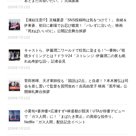
君とまた出会いたい。』完成披露
2026年7月13日
【凍結注意!?】京極夏彦「SNS投稿時は気をつけて！」 奈緒＆
伊東蒼、初日に劇場でお忍び鑑賞！「バレずに泣いた」映画
『死ねばいいのに』公開記念舞台挨拶
2026年7月13日
キャストら、伊藤潤二ワールドで狂気に染まる！“一番怖い”視
聴タイミングとは？ドラマ24「ストレンジ -伊藤潤二の夜も眠
れぬ奇妙な話-」記者会見
2026年7月13日
菅田将暉、天才軍師役も「国語は2点」と自虐！？本木雅弘は司
会を差し置いて監督を質問攻め！吉高由里子 映画『黒牢城』公
開御礼舞台挨拶
2026年7月12日
小栗旬×蒼井優×広瀬すず×林遣都が競演！UTAが俳優デビュー
で「ガス人間」に！「まばたき禁止」の異様な役作り。
Netflix「ガス人間」配信記念イベント
2026年7月12日