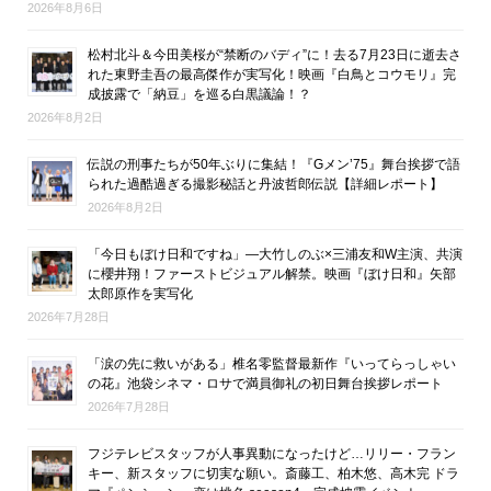
2026年8月6日
松村北斗＆今田美桜が“禁断のバディ”に！去る7月23日に逝去さ
れた東野圭吾の最高傑作が実写化！映画『白鳥とコウモリ』完
成披露で「納豆」を巡る白黒議論！？
2026年8月2日
伝説の刑事たちが50年ぶりに集結！『Gメン’75』舞台挨拶で語
られた過酷過ぎる撮影秘話と丹波哲郎伝説【詳細レポート】
2026年8月2日
「今日もぼけ日和ですね」―大竹しのぶ×三浦友和W主演、共演
に櫻井翔！ファーストビジュアル解禁。映画『ぼけ日和』矢部
太郎原作を実写化
2026年7月28日
「涙の先に救いがある」椎名零監督最新作『いってらっしゃい
の花』池袋シネマ・ロサで満員御礼の初日舞台挨拶レポート
2026年7月28日
フジテレビスタッフが人事異動になったけど…リリー・フラン
キー、新スタッフに切実な願い。斎藤工、柏木悠、高木完 ドラ