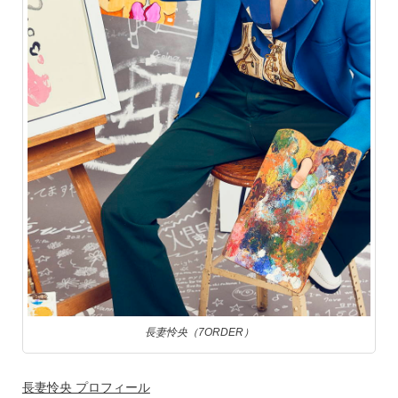
長妻怜央（7ORDER）
長妻怜央 プロフィール