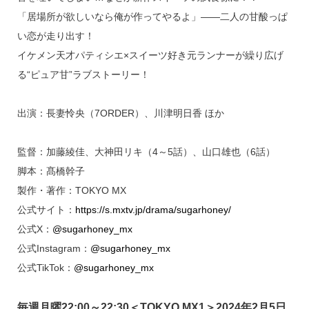
「居場所が欲しいなら俺が作ってやるよ」――二人の甘酸っぱ
い恋が走り出す！
イケメン天才パティシエ×スイーツ好き元ランナーが繰り広げ
る“ピュア甘”ラブストーリー！
出演：長妻怜央（7ORDER）、川津明日香 ほか
監督：加藤綾佳、大神田リキ（4～5話）、山口雄也（6話）
脚本：髙橋幹子
製作・著作：TOKYO MX
公式サイト：
https://s.mxtv.jp/drama/sugarhoney/
公式X：
@sugarhoney_mx
公式Instagram：
@sugarhoney_mx
公式TikTok：
@sugarhoney_mx
毎週月曜22:00～22:30＜TOKYO MX1＞2024年2月5日