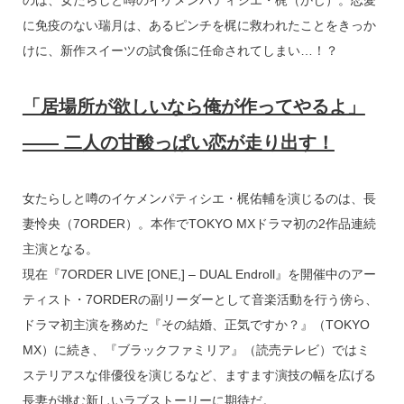
のは、女たらしと噂のイケメンパティシエ・梶（かじ）。恋愛
に免疫のない瑞月は、あるピンチを梶に救われたことをきっか
けに、新作スイーツの試食係に任命されてしまい…！？
「居場所が欲しいなら俺が作ってやるよ」
―― 二人の甘酸っぱい恋が走り出す！
女たらしと噂のイケメンパティシエ・梶佑輔を演じるのは、長
妻怜央（7ORDER）。本作でTOKYO MXドラマ初の2作品連続
主演となる。
現在『7ORDER LIVE [ONE,] – DUAL Endroll』を開催中のアー
ティスト・7ORDERの副リーダーとして音楽活動を行う傍ら、
ドラマ初主演を務めた『その結婚、正気ですか？』（TOKYO
MX）に続き、『ブラックファミリア』（読売テレビ）ではミ
ステリアスな俳優役を演じるなど、ますます演技の幅を広げる
長妻が挑む新しいラブストーリーに期待だ。