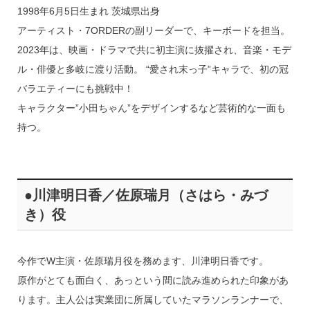
1998年6月5日生まれ 茨城県出身
アーティスト・7ORDERの副リーダーで、キーボードを担当。
2023年は、映画・ドラマで共に初主演に抜擢され、音楽・モデ
ル・俳優と多岐に渡り活動。 “愛され末っ子”キャラで、初の冠
バラエティーにも挑戦中！
キャラクター”小田ちゃん”をデザインするなど芸術的な一面も
持つ。
●川津明日香／佐原瑞月（さはら・みづ
き）役
今作でW主演・佐原瑞月役を務めます、川津明日香です。
原作がとても面白く、あっという間に読み進められた印象があ
ります。主人公は実業団に所属していたマラソンランナーで、