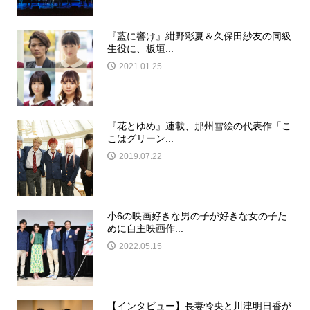
『藍に響け』紺野彩夏＆久保田紗友の同級
生役に、板垣...
2021.01.25
『花とゆめ』連載、那州雪絵の代表作「こ
こはグリーン...
2019.07.22
小6の映画好きな男の子が好きな女の子た
めに自主映画作...
2022.05.15
【インタビュー】長妻怜央と川津明日香が