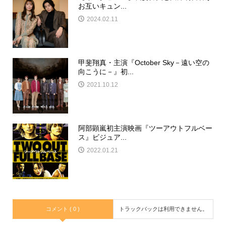
お互いキュン...
2024.02.11
甲斐翔真・主演『October Sky－遠い空の
向こうに－』初...
2021.10.12
阿部顕嵐初主演映画『ツーアウトフルベー
ス』ビジュア...
2022.01.21
コメント ( 0 )
トラックバックは利用できません。