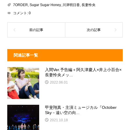
a
n
e
7ORDER
,
Sugar Sugar Honey
,
川津明日香
,
長妻怜央
d
a
b
コメント:
0
s
o
o
k
関連記事一覧
入間Ver.予告編＋阿久津慶人×井上小百合×
長妻怜央メッ...
2022.06.01
甲斐翔真・主演ミュージカル『October
Sky－遠い空の向...
2021.10.18