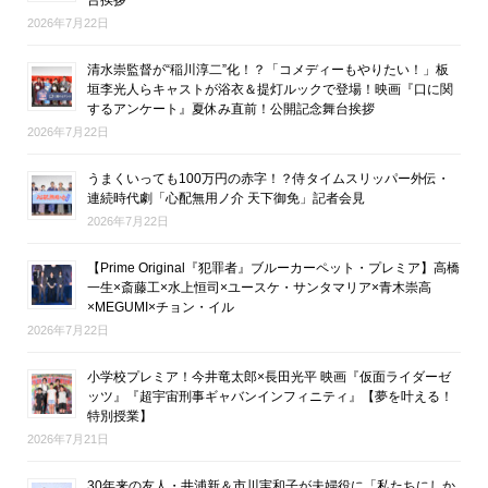
2026年7月22日
清水崇監督が“稲川淳二”化！？「コメディーもやりたい！」板
垣李光人らキャストが浴衣＆提灯ルックで登場！映画『口に関
するアンケート』夏休み直前！公開記念舞台挨拶
2026年7月22日
うまくいっても100万円の赤字！？侍タイムスリッパー外伝・
連続時代劇「心配無用ノ介 天下御免」記者会見
2026年7月22日
【Prime Original『犯罪者』ブルーカーペット・プレミア】高橋
一生×斎藤工×水上恒司×ユースケ・サンタマリア×青木崇高
×MEGUMI×チョン・イル
2026年7月22日
小学校プレミア！今井竜太郎×長田光平 映画『仮面ライダーゼ
ッツ』『超宇宙刑事ギャバンインフィニティ』【夢を叶える！
特別授業】
2026年7月21日
30年来の友人・井浦新＆市川実和子が夫婦役に「私たちにしか