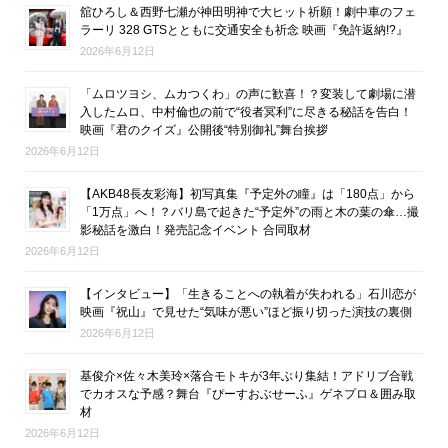
舘ひろし＆西野七瀬が神田明神で大ヒット祈願！劇中車のフェ
ラーリ 328 GTSとともに交通安全も祈念 映画『免許返納!?』
2026年6月12日
「ムロツヨシ、ムカつくわ」の声に歓喜！？変装して劇場に潜
入したムロ、中村倫也の前で“役者冥利”に尽きる秘話を告白！
映画『君のクイズ』公開後“特別御礼”舞台挨拶
2026年6月12日
【AKB48長友彩海】初写真集『予定外の瞳』は「180点」から
「1万点」へ！？バリ島で起きた“予定外”の雨と木の葉の傘…撮
影秘話を激白！発売記念イベント 合同取材
2026年6月12日
【インタビュー】「生きることへの執着が失われる」石川恋が
映画『祝山』で見せた“気味が悪い”ほど振り切った演技の裏側
2026年6月12日
基俊介×佐々木美玲×落合モトキが3年ぶり集結！アドリブ合戦
でカオスな予感？舞台『ぴーすおぶせーふ』ゲネプロ＆囲み取
材
2026年6月12日