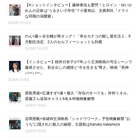
【4ショットインタビュー】藤林泰也も驚愕！ヒロイン・ゆいか
れんの正体は“うるさい小学生”？小栗有以、京典和玖『ドライ
な同期の溺愛癖』
2026年7月10日
のん×藤ヶ谷太輔が再タッグ！「幸せカナコの殺し屋生活２」9
月配信決定、2人のセルフィーショットも到着
2026年7月10日
【インタビュー】桜井日奈子が7年ぶり主演映画の号泣シーンで
爆発させた、剥き出しの感情と“今を生きる”尊さ。映画『死神
バーバー』
2026年7月8日
西島秀俊×広瀬すず×瀬々敬久『存在のすべてを』仲村トオル、
斎藤工ら追加キャスト6名＆特報映像解禁
2026年7月8日
吉岡里帆×奈緒W主演映画『シャドウワーク』予告映像解禁 “お
うち”に隠された殺人の秘密。主題歌はharuka nakamura
2026年7月8日