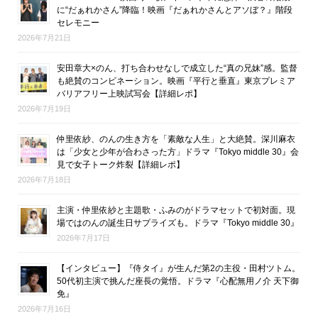
に“だぁれかさん”降臨！映画『だぁれかさんとアソぼ？』階段
セレモニー
2026年7月21日
安田章大×のん、打ち合わせなしで成立した“真の兄妹”感。監督
も絶賛のコンビネーション。映画『平行と垂直』東京プレミア
バリアフリー上映試写会【詳細レポ】
2026年7月19日
仲里依紗、のんの生き方を「素敵な人生」と大絶賛。深川麻衣
は「少女と少年が合わさった方」ドラマ『Tokyo middle 30』会
見で女子トーク炸裂【詳細レポ】
2026年7月18日
主演・仲里依紗と主題歌・ふみのがドラマセットで初対面。現
場ではのんの誕生日サプライズも。ドラマ『Tokyo middle 30』
2026年7月17日
【インタビュー】『侍タイ』が生んだ第2の主役・田村ツトム。
50代初主演で挑んだ座長の覚悟。ドラマ『心配無用ノ介 天下御
免』
2026年7月16日