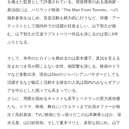
を備えた監督として評価されている。視覚障害のある漫画家・
真治役には、ハリウッド映画『The Man From Toronto』への
撮影参加をはじめ、音楽活動も精力的に行うなど、俳優・アー
ティストとして国内外での活躍が目覚ましい、山下智久が挑
む。山下智久が王道ラブストーリー作品を演じるのは実に6年
ぶりとなる。
そして、本作のヒロインを務めるのは新木優子。真治を支える
生まれつき耳が聞こえない女性、相田響を演じる。映画やドラ
マなど多数出演、現在はDiorのジャパンアンバサダーとしても
活躍するなど幅広く活動する彼女の人気は国内のみならずアジ
アを中心とした国々でも高まっている。
さらに、周囲を固めるキャストも若手とベテランの実力派俳優
たち。ドラマ、映画、舞台にバラエティまで出演オファーが相
次ぐ高杉真宙、TVに映画に引っ張りだこの山本舞香らほか、深
水元基、山口紗弥加。そして夏木マリと、多彩な顔ぶれ。山下