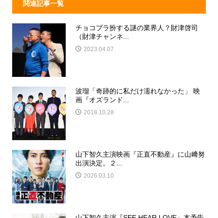
関連記事一覧
チョコプラ扮する謎の業界人？財津啓司
（財津チャンネ...
2023.04.07
波瑠「奇跡的に私だけ濡れなかった」 映
画『オズランド...
2018.10.28
山下智久主演映画『正直不動産』に山﨑努
出演決定。２...
2026.03.10
山下智久主演『SEE HEAR LOVE』本予告