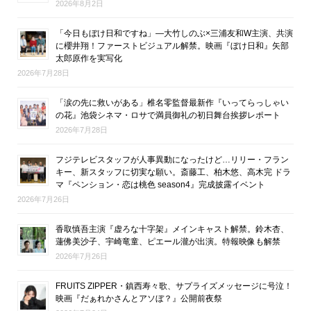
2026年8月2日
「今日もぼけ日和ですね」―大竹しのぶ×三浦友和W主演、共演
に櫻井翔！ファーストビジュアル解禁。映画『ぼけ日和』矢部
太郎原作を実写化
2026年7月28日
「涙の先に救いがある」椎名零監督最新作『いってらっしゃい
の花』池袋シネマ・ロサで満員御礼の初日舞台挨拶レポート
2026年7月28日
フジテレビスタッフが人事異動になったけど…リリー・フラン
キー、新スタッフに切実な願い。斎藤工、柏木悠、高木完 ドラ
マ『ペンション・恋は桃色 season4』完成披露イベント
2026年7月26日
香取慎吾主演『虚ろな十字架』メインキャスト解禁。鈴木杏、
蓮佛美沙子、宇崎竜童、ピエール瀧が出演。特報映像も解禁
2026年7月26日
FRUITS ZIPPER・鎮西寿々歌、サプライズメッセージに号泣！
映画『だぁれかさんとアソぼ？』公開前夜祭