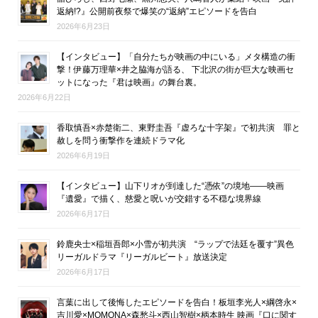
返納!?』公開前夜祭で爆笑の“返納”エピソードを告白
2026年6月23日
【インタビュー】「自分たちが映画の中にいる」メタ構造の衝
撃！伊藤万理華×井之脇海が語る、 下北沢の街が巨大な映画セ
ットになった『君は映画』の舞台裏。
2026年6月22日
香取慎吾×赤楚衛二、東野圭吾『虚ろな十字架』で初共演 罪と
赦しを問う衝撃作を連続ドラマ化
2026年6月19日
【インタビュー】山下リオが到達した“憑依”の境地――映画
『遺愛』で描く、慈愛と呪いが交錯する不穏な境界線
2026年6月17日
鈴鹿央士×稲垣吾郎×小雪が初共演 “ラップで法廷を覆す”異色
リーガルドラマ『リーガルビート』放送決定
2026年6月17日
言葉に出して後悔したエピソードを告白！板垣李光人×綱啓永×
吉川愛×MOMONA×森愁斗×西山智樹×柄本時生 映画『口に関す