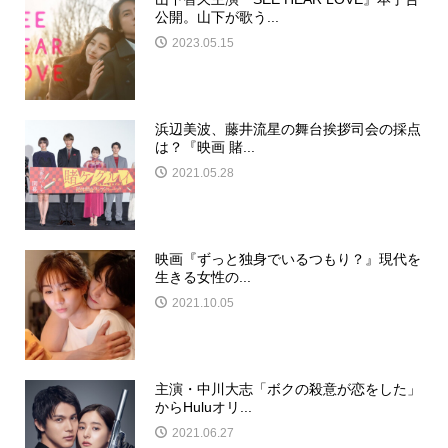
公開。山下が歌う...
2023.05.15
浜辺美波、藤井流星の舞台挨拶司会の採点
は？『映画 賭...
2021.05.28
映画『ずっと独身でいるつもり？』現代を
生きる女性の...
2021.10.05
主演・中川大志「ボクの殺意が恋をした」
からHuluオリ...
2021.06.27