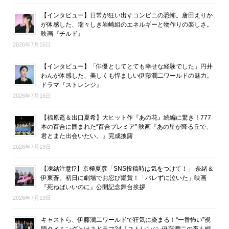
【インタビュー】日常が狂い出すコンビニの恐怖。唐田えりか
が体感した、瑞々しき岩崎組のエネルギーと物作りの楽しさ。
映画『チルド』
2026年7月16日
【インタビュー】「俳優としてとても幸せな経験でした」円井
わんが体感した、美しくも悍ましい伊藤潤二ワールドの魅力。
ドラマ『ストレンジ』
2026年7月16日
【福原遥＆出口夏希】大ヒット作『あの花』続編に驚き！777
本の百合に囲まれた“百合プレミア” 映画『あの星が降る丘で、
君とまた出会いたい。』完成披露
2026年7月13日
【凍結注意!?】京極夏彦「SNS投稿時は気をつけて！」 奈緒＆
伊東蒼、初日に劇場でお忍び鑑賞！「バレずに泣いた」映画
『死ねばいいのに』公開記念舞台挨拶
2026年7月13日
キャストら、伊藤潤二ワールドで狂気に染まる！“一番怖い”視
聴タイミングとは？ドラマ24「ストレンジ -伊藤潤二の夜も眠