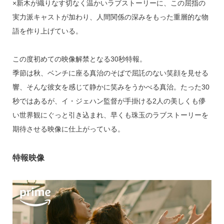
×新木が織りなす切なく温かいラブストーリーに、この屈指の
実力派キャストが加わり、人間関係の深みをもった重層的な物
語を作り上げている。
この度初めての映像解禁となる30秒特報。
季節は秋、ベンチに座る真治のそばで屈託のない笑顔を見せる
響、そんな彼女を感じて静かに笑みをうかべる真治。たった30
秒ではあるが、イ・ジェハン監督が手掛ける2人の美しくも儚
い世界観にぐっと引き込まれ、早くも珠玉のラブストーリーを
期待させる映像に仕上がっている。
特報映像