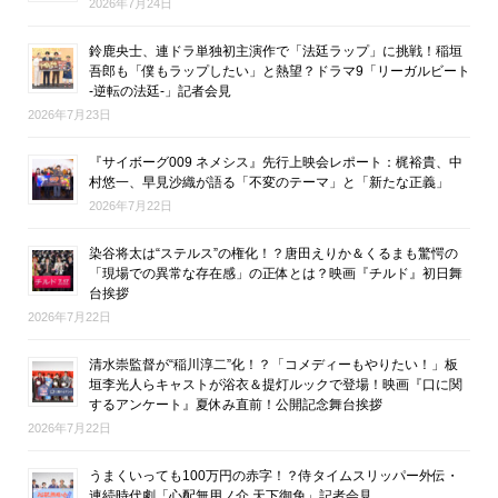
2026年7月24日
鈴鹿央士、連ドラ単独初主演作で「法廷ラップ」に挑戦！稲垣
吾郎も「僕もラップしたい」と熱望？ドラマ9「リーガルビート
-逆転の法廷-」記者会見
2026年7月23日
『サイボーグ009 ネメシス』先行上映会レポート：梶裕貴、中
村悠一、早見沙織が語る「不変のテーマ」と「新たな正義」
2026年7月22日
染谷将太は“ステルス”の権化！？唐田えりか＆くるまも驚愕の
「現場での異常な存在感」の正体とは？映画『チルド』初日舞
台挨拶
2026年7月22日
清水崇監督が“稲川淳二”化！？「コメディーもやりたい！」板
垣李光人らキャストが浴衣＆提灯ルックで登場！映画『口に関
するアンケート』夏休み直前！公開記念舞台挨拶
2026年7月22日
うまくいっても100万円の赤字！？侍タイムスリッパー外伝・
連続時代劇「心配無用ノ介 天下御免」記者会見