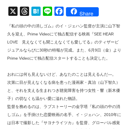
X
T
H
Li
F
Share
hr
at
n
a
『私の頭の中の消しゴム』のイ・ジェハン監督が主演に山下智
e
e
e
c
久を迎え、Prime Videoにて独占配信する映画『SEE HEAR
a
n
e
LOVE 見えなくても聞こえなくても愛してる』のティザービ
d
a
b
ジュアルならびに30秒の特報が完成。また、6月9日（金）より
s
o
Prime Videoにて独占配信スタートすることも決定した。
o
k
おれには何も見えないけど、あなたのことは見えるんだ―。
次第に目が見えなくなる病を患った漫画家・真治（山下智久）
と、それを支える生まれつき聴覚障害を持つ女性・響（新木優
子）の切なくも温かい愛に溢れた物語。
監督を務めるのは、ラブストーリーの金字塔『私の頭の中の消
しゴム』を手掛けた恋愛映画の名手、イ・ジェハン、2010年に
は日本で撮影した『サヨナライツカ』を監督、グローバル感覚