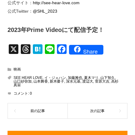
公式サイト：
http://see-hear-love.com
公式Twitter：
@SHL_2023
2023年Prime Videoにて配信予定！
X
T
H
Li
F
Share
hr
at
n
a
e
e
e
c
映画
a
n
e
SEE HEAR LOVE
,
イ・ジェハン
,
加藤雅也
,
夏木マリ
,
山下智久
,
山口紗弥加
,
山本舞香
,
新木優子
,
深水元基
,
渡辺大
,
菅原大吉
,
高杉
d
a
b
真宙
コメント:
0
s
o
o
k