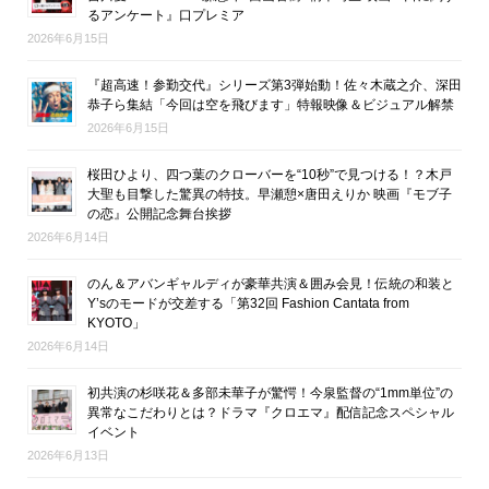
るアンケート』口プレミア
2026年6月15日
『超高速！参勤交代』シリーズ第3弾始動！佐々木蔵之介、深田
恭子ら集結「今回は空を飛びます」特報映像＆ビジュアル解禁
2026年6月15日
桜田ひより、四つ葉のクローバーを“10秒”で見つける！？木戸
大聖も目撃した驚異の特技。早瀬憩×唐田えりか 映画『モブ子
の恋』公開記念舞台挨拶
2026年6月14日
のん＆アバンギャルディが豪華共演＆囲み会見！伝統の和装と
Y’sのモードが交差する「第32回 Fashion Cantata from
KYOTO」
2026年6月14日
初共演の杉咲花＆多部未華子が驚愕！今泉監督の“1mm単位”の
異常なこだわりとは？ドラマ『クロエマ』配信記念スペシャル
イベント
2026年6月13日