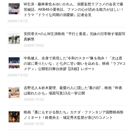
W主演・藤林泰也＆ゆいかれん、溺愛妄想ラブコメの会見で爆
笑秘話。AKB48小栗有以、ファンの心が読める能力がほしい！
ドラマ『ドライな同期の溺愛癖』記者会見
2026年7月7日
安田章大×のんW主演映画『平行と垂直』兄妹の日常映す場面写
真解禁
2026年7月6日
中島健人、全身で表現した“令和のスター”像を熱弁！「次は君
の波に乗りたいな」と七夕に甘い願いを込める。映画『ラブ≠コ
メディ』公開初日舞台挨拶【詳細】レポート
2026年7月4日
吉野北人＆鈴木愛理、最愛の人に隠した“裏の顔”…映画『昨夜
は殺れたかも』場面写真13点一挙公開
2026年7月3日
映画『藁にもすがる獣たち』カナダ・ファンタジア国際映画祭
ノミネート！鈴鹿央士・城定秀夫監督が喜びのコメント
2026年7月3日