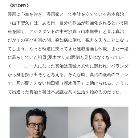
《STORY》
漫画に心血を注ぎ、漫画家として生計を立てている泉本真治
（山下智久）は、ある日、自分の作品が映画化されるという朗
報を聞く。アシスタントの中村沙織（山本舞香）と喜ぶ真治。
だがその喜びも束の間、突如病に倒れ、視力を失うことになっ
てしまう。やっと軌道に乗ってきた連載漫画も休載。また一緒
に暮らしていた祖母(夏木マリ)の面倒も見切れなくなってい
く・・・。一人になった真治は孤独と恐怖に襲われ、ベランダ
から身を投げ出そうと考える。そんな時、真治の漫画のファン
で、耳が聞こえない相田響（新木優子）に助けられる。こうし
て出逢った真治と響は不思議な共同生活を始めるのだった。