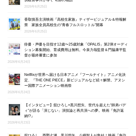
2026年6月25日
香取慎吾主演映画『高校生家族』ティザービジュアル＆特報解
禁 家族全員高校生の“青春フルスロットル”開幕
2026年6月25日
俳優・声優を目指す12歳〜25歳対象「OPALIS」第2弾オーディ
ション募集開始、育成費用は無料。今泉力哉監督＆門脇康平監
督が最終審査に参加
2026年6月24日
Netflixが世界へ届ける日本アニメ『フールナイト』アニメ化決
定、『THE ONE PIECE』新ビジュアルなど続々解禁。アヌシ
ー国際アニメーション映画祭
2026年6月24日
【インタビュー】舘ひろし×黒川想矢、世代を超えた“師弟バデ
ィ”が語る「演じない」演技論と再共演への夢。映画『免許返
納!?』
2026年6月23日
舘ひろし、西野七瀬、黒川想矢、八嶋智人が集結！映画『免許