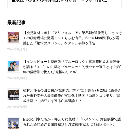
麻衣は「少女と少年が合わさった方」ドラマ『Tok...
最新記事
【会見取材レポ】『アリフォルニア』第2弾放送決定し、さっそ
くの収録現場に激震！？くりぃむ有田、Snow Man深澤らが震
撼した「驚愕のスペシャルゲスト」参戦を予告
2026年8月7日
【インタビュー】映画版『ブルーロック』富本惣昭＆木田佳介
が語る「エゴ」の共鳴とブルーロック的サッカー選手とは？約1
年の猛特訓で挑んだ“究極のリアル”
2026年8月6日
松村北斗＆今田美桜が“禁断のバディ”に！去る7月23日に逝去さ
れた東野圭吾の最高傑作が実写化！映画『白鳥とコウモリ』完
成披露で「納豆」を巡る白黒議論！？
2026年8月2日
伝説の刑事たちが50年ぶりに集結！『Gメン’75』舞台挨拶で語
られた過酷過ぎる撮影秘話と丹波哲郎伝説【詳細レポート】