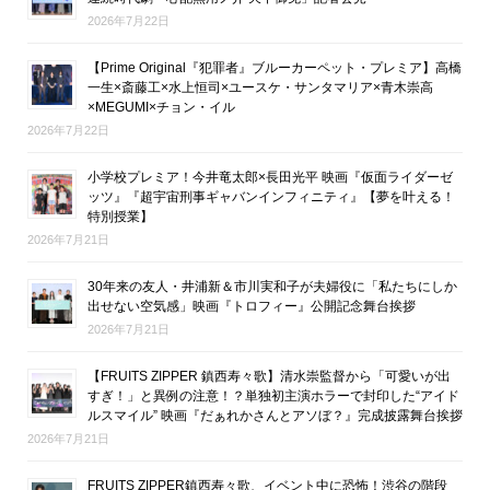
2026年7月22日
【Prime Original『犯罪者』ブルーカーペット・プレミア】高橋
一生×斎藤工×水上恒司×ユースケ・サンタマリア×青木崇高
×MEGUMI×チョン・イル
2026年7月22日
小学校プレミア！今井竜太郎×長田光平 映画『仮面ライダーゼ
ッツ』『超宇宙刑事ギャバンインフィニティ』【夢を叶える！
特別授業】
2026年7月21日
30年来の友人・井浦新＆市川実和子が夫婦役に「私たちにしか
出せない空気感」映画『トロフィー』公開記念舞台挨拶
2026年7月21日
【FRUITS ZIPPER 鎮西寿々歌】清水崇監督から「可愛いが出
すぎ！」と異例の注意！？単独初主演ホラーで封印した“アイド
ルスマイル” 映画『だぁれかさんとアソぼ？』完成披露舞台挨拶
2026年7月21日
FRUITS ZIPPER鎮西寿々歌、イベント中に恐怖！渋谷の階段