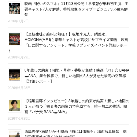
映画『呪いのスマホ』11月13日公開！早瀬憩が単独初主演、主
要キャスト7人が解禁。特報映像＆ティザービジュアル6種も解
禁
2026年7月2日
【全校生徒が絶叫と熱狂！】板垣李光人、綱啓永、
MOMONA(ME:I)ら豪華キャストが高校にサプライズ降臨！映画
『口に関するアンケート』学校サプライズイベント詳細レポー
ト
2026年6月29日
8年越しの約束！稲垣・草彅・香取が集結！映画『バナ穴 BANA
🕳ANA』舞台挨拶で、新しい地図の3人が見せた最高の空気感
【詳細レポート】
2026年6月28日
【稲垣吾郎インタビュー】8年越しの約束が結実！新しい地図の
３人が放つ「観る者の想像力で完成する」唯一無二の物語。映
画『バナ穴 BANA🕳ANA』
2026年6月25日
西島秀俊×満島ひかり 映画『時には懺悔を』場面写真解禁 探
偵殺害事件が導く“奇跡の物語”