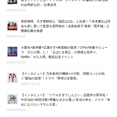
れぬ奇妙な話-」記者会見
2026年7月13日
菅田将暉、天才軍師役も「国語は2点」と自虐！？本木雅弘は司
会を差し置いて監督を質問攻め！吉高由里子 映画『黒牢城』公
開御礼舞台挨拶
2026年7月12日
小栗旬×蒼井優×広瀬すず×林遣都が競演！UTAが俳優デビュー
で「ガス人間」に！「まばたき禁止」の異様な役作り。
Netflix「ガス人間」配信記念イベント
2026年7月12日
【インタビュー】乃木坂46川﨑桜×小川彩、同期コンビが紡
ぐ“最強の友情”！ドラマ『野球少女鷲尾』
2026年7月11日
【インタビュー】「リアルすぎてしんどい」話題作が実写化！
中沢元紀×秋田汐梨×齊藤なぎさが選ぶ“本当の幸せ。ドラマ『幸
せになりたいマサムネ君』
2026年7月11日