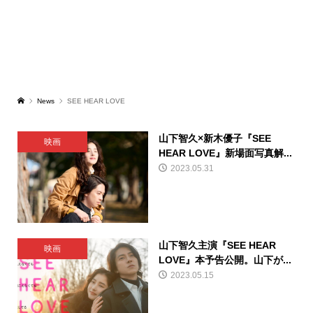
News
SEE HEAR LOVE
山下智久×新木優子『SEE
映画
HEAR LOVE』新場面写真解...
2023.05.31
山下智久主演『SEE HEAR
映画
LOVE』本予告公開。山下が...
2023.05.15