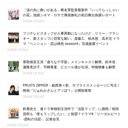
「涙の先に救いがある」椎名零監督最新作『いってらっしゃい
の花』池袋シネマ・ロサで満員御礼の初日舞台挨拶レポート
2026年7月28日
フジテレビスタッフが人事異動になったけど…リリー・フラン
キー、新スタッフに切実な願い。斎藤工、柏木悠、高木完 ドラ
マ『ペンション・恋は桃色 season4』完成披露イベント
2026年7月26日
香取慎吾主演『虚ろな十字架』メインキャスト解禁。鈴木杏、
蓮佛美沙子、宇崎竜童、ピエール瀧が出演。特報映像も解禁
2026年7月26日
FRUITS ZIPPER・鎮西寿々歌、サプライズメッセージに号泣！
映画『だぁれかさんとアソぼ？』公開前夜祭
2026年7月24日
鈴鹿央士、連ドラ単独初主演作で「法廷ラップ」に挑戦！稲垣
吾郎も「僕もラップしたい」と熱望？ドラマ9「リーガルビート
-逆転の法廷-」記者会見
2026年7月23日