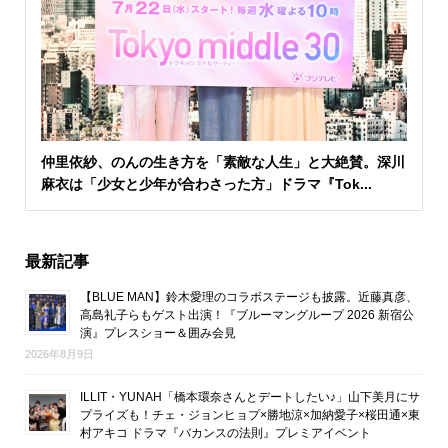
仲里依紗、のんの生き方を「素敵な人生」と大絶賛。深川
麻衣は「少女と少年が合わさった方」ドラマ『Tok...
最新記事
【BLUE MAN】鈴木愛理のコラボステージも披露。近藤真彦、
高島礼子らもゲスト出演！『ブルーマングループ 2026 新宿公
演』プレスショー＆囲み会見
2026年8月9日
ILLIT・YUNAH「橋本環奈さんとデートしたい♪」山下美月にサ
プライズも！チェ・ジョンヒョプ×勝地涼×加納愛子×桜田通×東
村アキコ ドラマ『バカンスの法則』プレミアイベント