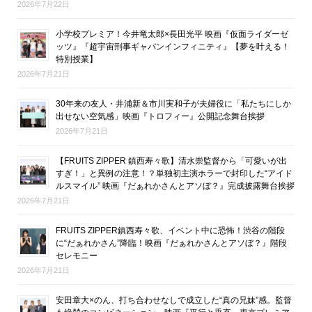
2026年7月22日
小学校プレミア！今井竜太郎×長田光平 映画『仮面ライダーゼ
ッツ』『超宇宙刑事ギャバンインフィニティ』【夢を叶える！
特別授業】
2026年7月21日
30年来の友人・井浦新＆市川実和子が夫婦役に「私たちにしか
出せない空気感」映画『トロフィー』公開記念舞台挨拶
2026年7月21日
【FRUITS ZIPPER 鎮西寿々歌】清水崇監督から「可愛いが出
すぎ！」と異例の注意！？単独初主演ホラーで封印した“アイド
ルスマイル” 映画『だぁれかさんとアソぼ？』完成披露舞台挨拶
2026年7月21日
FRUITS ZIPPER鎮西寿々歌、イベント中に恐怖！渋谷の階段
に“だぁれかさん”降臨！映画『だぁれかさんとアソぼ？』階段
セレモニー
2026年7月21日
安田章大×のん、打ち合わせなしで成立した“真の兄妹”感。監督