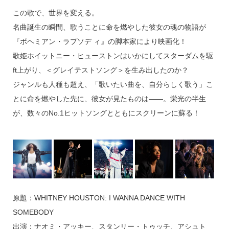
この歌で、世界を変える。
名曲誕生の瞬間、歌うことに命を燃やした彼女の魂の物語が
『ボヘミアン・ラプソデ ィ』の脚本家により映画化！
歌姫ホイットニー・ヒューストンはいかにしてスターダムを駆
ft上がり、＜グレイテストソング＞を生み出したのか？
ジャンルも人種も超え、「歌いたい曲を、自分らしく歌う」こ
とに命を燃やした先に、彼女が見たものは――。栄光の半生
が、数々のNo.1ヒットソングとともにスクリーンに蘇る！
原題：WHITNEY HOUSTON: I WANNA DANCE WITH
SOMEBODY
出演：ナオミ・アッキー、スタンリー・トゥッチ、アシュト