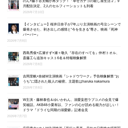
のん×藤ヶ谷太輔が再タッグ！「幸せカナコの殺し屋生活２」9
月配信決定、2人のセルフィーショットも到着
2026年7月10日
【インタビュー】桜井日奈子が7年ぶり主演映画の号泣シーンで
爆発させた、剥き出しの感情と“今を生きる”尊さ。映画『死神
バーバー』
2026年7月8日
西島秀俊×広瀬すず×瀬々敬久『存在のすべてを』仲村トオル、
斎藤工ら追加キャスト6名＆特報映像解禁
2026年7月8日
吉岡里帆×奈緒W主演映画『シャドウワーク』予告映像解禁 “お
うち”に隠された殺人の秘密。主題歌はharuka nakamura
2026年7月8日
W主演・藤林泰也＆ゆいかれん、溺愛妄想ラブコメの会見で爆
笑秘話。AKB48小栗有以、ファンの心が読める能力がほしい！
ドラマ『ドライな同期の溺愛癖』記者会見
2026年7月7日