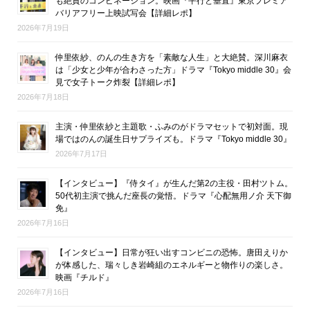
も絶賛のコンビネーション。映画『平行と垂直』東京プレミア
バリアフリー上映試写会【詳細レポ】
2026年7月19日
仲里依紗、のんの生き方を「素敵な人生」と大絶賛。深川麻衣
は「少女と少年が合わさった方」ドラマ『Tokyo middle 30』会
見で女子トーク炸裂【詳細レポ】
2026年7月18日
主演・仲里依紗と主題歌・ふみのがドラマセットで初対面。現
場ではのんの誕生日サプライズも。ドラマ『Tokyo middle 30』
2026年7月17日
【インタビュー】『侍タイ』が生んだ第2の主役・田村ツトム。
50代初主演で挑んだ座長の覚悟。ドラマ『心配無用ノ介 天下御
免』
2026年7月16日
【インタビュー】日常が狂い出すコンビニの恐怖。唐田えりか
が体感した、瑞々しき岩崎組のエネルギーと物作りの楽しさ。
映画『チルド』
2026年7月16日