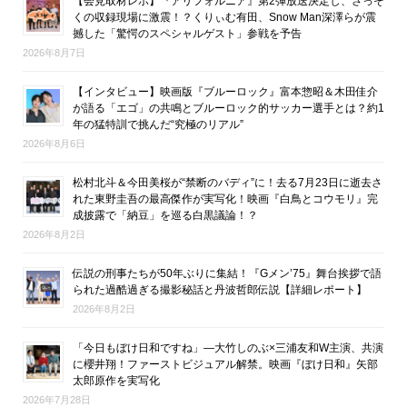
【会見取材レポ】『アリフォルニア』第2弾放送決定し、さっそ
くの収録現場に激震！？くりぃむ有田、Snow Man深澤らが震
撼した「驚愕のスペシャルゲスト」参戦を予告
2026年8月7日
【インタビュー】映画版『ブルーロック』富本惣昭＆木田佳介
が語る「エゴ」の共鳴とブルーロック的サッカー選手とは？約1
年の猛特訓で挑んだ“究極のリアル”
2026年8月6日
松村北斗＆今田美桜が“禁断のバディ”に！去る7月23日に逝去さ
れた東野圭吾の最高傑作が実写化！映画『白鳥とコウモリ』完
成披露で「納豆」を巡る白黒議論！？
2026年8月2日
伝説の刑事たちが50年ぶりに集結！『Gメン’75』舞台挨拶で語
られた過酷過ぎる撮影秘話と丹波哲郎伝説【詳細レポート】
2026年8月2日
「今日もぼけ日和ですね」―大竹しのぶ×三浦友和W主演、共演
に櫻井翔！ファーストビジュアル解禁。映画『ぼけ日和』矢部
太郎原作を実写化
2026年7月28日