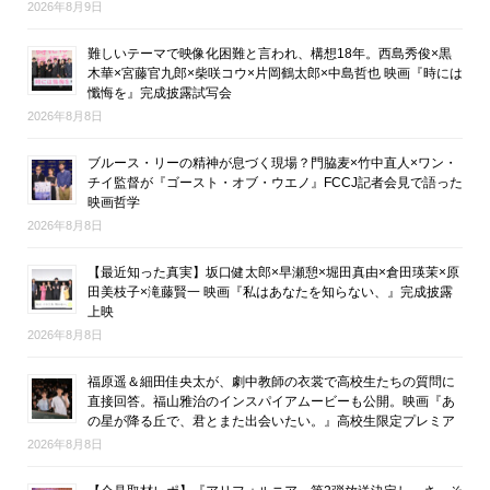
2026年8月9日
難しいテーマで映像化困難と言われ、構想18年。西島秀俊×黒
木華×宮藤官九郎×柴咲コウ×片岡鶴太郎×中島哲也 映画『時には
懺悔を』完成披露試写会
2026年8月8日
ブルース・リーの精神が息づく現場？門脇麦×竹中直人×ワン・
チイ監督が『ゴースト・オブ・ウエノ』FCCJ記者会見で語った
映画哲学
2026年8月8日
【最近知った真実】坂口健太郎×早瀬憩×堀田真由×倉田瑛茉×原
田美枝子×滝藤賢一 映画『私はあなたを知らない、』完成披露
上映
2026年8月8日
福原遥＆細田佳央太が、劇中教師の衣裳で高校生たちの質問に
直接回答。福山雅治のインスパイアムービーも公開。映画『あ
の星が降る丘で、君とまた出会いたい。』高校生限定プレミア
2026年8月8日