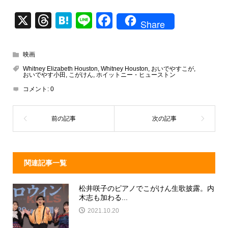
X
T
H
Li
F
Share
hr
at
n
a
e
e
e
c
映画
a
n
e
Whitney Elizabeth Houston
,
Whitney Houston
,
おいでやすこが
,
おいでやす小田
,
こがけん
,
ホイットニー・ヒューストン
d
a
b
コメント:
0
s
o
o
k
関連記事一覧
松井咲子のピアノでこがけん生歌披露。内
木志も加わる...
2021.10.20