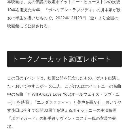
k
本映画は、あの伝説の歌姫ホイットニー・ヒューストンの没後
10年を迎えた今年、『ボヘミアン・ラプソディ』の脚本家が彼
女の半生を描いたもので、2022年12月23日（金）より全国の
映画館にて公開される。
トークノーカット動画レポート
この日のイベントは、映画公開を記念したもの。ゲスト出演し
た＜おいでやすこが＞ の二人。こがけんはホイットニーの名曲
中の名曲「♪I Will Always Love You(オールウェイズ・ラヴ・ユ
ー)」を熱唱し「エンダァァァ～～」と美声を轟かせ、おいでや
す小田は今年で公開30周年を迎えるホイットニーの主演映画
『ボディガード』の相手役ケヴィン・コスナー風の衣装で登
場。