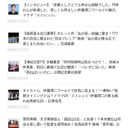
【インタビュー】「俳優としてとても幸せな経験でした」円井
わんが体感した、美しくも悍ましい伊藤潤二ワールドの魅力。
ドラマ『ストレンジ』
2026年7月16日
【福原遥＆出口夏希】大ヒット作『あの花』続編に驚き！777
本の百合に囲まれた“百合プレミア” 映画『あの星が降る丘で、
君とまた出会いたい。』完成披露
2026年7月13日
【凍結注意!?】京極夏彦「SNS投稿時は気をつけて！」 奈緒＆
伊東蒼、初日に劇場でお忍び鑑賞！「バレずに泣いた」映画
『死ねばいいのに』公開記念舞台挨拶
2026年7月13日
キャストら、伊藤潤二ワールドで狂気に染まる！“一番怖い”視
聴タイミングとは？ドラマ24「ストレンジ -伊藤潤二の夜も眠
れぬ奇妙な話-」記者会見
2026年7月13日
菅田将暉、天才軍師役も「国語は2点」と自虐！？本木雅弘は司
会を差し置いて監督を質問攻め！吉高由里子 映画『黒牢城』公