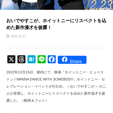
おいでやすこが、ホイットニーにリスペクトを込
めた新作漫才を披露！
2022.12.17
X
T
H
Li
F
Share
hr
at
n
a
2022年12月15日、都内にて、映画『ホイットニー・ヒュース
e
e
e
c
トン I WANNA DANCE WITH SOMEBODY』ホイットニー・セ
a
n
e
レブレーション・イベントが行われ、＜おいでやすこが＞ の二
d
a
b
人が登場し、ホイットニーにリスペクトを込めた新作漫才を披
s
o
露した。（動画＆フォト）
o