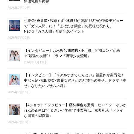
開御礼舞台挨拶
2026年7月12日
小栗旬×蒼井優×広瀬すず×林遣都が競演！UTAが俳優デビュー
で「ガス人間」に！「まばたき禁止」の異様な役作り。
Netflix「ガス人間」配信記念イベント
2026年7月12日
【インタビュー】乃木坂46川﨑桜×小川彩、同期コンビが紡
ぐ“最強の友情”！ドラマ『野球少女鷲尾』
2026年7月11日
【インタビュー】「リアルすぎてしんどい」話題作が実写化！
中沢元紀×秋田汐梨×齊藤なぎさが選ぶ“本当の幸せ。ドラマ『幸
せになりたいマサムネ君』
2026年7月11日
【4ショットインタビュー】藤林泰也も驚愕！ヒロイン・ゆいか
れんの正体は“うるさい小学生”？小栗有以、京典和玖『ドライ
な同期の溺愛癖』
2026年7月10日