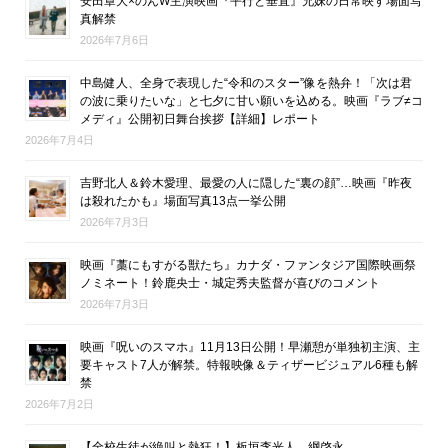
安田章大×のんW主演映画『平行と垂直』兄妹の日常映す場面写
真解禁
2026年7月6日
中島健人、全身で表現した“令和のスター”像を熱弁！「次は君
の波に乗りたいな」と七夕に甘い願いを込める。映画『ラブ≠コ
メディ』公開初日舞台挨拶【詳細】レポート
2026年7月4日
吉野北人＆鈴木愛理、最愛の人に隠した“裏の顔”…映画『昨夜
は殺れたかも』場面写真13点一挙公開
2026年7月3日
映画『藁にもすがる獣たち』カナダ・ファンタジア国際映画祭
ノミネート！鈴鹿央士・城定秀夫監督が喜びのコメント
2026年7月3日
映画『呪いのスマホ』11月13日公開！早瀬憩が単独初主演、主
要キャスト7人が解禁。特報映像＆ティザービジュアル6種も解
禁
2026年7月2日
【全校生徒が絶叫と熱狂！】板垣李光人、綱啓永、