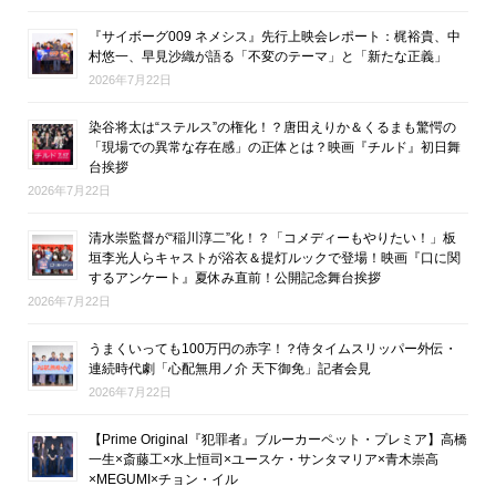
『サイボーグ009 ネメシス』先行上映会レポート：梶裕貴、中
村悠一、早見沙織が語る「不変のテーマ」と「新たな正義」
2026年7月22日
染谷将太は“ステルス”の権化！？唐田えりか＆くるまも驚愕の
「現場での異常な存在感」の正体とは？映画『チルド』初日舞
台挨拶
2026年7月22日
清水崇監督が“稲川淳二”化！？「コメディーもやりたい！」板
垣李光人らキャストが浴衣＆提灯ルックで登場！映画『口に関
するアンケート』夏休み直前！公開記念舞台挨拶
2026年7月22日
うまくいっても100万円の赤字！？侍タイムスリッパー外伝・
連続時代劇「心配無用ノ介 天下御免」記者会見
2026年7月22日
【Prime Original『犯罪者』ブルーカーペット・プレミア】高橋
一生×斎藤工×水上恒司×ユースケ・サンタマリア×青木崇高
×MEGUMI×チョン・イル