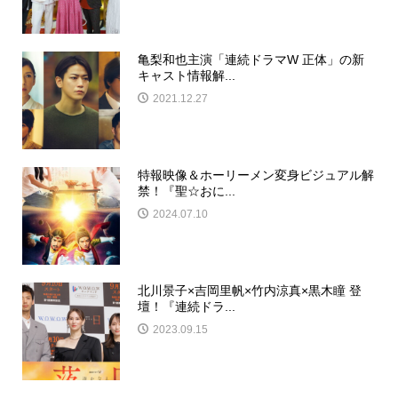
亀梨和也主演「連続ドラマW 正体」の新
キャスト情報解...
2021.12.27
特報映像＆ホーリーメン変身ビジュアル解
禁！『聖☆おに...
2024.07.10
北川景子×吉岡里帆×竹内涼真×黒木瞳 登
壇！『連続ドラ...
2023.09.15