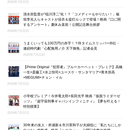
2026年7月22日
清水崇監督が“稲川淳二”化！？「コメディーもやりたい！」板
垣李光人らキャストが浴衣＆提灯ルックで登場！映画『口に関
するアンケート』夏休み直前！公開記念舞台挨拶
2026年7月22日
うまくいっても100万円の赤字！？侍タイムスリッパー外伝・
連続時代劇「心配無用ノ介 天下御免」記者会見
2026年7月22日
【Prime Original『犯罪者』ブルーカーペット・プレミア】高橋
一生×斎藤工×水上恒司×ユースケ・サンタマリア×青木崇高
×MEGUMI×チョン・イル
2026年7月22日
小学校プレミア！今井竜太郎×長田光平 映画『仮面ライダーゼ
ッツ』『超宇宙刑事ギャバンインフィニティ』【夢を叶える！
特別授業】
2026年7月21日
30年来の友人・井浦新＆市川実和子が夫婦役に「私たちにしか