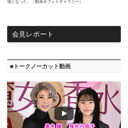
o
場となった。（動画＆フォトギャラリー）
k
会見レポート
■トークノーカット動画