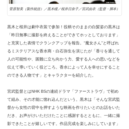
菅原智美（製作統括）／黒木瞳／桜井日奈子／宮武由衣（監督・脚本）
黒木と桜井は劇中衣装で参加！役柄そのままの白髪姿の黒木は
「昨日無事に撮影を終えることができてホッとしております」
と充実した表情でクランクアップを報告。“魔女さん”と呼ばれ
るミステリアスな香水商・白石弥生を演じたが「香りを通して
人の可能性や、困難に立ち向かう力、愛する人への思いなどを
伝えて導いていく役どころ。香水によって人を幸せにすること
のできる人物です」とキャラクターを紹介した。
宮武監督とはNHK BSの連続ドラマ「ファーストラヴ」で初め
て組み、その才能に惚れ込んだという。黒木は「そんな宮武監
督から女性の背中を押すような映画を作りたいとのお話をいた
だき、お声がけいただけたことに感謝するとともに、一緒に撮
影できたことが嬉しいです。作品完成を楽しみにしています」