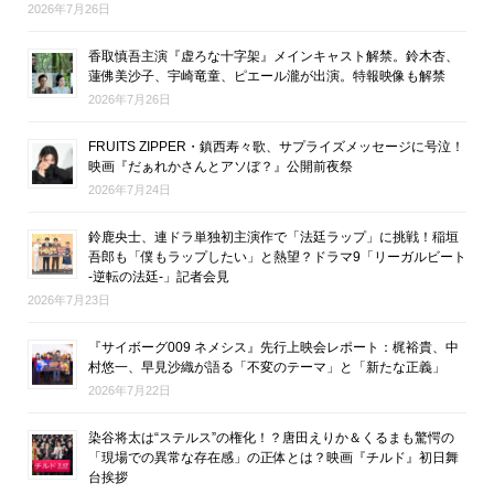
2026年7月26日
香取慎吾主演『虚ろな十字架』メインキャスト解禁。鈴木杏、
蓮佛美沙子、宇崎竜童、ピエール瀧が出演。特報映像も解禁
2026年7月26日
FRUITS ZIPPER・鎮西寿々歌、サプライズメッセージに号泣！
映画『だぁれかさんとアソぼ？』公開前夜祭
2026年7月24日
鈴鹿央士、連ドラ単独初主演作で「法廷ラップ」に挑戦！稲垣
吾郎も「僕もラップしたい」と熱望？ドラマ9「リーガルビート
-逆転の法廷-」記者会見
2026年7月23日
『サイボーグ009 ネメシス』先行上映会レポート：梶裕貴、中
村悠一、早見沙織が語る「不変のテーマ」と「新たな正義」
2026年7月22日
染谷将太は“ステルス”の権化！？唐田えりか＆くるまも驚愕の
「現場での異常な存在感」の正体とは？映画『チルド』初日舞
台挨拶