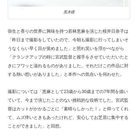
黒木瞳
弥生と香りの世界に興味を持つ若林恵麻を演じた桜井日奈子は
「昨日まで撮影をしていたので、今朝も撮影に行ってしまいそ
うなくらい早く目が覚めました」と照れ笑いを浮かべながら
「クランクアップの時に宮武監督と握手をさせていただいたと
きにフワッと溢れるものがありました。それだけこの作品に対
する熱い想いがありました」と本作への気合いを伺わせた。
撮影については「恵麻として23歳から30歳までの7年間を描い
ていて、今まで演じたことのない挑戦的な役柄でした。宮武監
督はカットがかかるごとに『素晴らしかった！』と仰ってくれ
て、ムズ痒いときもあったけれど、安心してお芝居に集中する
ことができました」と回想。