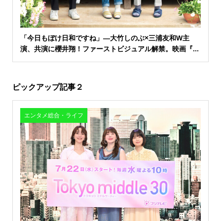
「今日もぼけ日和ですね」―大竹しのぶ×三浦友和W主
演、共演に櫻井翔！ファーストビジュアル解禁。映画『...
ピックアップ記事２
エンタメ総合・ライフ