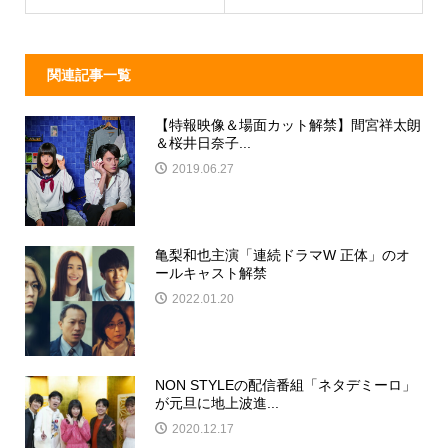
k
関連記事一覧
【特報映像＆場面カット解禁】間宮祥太朗
＆桜井日奈子...
2019.06.27
亀梨和也主演「連続ドラマW 正体」のオ
ールキャスト解禁
2022.01.20
NON STYLEの配信番組「ネタデミーロ」
が元旦に地上波進...
2020.12.17