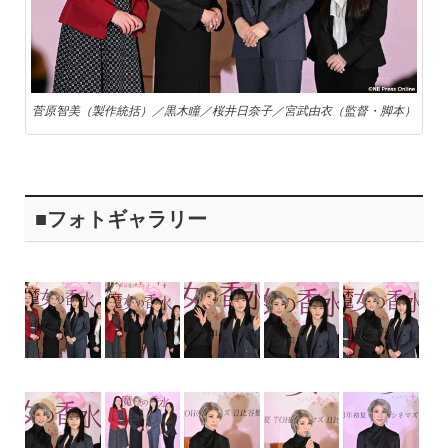
菅原智美（製作統括）／黒木瞳／桜井日奈子／宮武由衣（監督・脚本）
■フォトギャラリー