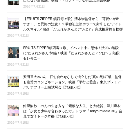
出せない空気感」映画『トロフィー』公開記念舞台挨拶
2026年7月21日
【FRUITS ZIPPER 鎮西寿々歌】清水崇監督から「可愛いが出
すぎ！」と異例の注意！？単独初主演ホラーで封印した“アイド
ルスマイル” 映画『だぁれかさんとアソぼ？』完成披露舞台挨拶
2026年7月21日
FRUITS ZIPPER鎮西寿々歌、イベント中に恐怖！渋谷の階段
に“だぁれかさん”降臨！映画『だぁれかさんとアソぼ？』階段
セレモニー
2026年7月21日
安田章大×のん、打ち合わせなしで成立した“真の兄妹”感。監督
も絶賛のコンビネーション。映画『平行と垂直』東京プレミア
バリアフリー上映試写会【詳細レポ】
2026年7月19日
仲里依紗、のんの生き方を「素敵な人生」と大絶賛。深川麻衣
は「少女と少年が合わさった方」ドラマ『Tokyo middle 30』会
見で女子トーク炸裂【詳細レポ】
2026年7月18日