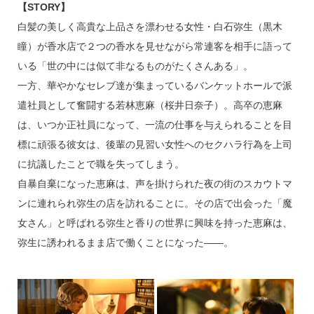
【STORY】
白髪の美しく高貴な上品さを漂わせる女性・白石弥生（黒木
瞳）が香水店で２つの香水を見せながら常連客を相手に語って
いる「世の中には似て非なるものがたくさんある」。
一方、華やかなセレブ達が集まっているバンケットホールで派
遣社員として奮闘する若林恵麻（桜井日奈子）。高卒の恵麻
は、いつか正社員になって、一流の仕事を与えられることを目
標に頑張る彼女は、後輩の見習い女性へのセクハラ行為を上司
に抗議したことで職を失ってしまう。
自暴自棄になった恵麻は、声を掛けられた夜の街のスカウトマ
ンに連れられ弥生の店を訪れることに。その店で出会った「魔
女さん」と呼ばれる弥生と香りの世界に興味を持った恵麻は、
弥生に誘われるまま店で働くことになった――。