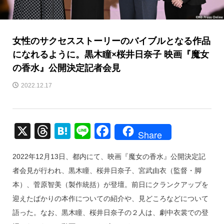
女性のサクセスストーリーのバイブルとなる作品
になれるように。黒木瞳×桜井日奈子 映画『魔女
の香水』公開決定記者会見
2022.12.17
X
T
H
Li
F
Share
hr
at
n
a
2022年12月13日、都内にて、映画『魔女の香水』公開決定記
e
e
e
c
者会見が行われ、黒木瞳、桜井日奈子、宮武由衣（監督・脚
a
n
e
本）、菅原智美（製作統括）が登壇。前日にクランクアップを
d
a
b
迎えたばかりの本作についての紹介や、見どころなどについて
s
o
語った。なお、黒木瞳、桜井日奈子の２人は、劇中衣裳での登