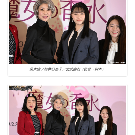
黒木瞳／桜井日奈子／宮武由衣（監督・脚本）