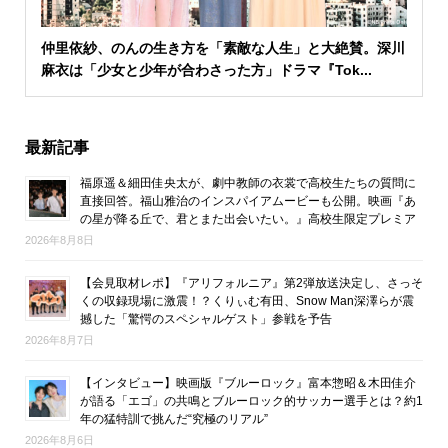
仲里依紗、のんの生き方を「素敵な人生」と大絶賛。深川
麻衣は「少女と少年が合わさった方」ドラマ『Tok...
最新記事
福原遥＆細田佳央太が、劇中教師の衣裳で高校生たちの質問に
直接回答。福山雅治のインスパイアムービーも公開。映画『あ
の星が降る丘で、君とまた出会いたい。』高校生限定プレミア
2026年8月8日
【会見取材レポ】『アリフォルニア』第2弾放送決定し、さっそ
くの収録現場に激震！？くりぃむ有田、Snow Man深澤らが震
撼した「驚愕のスペシャルゲスト」参戦を予告
2026年8月7日
【インタビュー】映画版『ブルーロック』富本惣昭＆木田佳介
が語る「エゴ」の共鳴とブルーロック的サッカー選手とは？約1
年の猛特訓で挑んだ“究極のリアル”
2026年8月6日