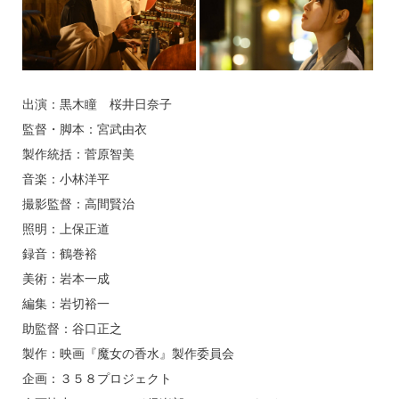
出演：黒木瞳 桜井日奈子
監督・脚本：宮武由衣
製作統括：菅原智美
音楽：小林洋平
撮影監督：高間賢治
照明：上保正道
録音：鶴巻裕
美術：岩本一成
編集：岩切裕一
助監督：谷口正之
製作：映画『魔女の香水』製作委員会
企画：３５８プロジェクト