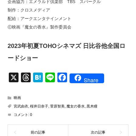
企画協力：エメラルド倶楽部 TBS スパークル
制作：クロスメディア
配給：アークエンタテインメント
Ⓒ映画『魔女の香水』製作委員会
2023年初夏TOHOシネマズ 日比谷他全国ロ
ードショー
X
T
H
Li
F
Share
hr
at
n
a
e
e
e
c
映画
a
n
e
宮武由衣
,
桜井日奈子
,
菅原智美
,
魔女の香水
,
黒木瞳
d
a
b
コメント:
0
s
o
o