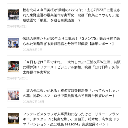
松村北斗＆今田美桜が“禁断のバディ”に！去る7月23日に逝去さ
れた東野圭吾の最高傑作が実写化！映画『白鳥とコウモリ』完
成披露で「納豆」を巡る白黒議論！？
2026年8月2日
伝説の刑事たちが50年ぶりに集結！『Gメン’75』舞台挨拶で語
られた過酷過ぎる撮影秘話と丹波哲郎伝説【詳細レポート】
2026年8月2日
「今日もぼけ日和ですね」―大竹しのぶ×三浦友和W主演、共演
に櫻井翔！ファーストビジュアル解禁。映画『ぼけ日和』矢部
太郎原作を実写化
2026年7月28日
「涙の先に救いがある」椎名零監督最新作『いってらっしゃい
の花』池袋シネマ・ロサで満員御礼の初日舞台挨拶レポート
2026年7月28日
フジテレビスタッフが人事異動になったけど…リリー・フラン
キー、新スタッフに切実な願い。斎藤工、柏木悠、高木完 ドラ
マ『ペンション・恋は桃色 season4』完成披露イベント