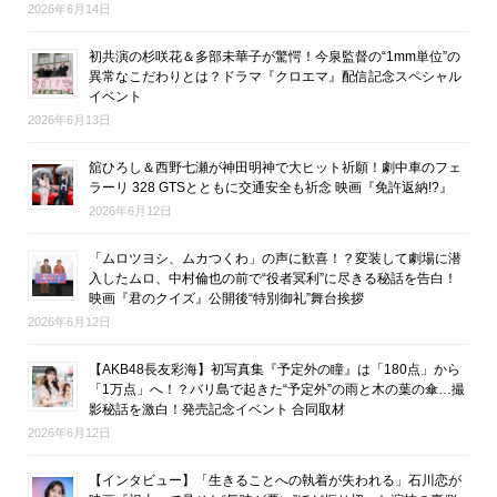
2026年6月14日
初共演の杉咲花＆多部未華子が驚愕！今泉監督の“1mm単位”の
異常なこだわりとは？ドラマ『クロエマ』配信記念スペシャル
イベント
2026年6月13日
舘ひろし＆西野七瀬が神田明神で大ヒット祈願！劇中車のフェ
ラーリ 328 GTSとともに交通安全も祈念 映画『免許返納!?』
2026年6月12日
「ムロツヨシ、ムカつくわ」の声に歓喜！？変装して劇場に潜
入したムロ、中村倫也の前で“役者冥利”に尽きる秘話を告白！
映画『君のクイズ』公開後“特別御礼”舞台挨拶
2026年6月12日
【AKB48長友彩海】初写真集『予定外の瞳』は「180点」から
「1万点」へ！？バリ島で起きた“予定外”の雨と木の葉の傘…撮
影秘話を激白！発売記念イベント 合同取材
2026年6月12日
【インタビュー】「生きることへの執着が失われる」石川恋が