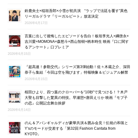
鈴鹿央士×稲垣吾郎×小雪が初共演 “ラップで法廷を覆す”異色
リーガルドラマ『リーガルビート』放送決定
2026年6月17日
言葉に出して後悔したエピソードを告白！板垣李光人×綱啓永×
吉川愛×MOMONA×森愁斗×西山智樹×柄本時生 映画『口に関す
るアンケート』口プレミア
2026年6月15日
『超高速！参勤交代』シリーズ第3弾始動！佐々木蔵之介、深田
恭子ら集結「今回は空を飛びます」特報映像＆ビジュアル解禁
2026年6月15日
桜田ひより、四つ葉のクローバーを“10秒”で見つける！？木戸
大聖も目撃した驚異の特技。早瀬憩×唐田えりか 映画『モブ子
の恋』公開記念舞台挨拶
2026年6月14日
のん＆アバンギャルディが豪華共演＆囲み会見！伝統の和装と
Y’sのモードが交差する「第32回 Fashion Cantata from
KYOTO」