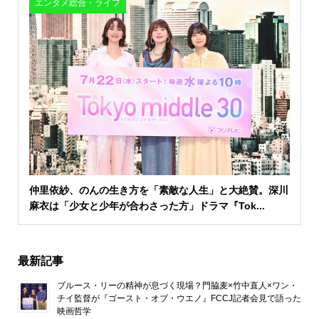
エンタメ総合・ライフ
仲里依紗、のんの生き方を「素敵な人生」と大絶賛。深川
麻衣は「少女と少年が合わさった方」ドラマ『Tok...
最新記事
ブルース・リーの精神が息づく現場？門脇麦×竹中直人×ワン・
チイ監督が『ゴースト・オブ・ウエノ』FCCJ記者会見で語った
映画哲学