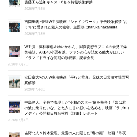
斎藤工ら追加キャスト6名＆特報映像解禁
2026年7月8日
吉岡里帆×奈緒W主演映画『シャドウワーク』予告映像解禁 “お
うち”に隠された殺人の秘密。主題歌はharuka nakamura
2026年7月8日
W主演・藤林泰也＆ゆいかれん、溺愛妄想ラブコメの会見で爆
笑秘話。AKB48小栗有以、ファンの心が読める能力がほしい！
ドラマ『ドライな同期の溺愛癖』記者会見
2026年7月7日
安田章大×のんW主演映画『平行と垂直』兄妹の日常映す場面写
真解禁
2026年7月6日
中島健人、全身で表現した“令和のスター”像を熱弁！「次は君
の波に乗りたいな」と七夕に甘い願いを込める。映画『ラブ≠コ
メディ』公開初日舞台挨拶【詳細】レポート
2026年7月4日
吉野北人＆鈴木愛理、最愛の人に隠した“裏の顔”…映画『昨夜