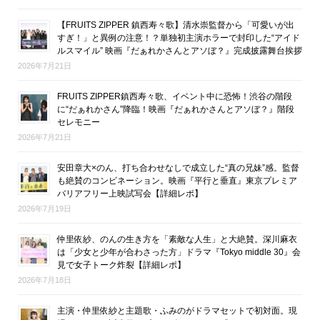
【FRUITS ZIPPER 鎮西寿々歌】清水崇監督から「可愛いが出
すぎ！」と異例の注意！？単独初主演ホラーで封印した“アイド
ルスマイル” 映画『だぁれかさんとアソぼ？』完成披露舞台挨拶
2026年7月21日
FRUITS ZIPPER鎮西寿々歌、イベント中に恐怖！渋谷の階段
に“だぁれかさん”降臨！映画『だぁれかさんとアソぼ？』階段
セレモニー
2026年7月21日
安田章大×のん、打ち合わせなしで成立した“真の兄妹”感。監督
も絶賛のコンビネーション。映画『平行と垂直』東京プレミア
バリアフリー上映試写会【詳細レポ】
2026年7月19日
仲里依紗、のんの生き方を「素敵な人生」と大絶賛。深川麻衣
は「少女と少年が合わさった方」ドラマ『Tokyo middle 30』会
見で女子トーク炸裂【詳細レポ】
2026年7月18日
主演・仲里依紗と主題歌・ふみのがドラマセットで初対面。現