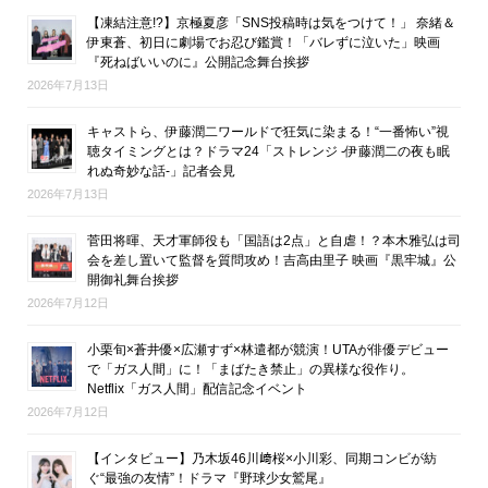
【凍結注意!?】京極夏彦「SNS投稿時は気をつけて！」 奈緒＆
伊東蒼、初日に劇場でお忍び鑑賞！「バレずに泣いた」映画
『死ねばいいのに』公開記念舞台挨拶
2026年7月13日
キャストら、伊藤潤二ワールドで狂気に染まる！“一番怖い”視
聴タイミングとは？ドラマ24「ストレンジ -伊藤潤二の夜も眠
れぬ奇妙な話-」記者会見
2026年7月13日
菅田将暉、天才軍師役も「国語は2点」と自虐！？本木雅弘は司
会を差し置いて監督を質問攻め！吉高由里子 映画『黒牢城』公
開御礼舞台挨拶
2026年7月12日
小栗旬×蒼井優×広瀬すず×林遣都が競演！UTAが俳優デビュー
で「ガス人間」に！「まばたき禁止」の異様な役作り。
Netflix「ガス人間」配信記念イベント
2026年7月12日
【インタビュー】乃木坂46川﨑桜×小川彩、同期コンビが紡
ぐ“最強の友情”！ドラマ『野球少女鷲尾』