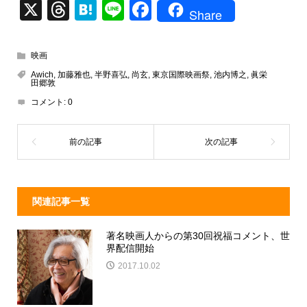
X
T
H
Li
F
Share
hr
at
n
a
e
e
e
c
映画
a
n
e
Awich
,
加藤雅也
,
半野喜弘
,
尚玄
,
東京国際映画祭
,
池内博之
,
眞栄
田郷敦
d
a
b
コメント:
0
s
o
o
k
関連記事一覧
著名映画人からの第30回祝福コメント、世
界配信開始
2017.10.02