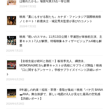
は殺れたかも』場面写真13点一挙公開
2026年7月3日
映画『藁にもすがる獣たち』カナダ・ファンタジア国際映画祭
ノミネート！鈴鹿央士・城定秀夫監督が喜びのコメント
2026年7月3日
映画『呪いのスマホ』11月13日公開！早瀬憩が単独初主演、主
要キャスト7人が解禁。特報映像＆ティザービジュアル6種も解
禁
2026年7月2日
【全校生徒が絶叫と熱狂！】板垣李光人、綱啓永、
MOMONA(ME:I)ら豪華キャストが高校にサプライズ降臨！映画
『口に関するアンケート』学校サプライズイベント詳細レポー
ト
2026年6月29日
8年越しの約束！稲垣・草彅・香取が集結！映画『バナ穴 BANA
🕳ANA』舞台挨拶で、新しい地図の3人が見せた最高の空気感
【詳細レポート】
2026年6月28日