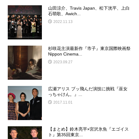
山田涼介、Travis Japan、松下洸平、上白
石萌歌、Awich...
2022.11.13
杉咲花主演最新作『市子』東京国際映画祭
Nippon Cinema...
2023.09.27
広瀬アリス ブッ飛んだ演技に挑戦『巫女
っちゃけん。』...
2017.11.01
【まとめ】鈴木亮平×宮沢氷魚『エゴイス
ト』第35回東京...