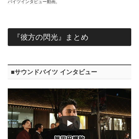
o
バイツインタビュー動画。
k
『彼方の閃光』まとめ
■サウンドバイツ インタビュー