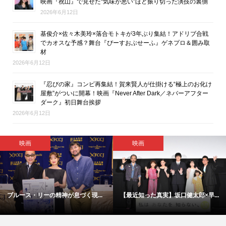
映画『祝山』で見せた“気味が悪い”ほど振り切った演技の裏側
2026年6月12日
基俊介×佐々木美玲×落合モトキが3年ぶり集結！アドリブ合戦
でカオスな予感？舞台『ぴーすおぶせーふ』ゲネプロ＆囲み取
材
2026年6月12日
『忍びの家』コンビ再集結！賀来賢人が仕掛ける“極上のお化け
屋敷”がついに開幕！映画『Never After Dark／ネバーアフター
ダーク』初日舞台挨拶
2026年6月12日
映画
エンタメ総合・ライフ
福原遥＆細田佳央太が、劇中教師...
【会見取材レポ】『アリフォルニ...