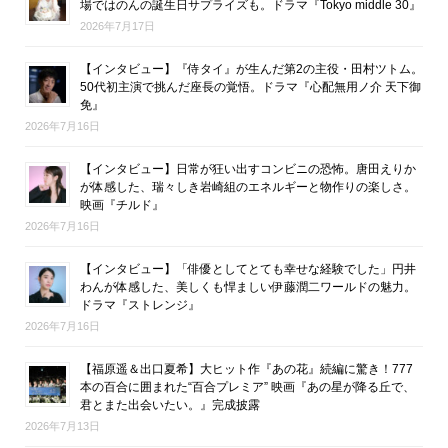
場ではのんの誕生日サプライズも。ドラマ『Tokyo middle 30』
2026年7月17日
【インタビュー】『侍タイ』が生んだ第2の主役・田村ツトム。
50代初主演で挑んだ座長の覚悟。ドラマ『心配無用ノ介 天下御
免』
2026年7月16日
【インタビュー】日常が狂い出すコンビニの恐怖。唐田えりか
が体感した、瑞々しき岩崎組のエネルギーと物作りの楽しさ。
映画『チルド』
2026年7月16日
【インタビュー】「俳優としてとても幸せな経験でした」円井
わんが体感した、美しくも悍ましい伊藤潤二ワールドの魅力。
ドラマ『ストレンジ』
2026年7月16日
【福原遥＆出口夏希】大ヒット作『あの花』続編に驚き！777
本の百合に囲まれた“百合プレミア” 映画『あの星が降る丘で、
君とまた出会いたい。』完成披露
2026年7月13日