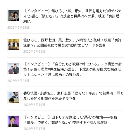
【インタビュー】舘ひろし×黒川想矢、世代を超えた“師弟バデ
ィ”が語る「演じない」演技論と再共演への夢。映画『免許返
納!?』
2026年6月23日
舘ひろし、西野七瀬、黒川想矢、八嶋智人が集結！映画『免許
返納!?』公開前夜祭で爆笑の“返納”エピソードを告白
2026年6月23日
【インタビュー】「自分たちが映画の中にいる」メタ構造の衝
撃！伊藤万理華×井之脇海が語る、 下北沢の街が巨大な映画セ
ットになった『君は映画』の舞台裏。
2026年6月22日
香取慎吾×赤楚衛二、東野圭吾『虚ろな十字架』で初共演 罪と
赦しを問う衝撃作を連続ドラマ化
2026年6月19日
【インタビュー】山下リオが到達した“憑依”の境地――映画
『遺愛』で描く、慈愛と呪いが交錯する不穏な境界線
2026年6月17日