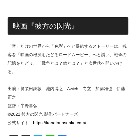
映画『彼方の閃光』
「音」だけの世界から「色彩」へと帰結するストーリーは、観
客を「映画の根源をたどるロードムービー」へと誘い、戦争の
記憶をたどり、「戦争とは？敵とは？」と次世代へ問いかけ
る。
出演：眞栄田郷敦 池内博之 Awich 尚玄 加藤雅也 伊藤
正之
監督：半野喜弘
©2022 彼方の閃光 製作パートナーズ
公式サイト：
https://kanatanosenko.com/