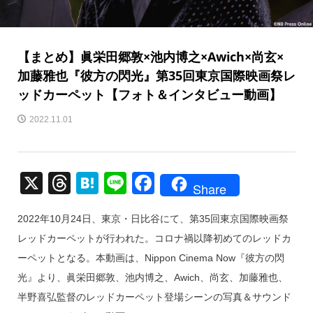
【まとめ】眞栄田郷敦×池内博之×Awich×尚玄×
加藤雅也『彼方の閃光』第35回東京国際映画祭レ
ッドカーペット【フォト＆インタビュー動画】
2022.11.01
X
T
H
Li
F
Share
hr
at
n
a
2022年10月24日、東京・日比谷にて、第35回東京国際映画祭
e
e
e
c
レッドカーペットが行われた。コロナ禍以降初めてのレッドカ
a
n
e
ーペットとなる。本動画は、Nippon Cinema Now『彼方の閃
d
a
b
光』より、眞栄田郷敦、池内博之、Awich、尚玄、加藤雅也、
s
o
半野喜弘監督のレッドカーペット登場シーンの写真＆サウンド