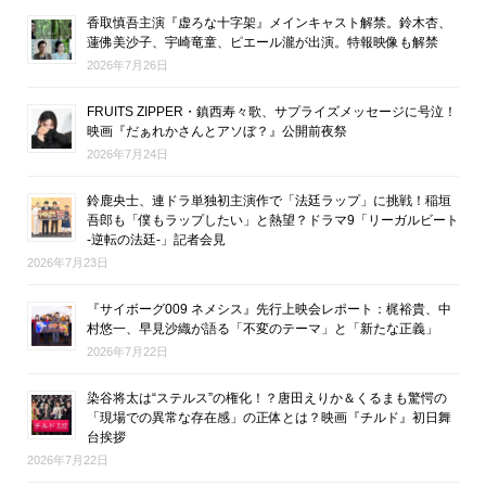
香取慎吾主演『虚ろな十字架』メインキャスト解禁。鈴木杏、
蓮佛美沙子、宇崎竜童、ピエール瀧が出演。特報映像も解禁
2026年7月26日
FRUITS ZIPPER・鎮西寿々歌、サプライズメッセージに号泣！
映画『だぁれかさんとアソぼ？』公開前夜祭
2026年7月24日
鈴鹿央士、連ドラ単独初主演作で「法廷ラップ」に挑戦！稲垣
吾郎も「僕もラップしたい」と熱望？ドラマ9「リーガルビート
-逆転の法廷-」記者会見
2026年7月23日
『サイボーグ009 ネメシス』先行上映会レポート：梶裕貴、中
村悠一、早見沙織が語る「不変のテーマ」と「新たな正義」
2026年7月22日
染谷将太は“ステルス”の権化！？唐田えりか＆くるまも驚愕の
「現場での異常な存在感」の正体とは？映画『チルド』初日舞
台挨拶
2026年7月22日