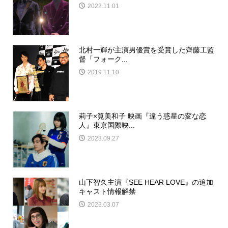
2022.11.01
北村一輝が主演男優賞を受賞した齊藤工監
督「フォーク...
2019.11.10
莉子×筧美和子 映画『違う惑星の変な恋
人』東京国際映...
2023.09.27
山下智久主演『SEE HEAR LOVE』の追加
キャスト情報解禁
2023.03.07