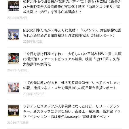
松村北斗＆今田美桜が“禁断のバディ”に！去る7月23日に逝去さ
れた東野圭吾の最高傑作が実写化！映画『白鳥とコウモリ』完
成披露で「納豆」を巡る白黒議論！？
2026年8月2日
伝説の刑事たちが50年ぶりに集結！『Gメン’75』舞台挨拶で語
られた過酷過ぎる撮影秘話と丹波哲郎伝説【詳細レポート】
2026年8月2日
「今日もぼけ日和ですね」―大竹しのぶ×三浦友和W主演、共演
に櫻井翔！ファーストビジュアル解禁。映画『ぼけ日和』矢部
太郎原作を実写化
2026年7月28日
「涙の先に救いがある」椎名零監督最新作『いってらっしゃい
の花』池袋シネマ・ロサで満員御礼の初日舞台挨拶レポート
2026年7月28日
フジテレビスタッフが人事異動になったけど…リリー・フラン
キー、新スタッフに切実な願い。斎藤工、柏木悠、高木完 ドラ
マ『ペンション・恋は桃色 season4』完成披露イベント
2026年7月26日