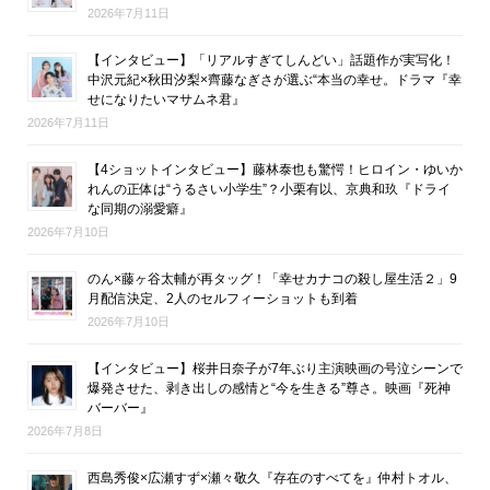
2026年7月11日
【インタビュー】「リアルすぎてしんどい」話題作が実写化！
中沢元紀×秋田汐梨×齊藤なぎさが選ぶ“本当の幸せ。ドラマ『幸
せになりたいマサムネ君』
2026年7月11日
【4ショットインタビュー】藤林泰也も驚愕！ヒロイン・ゆいか
れんの正体は“うるさい小学生”？小栗有以、京典和玖『ドライ
な同期の溺愛癖』
2026年7月10日
のん×藤ヶ谷太輔が再タッグ！「幸せカナコの殺し屋生活２」9
月配信決定、2人のセルフィーショットも到着
2026年7月10日
【インタビュー】桜井日奈子が7年ぶり主演映画の号泣シーンで
爆発させた、剥き出しの感情と“今を生きる”尊さ。映画『死神
バーバー』
2026年7月8日
西島秀俊×広瀬すず×瀬々敬久『存在のすべてを』仲村トオル、