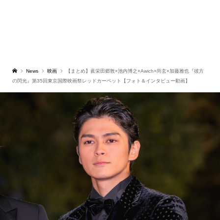
News
映画
【まとめ】眞栄田郷敦×池内博之×Awich×尚玄×加藤雅也『彼方
の閃光』第35回東京国際映画祭レッドカーペット【フォト＆インタビュー動画】