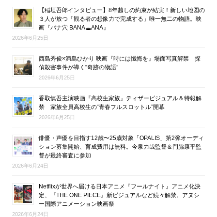
【稲垣吾郎インタビュー】8年越しの約束が結実！新しい地図の
３人が放つ「観る者の想像力で完成する」唯一無二の物語。映
画『バナ穴 BANA🕳ANA』
2026年6月25日
西島秀俊×満島ひかり 映画『時には懺悔を』場面写真解禁 探
偵殺害事件が導く“奇跡の物語”
2026年6月25日
香取慎吾主演映画『高校生家族』ティザービジュアル＆特報解
禁 家族全員高校生の“青春フルスロットル”開幕
2026年6月25日
俳優・声優を目指す12歳〜25歳対象「OPALIS」第2弾オーディ
ション募集開始、育成費用は無料。今泉力哉監督＆門脇康平監
督が最終審査に参加
2026年6月24日
Netflixが世界へ届ける日本アニメ『フールナイト』アニメ化決
定、『THE ONE PIECE』新ビジュアルなど続々解禁。アヌシ
ー国際アニメーション映画祭
2026年6月24日