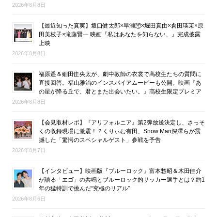
2026年8月8日
【最近知った真実】坂口健太郎×早瀬憩×堀田真由×倉田瑛茉×原
田美枝子×滝藤賢一 映画『私はあなたを知らない、』完成披露
上映
2026年8月8日
福原遥＆細田佳央太が、劇中教師の衣裳で高校生たちの質問に
直接回答。福山雅治のインスパイアムービーも公開。映画『あ
の星が降る丘で、君とまた出会いたい。』高校生限定プレミア
2026年8月8日
【会見取材レポ】『アリフォルニア』第2弾放送決定し、さっそ
くの収録現場に激震！？くりぃむ有田、Snow Man深澤らが震
撼した「驚愕のスペシャルゲスト」参戦を予告
2026年8月7日
【インタビュー】映画版『ブルーロック』富本惣昭＆木田佳介
が語る「エゴ」の共鳴とブルーロック的サッカー選手とは？約1
年の猛特訓で挑んだ“究極のリアル”
2026年8月6日