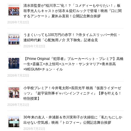
清水崇監督が“稲川淳二”化！？「コメディーもやりたい！」板
垣李光人らキャストが浴衣＆提灯ルックで登場！映画『口に関
するアンケート』夏休み直前！公開記念舞台挨拶
2026年7月22日
うまくいっても100万円の赤字！？侍タイムスリッパー外伝・
連続時代劇「心配無用ノ介 天下御免」記者会見
2026年7月22日
【Prime Original『犯罪者』ブルーカーペット・プレミア】高橋
一生×斎藤工×水上恒司×ユースケ・サンタマリア×青木崇高
×MEGUMI×チョン・イル
2026年7月22日
小学校プレミア！今井竜太郎×長田光平 映画『仮面ライダーゼ
ッツ』『超宇宙刑事ギャバンインフィニティ』【夢を叶える！
特別授業】
2026年7月21日
30年来の友人・井浦新＆市川実和子が夫婦役に「私たちにしか
出せない空気感」映画『トロフィー』公開記念舞台挨拶
2026年7月21日