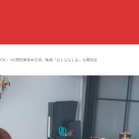
ニーズJr.）×久間田琳加Ｗ主演。映画『おとななじみ』公開決定