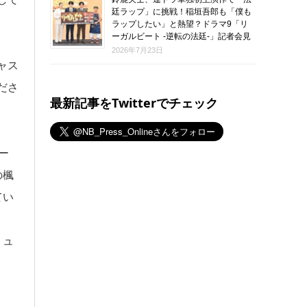
廷ラップ」に挑戦！稲垣吾郎も「僕も
ラップしたい」と熱望？ドラマ9「リ
ーガルビート -逆転の法廷-」記者会見
2026年7月23日
ャス
ださ
最新記事をTwitterでチェック
ー
の楓
てい
ミュ