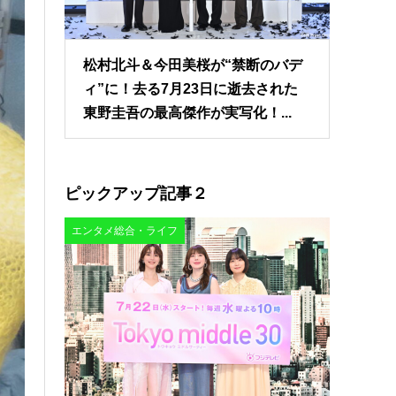
松村北斗＆今田美桜が“禁断のバデ
ィ”に！去る7月23日に逝去された
東野圭吾の最高傑作が実写化！...
ピックアップ記事２
エンタメ総合・ライフ