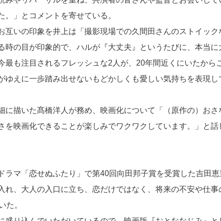
た。」とコメントを寄せている。
お互いの印象を井上は「撮影現場での久間田さんのストイック
る時の目が印象的で、ハルが『大丈夫』というたびに、本当に
今最も注目されるフレッシュな2人が、20年間近くにいたから
がゆえに一歩踏み出せないもどかしくも愛しい気持ちを表現し
細に描いた髙橋洋人が務め、映画化について「（原作の）おさ
さを映画化できることが楽しみでワクワクしています。」と話
ドラマ「恋せぬふたり」で第40回向田邦子賞を受賞した吉田恵
入れ、大人の入口に立ち、恋だけではなく、将来の不安や仕事
いた。
に盛り込んでいただいているので、映画版『おとななじみ』と