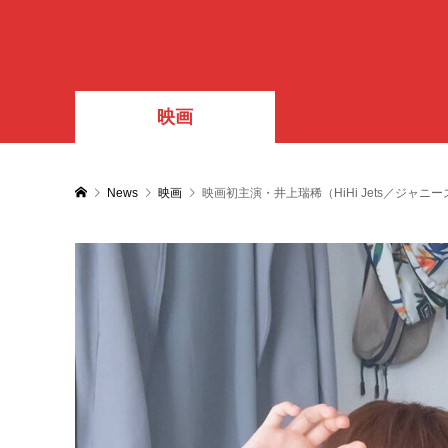
映画
News
映画
映画初主演・井上瑞稀（HiHi Jets／ジャ