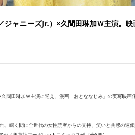
ts／ジャニーズJr.）×久間田琳加Ｗ主演。映
Jr.）×久間田琳加Ｗ主演に迎え、漫画「おとななじみ」の実写映画
され、瞬く間に全世代の女性読者からの支持、笑いと共感の連鎖
アヤ／集英社マーガレットコミックス刊／全8巻）。