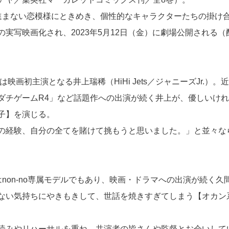
進まない恋模様にときめき、個性的なキャラクターたちの掛け
実写映画化され、2023年5月12日（金）に劇場公開される（
画初主演となる井上瑞稀（HiHi Jets／ジャニーズJr.）。
ダチゲームR4」など話題作への出演が続く井上が、優しいけれ
子】を演じる。
の経験、自分の全てを賭けて挑もうと思いました。」と並々な
non-no専属モデルでもあり、映画・ドラマへの出演が続く久
ない気持ちにやきもきして、世話を焼きすぎてしまう【オカン
読みやリハーサルを重ね、共演者の皆さんや監督とお会いして