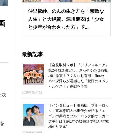
仲里依紗、のんの生き方を「素敵な
人生」と大絶賛。深川麻衣は「少女
画
と少年が合わさった方」ド...
最新記事
【会見取材レポ】『アリフォルニア』
第2弾放送決定し、さっそくの収録現
場に激震！？くりぃむ有田、Snow
Man深澤らが震撼した「驚愕のスペシ
ャルゲスト」参戦を予告
2026年8月7日
化決
【インタビュー】映画版『ブルーロッ
ク』富本惣昭＆木田佳介が語る「エ
ゴ」の共鳴とブルーロック的サッカー
選手とは？約1年の猛特訓で挑んだ“究
を
極のリアル”
2026年8月6日