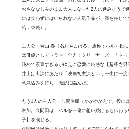
o
おさななじみのまま大人になった2人の進みそうで
k
には笑わずにはいられない人気作品が、満を持しての
給：東映）。
主人公・青山 春（あおやまはる／通称：ハル）役には映
は俳優としてドラマ「全力！クリーナーズ」「トモ
純粋で素直すぎるがゆえに恋愛に鈍感な【超残念男
井上は出演にあたり「映画初主演という一生に一度
意気込みを持ち、撮影に臨んだ。
もう1人の主人公・加賀屋楓（かがやかえで）役には
琳加。久間田は、ハルを一途に想い続けるも伝わら
子】を演じる。
久間田は出演にあたり「嬉しすぎて信じられず、本