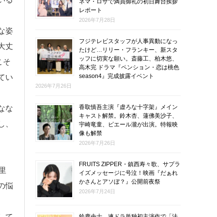
ネマ・ロサで満員御礼の初日舞台挨拶
レポート
2026年7月28日
な姿
フジテレビスタッフが人事異動になっ
大丈
たけど…リリー・フランキー、新スタ
ッフに切実な願い。斎藤工、柏木悠、
こそ
高木完 ドラマ『ペンション・恋は桃色
season4』完成披露イベント
てい
2026年7月26日
香取慎吾主演『虚ろな十字架』メイン
なな
キャスト解禁。鈴木杏、蓮佛美沙子、
し、
宇崎竜童、ピエール瀧が出演。特報映
像も解禁
2026年7月26日
FRUITS ZIPPER・鎮西寿々歌、サプラ
里
イズメッセージに号泣！映画『だぁれ
かさんとアソぼ？』公開前夜祭
の悩
2026年7月24日
して
鈴鹿央士、連ドラ単独初主演作で「法