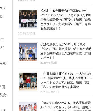
合い
松村北斗＆今田美桜が“禁断のバデ
ィ”に！去る7月23日に逝去された東野
配
圭吾の最高傑作が実写化！映画『白鳥
とコウモリ』完成披露で「納豆」を巡
る白黒議論！？
2026年8月2日
近年
伝説の刑事たちが50年ぶりに集結！
ど
『Gメン’75』舞台挨拶で語られた過酷
過ぎる撮影秘話と丹波哲郎伝説【詳細
レポート】
らぬ
2026年8月2日
「今日もぼけ日和ですね」―大竹しの
ぶ×三浦友和W主演、共演に櫻井翔！フ
ァーストビジュアル解禁。映画『ぼけ
間田
日和』矢部太郎原作を実写化
2026年7月28日
系女
「涙の先に救いがある」椎名零監督最
新作『いってらっしゃいの花』池袋シ
いる