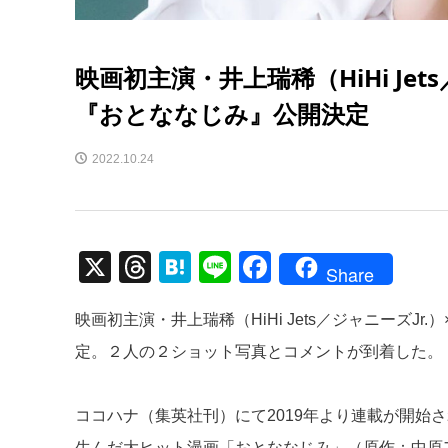
映画初主演・井上瑞稀（HiHi Je
『おとななじみ』公開決定
2022.10.24
X
T
H
Li
F
Share
hr
at
n
a
映画初主演・井上瑞稀（HiHi Jets／ジャニーズ
e
e
e
c
定。２人の２ショット写真とコメントが到着した。
a
n
e
d
a
b
ココハナ（集英社刊）にて2019年より連載が開始
s
o
生んだ大ヒット漫画「おとななじみ」（原作：中原