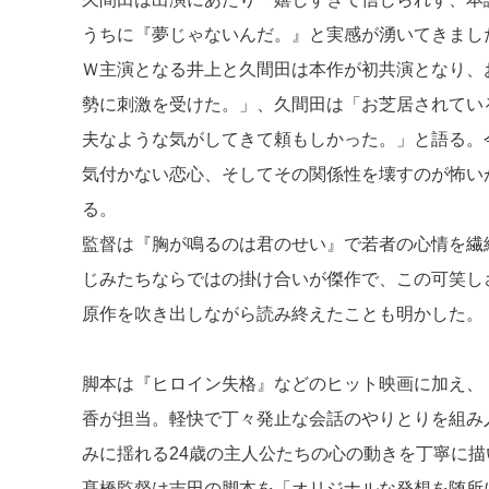
うちに『夢じゃないんだ。』と実感が湧いてきまし
Ｗ主演となる井上と久間田は本作が初共演となり、
勢に刺激を受けた。」、久間田は「お芝居されてい
夫なような気がしてきて頼もしかった。」と語る。
気付かない恋心、そしてその関係性を壊すのが怖い
る。
監督は『胸が鳴るのは君のせい』で若者の心情を繊
じみたちならではの掛け合いが傑作で、この可笑し
原作を吹き出しながら読み終えたことも明かした。
脚本は『ヒロイン失格』などのヒット映画に加え、
香が担当。軽快で丁々発止な会話のやりとりを組み
みに揺れる24歳の主人公たちの心の動きを丁寧に描
髙橋監督は吉田の脚本を「オリジナルな発想を随所