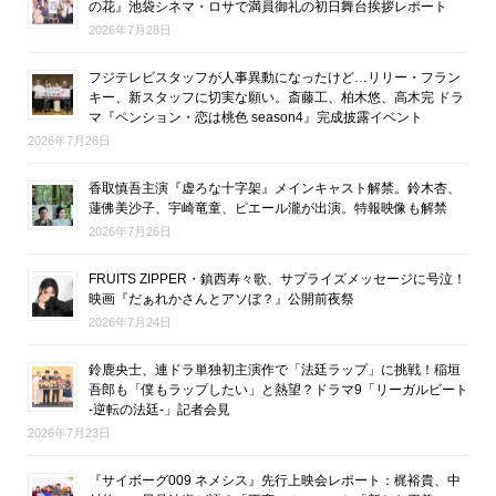
の花』池袋シネマ・ロサで満員御礼の初日舞台挨拶レポート
2026年7月28日
フジテレビスタッフが人事異動になったけど…リリー・フラン
キー、新スタッフに切実な願い。斎藤工、柏木悠、高木完 ドラ
マ『ペンション・恋は桃色 season4』完成披露イベント
2026年7月26日
香取慎吾主演『虚ろな十字架』メインキャスト解禁。鈴木杏、
蓮佛美沙子、宇崎竜童、ピエール瀧が出演。特報映像も解禁
2026年7月26日
FRUITS ZIPPER・鎮西寿々歌、サプライズメッセージに号泣！
映画『だぁれかさんとアソぼ？』公開前夜祭
2026年7月24日
鈴鹿央士、連ドラ単独初主演作で「法廷ラップ」に挑戦！稲垣
吾郎も「僕もラップしたい」と熱望？ドラマ9「リーガルビート
-逆転の法廷-」記者会見
2026年7月23日
『サイボーグ009 ネメシス』先行上映会レポート：梶裕貴、中