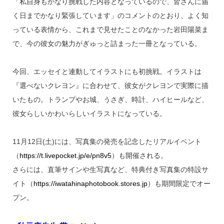
「私自身もかなり挑戦した内容となっているので、皆さんに届
く日までかなり緊張しています」のコメントのとおり、よく知
っている表情から、これまで見せたことのなかった岩田陽菜ま
で、今の彼女の魅力がぎゅっと詰まった一冊となっている。
今回、エッセイと連動してイラストにも初挑戦。イラストは
『選べないクレヨン』に合わせて、彼女がクレヨンで実際に描
いたもの。トランプやお城、うさぎ、時計、ハイヒールなど、
彼女らしいかわいらしいイラストになっている。
11月12日(土)には、写真集の発売を記念したリアルイベント
（
https://t.livepocket.jp/e/pn8v5
）も開催される。
さらには、直筆サインや生写真など、特典付き写真集の特設サ
イト（
https://iwatahinaphotobook.stores.jp
）も期間限定でオー
プン。