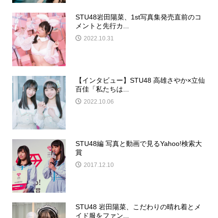
STU48岩田陽菜、1st写真集発売直前のコ
メントと先行カ...
2022.10.31
【インタビュー】STU48 高雄さやか×立仙
百佳「私たちは...
2022.10.06
STU48編 写真と動画で見るYahoo!検索大
賞
2017.12.10
STU48 岩田陽菜、こだわりの晴れ着とメ
イド服をファン...