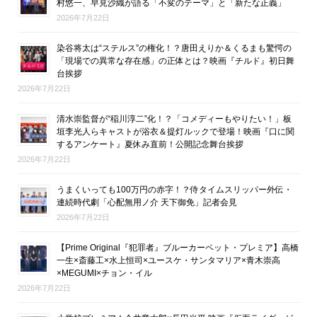
村悠一、早見沙織が語る「不変のテーマ」と「新たな正義」
2026年7月22日
染谷将太は“ステルス”の権化！？唐田えりか＆くるまも驚愕の
「現場での異常な存在感」の正体とは？映画『チルド』初日舞
台挨拶
2026年7月22日
清水崇監督が“稲川淳二”化！？「コメディーもやりたい！」板
垣李光人らキャストが浴衣＆提灯ルックで登場！映画『口に関
するアンケート』夏休み直前！公開記念舞台挨拶
2026年7月22日
うまくいっても100万円の赤字！？侍タイムスリッパー外伝・
連続時代劇「心配無用ノ介 天下御免」記者会見
2026年7月22日
【Prime Original『犯罪者』ブルーカーペット・プレミア】高橋
一生×斎藤工×水上恒司×ユースケ・サンタマリア×青木崇高
×MEGUMI×チョン・イル
2026年7月22日