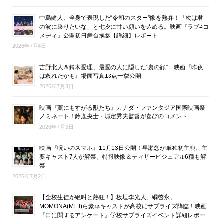
中島健人、全身で表現した“令和のスター”像を熱弁！「次は君
の波に乗りたいな」と七夕に甘い願いを込める。映画『ラブ≠コ
メディ』公開初日舞台挨拶【詳細】レポート
2026年7月4日
吉野北人＆鈴木愛理、最愛の人に隠した“裏の顔”…映画『昨夜
は殺れたかも』場面写真13点一挙公開
2026年7月3日
映画『藁にもすがる獣たち』カナダ・ファンタジア国際映画祭
ノミネート！鈴鹿央士・城定秀夫監督が喜びのコメント
2026年7月3日
映画『呪いのスマホ』11月13日公開！早瀬憩が単独初主演、主
要キャスト7人が解禁。特報映像＆ティザービジュアル6種も解
禁
2026年7月2日
【全校生徒が絶叫と熱狂！】板垣李光人、綱啓永、
MOMONA(ME:I)ら豪華キャストが高校にサプライズ降臨！映画
『口に関するアンケート』学校サプライズイベント詳細レポー