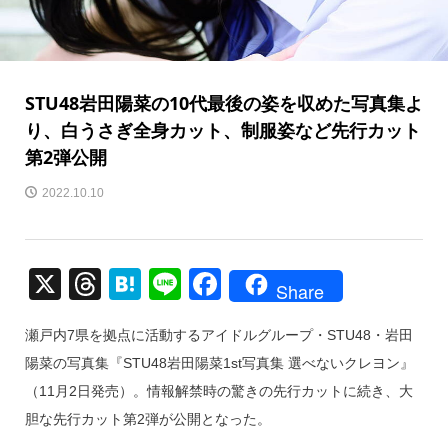
STU48岩田陽菜の10代最後の姿を収めた写真集よ
り、白うさぎ全身カット、制服姿など先行カット
第2弾公開
2022.10.10
X
T
H
Li
F
Share
hr
at
n
a
瀬戸内7県を拠点に活動するアイドルグループ・STU48・岩田
e
e
e
c
陽菜の写真集『STU48岩田陽菜1st写真集 選べないクレヨン』
a
n
e
（11月2日発売）。情報解禁時の驚きの先行カットに続き、大
d
a
b
胆な先行カット第2弾が公開となった。
s
o