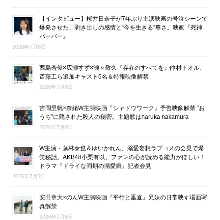
【インタビュー】桜井日奈子が7年ぶり主演映画の号泣シーンで
爆発させた、剥き出しの感情と“今を生きる”尊さ。映画『死神
バーバー』
2026年7月8日
西島秀俊×広瀬すず×瀬々敬久『存在のすべてを』仲村トオル、
斎藤工ら追加キャスト6名＆特報映像解禁
2026年7月8日
吉岡里帆×奈緒W主演映画『シャドウワーク』予告映像解禁 “お
うち”に隠された殺人の秘密。主題歌はharuka nakamura
2026年7月8日
W主演・藤林泰也＆ゆいかれん、溺愛妄想ラブコメの会見で爆
笑秘話。AKB48小栗有以、ファンの心が読める能力がほしい！
ドラマ『ドライな同期の溺愛癖』記者会見
2026年7月7日
安田章大×のんW主演映画『平行と垂直』兄妹の日常映す場面写
真解禁
2026年7月6日