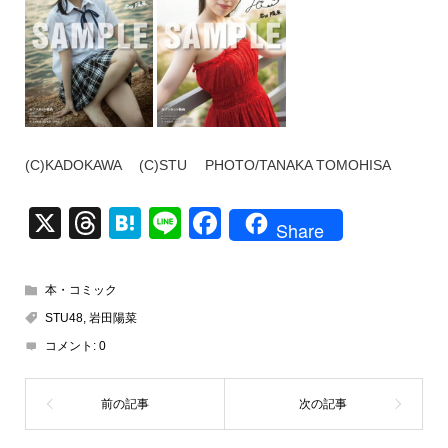
(C)KADOKAWA (C)STU PHOTO/TANAKA TOMOHISA
X
T
H
Li
F
Share
hr
at
n
a
e
e
e
c
本・コミック
a
n
e
STU48
,
岩田陽菜
d
a
b
コメント:
0
s
o
o
k