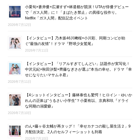
小栗旬×蒼井優×広瀬すず×林遣都が競演！UTAが俳優デビュー
で「ガス人間」に！「まばたき禁止」の異様な役作り。
Netflix「ガス人間」配信記念イベント
2026年7月12日
【インタビュー】乃木坂46川﨑桜×小川彩、同期コンビが紡
ぐ“最強の友情”！ドラマ『野球少女鷲尾』
2026年7月11日
【インタビュー】「リアルすぎてしんどい」話題作が実写化！
中沢元紀×秋田汐梨×齊藤なぎさが選ぶ“本当の幸せ。ドラマ『幸
せになりたいマサムネ君』
2026年7月11日
【4ショットインタビュー】藤林泰也も驚愕！ヒロイン・ゆいか
れんの正体は“うるさい小学生”？小栗有以、京典和玖『ドライ
な同期の溺愛癖』
2026年7月10日
のん×藤ヶ谷太輔が再タッグ！「幸せカナコの殺し屋生活２」9
月配信決定、2人のセルフィーショットも到着
2026年7月10日