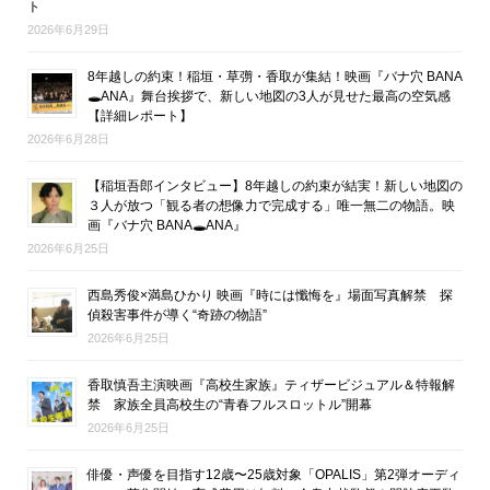
ト
2026年6月29日
8年越しの約束！稲垣・草彅・香取が集結！映画『バナ穴 BANA
🕳ANA』舞台挨拶で、新しい地図の3人が見せた最高の空気感
【詳細レポート】
2026年6月28日
【稲垣吾郎インタビュー】8年越しの約束が結実！新しい地図の
３人が放つ「観る者の想像力で完成する」唯一無二の物語。映
画『バナ穴 BANA🕳ANA』
2026年6月25日
西島秀俊×満島ひかり 映画『時には懺悔を』場面写真解禁 探
偵殺害事件が導く“奇跡の物語”
2026年6月25日
香取慎吾主演映画『高校生家族』ティザービジュアル＆特報解
禁 家族全員高校生の“青春フルスロットル”開幕
2026年6月25日
俳優・声優を目指す12歳〜25歳対象「OPALIS」第2弾オーディ