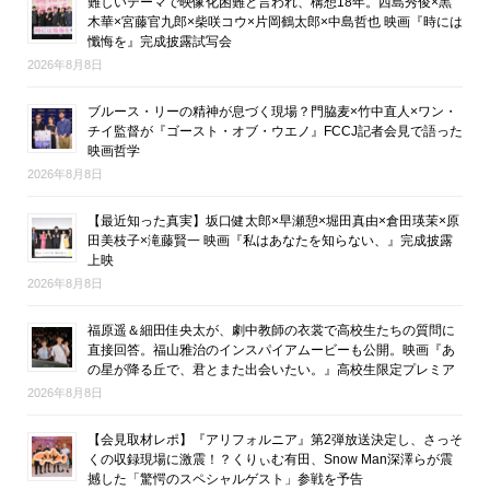
難しいテーマで映像化困難と言われ、構想18年。西島秀俊×黒
木華×宮藤官九郎×柴咲コウ×片岡鶴太郎×中島哲也 映画『時には
懺悔を』完成披露試写会
2026年8月8日
ブルース・リーの精神が息づく現場？門脇麦×竹中直人×ワン・
チイ監督が『ゴースト・オブ・ウエノ』FCCJ記者会見で語った
映画哲学
2026年8月8日
【最近知った真実】坂口健太郎×早瀬憩×堀田真由×倉田瑛茉×原
田美枝子×滝藤賢一 映画『私はあなたを知らない、』完成披露
上映
2026年8月8日
福原遥＆細田佳央太が、劇中教師の衣裳で高校生たちの質問に
直接回答。福山雅治のインスパイアムービーも公開。映画『あ
の星が降る丘で、君とまた出会いたい。』高校生限定プレミア
2026年8月8日
【会見取材レポ】『アリフォルニア』第2弾放送決定し、さっそ
くの収録現場に激震！？くりぃむ有田、Snow Man深澤らが震
撼した「驚愕のスペシャルゲスト」参戦を予告