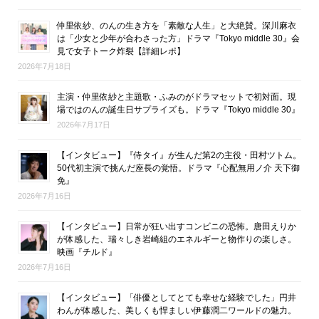
仲里依紗、のんの生き方を「素敵な人生」と大絶賛。深川麻衣
は「少女と少年が合わさった方」ドラマ『Tokyo middle 30』会
見で女子トーク炸裂【詳細レポ】
2026年7月18日
主演・仲里依紗と主題歌・ふみのがドラマセットで初対面。現
場ではのんの誕生日サプライズも。ドラマ『Tokyo middle 30』
2026年7月17日
【インタビュー】『侍タイ』が生んだ第2の主役・田村ツトム。
50代初主演で挑んだ座長の覚悟。ドラマ『心配無用ノ介 天下御
免』
2026年7月16日
【インタビュー】日常が狂い出すコンビニの恐怖。唐田えりか
が体感した、瑞々しき岩崎組のエネルギーと物作りの楽しさ。
映画『チルド』
2026年7月16日
【インタビュー】「俳優としてとても幸せな経験でした」円井
わんが体感した、美しくも悍ましい伊藤潤二ワールドの魅力。