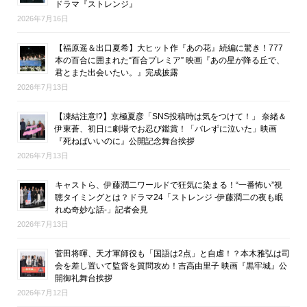
ドラマ『ストレンジ』
2026年7月16日
【福原遥＆出口夏希】大ヒット作『あの花』続編に驚き！777
本の百合に囲まれた“百合プレミア” 映画『あの星が降る丘で、
君とまた出会いたい。』完成披露
2026年7月13日
【凍結注意!?】京極夏彦「SNS投稿時は気をつけて！」 奈緒＆
伊東蒼、初日に劇場でお忍び鑑賞！「バレずに泣いた」映画
『死ねばいいのに』公開記念舞台挨拶
2026年7月13日
キャストら、伊藤潤二ワールドで狂気に染まる！“一番怖い”視
聴タイミングとは？ドラマ24「ストレンジ -伊藤潤二の夜も眠
れぬ奇妙な話-」記者会見
2026年7月13日
菅田将暉、天才軍師役も「国語は2点」と自虐！？本木雅弘は司
会を差し置いて監督を質問攻め！吉高由里子 映画『黒牢城』公
開御礼舞台挨拶
2026年7月12日