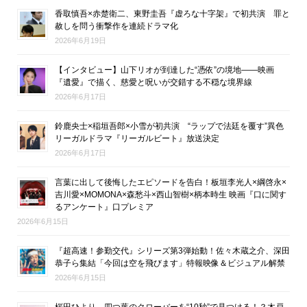
香取慎吾×赤楚衛二、東野圭吾『虚ろな十字架』で初共演 罪と
赦しを問う衝撃作を連続ドラマ化
2026年6月19日
【インタビュー】山下リオが到達した“憑依”の境地――映画
『遺愛』で描く、慈愛と呪いが交錯する不穏な境界線
2026年6月17日
鈴鹿央士×稲垣吾郎×小雪が初共演 “ラップで法廷を覆す”異色
リーガルドラマ『リーガルビート』放送決定
2026年6月17日
言葉に出して後悔したエピソードを告白！板垣李光人×綱啓永×
吉川愛×MOMONA×森愁斗×西山智樹×柄本時生 映画『口に関す
るアンケート』口プレミア
2026年6月15日
『超高速！参勤交代』シリーズ第3弾始動！佐々木蔵之介、深田
恭子ら集結「今回は空を飛びます」特報映像＆ビジュアル解禁
2026年6月15日
桜田ひより、四つ葉のクローバーを“10秒”で見つける！？木戸