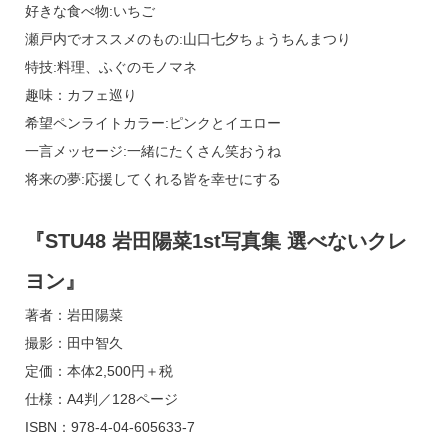
好きな食べ物:いちご
瀬戸内でオススメのもの:山口七夕ちょうちんまつり
特技:料理、ふぐのモノマネ
趣味：カフェ巡り
希望ペンライトカラー:ピンクとイエロー
一言メッセージ:一緒にたくさん笑おうね
将来の夢:応援してくれる皆を幸せにする
『STU48 岩田陽菜1st写真集 選べないクレ
ヨン』
著者：岩田陽菜
撮影：田中智久
定価：本体2,500円＋税
仕様：A4判／128ページ
ISBN：978-4-04-605633-7