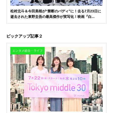
松村北斗＆今田美桜が“禁断のバディ”に！去る7月23日に
逝去された東野圭吾の最高傑作が実写化！映画『白...
ピックアップ記事２
エンタメ総合・ライフ