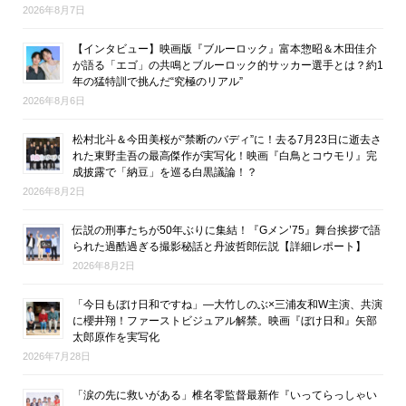
2026年8月7日
【インタビュー】映画版『ブルーロック』富本惣昭＆木田佳介
が語る「エゴ」の共鳴とブルーロック的サッカー選手とは？約1
年の猛特訓で挑んだ“究極のリアル”
2026年8月6日
松村北斗＆今田美桜が“禁断のバディ”に！去る7月23日に逝去さ
れた東野圭吾の最高傑作が実写化！映画『白鳥とコウモリ』完
成披露で「納豆」を巡る白黒議論！？
2026年8月2日
伝説の刑事たちが50年ぶりに集結！『Gメン’75』舞台挨拶で語
られた過酷過ぎる撮影秘話と丹波哲郎伝説【詳細レポート】
2026年8月2日
「今日もぼけ日和ですね」―大竹しのぶ×三浦友和W主演、共演
に櫻井翔！ファーストビジュアル解禁。映画『ぼけ日和』矢部
太郎原作を実写化
2026年7月28日
「涙の先に救いがある」椎名零監督最新作『いってらっしゃい