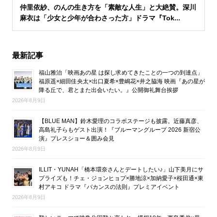
仲里依紗、のんの生き方を「素敵な人生」と大絶賛。深川
麻衣は「少女と少年が合わさった方」ドラマ『Tok...
最新記事
福山雅治「映画あの星 は探し求めてきたことの一つの到達点」
福原遥×細田佳央太×出口夏希×豊嶋花×井之脇海 映画『あの星が
降る丘で、君とまた出会いたい。』公開御礼舞台挨拶
2026年8月9日
【BLUE MAN】鈴木愛理のコラボステージも披露。近藤真彦、
高島礼子らもゲスト出演！『ブルーマングループ 2026 新宿公
演』プレスショー＆囲み会見
2026年8月9日
ILLIT・YUNAH「橋本環奈さんとデートしたい♪」山下美月にサ
プライズも！チェ・ジョンヒョプ×勝地涼×加納愛子×桜田通×東
村アキコ ドラマ『バカンスの法則』プレミアイベント
2026年8月9日