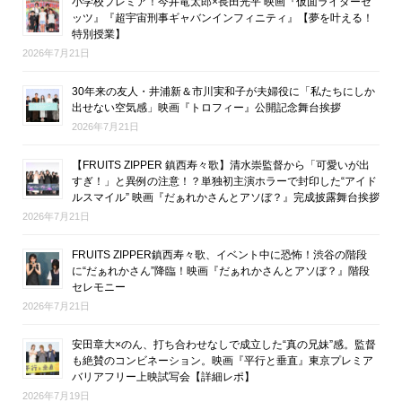
小学校プレミア！今井竜太郎×長田光平 映画『仮面ライダーゼ
ッツ』『超宇宙刑事ギャバンインフィニティ』【夢を叶える！
特別授業】
2026年7月21日
30年来の友人・井浦新＆市川実和子が夫婦役に「私たちにしか
出せない空気感」映画『トロフィー』公開記念舞台挨拶
2026年7月21日
【FRUITS ZIPPER 鎮西寿々歌】清水崇監督から「可愛いが出
すぎ！」と異例の注意！？単独初主演ホラーで封印した“アイド
ルスマイル” 映画『だぁれかさんとアソぼ？』完成披露舞台挨拶
2026年7月21日
FRUITS ZIPPER鎮西寿々歌、イベント中に恐怖！渋谷の階段
に“だぁれかさん”降臨！映画『だぁれかさんとアソぼ？』階段
セレモニー
2026年7月21日
安田章大×のん、打ち合わせなしで成立した“真の兄妹”感。監督
も絶賛のコンビネーション。映画『平行と垂直』東京プレミア
バリアフリー上映試写会【詳細レポ】
2026年7月19日