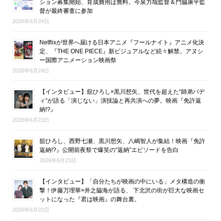
ション募集開始、育成費用は無料。今泉力哉監督＆門脇康平監
督が最終審査に参加
2026年6月24日
Netflixが世界へ届ける日本アニメ『フールナイト』アニメ化決
定、『THE ONE PIECE』新ビジュアルなど続々解禁。アヌシ
ー国際アニメーション映画祭
2026年6月24日
【インタビュー】舘ひろし×黒川想矢、世代を超えた“師弟バデ
ィ”が語る「演じない」演技論と再共演への夢。映画『免許返
納!?』
2026年6月23日
舘ひろし、西野七瀬、黒川想矢、八嶋智人が集結！映画『免許
返納!?』公開前夜祭で爆笑の“返納”エピソードを告白
2026年6月23日
【インタビュー】「自分たちが映画の中にいる」メタ構造の衝
撃！伊藤万理華×井之脇海が語る、 下北沢の街が巨大な映画セ
ットになった『君は映画』の舞台裏。
2026年6月22日