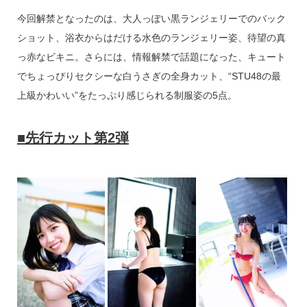
o
今回解禁となったのは、大人っぽい黒ランジェリーでのバック
k
ショット、浴衣からはだける水色のランジェリー姿、待望の真
っ赤なビキニ。さらには、情報解禁で話題になった、キュート
でちょっぴりセクシーな白うさぎの全身カット、“STU48の最
上級かわいい”をたっぷり感じられる制服姿の5点。
■先行カット第2弾