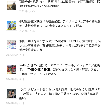
西島秀俊×満島ひかり 映画『時には懺悔を』場面写真解禁 探
偵殺害事件が導く“奇跡の物語”
2026年6月25日
香取慎吾主演映画『高校生家族』ティザービジュアル＆特報解
禁 家族全員高校生の“青春フルスロットル”開幕
2026年6月25日
俳優・声優を目指す12歳〜25歳対象「OPALIS」第2弾オーディ
ション募集開始、育成費用は無料。今泉力哉監督＆門脇康平監
督が最終審査に参加
2026年6月24日
Netflixが世界へ届ける日本アニメ『フールナイト』アニメ化決
定、『THE ONE PIECE』新ビジュアルなど続々解禁。アヌシ
ー国際アニメーション映画祭
2026年6月24日
【インタビュー】舘ひろし×黒川想矢、世代を超えた“師弟バデ
ィ”が語る「演じない」演技論と再共演への夢。映画『免許返
納!?』
2026年6月23日