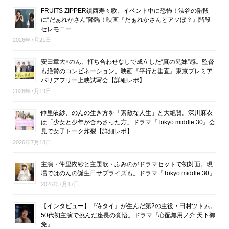
FRUITS ZIPPER鎮西寿々歌、イベント中に恐怖！渋谷の階段
に“だぁれかさん”降臨！映画『だぁれかさんとアソぼ？』階段
セレモニー
2026年7月21日
安田章大×のん、打ち合わせなしで成立した“真の兄妹”感。監督
も絶賛のコンビネーション。映画『平行と垂直』東京プレミア
バリアフリー上映試写会【詳細レポ】
2026年7月19日
仲里依紗、のんの生き方を「素敵な人生」と大絶賛。深川麻衣
は「少女と少年が合わさった方」ドラマ『Tokyo middle 30』会
見で女子トーク炸裂【詳細レポ】
2026年7月18日
主演・仲里依紗と主題歌・ふみのがドラマセットで初対面。現
場ではのんの誕生日サプライズも。ドラマ『Tokyo middle 30』
2026年7月17日
【インタビュー】『侍タイ』が生んだ第2の主役・田村ツトム。
50代初主演で挑んだ座長の覚悟。ドラマ『心配無用ノ介 天下御
免』