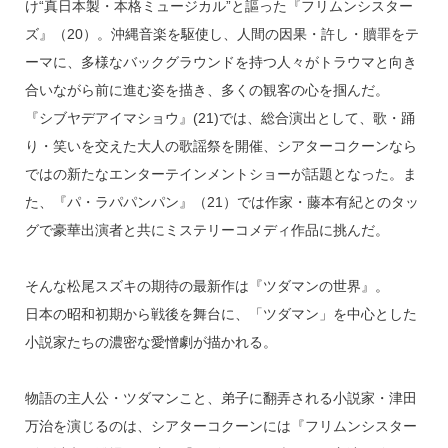
k
け“真日本製・本格ミュージカル”と謳った『フリムンシスター
ズ』（20）。沖縄音楽を駆使し、人間の因果・許し・贖罪をテ
ーマに、多様なバックグラウンドを持つ人々がトラウマと向き
合いながら前に進む姿を描き、多くの観客の心を掴んだ。
『シブヤデアイマショウ』(21)では、総合演出として、歌・踊
り・笑いを交えた大人の歌謡祭を開催、シアターコクーンなら
ではの新たなエンターテインメントショーが話題となった。ま
た、『パ・ラパパンパン』（21）では作家・藤本有紀とのタッ
グで豪華出演者と共にミステリーコメディ作品に挑んだ。
そんな松尾スズキの期待の最新作は『ツダマンの世界』。
日本の昭和初期から戦後を舞台に、「ツダマン」を中心とした
小説家たちの濃密な愛憎劇が描かれる。
物語の主人公・ツダマンこと、弟子に翻弄される小説家・津田
万治を演じるのは、シアターコクーンには『フリムンシスター