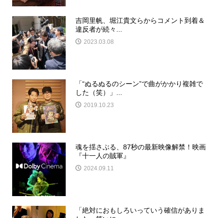
吉岡里帆、堀江貴文らからコメント到着＆
違反者が続々...
2023.03.08
「“ぬるぬるのシーン”で曲がかかり複雑で
した（笑）」...
2019.10.23
魂を揺さぶる、87秒の最新映像解禁！映画
『十一人の賊軍』
2024.09.11
「絶対におもしろいっていう確信がありま