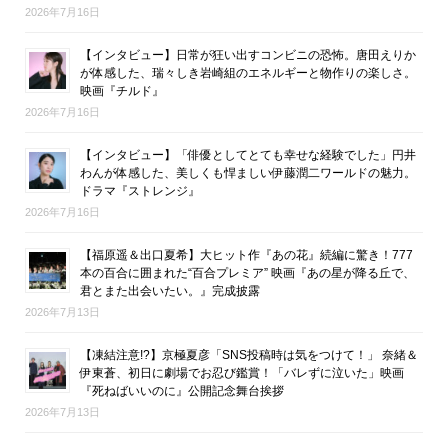
2026年7月16日
【インタビュー】日常が狂い出すコンビニの恐怖。唐田えりか
が体感した、瑞々しき岩崎組のエネルギーと物作りの楽しさ。
映画『チルド』
2026年7月16日
【インタビュー】「俳優としてとても幸せな経験でした」円井
わんが体感した、美しくも悍ましい伊藤潤二ワールドの魅力。
ドラマ『ストレンジ』
2026年7月16日
【福原遥＆出口夏希】大ヒット作『あの花』続編に驚き！777
本の百合に囲まれた“百合プレミア” 映画『あの星が降る丘で、
君とまた出会いたい。』完成披露
2026年7月13日
【凍結注意!?】京極夏彦「SNS投稿時は気をつけて！」 奈緒＆
伊東蒼、初日に劇場でお忍び鑑賞！「バレずに泣いた」映画
『死ねばいいのに』公開記念舞台挨拶
2026年7月13日