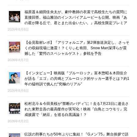
福原遥＆細田佳央太が、劇中教師の衣裳で高校生たちの質問に
直接回答。福山雅治のインスパイアムービーも公開。映画『あ
の星が降る丘で、君とまた出会いたい。』高校生限定プレミア
2026年8月8日
【会見取材レポ】『アリフォルニア』第2弾放送決定し、さっそ
くの収録現場に激震！？くりぃむ有田、Snow Man深澤らが震
撼した「驚愕のスペシャルゲスト」参戦を予告
2026年8月7日
【インタビュー】映画版『ブルーロック』富本惣昭＆木田佳介
が語る「エゴ」の共鳴とブルーロック的サッカー選手とは？約1
年の猛特訓で挑んだ“究極のリアル”
2026年8月6日
松村北斗＆今田美桜が“禁断のバディ”に！去る7月23日に逝去さ
れた東野圭吾の最高傑作が実写化！映画『白鳥とコウモリ』完
成披露で「納豆」を巡る白黒議論！？
2026年8月2日
伝説の刑事たちが50年ぶりに集結！『Gメン’75』舞台挨拶で語