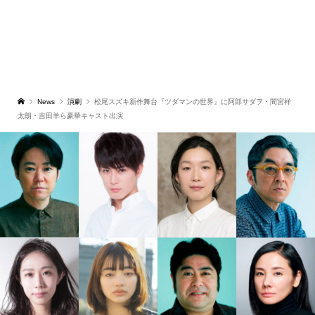
News
演劇
松尾スズキ新作舞台『ツダマンの世界』に阿部サダヲ・間宮祥
太朗・吉田羊ら豪華キャスト出演