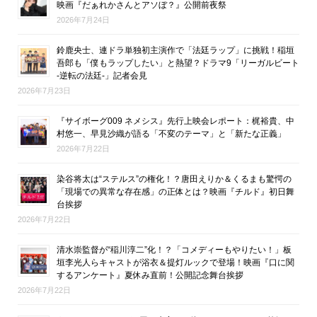
映画『だぁれかさんとアソぼ？』公開前夜祭
2026年7月24日
鈴鹿央士、連ドラ単独初主演作で「法廷ラップ」に挑戦！稲垣
吾郎も「僕もラップしたい」と熱望？ドラマ9「リーガルビート
-逆転の法廷-」記者会見
2026年7月23日
『サイボーグ009 ネメシス』先行上映会レポート：梶裕貴、中
村悠一、早見沙織が語る「不変のテーマ」と「新たな正義」
2026年7月22日
染谷将太は“ステルス”の権化！？唐田えりか＆くるまも驚愕の
「現場での異常な存在感」の正体とは？映画『チルド』初日舞
台挨拶
2026年7月22日
清水崇監督が“稲川淳二”化！？「コメディーもやりたい！」板
垣李光人らキャストが浴衣＆提灯ルックで登場！映画『口に関
するアンケート』夏休み直前！公開記念舞台挨拶
2026年7月22日