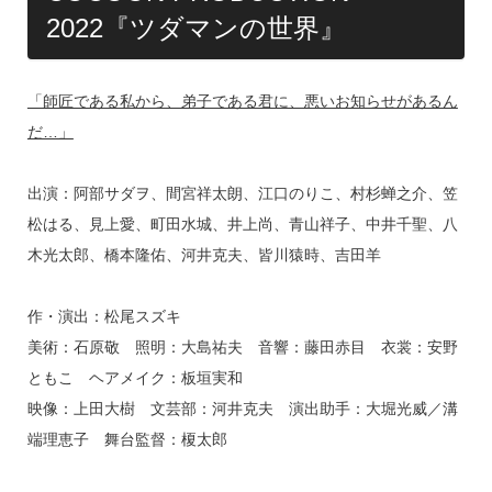
2022『ツダマンの世界』
「師匠である私から、弟子である君に、悪いお知らせがあるん
だ…」
出演：阿部サダヲ、間宮祥太朗、江口のりこ、村杉蝉之介、笠
松はる、見上愛、町田水城、井上尚、青山祥子、中井千聖、八
木光太郎、橋本隆佑、河井克夫、皆川猿時、吉田羊
作・演出：松尾スズキ
美術：石原敬 照明：大島祐夫 音響：藤田赤目 衣裳：安野
ともこ ヘアメイク：板垣実和
映像：上田大樹 文芸部：河井克夫 演出助手：大堀光威／溝
端理恵子 舞台監督：榎太郎