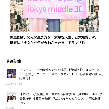
仲里依紗、のんの生き方を「素敵な人生」と大絶賛。深川
麻衣は「少女と少年が合わさった方」ドラマ『Tok...
最新記事
ブルース・リーの精神が息づく現場？門脇麦×竹中直人×ワン・
チイ監督が『ゴースト・オブ・ウエノ』FCCJ記者会見で語った
映画哲学
2026年8月8日
【最近知った真実】坂口健太郎×早瀬憩×堀田真由×倉田瑛茉×原
田美枝子×滝藤賢一 映画『私はあなたを知らない、』完成披露
上映
2026年8月8日