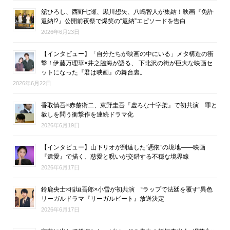
舘ひろし、西野七瀬、黒川想矢、八嶋智人が集結！映画『免許
返納!?』公開前夜祭で爆笑の“返納”エピソードを告白
2026年6月23日
【インタビュー】「自分たちが映画の中にいる」メタ構造の衝
撃！伊藤万理華×井之脇海が語る、 下北沢の街が巨大な映画セ
ットになった『君は映画』の舞台裏。
2026年6月22日
香取慎吾×赤楚衛二、東野圭吾『虚ろな十字架』で初共演 罪と
赦しを問う衝撃作を連続ドラマ化
2026年6月19日
【インタビュー】山下リオが到達した“憑依”の境地――映画
『遺愛』で描く、慈愛と呪いが交錯する不穏な境界線
2026年6月17日
鈴鹿央士×稲垣吾郎×小雪が初共演 “ラップで法廷を覆す”異色
リーガルドラマ『リーガルビート』放送決定
2026年6月17日