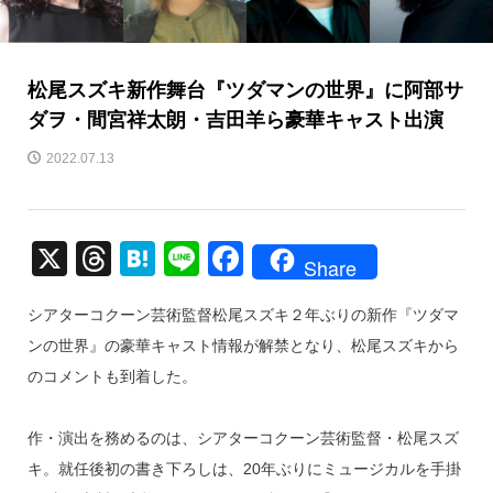
松尾スズキ新作舞台『ツダマンの世界』に阿部サ
ダヲ・間宮祥太朗・吉田羊ら豪華キャスト出演
2022.07.13
X
T
H
Li
F
Share
hr
at
n
a
シアターコクーン芸術監督松尾スズキ２年ぶりの新作『ツダマ
e
e
e
c
ンの世界』の豪華キャスト情報が解禁となり、松尾スズキから
a
n
e
のコメントも到着した。
d
a
b
s
o
作・演出を務めるのは、シアターコクーン芸術監督・松尾スズ
o
キ。就任後初の書き下ろしは、20年ぶりにミュージカルを手掛