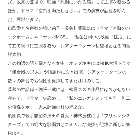
ズ』以来の登場で、映画『死刑にいたる病』にて主演を務める
ほか、ドラマ『空白を満たしなさい』での演技が話題を呼ん
だ、阿部サダヲ。
自己愛と名声欲の強い弟子・長谷川葉蔵にはドラマ『奇跡のバ
ックホーム』や『ナンバMG5』、現在公開中の映画『破戒』に
て立て続けに主演を務め、シアターコクーン初登場となる間宮
祥太朗。
この物語の語り部となる女中・オシダホキにはNHK大河ドラマ
『鎌倉殿の13人』や話題作に次々出演、シアターコクーンの
数々の舞台でも個性を発揮してきた江口のりこ。
葉蔵の世話係・強張一蔵には、松尾スズキ作品には欠かせない
存在で、ドラマ「失恋めし」「私のエレガンス」でも唯一無二
の個性を示す、大人計画の村杉蝉之介。
劇団員で歌手志望の津田の愛人・神林房枝には『フリムンシス
ターズ』での絶大な歌唱力とコミカルな演技が記憶に新しい笠
松はる。