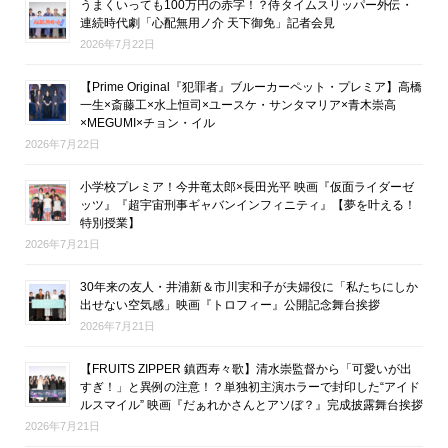
うまくいっても100万円の赤字！？侍タイムスリッパー外伝・
連続時代劇「心配無用ノ介 天下御免」記者会見
2026年7月22日
【Prime Original『犯罪者』ブルーカーペット・プレミア】高橋
一生×斎藤工×水上恒司×ユースケ・サンタマリア×青木崇高
×MEGUMI×チョン・イル
2026年7月22日
小学校プレミア！今井竜太郎×長田光平 映画『仮面ライダーゼ
ッツ』『超宇宙刑事ギャバンインフィニティ』【夢を叶える！
特別授業】
2026年7月21日
30年来の友人・井浦新＆市川実和子が夫婦役に「私たちにしか
出せない空気感」映画『トロフィー』公開記念舞台挨拶
2026年7月21日
【FRUITS ZIPPER 鎮西寿々歌】清水崇監督から「可愛いが出
すぎ！」と異例の注意！？単独初主演ホラーで封印した“アイド
ルスマイル” 映画『だぁれかさんとアソぼ？』完成披露舞台挨拶
2026年7月21日