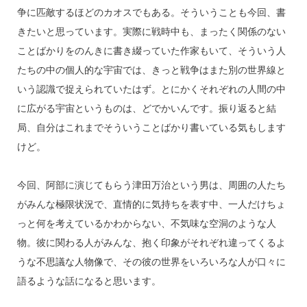
争に匹敵するほどのカオスでもある。そういうことも今回、書
きたいと思っています。実際に戦時中も、まったく関係のない
ことばかりをのんきに書き綴っていた作家もいて、そういう人
たちの中の個人的な宇宙では、きっと戦争はまた別の世界線と
いう認識で捉えられていたはず。とにかくそれぞれの人間の中
に広がる宇宙というものは、どでかいんです。振り返ると結
局、自分はこれまでそういうことばかり書いている気もします
けど。
今回、阿部に演じてもらう津田万治という男は、周囲の人たち
がみんな極限状況で、直情的に気持ちを表す中、一人だけちょ
っと何を考えているかわからない、不気味な空洞のような人
物。彼に関わる人がみんな、抱く印象がそれぞれ違ってくるよ
うな不思議な人物像で、その彼の世界をいろいろな人が口々に
語るような話になると思います。