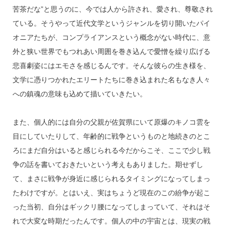
苦茶だな”と思うのに、今では人から許され、愛され、尊敬され
ている。そうやって近代文学というジャンルを切り開いたパイ
オニアたちが、コンプライアンスという概念がない時代に、意
外と狭い世界でもつれあい周囲を巻き込んで愛憎を繰り広げる
悲喜劇姿にはエモさを感じるんです。そんな彼らの生き様を、
文学に憑りつかれたエリートたちに巻き込まれた名もなき人々
への鎮魂の意味も込めて描いていきたい。
また、個人的には自分の父親が佐賀県にいて原爆のキノコ雲を
目にしていたりして、年齢的に戦争というものと地続きのとこ
ろにまだ自分はいると感じられる今だからこそ、ここで少し戦
争の話を書いておきたいという考えもありました。期せずし
て、まさに戦争が身近に感じられるタイミングになってしまっ
たわけですが。とはいえ、実はちょうど現在のこの紛争が起こ
った当初、自分はギックリ腰になってしまっていて、それはそ
れで大変な時期だったんです。個人の中の宇宙とは、現実の戦