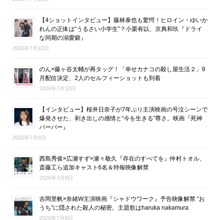
【4ショットインタビュー】藤林泰也も驚愕！ヒロイン・ゆいか
れんの正体は“うるさい小学生”？小栗有以、京典和玖『ドライ
な同期の溺愛癖』
2026年7月10日
のん×藤ヶ谷太輔が再タッグ！「幸せカナコの殺し屋生活２」9
月配信決定、2人のセルフィーショットも到着
2026年7月10日
【インタビュー】桜井日奈子が7年ぶり主演映画の号泣シーンで
爆発させた、剥き出しの感情と“今を生きる”尊さ。映画『死神
バーバー』
2026年7月8日
西島秀俊×広瀬すず×瀬々敬久『存在のすべてを』仲村トオル、
斎藤工ら追加キャスト6名＆特報映像解禁
2026年7月8日
吉岡里帆×奈緒W主演映画『シャドウワーク』予告映像解禁 “お
うち”に隠された殺人の秘密。主題歌はharuka nakamura
2026年7月8日