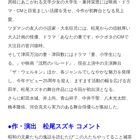
房枝にあこがれる文学少女の大学生・兼持栄恵には映画・ドラ
マ・CMと目覚ましい活躍を見せ、今作が初舞台となる見上
愛。
ツダマンの友人の小説家・大名狂児には、松尾からの信頼厚い
大人計画の怪優、ドラマ「あなたの番です」やクボタのCMで
大注目の皆川猿時。
そして津田万治の妻・津田数にはドラマ『妻、小学生にな
る。』や映画『沈黙のパレード』、現在上演中の主演舞台
『ザ・ウェルキン』ほか、各ジャンルでしなやかな魅力を発揮
し、今年デビュー25周年を迎え、ますます活動の幅を広げる吉
田羊。松尾スズキの舞台作品には今回が初出演となる。
さらに町田水城、井上尚、青山祥子、中井千聖、八木光太郎、
橋本隆佑、河合克夫ら実力のある舞台俳優らが集結した。
●作・演出 松尾スズキ コメント
昭和の文豪たちの逸話を読むたび“この人たちやってること滅茶