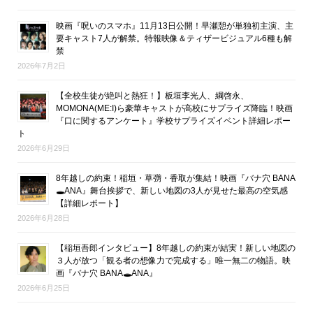
映画『呪いのスマホ』11月13日公開！早瀬憩が単独初主演、主
要キャスト7人が解禁。特報映像＆ティザービジュアル6種も解
禁
2026年7月2日
【全校生徒が絶叫と熱狂！】板垣李光人、綱啓永、
MOMONA(ME:I)ら豪華キャストが高校にサプライズ降臨！映画
『口に関するアンケート』学校サプライズイベント詳細レポー
ト
2026年6月29日
8年越しの約束！稲垣・草彅・香取が集結！映画『バナ穴 BANA
🕳ANA』舞台挨拶で、新しい地図の3人が見せた最高の空気感
【詳細レポート】
2026年6月28日
【稲垣吾郎インタビュー】8年越しの約束が結実！新しい地図の
３人が放つ「観る者の想像力で完成する」唯一無二の物語。映
画『バナ穴 BANA🕳ANA』
2026年6月25日