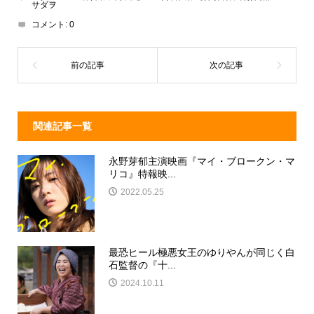
サダヲ
d
a
b
コメント:
0
s
o
o
k
関連記事一覧
永野芽郁主演映画『マイ・ブロークン・マ
リコ』特報映...
2022.05.25
最恐ヒール極悪女王のゆりやんが同じく白
石監督の『十...
2024.10.11