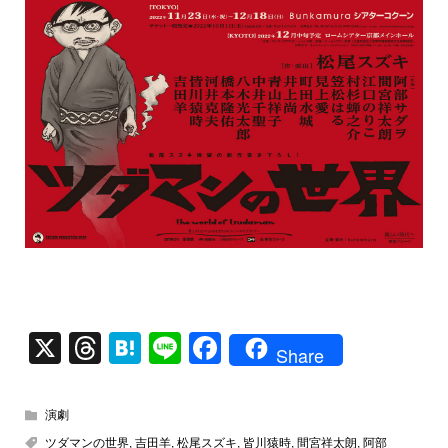
X
T
H
Li
F
Share
hr
at
n
a
e
e
e
c
演劇
a
n
e
ツダマンの世界
,
吉田羊
,
松尾スズキ
,
皆川猿時
,
間宮祥太朗
,
阿部