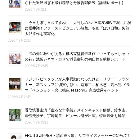
られた過酷過ぎる撮影秘話と丹波哲郎伝説【詳細レポート】
2026年8月2日
「今日もぼけ日和ですね」―大竹しのぶ×三浦友和W主演、共演
に櫻井翔！ファーストビジュアル解禁。映画『ぼけ日和』矢部
太郎原作を実写化
2026年7月28日
「涙の先に救いがある」椎名零監督最新作『いってらっしゃい
の花』池袋シネマ・ロサで満員御礼の初日舞台挨拶レポート
2026年7月28日
フジテレビスタッフが人事異動になったけど…リリー・フラン
キー、新スタッフに切実な願い。斎藤工、柏木悠、高木完 ドラ
マ『ペンション・恋は桃色 season4』完成披露イベント
2026年7月26日
香取慎吾主演『虚ろな十字架』メインキャスト解禁。鈴木杏、
蓮佛美沙子、宇崎竜童、ピエール瀧が出演。特報映像も解禁
2026年7月26日
FRUITS ZIPPER・鎮西寿々歌、サプライズメッセージに号泣！