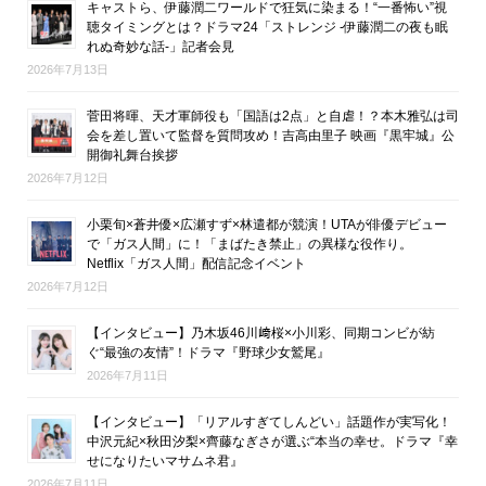
キャストら、伊藤潤二ワールドで狂気に染まる！“一番怖い”視
聴タイミングとは？ドラマ24「ストレンジ -伊藤潤二の夜も眠
れぬ奇妙な話-」記者会見
2026年7月13日
菅田将暉、天才軍師役も「国語は2点」と自虐！？本木雅弘は司
会を差し置いて監督を質問攻め！吉高由里子 映画『黒牢城』公
開御礼舞台挨拶
2026年7月12日
小栗旬×蒼井優×広瀬すず×林遣都が競演！UTAが俳優デビュー
で「ガス人間」に！「まばたき禁止」の異様な役作り。
Netflix「ガス人間」配信記念イベント
2026年7月12日
【インタビュー】乃木坂46川﨑桜×小川彩、同期コンビが紡
ぐ“最強の友情”！ドラマ『野球少女鷲尾』
2026年7月11日
【インタビュー】「リアルすぎてしんどい」話題作が実写化！
中沢元紀×秋田汐梨×齊藤なぎさが選ぶ“本当の幸せ。ドラマ『幸
せになりたいマサムネ君』
2026年7月11日