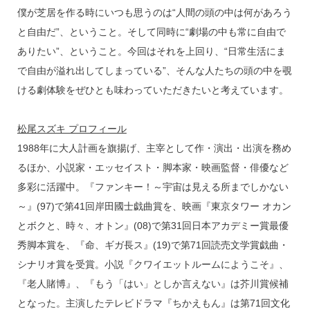
僕が芝居を作る時にいつも思うのは“人間の頭の中は何があろう
と自由だ”、ということ。そして同時に“劇場の中も常に自由で
ありたい”、ということ。今回はそれを上回り、“日常生活にま
で自由が溢れ出してしまっている”、そんな人たちの頭の中を覗
ける劇体験をぜひとも味わっていただきたいと考えています。
松尾スズキ プロフィール
1988年に大人計画を旗揚げ、主宰として作・演出・出演を務め
るほか、小説家・エッセイスト・脚本家・映画監督・俳優など
多彩に活躍中。『ファンキー！～宇宙は見える所までしかない
～』(97)で第41回岸田國士戯曲賞を、映画『東京タワー オカン
とボクと、時々、オトン』(08)で第31回日本アカデミー賞最優
秀脚本賞を、『命、ギガ長ス』(19)で第71回読売文学賞戯曲・
シナリオ賞を受賞。小説『クワイエットルームにようこそ』、
『老人賭博』、『もう「はい」としか言えない』は芥川賞候補
となった。主演したテレビドラマ『ちかえもん』は第71回文化