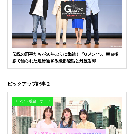
伝説の刑事たちが50年ぶりに集結！『Gメン’75』舞台挨
拶で語られた過酷過ぎる撮影秘話と丹波哲郎...
ピックアップ記事２
エンタメ総合・ライフ