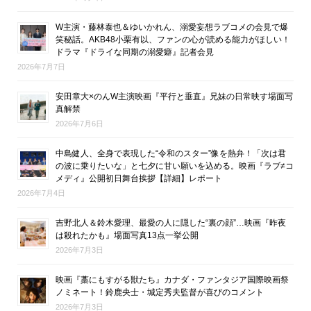
W主演・藤林泰也＆ゆいかれん、溺愛妄想ラブコメの会見で爆
笑秘話。AKB48小栗有以、ファンの心が読める能力がほしい！
ドラマ『ドライな同期の溺愛癖』記者会見
2026年7月7日
安田章大×のんW主演映画『平行と垂直』兄妹の日常映す場面写
真解禁
2026年7月6日
中島健人、全身で表現した“令和のスター”像を熱弁！「次は君
の波に乗りたいな」と七夕に甘い願いを込める。映画『ラブ≠コ
メディ』公開初日舞台挨拶【詳細】レポート
2026年7月4日
吉野北人＆鈴木愛理、最愛の人に隠した“裏の顔”…映画『昨夜
は殺れたかも』場面写真13点一挙公開
2026年7月3日
映画『藁にもすがる獣たち』カナダ・ファンタジア国際映画祭
ノミネート！鈴鹿央士・城定秀夫監督が喜びのコメント
2026年7月3日