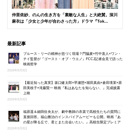
仲里依紗、のんの生き方を「素敵な人生」と大絶賛。深川
麻衣は「少女と少年が合わさった方」ドラマ『Tok...
最新記事
ブルース・リーの精神が息づく現場？門脇麦×竹中直人×ワン・
チイ監督が『ゴースト・オブ・ウエノ』FCCJ記者会見で語った
映画哲学
2026年8月8日
【最近知った真実】坂口健太郎×早瀬憩×堀田真由×倉田瑛茉×原
田美枝子×滝藤賢一 映画『私はあなたを知らない、』完成披露
上映
2026年8月8日
福原遥＆細田佳央太が、劇中教師の衣裳で高校生たちの質問に
直接回答。福山雅治のインスパイアムービーも公開。映画『あ
の星が降る丘で、君とまた出会いたい。』高校生限定プレミア
2026年8月8日