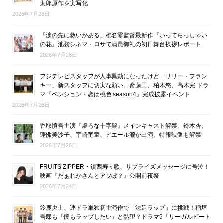
太郎原作を実写化
2026年7月28日
「涙の先に救いがある」椎名零監督最新作『いってらっしゃい
の花』池袋シネマ・ロサで満員御礼の初日舞台挨拶レポート
2026年7月28日
フジテレビスタッフが人事異動になったけど…リリー・フラン
キー、新スタッフに切実な願い。斎藤工、柏木悠、高木完 ドラ
マ『ペンション・恋は桃色 season4』完成披露イベント
2026年7月26日
香取慎吾主演『虚ろな十字架』メインキャスト解禁。鈴木杏、
蓮佛美沙子、宇崎竜童、ピエール瀧が出演。特報映像も解禁
2026年7月26日
FRUITS ZIPPER・鎮西寿々歌、サプライズメッセージに号泣！
映画『だぁれかさんとアソぼ？』公開前夜祭
2026年7月24日
鈴鹿央士、連ドラ単独初主演作で「法廷ラップ」に挑戦！稲垣
吾郎も「僕もラップしたい」と熱望？ドラマ9「リーガルビート