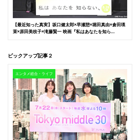
【最近知った真実】坂口健太郎×早瀬憩×堀田真由×倉田瑛
茉×原田美枝子×滝藤賢一 映画『私はあなたを知ら...
ピックアップ記事２
エンタメ総合・ライフ