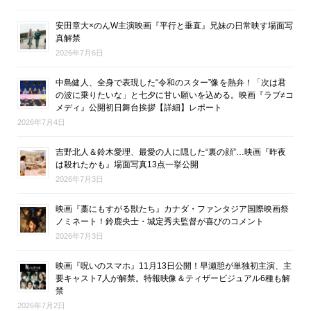
安田章大×のんW主演映画『平行と垂直』兄妹の日常映す場面写
真解禁
2026年7月6日
中島健人、全身で表現した“令和のスター”像を熱弁！「次は君
の波に乗りたいな」と七夕に甘い願いを込める。映画『ラブ≠コ
メディ』公開初日舞台挨拶【詳細】レポート
2026年7月4日
吉野北人＆鈴木愛理、最愛の人に隠した“裏の顔”…映画『昨夜
は殺れたかも』場面写真13点一挙公開
2026年7月3日
映画『藁にもすがる獣たち』カナダ・ファンタジア国際映画祭
ノミネート！鈴鹿央士・城定秀夫監督が喜びのコメント
2026年7月3日
映画『呪いのスマホ』11月13日公開！早瀬憩が単独初主演、主
要キャスト7人が解禁。特報映像＆ティザービジュアル6種も解
禁
2026年7月2日