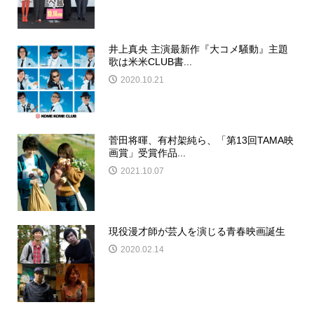
井上真央 主演最新作『大コメ騒動』主題
歌は米米CLUB書...
2020.10.21
菅田将暉、有村架純ら、「第13回TAMA映
画賞」受賞作品...
2021.10.07
現役漫才師が芸人を演じる青春映画誕生
2020.02.14