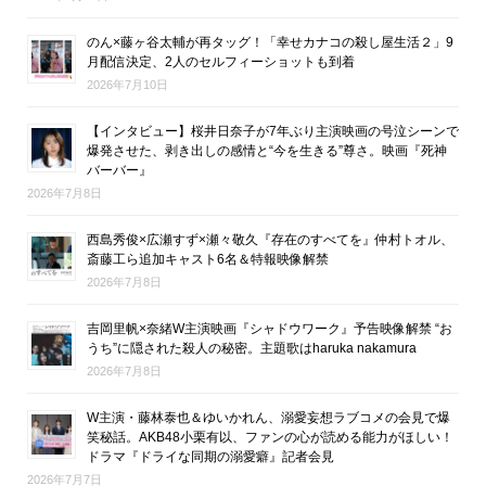
のん×藤ヶ谷太輔が再タッグ！「幸せカナコの殺し屋生活２」9
月配信決定、2人のセルフィーショットも到着
2026年7月10日
【インタビュー】桜井日奈子が7年ぶり主演映画の号泣シーンで
爆発させた、剥き出しの感情と“今を生きる”尊さ。映画『死神
バーバー』
2026年7月8日
西島秀俊×広瀬すず×瀬々敬久『存在のすべてを』仲村トオル、
斎藤工ら追加キャスト6名＆特報映像解禁
2026年7月8日
吉岡里帆×奈緒W主演映画『シャドウワーク』予告映像解禁 “お
うち”に隠された殺人の秘密。主題歌はharuka nakamura
2026年7月8日
W主演・藤林泰也＆ゆいかれん、溺愛妄想ラブコメの会見で爆
笑秘話。AKB48小栗有以、ファンの心が読める能力がほしい！
ドラマ『ドライな同期の溺愛癖』記者会見
2026年7月7日