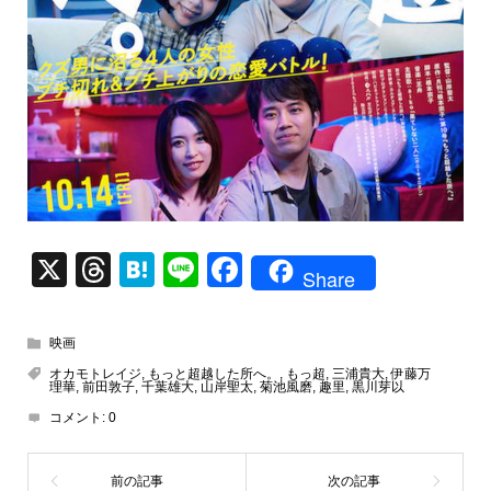
X
T
H
Li
F
Share
hr
at
n
a
e
e
e
c
映画
a
n
e
オカモトレイジ
,
もっと超越した所へ。
,
もっ超
,
三浦貴大
,
伊藤万
理華
,
前田敦子
,
千葉雄大
,
山岸聖太
,
菊池風磨
,
趣里
,
黒川芽以
d
a
b
コメント:
0
s
o
o