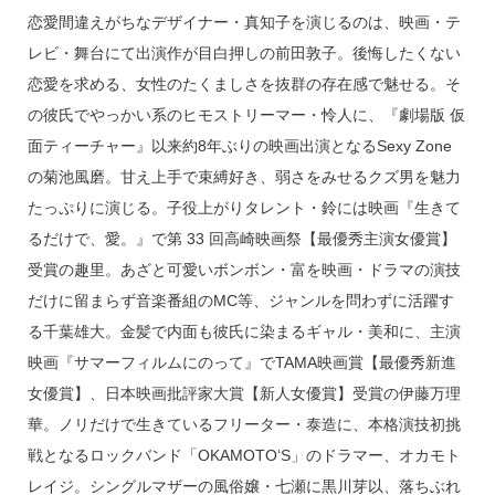
恋愛間違えがちなデザイナー・真知子を演じるのは、映画・テ
レビ・舞台にて出演作が目白押しの前田敦子。後悔したくない
恋愛を求める、女性のたくましさを抜群の存在感で魅せる。そ
の彼氏でやっかい系のヒモストリーマー・怜人に、『劇場版 仮
面ティーチャー』以来約8年ぶりの映画出演となるSexy Zone
の菊池風磨。甘え上手で束縛好き、弱さをみせるクズ男を魅力
たっぷりに演じる。子役上がりタレント・鈴には映画『生きて
るだけで、愛。』で第 33 回高崎映画祭【最優秀主演女優賞】
受賞の趣里。あざと可愛いボンボン・富を映画・ドラマの演技
だけに留まらず音楽番組のMC等、ジャンルを問わずに活躍す
る千葉雄大。金髪で内面も彼氏に染まるギャル・美和に、主演
映画『サマーフィルムにのって』でTAMA映画賞【最優秀新進
女優賞】、日本映画批評家大賞【新人女優賞】受賞の伊藤万理
華。ノリだけで生きているフリーター・泰造に、本格演技初挑
戦となるロックバンド「OKAMOTO‘S」のドラマー、オカモト
レイジ。シングルマザーの風俗嬢・七瀬に黒川芽以、落ちぶれ