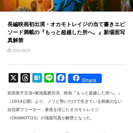
長編映画初出演・オカモトレイジの当て書きエピ
ソード満載の『もっと超越した所へ。』新場面写
真解禁
2022.09.07
X
T
H
Li
F
Share
hr
at
n
a
前田敦子主演×菊池風磨共演、映画『もっと超越した所へ。』
e
e
e
c
（10/14公開）より、ノリと勢いだけで生きている根拠のない
a
n
e
自信家フリーター・泰造を演じたオカモトレイジ
d
a
b
（OKAMOTO’S）の場面写真が解禁となった。
s
o