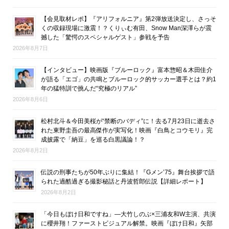
【会見取材レポ】『アリフォルニア』第2弾放送決定し、さっそ
くの収録現場に激震！？くりぃむ有田、Snow Man深澤らが震
撼した「驚愕のスペシャルゲスト」参戦を予告
2026年8月7日
【インタビュー】映画版『ブルーロック』富本惣昭＆木田佳介
が語る「エゴ」の共鳴とブルーロック的サッカー選手とは？約1
年の猛特訓で挑んだ“究極のリアル”
2026年8月6日
松村北斗＆今田美桜が“禁断のバディ”に！去る7月23日に逝去さ
れた東野圭吾の最高傑作が実写化！映画『白鳥とコウモリ』完
成披露で「納豆」を巡る白黒議論！？
2026年8月2日
伝説の刑事たちが50年ぶりに集結！『Gメン’75』舞台挨拶で語
られた過酷過ぎる撮影秘話と丹波哲郎伝説【詳細レポート】
2026年8月2日
「今日もぼけ日和ですね」―大竹しのぶ×三浦友和W主演、共演
に櫻井翔！ファーストビジュアル解禁。映画『ぼけ日和』矢部