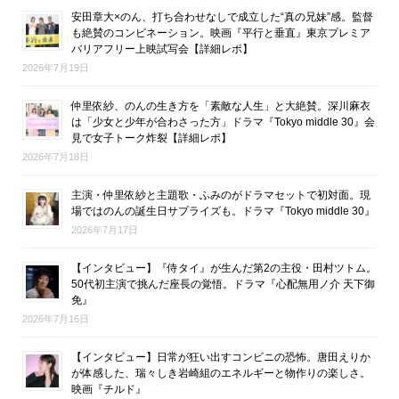
安田章大×のん、打ち合わせなしで成立した“真の兄妹”感。監督
も絶賛のコンビネーション。映画『平行と垂直』東京プレミア
バリアフリー上映試写会【詳細レポ】
2026年7月19日
仲里依紗、のんの生き方を「素敵な人生」と大絶賛。深川麻衣
は「少女と少年が合わさった方」ドラマ『Tokyo middle 30』会
見で女子トーク炸裂【詳細レポ】
2026年7月18日
主演・仲里依紗と主題歌・ふみのがドラマセットで初対面。現
場ではのんの誕生日サプライズも。ドラマ『Tokyo middle 30』
2026年7月17日
【インタビュー】『侍タイ』が生んだ第2の主役・田村ツトム。
50代初主演で挑んだ座長の覚悟。ドラマ『心配無用ノ介 天下御
免』
2026年7月16日
【インタビュー】日常が狂い出すコンビニの恐怖。唐田えりか
が体感した、瑞々しき岩崎組のエネルギーと物作りの楽しさ。
映画『チルド』