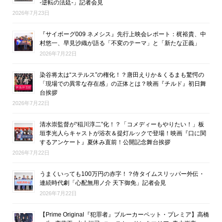
-逆転の法廷-」記者会見
2026年7月23日
『サイボーグ009 ネメシス』先行上映会レポート：梶裕貴、中
村悠一、早見沙織が語る「不変のテーマ」と「新たな正義」
2026年7月22日
染谷将太は“ステルス”の権化！？唐田えりか＆くるまも驚愕の
「現場での異常な存在感」の正体とは？映画『チルド』初日舞
台挨拶
2026年7月22日
清水崇監督が“稲川淳二”化！？「コメディーもやりたい！」板
垣李光人らキャストが浴衣＆提灯ルックで登場！映画『口に関
するアンケート』夏休み直前！公開記念舞台挨拶
2026年7月22日
うまくいっても100万円の赤字！？侍タイムスリッパー外伝・
連続時代劇「心配無用ノ介 天下御免」記者会見
2026年7月22日
【Prime Original『犯罪者』ブルーカーペット・プレミア】高橋