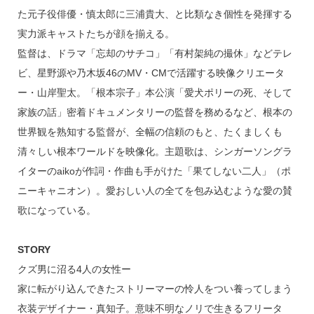
た元子役俳優・慎太郎に三浦貴大、と比類なき個性を発揮する
実力派キャストたちが顔を揃える。
監督は、ドラマ「忘却のサチコ」「有村架純の撮休」などテレ
ビ、星野源や乃木坂46のMV・CMで活躍する映像クリエータ
ー・山岸聖太。「根本宗子」本公演「愛犬ポリーの死、そして
家族の話」密着ドキュメンタリーの監督を務めるなど、根本の
世界観を熟知する監督が、全幅の信頼のもと、たくましくも
清々しい根本ワールドを映像化。主題歌は、シンガーソングラ
イターのaikoが作詞・作曲も手がけた「果てしない二人」（ポ
ニーキャニオン）。愛おしい人の全てを包み込むような愛の賛
歌になっている。
STORY
クズ男に沼る4人の女性ー
家に転がり込んできたストリーマーの怜人をつい養ってしまう
衣装デザイナー・真知子。意味不明なノリで生きるフリータ