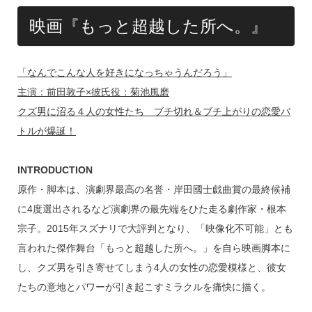
映画『もっと超越した所へ。』
「なんでこんな人を好きになっちゃうんだろう」
主演：前田敦子×彼氏役：菊池風磨
クズ男に沼る４人の女性たち ブチ切れ＆ブチ上がりの恋愛バ
トルが爆誕！
INTRODUCTION
原作・脚本は、演劇界最高の名誉・岸田國士戯曲賞の最終候補
に4度選出されるなど演劇界の最先端をひた走る劇作家・根本
宗子。2015年スズナリで大評判となり、「映像化不可能」とも
言われた傑作舞台「もっと超越した所へ。」を自ら映画脚本に
し、クズ男を引き寄せてしまう4人の女性の恋愛模様と、彼女
たちの意地とパワーが引き起こすミラクルを痛快に描く。