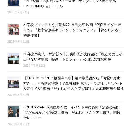
一生×斎藤工×水上恒司×ユースケ・サンタマリア×青木崇高
×MEGUMI×チョン・イル
2026年7月22日
小学校プレミア！今井竜太郎×長田光平 映画『仮面ライダーゼ
ッツ』『超宇宙刑事ギャバンインフィニティ』【夢を叶える！
特別授業】
2026年7月21日
30年来の友人・井浦新＆市川実和子が夫婦役に「私たちにしか
出せない空気感」映画『トロフィー』公開記念舞台挨拶
2026年7月21日
【FRUITS ZIPPER 鎮西寿々歌】清水崇監督から「可愛いが出
すぎ！」と異例の注意！？単独初主演ホラーで封印した“アイド
ルスマイル” 映画『だぁれかさんとアソぼ？』完成披露舞台挨拶
2026年7月21日
FRUITS ZIPPER鎮西寿々歌、イベント中に恐怖！渋谷の階段
に“だぁれかさん”降臨！映画『だぁれかさんとアソぼ？』階段
セレモニー
2026年7月21日