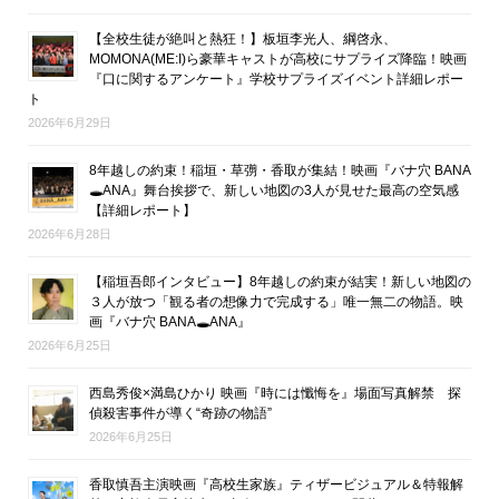
【全校生徒が絶叫と熱狂！】板垣李光人、綱啓永、
MOMONA(ME:I)ら豪華キャストが高校にサプライズ降臨！映画
『口に関するアンケート』学校サプライズイベント詳細レポー
ト
2026年6月29日
8年越しの約束！稲垣・草彅・香取が集結！映画『バナ穴 BANA
🕳ANA』舞台挨拶で、新しい地図の3人が見せた最高の空気感
【詳細レポート】
2026年6月28日
【稲垣吾郎インタビュー】8年越しの約束が結実！新しい地図の
３人が放つ「観る者の想像力で完成する」唯一無二の物語。映
画『バナ穴 BANA🕳ANA』
2026年6月25日
西島秀俊×満島ひかり 映画『時には懺悔を』場面写真解禁 探
偵殺害事件が導く“奇跡の物語”
2026年6月25日
香取慎吾主演映画『高校生家族』ティザービジュアル＆特報解