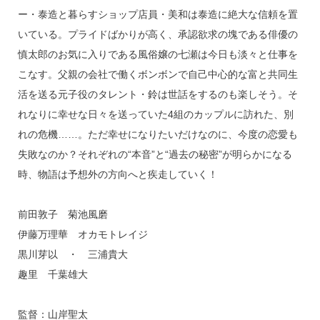
ー・泰造と暮らすショップ店員・美和は泰造に絶大な信頼を置
いている。プライドばかりが高く、承認欲求の塊である俳優の
慎太郎のお気に入りである風俗嬢の七瀬は今日も淡々と仕事を
こなす。父親の会社で働くボンボンで自己中心的な富と共同生
活を送る元子役のタレント・鈴は世話をするのも楽しそう。そ
れなりに幸せな日々を送っていた4組のカップルに訪れた、別
れの危機……。ただ幸せになりたいだけなのに、今度の恋愛も
失敗なのか？それぞれの“本音”と“過去の秘密”が明らかになる
時、物語は予想外の方向へと疾走していく！
前田敦子 菊池風磨
伊藤万理華 オカモトレイジ
黒川芽以 ・ 三浦貴大
趣里 千葉雄大
監督：山岸聖太