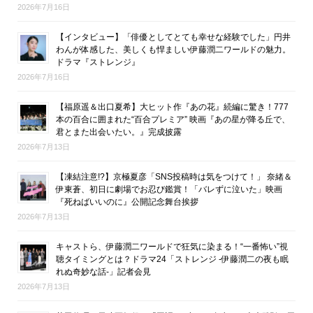
2026年7月16日
【インタビュー】「俳優としてとても幸せな経験でした」円井
わんが体感した、美しくも悍ましい伊藤潤二ワールドの魅力。
ドラマ『ストレンジ』
2026年7月16日
【福原遥＆出口夏希】大ヒット作『あの花』続編に驚き！777
本の百合に囲まれた“百合プレミア” 映画『あの星が降る丘で、
君とまた出会いたい。』完成披露
2026年7月13日
【凍結注意!?】京極夏彦「SNS投稿時は気をつけて！」 奈緒＆
伊東蒼、初日に劇場でお忍び鑑賞！「バレずに泣いた」映画
『死ねばいいのに』公開記念舞台挨拶
2026年7月13日
キャストら、伊藤潤二ワールドで狂気に染まる！“一番怖い”視
聴タイミングとは？ドラマ24「ストレンジ -伊藤潤二の夜も眠
れぬ奇妙な話-」記者会見
2026年7月13日