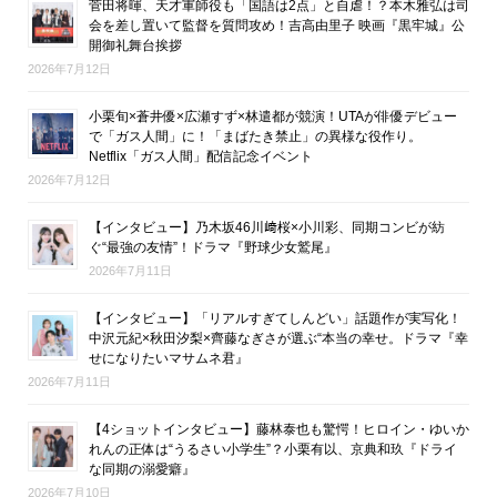
菅田将暉、天才軍師役も「国語は2点」と自虐！？本木雅弘は司
会を差し置いて監督を質問攻め！吉高由里子 映画『黒牢城』公
開御礼舞台挨拶
2026年7月12日
小栗旬×蒼井優×広瀬すず×林遣都が競演！UTAが俳優デビュー
で「ガス人間」に！「まばたき禁止」の異様な役作り。
Netflix「ガス人間」配信記念イベント
2026年7月12日
【インタビュー】乃木坂46川﨑桜×小川彩、同期コンビが紡
ぐ“最強の友情”！ドラマ『野球少女鷲尾』
2026年7月11日
【インタビュー】「リアルすぎてしんどい」話題作が実写化！
中沢元紀×秋田汐梨×齊藤なぎさが選ぶ“本当の幸せ。ドラマ『幸
せになりたいマサムネ君』
2026年7月11日
【4ショットインタビュー】藤林泰也も驚愕！ヒロイン・ゆいか
れんの正体は“うるさい小学生”？小栗有以、京典和玖『ドライ
な同期の溺愛癖』
2026年7月10日