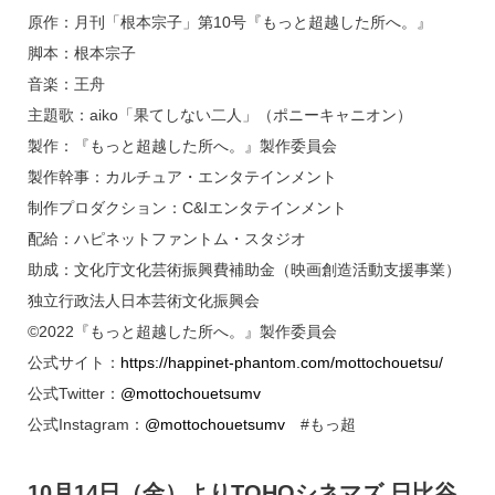
原作：月刊「根本宗子」第10号『もっと超越した所へ。』
脚本：根本宗子
音楽：王舟
主題歌：aiko「果てしない二人」（ポニーキャニオン）
製作：『もっと超越した所へ。』製作委員会
製作幹事：カルチュア・エンタテインメント
制作プロダクション：C&Iエンタテインメント
配給：ハピネットファントム・スタジオ
助成：文化庁文化芸術振興費補助金（映画創造活動支援事業）
独立行政法人日本芸術文化振興会
©2022『もっと超越した所へ。』製作委員会
公式サイト：
https://happinet-phantom.com/mottochouetsu/
公式Twitter：
@mottochouetsumv
公式Instagram：
@mottochouetsumv
#もっ超
10月14日（金）よりTOHOシネマズ 日比谷