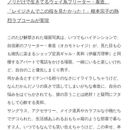
o
ノリだけで生きてるウェイ系フリーター・泰造。
k
「レイジさんでこの役を見たかった！」根本宗子の熱
烈ラブコールが実現
このたび解禁された場面写真は、いつでもハイテンションで、
自信家のフリーター・泰造（オカモトレイジ）が、見た目も心
も彼氏に染まるショップ定員ギャル・美和（伊藤万理華）と同
棲するアパートで電話をかける場面。一緒にいると楽しいけれ
ど、自分のこと優先しまくり男子。
何かあるとすぐテンパる頼りのなさにイライラしちゃうけど、
なんだかんだノリの良さで流してしまいがちな泰造に、自分の
悩みをはぐらかされても、彼の言うことは絶対！と疑問にフタ
をして心酔する美和。
サングラス、アクセサリー、メイク道具やカラフルな小物たち
でデコられた、生活感あふれるおもちゃ箱のような部屋で暮ら
す２人。いつでもなんでも笑い合えちゃうけど、この幸せ、本