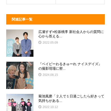
k
関連記事一覧
広瀬すず×松坂桃李 新社会人からの質問に
心から答える...
2022.05.09
『ベイビーわるきゅーれ ナイスデイズ』
の撮影現場に密...
2024.08.15
菊池風磨「２人で１日過ごしたら好きって
気持ちがある...
2022.10.12