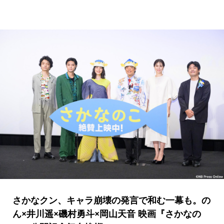
さかなクン、キャラ崩壊の発言で和む一幕も。の
ん×井川遥×磯村勇斗×岡山天音 映画『さかなの