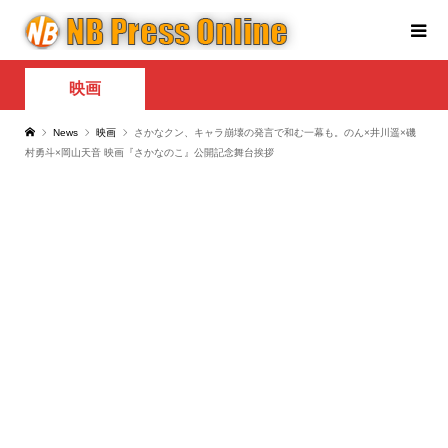
映画
News
映画
さかなクン、キャラ崩壊の発言で和む一幕も。のん×井川遥×磯
村勇斗×岡山天音 映画『さかなのこ』公開記念舞台挨拶