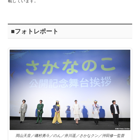
載しています。
■フォトレポート
岡山天音／磯村勇斗／のん／井川遥／さかなクン／沖田修一監督