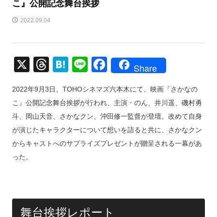
こ』公開記念舞台挨拶
2022.09.04
X
T
H
Li
F
Share
hr
at
n
a
2022年9月3日、TOHOシネマズ六本木にて、映画『さかなの
e
e
e
c
こ』公開記念舞台挨拶が行われ、主演・のん、井川遥、磯村勇
a
n
e
斗、岡山天音、さかなクン、沖田修一監督が登壇。改めて自身
d
a
b
が演じたキャラクターについて想いを語ると共に、さかなクン
s
o
からキャストへのサプライズプレゼントが贈呈される一幕があ
o
った。
k
舞台挨拶レポート