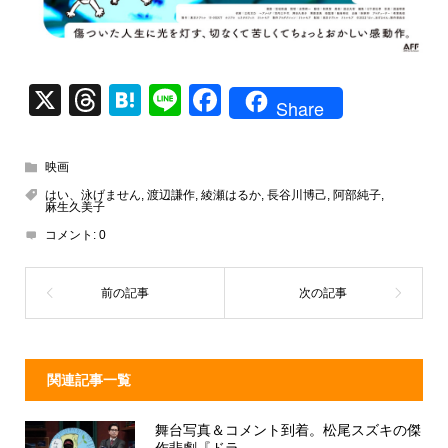
X
T
H
Li
F
Share
hr
at
n
a
e
e
e
c
映画
a
n
e
はい、泳げません
,
渡辺謙作
,
綾瀬はるか
,
長谷川博己
,
阿部純子
,
麻生久美子
d
a
b
コメント:
0
s
o
o
k
関連記事一覧
舞台写真＆コメント到着。松尾スズキの傑