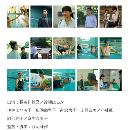
出演：長谷川博己／綾瀬はるか
伊佐山ひろ子 広岡由里子 占部房子 上原奈美／小林薫
阿部純子／麻生久美子
監督・脚本：渡辺謙作