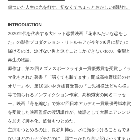
傷ついた人生に光を灯す、切なくてちょっとおかしい感動作。
INTRODUCTION
2020年代を代表する大ヒット恋愛映画『花束みたいな恋をし
た』の製作プロダクション・リトルモアが今年の6月に新たに
届けるのは、泳げない男と泳ぐことしかできない女の、希望と
再生の物語。
原作は、第23回ミズノスポーツライター賞優秀賞を受賞しドラ
マ化もされた著書『「弱くても勝てます」開成高校野球部のセ
オリー』や、第10回小林秀雄賞受賞の『ご先祖様はどちら様』
等で知られるノンフィクション作家、髙橋秀実の同名エッセ
ー。映画『舟を編む』で第37回日本アカデミー賞最優秀脚本賞
を受賞した映画監督の渡辺謙作が、物語として大胆にアレンジ
を加えて脚本化、監督もつとめた。
主演をつとめるのは、長谷川博己。水に顔をつけることもでき
ないほどのカナヅチなのに、頭でっかちな言い訳ばかりするカ