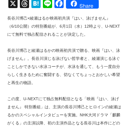
X
T
H
Li
F
Share
hr
at
n
a
長谷川博己×綾瀬はるか映画初共演『はい、泳げません』
e
e
e
c
（6/10公開）の特別番組が、6月1日（水）12時より、U-NEXT
a
n
e
にて無料で独占配信されることが決定した。
d
a
b
s
o
長谷川博己と綾瀬はるかの映画初共演で贈る、映画『はい、泳
o
げません』。長谷川演じる泳げない哲学者と、綾瀬演じる泳ぐ
k
ことしかできない水泳コーチが、水泳を通して、もう一度自分
らしく生きるために奮闘する、切なくてちょっとおかしい希望
と再生の物語。
この度、U-NEXTにて独占無料配信となる「映画『はい、泳げ
ません』 特別番組」は、主演の長谷川博己とヒロインの綾瀬は
るかのスペシャルインタビューを実施。NHK大河ドラマ「麒麟
がくる」の主演以降、初の主演作品となる長谷川は本作にどの