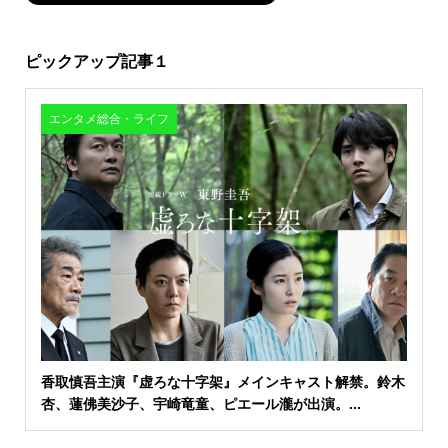
ピックアップ記事１
エンタメ総合・ライフ
香取慎吾主演『虚ろな十字架』メインキャスト解禁。鈴木
杏、蓮佛美沙子、宇崎竜童、ピエール瀧が出演。...