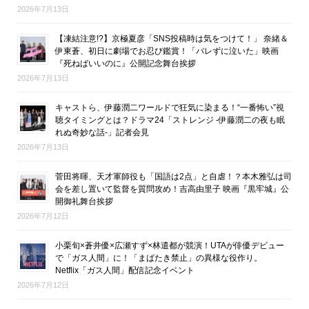
2026年7月13日
【凍結注意!?】京極夏彦「SNS投稿時は気をつけて！」 奈緒＆
伊東蒼、初日に劇場でお忍び鑑賞！「バレずに泣いた」映画
『死ねばいいのに』公開記念舞台挨拶
2026年7月13日
キャストら、伊藤潤二ワールドで狂気に染まる！“一番怖い”視
聴タイミングとは？ドラマ24「ストレンジ -伊藤潤二の夜も眠
れぬ奇妙な話-」記者会見
2026年7月13日
菅田将暉、天才軍師役も「国語は2点」と自虐！？本木雅弘は司
会を差し置いて監督を質問攻め！吉高由里子 映画『黒牢城』公
開御礼舞台挨拶
2026年7月12日
小栗旬×蒼井優×広瀬すず×林遣都が競演！UTAが俳優デビュー
で「ガス人間」に！「まばたき禁止」の異様な役作り。
Netflix「ガス人間」配信記念イベント
2026年7月12日