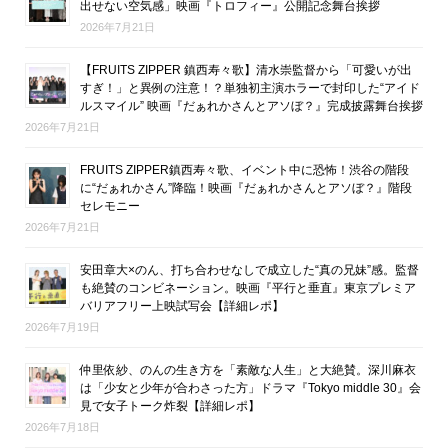
出せない空気感」映画『トロフィー』公開記念舞台挨拶
2026年7月21日
【FRUITS ZIPPER 鎮西寿々歌】清水崇監督から「可愛いが出
すぎ！」と異例の注意！？単独初主演ホラーで封印した“アイド
ルスマイル” 映画『だぁれかさんとアソぼ？』完成披露舞台挨拶
2026年7月21日
FRUITS ZIPPER鎮西寿々歌、イベント中に恐怖！渋谷の階段
に“だぁれかさん”降臨！映画『だぁれかさんとアソぼ？』階段
セレモニー
2026年7月21日
安田章大×のん、打ち合わせなしで成立した“真の兄妹”感。監督
も絶賛のコンビネーション。映画『平行と垂直』東京プレミア
バリアフリー上映試写会【詳細レポ】
2026年7月19日
仲里依紗、のんの生き方を「素敵な人生」と大絶賛。深川麻衣
は「少女と少年が合わさった方」ドラマ『Tokyo middle 30』会
見で女子トーク炸裂【詳細レポ】
2026年7月18日