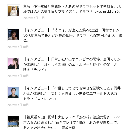
主演・仲里依紗と主題歌・ふみのがドラマセットで初対面。現
場ではのんの誕生日サプライズも。ドラマ『Tokyo middle 30』
2026年7月17日
【インタビュー】『侍タイ』が生んだ第2の主役・田村ツトム。
50代初主演で挑んだ座長の覚悟。ドラマ『心配無用ノ介 天下御
免』
2026年7月16日
【インタビュー】日常が狂い出すコンビニの恐怖。唐田えりか
が体感した、瑞々しき岩崎組のエネルギーと物作りの楽しさ。
映画『チルド』
2026年7月16日
【インタビュー】「俳優としてとても幸せな経験でした」円井
わんが体感した、美しくも悍ましい伊藤潤二ワールドの魅力。
ドラマ『ストレンジ』
2026年7月16日
【福原遥＆出口夏希】大ヒット作『あの花』続編に驚き！777
本の百合に囲まれた“百合プレミア” 映画『あの星が降る丘で、
君とまた出会いたい。』完成披露