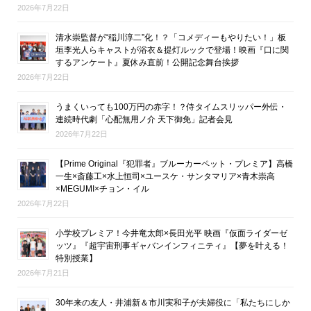
2026年7月22日
清水崇監督が“稲川淳二”化！？「コメディーもやりたい！」板
垣李光人らキャストが浴衣＆提灯ルックで登場！映画『口に関
するアンケート』夏休み直前！公開記念舞台挨拶
2026年7月22日
うまくいっても100万円の赤字！？侍タイムスリッパー外伝・
連続時代劇「心配無用ノ介 天下御免」記者会見
2026年7月22日
【Prime Original『犯罪者』ブルーカーペット・プレミア】高橋
一生×斎藤工×水上恒司×ユースケ・サンタマリア×青木崇高
×MEGUMI×チョン・イル
2026年7月22日
小学校プレミア！今井竜太郎×長田光平 映画『仮面ライダーゼ
ッツ』『超宇宙刑事ギャバンインフィニティ』【夢を叶える！
特別授業】
2026年7月21日
30年来の友人・井浦新＆市川実和子が夫婦役に「私たちにしか