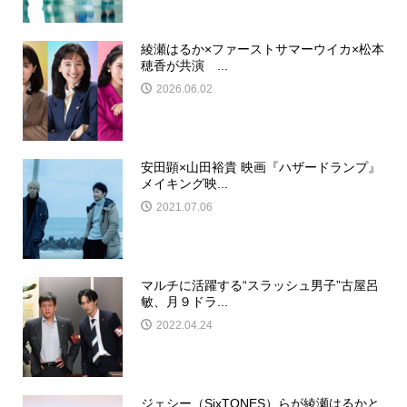
綾瀬はるか×ファーストサマーウイカ×松本
穂香が共演 ...
2026.06.02
安田顕×山田裕貴 映画『ハザードランプ』
メイキング映...
2021.07.06
マルチに活躍する“スラッシュ男子”古屋呂
敏、月９ドラ...
2022.04.24
ジェシー（SixTONES）らが綾瀬はるかと