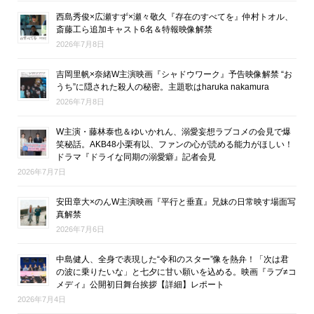
西島秀俊×広瀬すず×瀬々敬久『存在のすべてを』仲村トオル、
斎藤工ら追加キャスト6名＆特報映像解禁
2026年7月8日
吉岡里帆×奈緒W主演映画『シャドウワーク』予告映像解禁 “お
うち”に隠された殺人の秘密。主題歌はharuka nakamura
2026年7月8日
W主演・藤林泰也＆ゆいかれん、溺愛妄想ラブコメの会見で爆
笑秘話。AKB48小栗有以、ファンの心が読める能力がほしい！
ドラマ『ドライな同期の溺愛癖』記者会見
2026年7月7日
安田章大×のんW主演映画『平行と垂直』兄妹の日常映す場面写
真解禁
2026年7月6日
中島健人、全身で表現した“令和のスター”像を熱弁！「次は君
の波に乗りたいな」と七夕に甘い願いを込める。映画『ラブ≠コ
メディ』公開初日舞台挨拶【詳細】レポート
2026年7月4日