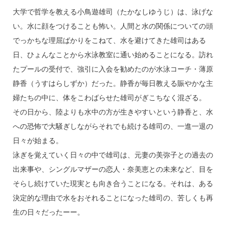
大学で哲学を教える小鳥遊雄司（たかなしゆうじ）は、泳げな
い。水に顔をつけることも怖い。人間と水の関係についての頭
でっかちな理屈ばかりをこねて、水を避けてきた雄司はある
日、ひょんなことから水泳教室に通い始めることになる。訪れ
たプールの受付で、強引に入会を勧めたのが水泳コーチ・薄原
静香（うすはらしずか）だった。静香が毎日教える賑やかな主
婦たちの中に、体をこわばらせた雄司がぎこちなく混ざる。
その日から、陸よりも水中の方が生きやすいという静香と、水
への恐怖で大騒ぎしながらそれでも続ける雄司の、一進一退の
日々が始まる。
泳ぎを覚えていく日々の中で雄司は、元妻の美弥子との過去の
出来事や、シングルマザーの恋人・奈美恵との未来など、目を
そらし続けていた現実とも向き合うことになる。それは、ある
決定的な理由で水をおそれることになった雄司の、苦しくも再
生の日々だったーー。