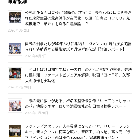
最新記事
松村北斗＆今田美桜が“禁断のバディ”に！去る7月23日に逝去さ
れた東野圭吾の最高傑作が実写化！映画『白鳥とコウモリ』完
成披露で「納豆」を巡る白黒議論！？
2026年8月2日
伝説の刑事たちが50年ぶりに集結！『Gメン’75』舞台挨拶で語
られた過酷過ぎる撮影秘話と丹波哲郎伝説【詳細レポート】
2026年8月2日
「今日もぼけ日和ですね」―大竹しのぶ×三浦友和W主演、共演
に櫻井翔！ファーストビジュアル解禁。映画『ぼけ日和』矢部
太郎原作を実写化
2026年7月28日
「涙の先に救いがある」椎名零監督最新作『いってらっしゃい
の花』池袋シネマ・ロサで満員御礼の初日舞台挨拶レポート
2026年7月28日
フジテレビスタッフが人事異動になったけど…リリー・フラン
キー、新スタッフに切実な願い。斎藤工、柏木悠、高木完 ドラ
マ『ペンション・恋は桃色 season4』完成披露イベント