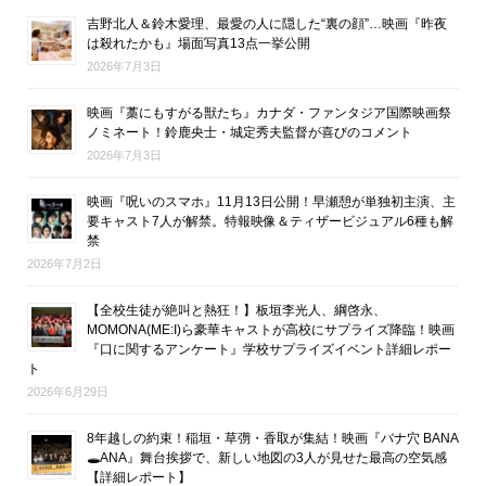
吉野北人＆鈴木愛理、最愛の人に隠した“裏の顔”…映画『昨夜
は殺れたかも』場面写真13点一挙公開
2026年7月3日
映画『藁にもすがる獣たち』カナダ・ファンタジア国際映画祭
ノミネート！鈴鹿央士・城定秀夫監督が喜びのコメント
2026年7月3日
映画『呪いのスマホ』11月13日公開！早瀬憩が単独初主演、主
要キャスト7人が解禁。特報映像＆ティザービジュアル6種も解
禁
2026年7月2日
【全校生徒が絶叫と熱狂！】板垣李光人、綱啓永、
MOMONA(ME:I)ら豪華キャストが高校にサプライズ降臨！映画
『口に関するアンケート』学校サプライズイベント詳細レポー
ト
2026年6月29日
8年越しの約束！稲垣・草彅・香取が集結！映画『バナ穴 BANA
🕳ANA』舞台挨拶で、新しい地図の3人が見せた最高の空気感
【詳細レポート】