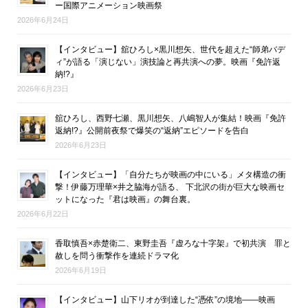
ー国際アニメーション映画祭
2026年6月24日
【インタビュー】舘ひろし×黒川想矢、世代を超えた“師弟バデ
ィ”が語る「演じない」演技論と再共演への夢。映画『免許返
納!?』
2026年6月23日
舘ひろし、西野七瀬、黒川想矢、八嶋智人が集結！映画『免許
返納!?』公開前夜祭で爆笑の“返納”エピソードを告白
2026年6月23日
【インタビュー】「自分たちが映画の中にいる」メタ構造の衝
撃！伊藤万理華×井之脇海が語る、 下北沢の街が巨大な映画セ
ットになった『君は映画』の舞台裏。
2026年6月22日
香取慎吾×赤楚衛二、東野圭吾『虚ろな十字架』で初共演 罪と
赦しを問う衝撃作を連続ドラマ化
2026年6月19日
【インタビュー】山下リオが到達した“憑依”の境地――映画