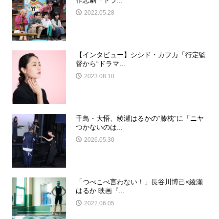
作悲劇『ドラ...
2022.05.28
【インタビュー】シシド・カフカ「行定監
督から“ドラマ...
2023.08.10
千鳥・大悟、綾瀬はるかの“膝枕”に「ニヤ
つかないのは...
2026.05.30
「つべこべ言わない！」長谷川博己×綾瀬
はるか 映画『...
2022.06.05