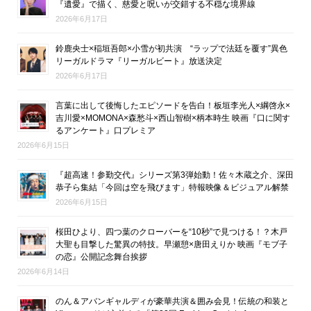
『遺愛』で描く、慈愛と呪いが交錯する不穏な境界線
2026年6月17日
鈴鹿央士×稲垣吾郎×小雪が初共演 “ラップで法廷を覆す”異色
リーガルドラマ『リーガルビート』放送決定
2026年6月17日
言葉に出して後悔したエピソードを告白！板垣李光人×綱啓永×
吉川愛×MOMONA×森愁斗×西山智樹×柄本時生 映画『口に関す
るアンケート』口プレミア
2026年6月15日
『超高速！参勤交代』シリーズ第3弾始動！佐々木蔵之介、深田
恭子ら集結「今回は空を飛びます」特報映像＆ビジュアル解禁
2026年6月15日
桜田ひより、四つ葉のクローバーを“10秒”で見つける！？木戸
大聖も目撃した驚異の特技。早瀬憩×唐田えりか 映画『モブ子
の恋』公開記念舞台挨拶
2026年6月14日
のん＆アバンギャルディが豪華共演＆囲み会見！伝統の和装と