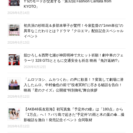
Y’sのモードが交差する「第32回 Fashion Cantata from
KYOTO」
2026年6月14日
初共演の杉咲花＆多部未華子が驚愕！今泉監督の“1mm単位”の
異常なこだわりとは？ドラマ『クロエマ』配信記念スペシャル
イベント
2026年6月13日
舘ひろし＆西野七瀬が神田明神で大ヒット祈願！劇中車のフェ
ラーリ 328 GTSとともに交通安全も祈念 映画『免許返納!?』
2026年6月12日
「ムロツヨシ、ムカつくわ」の声に歓喜！？変装して劇場に潜
入したムロ、中村倫也の前で“役者冥利”に尽きる秘話を告白！
映画『君のクイズ』公開後“特別御礼”舞台挨拶
2026年6月12日
【AKB48長友彩海】初写真集『予定外の瞳』は「180点」から
「1万点」へ！？バリ島で起きた“予定外”の雨と木の葉の傘…撮
影秘話を激白！発売記念イベント 合同取材
2026年6月12日