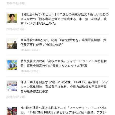
2026年6月28日
【稲垣吾郎インタビュー】8年越しの約束が結実！新しい地図の
３人が放つ「観る者の想像力で完成する」唯一無二の物語。映
画『バナ穴 BANA🕳ANA』
2026年6月25日
西島秀俊×満島ひかり 映画『時には懺悔を』場面写真解禁 探
偵殺害事件が導く“奇跡の物語”
2026年6月25日
香取慎吾主演映画『高校生家族』ティザービジュアル＆特報解
禁 家族全員高校生の“青春フルスロットル”開幕
2026年6月25日
俳優・声優を目指す12歳〜25歳対象「OPALIS」第2弾オーディ
ション募集開始、育成費用は無料。今泉力哉監督＆門脇康平監
督が最終審査に参加
2026年6月24日
Netflixが世界へ届ける日本アニメ『フールナイト』アニメ化決
定、『THE ONE PIECE』新ビジュアルなど続々解禁。アヌシ