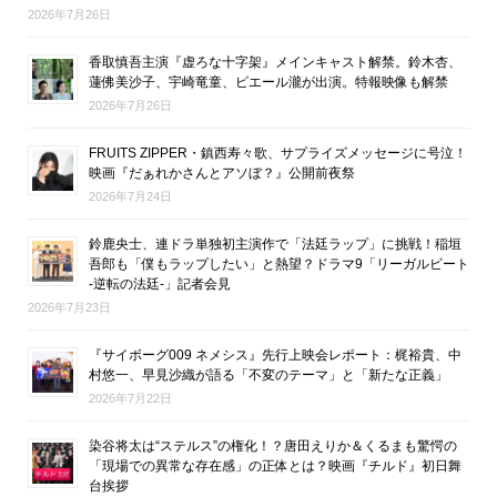
2026年7月26日
香取慎吾主演『虚ろな十字架』メインキャスト解禁。鈴木杏、
蓮佛美沙子、宇崎竜童、ピエール瀧が出演。特報映像も解禁
2026年7月26日
FRUITS ZIPPER・鎮西寿々歌、サプライズメッセージに号泣！
映画『だぁれかさんとアソぼ？』公開前夜祭
2026年7月24日
鈴鹿央士、連ドラ単独初主演作で「法廷ラップ」に挑戦！稲垣
吾郎も「僕もラップしたい」と熱望？ドラマ9「リーガルビート
-逆転の法廷-」記者会見
2026年7月23日
『サイボーグ009 ネメシス』先行上映会レポート：梶裕貴、中
村悠一、早見沙織が語る「不変のテーマ」と「新たな正義」
2026年7月22日
染谷将太は“ステルス”の権化！？唐田えりか＆くるまも驚愕の
「現場での異常な存在感」の正体とは？映画『チルド』初日舞
台挨拶