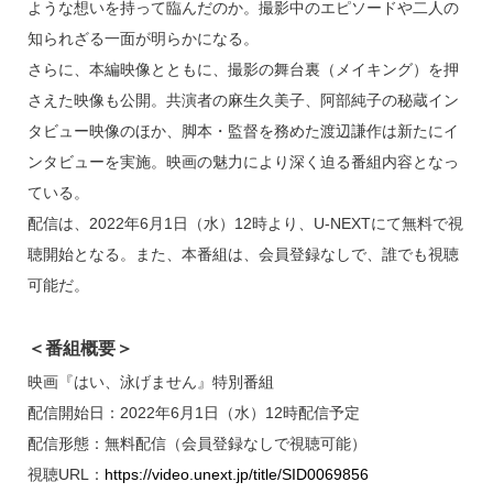
ような想いを持って臨んだのか。撮影中のエピソードや二人の
知られざる一面が明らかになる。
さらに、本編映像とともに、撮影の舞台裏（メイキング）を押
さえた映像も公開。共演者の麻生久美子、阿部純子の秘蔵イン
タビュー映像のほか、脚本・監督を務めた渡辺謙作は新たにイ
ンタビューを実施。映画の魅力により深く迫る番組内容となっ
ている。
配信は、2022年6月1日（水）12時より、U-NEXTにて無料で視
聴開始となる。また、本番組は、会員登録なしで、誰でも視聴
可能だ。
＜番組概要＞
映画『はい、泳げません』特別番組
配信開始日：2022年6月1日（水）12時配信予定
配信形態：無料配信（会員登録なしで視聴可能）
視聴URL：
https://video.unext.jp/title/SID0069856