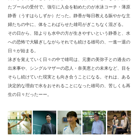
たプールの受付で、強引に入会を勧めたのが水泳コーチ・薄原
静香（うすはらしずか）だった。静香が毎日教える賑やかな主
婦たちの中に、体をこわばらせた雄司がぎこちなく混ざる。
その日から、陸よりも水中の方が生きやすいという静香と、水
への恐怖で大騒ぎしながらそれでも続ける雄司の、一進一退の
日々が始まる。
泳ぎを覚えていく日々の中で雄司は、元妻の美弥子との過去の
出来事や、シングルマザーの恋人・奈美恵との未来など、目を
そらし続けていた現実とも向き合うことになる。それは、ある
決定的な理由で水をおそれることになった雄司の、苦しくも再
生の日々だったーー。