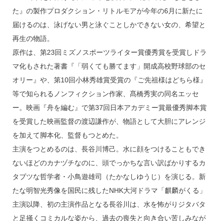
た』の製作プロダクション・リトルモアが今年の6月に新たに
届けるのは、泳げない男と泳ぐことしかできない女の、希望と
再生の物語。
原作は、第23回ミズノスポーツライター賞優秀賞を受賞しドラ
マ化もされた著書『「弱くても勝てます」開成高校野球部のセ
オリー』や、第10回小林秀雄賞受賞の『ご先祖様はどちら様』
等で知られるノンフィクション作家、髙橋秀実の同名エッセ
ー。映画『舟を編む』で第37回日本アカデミー賞最優秀脚本賞
を受賞した映画監督の渡辺謙作が、物語として大胆にアレンジ
を加えて脚本化、監督もつとめた。
主演をつとめるのは、長谷川博己。水に顔をつけることもでき
ないほどのカナヅチなのに、頭でっかちな言い訳ばかりするカ
タブツな哲学者・小鳥遊雄司（たかなしゆうじ）を演じる。新
たな明智光秀像を国民に残したNHK大河ドラマ「麒麟がくる」
主演以降、初の主演作品となる長谷川は、水を怖がりジタバタ
と足掻くコミカルな姿から、過去の喪失と向き合い苦しみなが