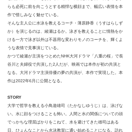
らも必死に前を向こうとする精悍な横顔まで、幅広い表情を本
作で惜しみなく魅せている。
そんな主人公に水泳を教えるコーチ・薄原静香（うすはらしず
か）を演じるのは、綾瀬はるか。泳ぎを教えることに情熱をか
ける一方で泳ぎ以外は不器用な変わりモノのコーチを、輝くよ
うな表情で見事演じている。
かつて綾瀬が主演をつとめたNHK大河ドラマ「八重の桜」で長
谷川と夫婦役で共演した2人だが、映画では本作が初の共演と
なる。大河ドラマ主演俳優の夢の共演が、本作で実現した。本
作は2022年6月に公開となる。
STORY
大学で哲学を教える小鳥遊雄司（たかなしゆうじ）は、泳げな
い。水に顔をつけることも怖い。人間と水の関係についての頭
でっかちな理屈ばかりをこねて、水を避けてきた雄司はある
日、ひょんなことから水泳教室に通い始めることになる。訪れ