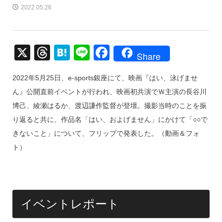
2022.05.26
X
T
H
Li
F
Share
hr
at
n
a
2022年5月25日、e-sports銀座にて、映画『はい、泳げませ
e
e
e
c
ん』公開直前イベントが行われ、映画初共演でＷ主演の長谷川
a
n
e
博己、綾瀬はるか、渡辺謙作監督が登壇。撮影当時のことを振
d
a
b
り返ると共に、作品名「はい、およげません」にかけて「○○で
s
o
きないこと」について、フリップで発表した。（動画＆フォ
o
ト）
k
イベントレポート