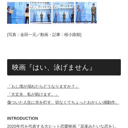
[写真：金田一元／動画・記事：桜小路順]
映画『はい、泳げません』
「もし僕が溺れたらどうなりますか？」
「大丈夫、私が助けます。」
傷ついた人生に光を灯す、切なくてちょっとおかしい感動作。
INTRODUCTION
2020年代を代表する大ヒット恋愛映画『花束みたいな恋をし