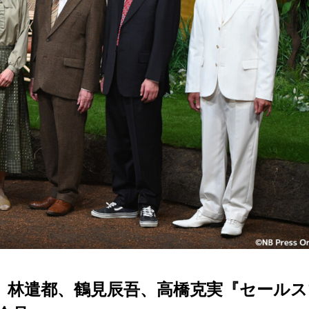
、林遣都、鶴見辰吾、高橋克実『セールス