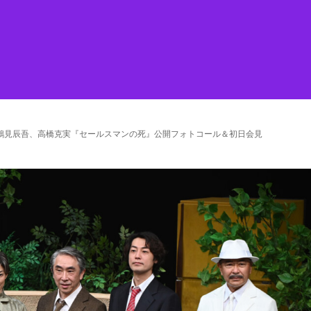
鶴見辰吾、高橋克実『セールスマンの死』公開フォトコール＆初日会見