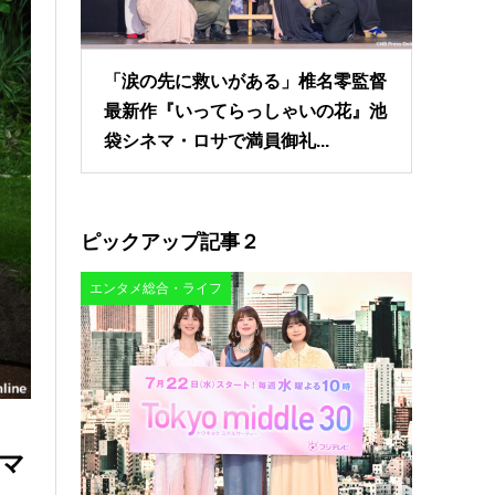
「涙の先に救いがある」椎名零監督
最新作『いってらっしゃいの花』池
袋シネマ・ロサで満員御礼...
ピックアップ記事２
エンタメ総合・ライフ
マ