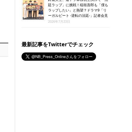
廷ラップ」に挑戦！稲垣吾郎も「僕も
ラップしたい」と熱望？ドラマ9「リ
ーガルビート -逆転の法廷-」記者会見
2026年7月23日
最新記事をTwitterでチェック