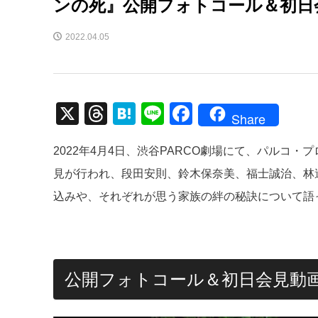
ンの死』公開フォトコール＆初日
2022.04.05
X
T
H
Li
F
Share
hr
at
n
a
2022年4月4日、渋谷PARCO劇場にて、パルコ・
e
e
e
c
見が行われ、段田安則、鈴木保奈美、福士誠治、林
a
n
e
込みや、それぞれが思う家族の絆の秘訣について語
d
a
b
s
o
o
k
公開フォトコール＆初日会見動