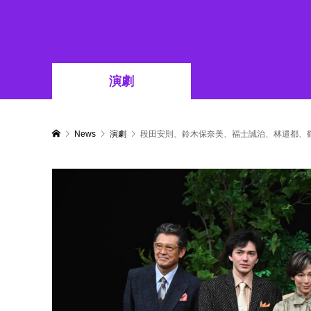
演劇
News
演劇
段田安則、鈴木保奈美、福士誠治、林遣都、