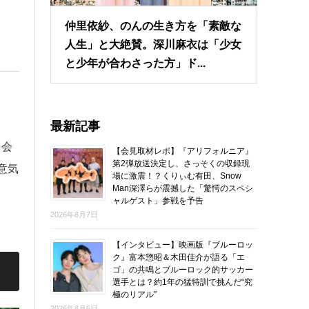
仲里依紗、のんの生き方を「素敵な
人生」と大絶賛。深川麻衣は「少女
と少年が合わさった方」ド...
最新記事
日会
【会見取材レポ】『アリフォルニア』
第2弾放送決定し、さっそくの収録現
意気
場に激震！？くりぃむ有田、Snow
Man深澤らが震撼した「驚愕のスペシ
ャルゲスト」参戦を予告
2026年8月7日
【インタビュー】映画版『ブルーロッ
ク』富本惣昭＆木田佳介が語る「エ
ゴ」の共鳴とブルーロック的サッカー
選手とは？約1年の猛特訓で挑んだ“究
極のリアル”
2026年8月6日