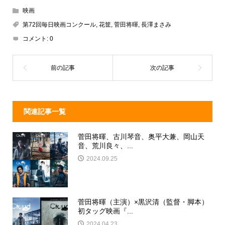
e
e
e
c
映画
a
n
e
第72回毎日映画コンクール
,
花筐
,
菅田将暉
,
長澤まさみ
d
a
b
コメント:
0
s
o
o
k
関連記事一覧
菅田将暉、古川琴音、奥平大兼、岡山天
音、荒川良々、...
2024.09.25
菅田将暉（主演）×黒沢清（監督・脚本）
初タッグ映画『...
2024.04.23