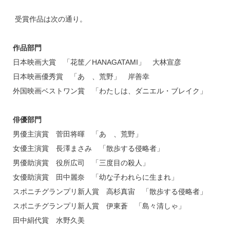
受賞作品は次の通り。
作品部門
日本映画大賞 「花筐／HANAGATAMI」 大林宣彦
日本映画優秀賞 「あゝ、荒野」 岸善幸
外国映画ベストワン賞 「わたしは、ダニエル・ブレイク」
俳優部門
男優主演賞 菅田将暉 「あゝ、荒野」
女優主演賞 長澤まさみ 「散歩する侵略者」
男優助演賞 役所広司 「三度目の殺人」
女優助演賞 田中麗奈 「幼な子われらに生まれ」
スポニチグランプリ新人賞 高杉真宙 「散歩する侵略者」
スポニチグランプリ新人賞 伊東蒼 「島々清しゃ」
田中絹代賞 水野久美