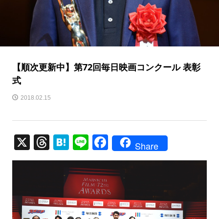
【順次更新中】第72回毎日映画コンクール 表彰
式
2018.02.15
X
T
H
Li
F
Share
hr
at
n
a
e
e
e
c
a
n
e
d
a
b