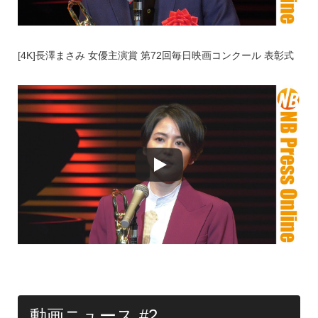
[4K]長澤まさみ 女優主演賞 第72回毎日映画コンクール 表彰式
動画ニュース #2