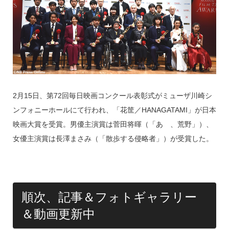
s
o
o
k
2月15日、第72回毎日映画コンクール表彰式がミューザ川崎シ
ンフォニーホールにて行われ、「花筐／HANAGATAMI」が日本
映画大賞を受賞。男優主演賞は菅田将暉（「あゝ、荒野」）、
女優主演賞は長澤まさみ（「散歩する侵略者」）が受賞した。
順次、記事＆フォトギャラリー
＆動画更新中