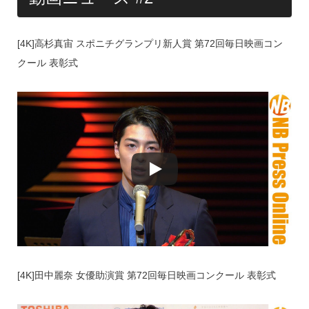
[4K]高杉真宙 スポニチグランプリ新人賞 第72回毎日映画コン
クール 表彰式
[4K]田中麗奈 女優助演賞 第72回毎日映画コンクール 表彰式