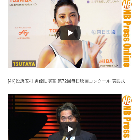
[4K]役所広司 男優助演賞 第72回毎日映画コンクール 表彰式