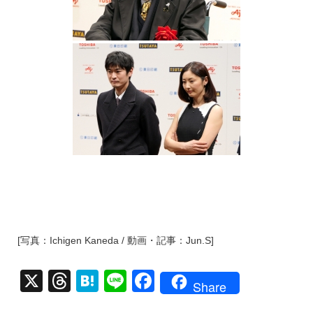
[写真：Ichigen Kaneda / 動画・記事：Jun.S]
X
T
H
Li
F
Share
hr
at
n
a