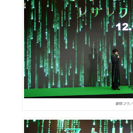
柴咲コウ／H