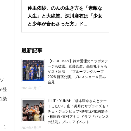
仲里依紗、のんの生き方を「素敵な
人生」と大絶賛。深川麻衣は「少女
と少年が合わさった方」ド...
最新記事
【BLUE MAN】鈴木愛理のコラボステ
ージも披露。近藤真彦、高島礼子らも
ゲスト出演！『ブルーマングループ
2026 新宿公演』プレスショー＆囲み
ソ
会見
2026年8月9日
が登
の柴
ILLIT・YUNAH「橋本環奈さんとデー
トしたい♪」山下美月にサプライズも！
チェ・ジョンヒョプ×勝地涼×加納愛子
×桜田通×東村アキコ ドラマ『バカンス
の法則』プレミアイベント
、１
2026年8月9日