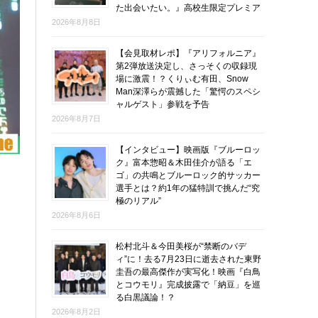
た出会いたい。』高校生限定プレミア
2026年8月8日
【会見取材レポ】『アリフォルニア』
第2弾放送決定し、さっそくの収録現
場に激震！？くりぃむ有田、Snow
Man深澤らが震撼した「驚愕のスペシ
ャルゲスト」参戦を予告
2026年8月7日
【インタビュー】映画版『ブルーロッ
ク』富本惣昭＆木田佳介が語る「エ
ゴ」の共鳴とブルーロック的サッカー
選手とは？約1年の猛特訓で挑んだ“究
極のリアル”
2026年8月6日
松村北斗＆今田美桜が“禁断のバデ
ィ”に！去る7月23日に逝去された東野
圭吾の最高傑作が実写化！映画『白鳥
とコウモリ』完成披露で「納豆」を巡
る白黒議論！？
2026年8月2日