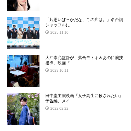
「片思いばっかだな、この店は。」名台詞
シャッフルに...
2025.11.10
大江崇允監督が、落合モトキ＆あのに演技
指導。映画『...
2023.10.11
田中圭主演映画『女子高生に殺されたい』
予告編、メイ...
2022.02.22