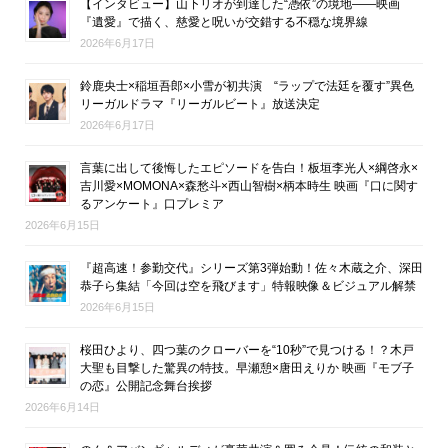
【インタビュー】山下リオが到達した“憑依”の境地――映画
『遺愛』で描く、慈愛と呪いが交錯する不穏な境界線
2026年6月17日
鈴鹿央士×稲垣吾郎×小雪が初共演 “ラップで法廷を覆す”異色
リーガルドラマ『リーガルビート』放送決定
2026年6月17日
言葉に出して後悔したエピソードを告白！板垣李光人×綱啓永×
吉川愛×MOMONA×森愁斗×西山智樹×柄本時生 映画『口に関す
るアンケート』口プレミア
2026年6月15日
『超高速！参勤交代』シリーズ第3弾始動！佐々木蔵之介、深田
恭子ら集結「今回は空を飛びます」特報映像＆ビジュアル解禁
2026年6月15日
桜田ひより、四つ葉のクローバーを“10秒”で見つける！？木戸
大聖も目撃した驚異の特技。早瀬憩×唐田えりか 映画『モブ子
の恋』公開記念舞台挨拶
2026年6月14日