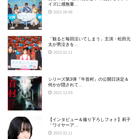
イズに感無量...
2021.06.06
「観ると毎回泣いてしまう」主演・松田元
太が男泣きを...
2022.02.11
シリーズ第3弾『牛首村』の公開日決定＆
何かが隠されて...
2021.12.03
【インタビュー＆撮り下ろしフォト】莉子
「ワイヤーア...
2022.02.11