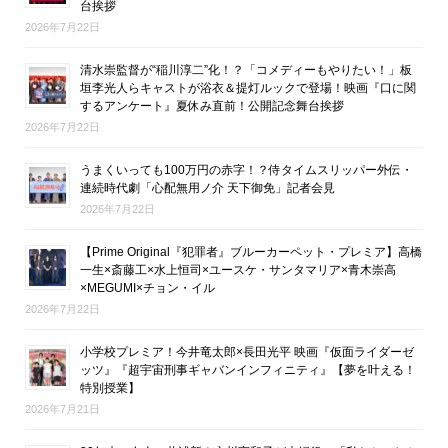
台挨拶
2026年7月22日
清水崇監督が“稲川淳二”化！？「コメディーもやりたい！」板
垣李光人らキャストが浴衣＆提灯ルックで登場！映画『口に関
するアンケート』夏休み直前！公開記念舞台挨拶
2026年7月22日
うまくいっても100万円の赤字！？侍タイムスリッパー外伝・
連続時代劇「心配無用ノ介 天下御免」記者会見
2026年7月22日
【Prime Original『犯罪者』ブルーカーペット・プレミア】高橋
一生×斎藤工×水上恒司×ユースケ・サンタマリア×青木崇高
×MEGUMI×チョン・イル
2026年7月22日
小学校プレミア！今井竜太郎×長田光平 映画『仮面ライダーゼ
ッツ』『超宇宙刑事ギャバンインフィニティ』【夢を叶える！
特別授業】
2026年7月21日