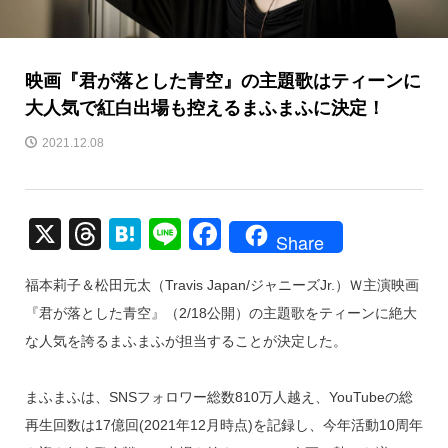
映画『君が落とした青空』の主題歌はティーンに
大人気で紅白出場も控えるまふまふに決定！
2021.12.08
X
T
H
Li
F
Share
hr
at
n
a
福本莉子＆松田元太（Travis Japan/ジャニーズJr.）Ｗ主演映画
e
e
e
c
『君が落とした青空』（2/18公開）の主題歌をティーンに絶大
a
n
e
な人気を誇るまふまふが担当することが決定した。
d
a
b
s
o
まふまふは、SNSフォロワー総数810万人越え、YouTubeの総
o
再生回数は17億回(2021年12月時点)を記録し、今年活動10周年