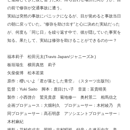
の前で修弥が交通事故に遭う。
実結は突然の事故にパニックになるが、目が覚めると事故当日
の朝に戻っていた。“修弥を助け出す”と心に決めた実結だった
が、何度も「同じ日」を繰り返す中で、彼が隠していた事実を
知る。果たして、実結は修弥を助けることができるのかー？
福本莉子 松田元太(Travis Japan/ジャニーズJr.)
板垣瑞生 横田真悠 莉子
矢柴俊博 松本若菜
原作：櫻いいよ「君が落とした青空」（スターツ出版刊）
監督：Yuki Saito 脚本：鹿目けい子 音楽：富貴晴美
製作：小西啓介 鷲見貴彦 菊地修一 奥村景二 相馬信之
企画プロデュース：大畑利久 プロデューサー：木村綾乃 共
同プロデューサー：髙石明彦 アソシエントプロデューサー：
木村麻紀
撮影：花村也寸志 照明：志村昭裕 録音：久連石由文 美