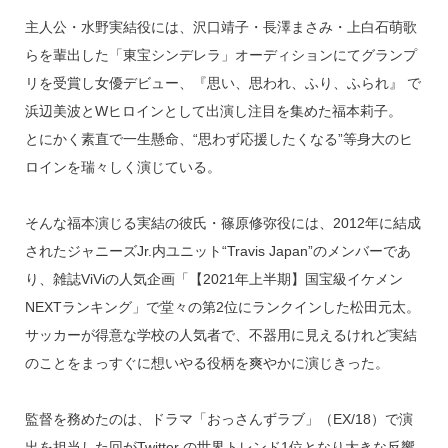
主人公・水野実結役には、沢口靖子・長澤まさみ・上白石萌歌
らを輩出した「東宝シンデレラ」オーディションにてグランプ
リを受賞し女優デビュー、『思い、思われ、ふり、ふられ』 で
浜辺美波とWヒロインとして出演し注目を集めた福本莉子。
とにかく素直で一生懸命、“思わず応援したくなる”等身大のヒ
ロインを瑞々しく演じている。
そんな福本演じる実結の彼氏・篠原修弥役には、2012年に結成
されたジャニーズJr.内ユニット“Travis Japan”のメンバーであ
り、雑誌ViViの人気企画「【2021年上半期】国宝級イケメン
NEXTランキング」で堂々の第2位にランクインした松田元太。
サッカーが得意な学校の人気者で、不器用に見えるけれど実結
のことをまっすぐに想いやる役柄を爽やかに演じきった。
監督を務めたのは、ドラマ「おっさんずラブ」（EX/18）で演
出を担当した回がTwitter の世界トレンド1位となり大きな反響