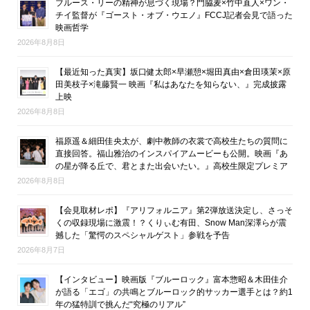
ブルース・リーの精神が息づく現場？門脇麦×竹中直人×ワン・
チイ監督が『ゴースト・オブ・ウエノ』FCCJ記者会見で語った
映画哲学
2026年8月8日
【最近知った真実】坂口健太郎×早瀬憩×堀田真由×倉田瑛茉×原
田美枝子×滝藤賢一 映画『私はあなたを知らない、』完成披露
上映
2026年8月8日
福原遥＆細田佳央太が、劇中教師の衣裳で高校生たちの質問に
直接回答。福山雅治のインスパイアムービーも公開。映画『あ
の星が降る丘で、君とまた出会いたい。』高校生限定プレミア
2026年8月8日
【会見取材レポ】『アリフォルニア』第2弾放送決定し、さっそ
くの収録現場に激震！？くりぃむ有田、Snow Man深澤らが震
撼した「驚愕のスペシャルゲスト」参戦を予告
2026年8月7日
【インタビュー】映画版『ブルーロック』富本惣昭＆木田佳介
が語る「エゴ」の共鳴とブルーロック的サッカー選手とは？約1
年の猛特訓で挑んだ“究極のリアル”