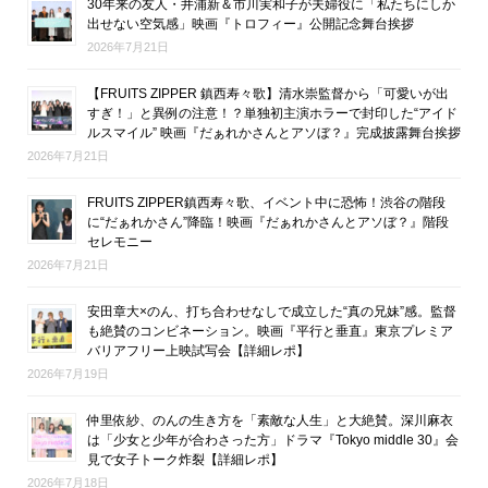
30年来の友人・井浦新＆市川実和子が夫婦役に「私たちにしか
出せない空気感」映画『トロフィー』公開記念舞台挨拶
2026年7月21日
【FRUITS ZIPPER 鎮西寿々歌】清水崇監督から「可愛いが出
すぎ！」と異例の注意！？単独初主演ホラーで封印した“アイド
ルスマイル” 映画『だぁれかさんとアソぼ？』完成披露舞台挨拶
2026年7月21日
FRUITS ZIPPER鎮西寿々歌、イベント中に恐怖！渋谷の階段
に“だぁれかさん”降臨！映画『だぁれかさんとアソぼ？』階段
セレモニー
2026年7月21日
安田章大×のん、打ち合わせなしで成立した“真の兄妹”感。監督
も絶賛のコンビネーション。映画『平行と垂直』東京プレミア
バリアフリー上映試写会【詳細レポ】
2026年7月19日
仲里依紗、のんの生き方を「素敵な人生」と大絶賛。深川麻衣
は「少女と少年が合わさった方」ドラマ『Tokyo middle 30』会
見で女子トーク炸裂【詳細レポ】
2026年7月18日