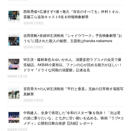
西島秀俊×広瀬すず×瀬々敬久『存在のすべてを』仲村トオル、
斎藤工ら追加キャスト6名＆特報映像解禁
2026年7月8日
吉岡里帆×奈緒W主演映画『シャドウワーク』予告映像解禁 “お
うち”に隠された殺人の秘密。主題歌はharuka nakamura
2026年7月8日
W主演・藤林泰也＆ゆいかれん、溺愛妄想ラブコメの会見で爆
笑秘話。AKB48小栗有以、ファンの心が読める能力がほしい！
ドラマ『ドライな同期の溺愛癖』記者会見
2026年7月7日
安田章大×のんW主演映画『平行と垂直』兄妹の日常映す場面写
真解禁
2026年7月6日
中島健人、全身で表現した“令和のスター”像を熱弁！「次は君
の波に乗りたいな」と七夕に甘い願いを込める。映画『ラブ≠コ
メディ』公開初日舞台挨拶【詳細】レポート
2026年7月4日