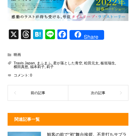
X
T
H
Li
F
Share
hr
at
n
a
e
e
e
c
映画
a
n
e
Travis Japan
,
まふまふ
,
君が落とした青空
,
松田元太
,
板垣瑞生
,
横田真悠
,
福本莉子
,
莉子
d
a
b
コメント:
0
s
o
o
k
関連記事一覧
観客の前で“初”舞台挨拶。不意打ちサプラ