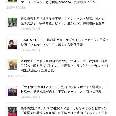
マ『ペンション・恋は桃色 season4』完成披露イベント
2026年7月26日
香取慎吾主演『虚ろな十字架』メインキャスト解禁。鈴木杏、
蓮佛美沙子、宇崎竜童、ピエール瀧が出演。特報映像も解禁
2026年7月26日
FRUITS ZIPPER・鎮西寿々歌、サプライズメッセージに号泣！
映画『だぁれかさんとアソぼ？』公開前夜祭
2026年7月24日
鈴鹿央士、連ドラ単独初主演作で「法廷ラップ」に挑戦！稲垣
吾郎も「僕もラップしたい」と熱望？ドラマ9「リーガルビート
-逆転の法廷-」記者会見
2026年7月23日
『サイボーグ009 ネメシス』先行上映会レポート：梶裕貴、中
村悠一、早見沙織が語る「不変のテーマ」と「新たな正義」
2026年7月22日
染谷将太は“ステルス”の権化！？唐田えりか＆くるまも驚愕の
「現場での異常な存在感」の正体とは？映画『チルド』初日舞