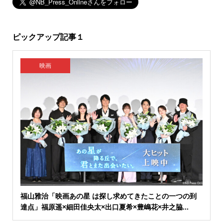
ピックアップ記事１
映画
福山雅治「映画あの星 は探し求めてきたことの一つの到
達点」福原遥×細田佳央太×出口夏希×豊嶋花×井之脇...