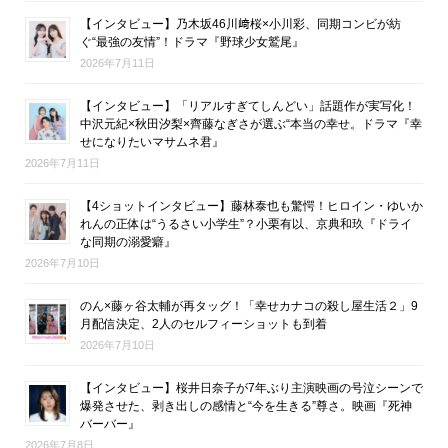
【インタビュー】乃木坂46川﨑桜×小川彩、同期コンビが紡
ぐ“最強の友情”！ドラマ『野球少女鷲尾』
2026年7月11日
【インタビュー】「リアルすぎてしんどい」話題作が実写化！
中沢元紀×秋田汐梨×齊藤なぎさが選ぶ“本当の幸せ。ドラマ『幸
せになりたいマサムネ君』
2026年7月11日
【4ショットインタビュー】藤林泰也も驚愕！ヒロイン・ゆいか
れんの正体は“うるさい小学生”？小栗有以、京典和玖『ドライ
な同期の溺愛癖』
2026年7月10日
のん×藤ヶ谷太輔が再タッグ！「幸せカナコの殺し屋生活２」9
月配信決定、2人のセルフィーショットも到着
2026年7月10日
【インタビュー】桜井日奈子が7年ぶり主演映画の号泣シーンで
爆発させた、剥き出しの感情と“今を生きる”尊さ。映画『死神
バーバー』
2026年7月8日