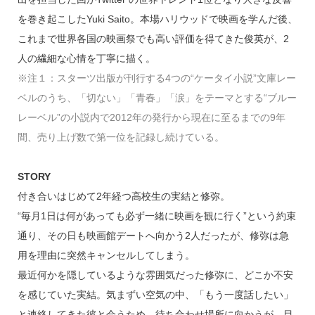
を巻き起こしたYuki Saito。本場ハリウッドで映画を学んだ後、
これまで世界各国の映画祭でも高い評価を得てきた俊英が、2
人の繊細な心情を丁寧に描く。
※注１：スターツ出版が刊行する4つの“ケータイ小説”文庫レー
ベルのうち、「切ない」「青春」「涙」をテーマとする“ブルー
レーベル”の小説内で2012年の発行から現在に至るまでの9年
間、売り上げ数で第一位を記録し続けている。
STORY
付き合いはじめて2年経つ高校生の実結と修弥。
“毎月1日は何があっても必ず一緒に映画を観に行く”という約束
通り、その日も映画館デートへ向かう2人だったが、修弥は急
用を理由に突然キャンセルしてしまう。
最近何かを隠しているような雰囲気だった修弥に、どこか不安
を感じていた実結。気まずい空気の中、「もう一度話したい」
と連絡してきた彼と会うため、待ち合わせ場所に向かうが、目