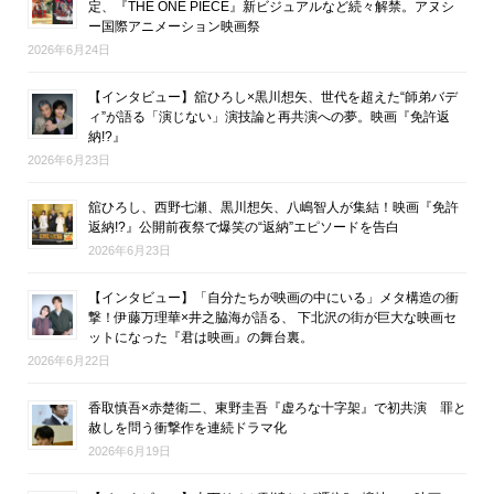
定、『THE ONE PIECE』新ビジュアルなど続々解禁。アヌシ
ー国際アニメーション映画祭
2026年6月24日
【インタビュー】舘ひろし×黒川想矢、世代を超えた“師弟バデ
ィ”が語る「演じない」演技論と再共演への夢。映画『免許返
納!?』
2026年6月23日
舘ひろし、西野七瀬、黒川想矢、八嶋智人が集結！映画『免許
返納!?』公開前夜祭で爆笑の“返納”エピソードを告白
2026年6月23日
【インタビュー】「自分たちが映画の中にいる」メタ構造の衝
撃！伊藤万理華×井之脇海が語る、 下北沢の街が巨大な映画セ
ットになった『君は映画』の舞台裏。
2026年6月22日
香取慎吾×赤楚衛二、東野圭吾『虚ろな十字架』で初共演 罪と
赦しを問う衝撃作を連続ドラマ化
2026年6月19日