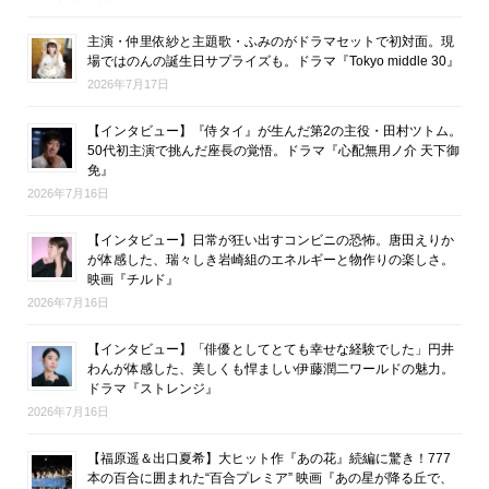
主演・仲里依紗と主題歌・ふみのがドラマセットで初対面。現
場ではのんの誕生日サプライズも。ドラマ『Tokyo middle 30』
2026年7月17日
【インタビュー】『侍タイ』が生んだ第2の主役・田村ツトム。
50代初主演で挑んだ座長の覚悟。ドラマ『心配無用ノ介 天下御
免』
2026年7月16日
【インタビュー】日常が狂い出すコンビニの恐怖。唐田えりか
が体感した、瑞々しき岩崎組のエネルギーと物作りの楽しさ。
映画『チルド』
2026年7月16日
【インタビュー】「俳優としてとても幸せな経験でした」円井
わんが体感した、美しくも悍ましい伊藤潤二ワールドの魅力。
ドラマ『ストレンジ』
2026年7月16日
【福原遥＆出口夏希】大ヒット作『あの花』続編に驚き！777
本の百合に囲まれた“百合プレミア” 映画『あの星が降る丘で、