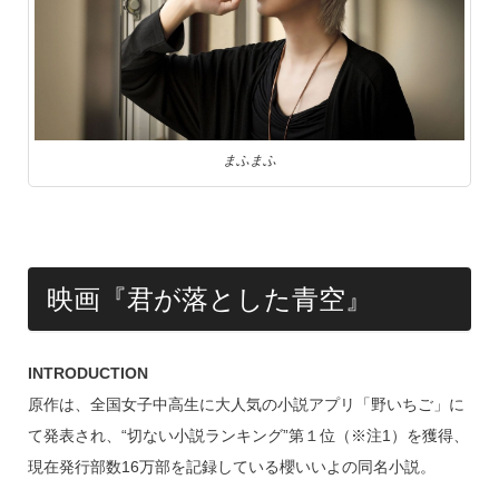
まふまふ
映画『君が落とした青空』
INTRODUCTION
原作は、全国女子中高生に大人気の小説アプリ「野いちご」に
て発表され、“切ない小説ランキング”第１位（※注1）を獲得、
現在発行部数16万部を記録している櫻いいよの同名小説。