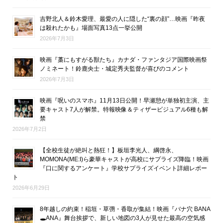
吉野北人＆鈴木愛理、最愛の人に隠した“裏の顔”…映画『昨夜
は殺れたかも』場面写真13点一挙公開
2026年7月3日
映画『藁にもすがる獣たち』カナダ・ファンタジア国際映画祭
ノミネート！鈴鹿央士・城定秀夫監督が喜びのコメント
2026年7月3日
映画『呪いのスマホ』11月13日公開！早瀬憩が単独初主演、主
要キャスト7人が解禁。特報映像＆ティザービジュアル6種も解
禁
2026年7月2日
【全校生徒が絶叫と熱狂！】板垣李光人、綱啓永、
MOMONA(ME:I)ら豪華キャストが高校にサプライズ降臨！映画
『口に関するアンケート』学校サプライズイベント詳細レポー
ト
2026年6月29日
8年越しの約束！稲垣・草彅・香取が集結！映画『バナ穴 BANA
🕳ANA』舞台挨拶で、新しい地図の3人が見せた最高の空気感