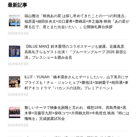
最新記事
福山雅治「映画あの星 は探し求めてきたことの一つの到達点」
福原遥×細田佳央太×出口夏希×豊嶋花×井之脇海 映画『あの星が
降る丘で、君とまた出会いたい。』公開御礼舞台挨拶
2026年8月9日
【BLUE MAN】鈴木愛理のコラボステージも披露。近藤真彦、
高島礼子らもゲスト出演！『ブルーマングループ 2026 新宿公
演』プレスショー＆囲み会見
2026年8月9日
ILLIT・YUNAH「橋本環奈さんとデートしたい♪」山下美月にサ
プライズも！チェ・ジョンヒョプ×勝地涼×加納愛子×桜田通×東
村アキコ ドラマ『バカンスの法則』プレミアイベント
2026年8月9日
難しいテーマで映像化困難と言われ、構想18年。西島秀俊×黒
木華×宮藤官九郎×柴咲コウ×片岡鶴太郎×中島哲也 映画『時には
懺悔を』完成披露試写会
2026年8月8日