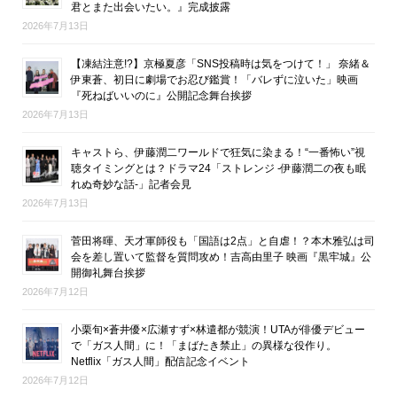
君とまた出会いたい。』完成披露
2026年7月13日
【凍結注意!?】京極夏彦「SNS投稿時は気をつけて！」 奈緒＆
伊東蒼、初日に劇場でお忍び鑑賞！「バレずに泣いた」映画
『死ねばいいのに』公開記念舞台挨拶
2026年7月13日
キャストら、伊藤潤二ワールドで狂気に染まる！“一番怖い”視
聴タイミングとは？ドラマ24「ストレンジ -伊藤潤二の夜も眠
れぬ奇妙な話-」記者会見
2026年7月13日
菅田将暉、天才軍師役も「国語は2点」と自虐！？本木雅弘は司
会を差し置いて監督を質問攻め！吉高由里子 映画『黒牢城』公
開御礼舞台挨拶
2026年7月12日
小栗旬×蒼井優×広瀬すず×林遣都が競演！UTAが俳優デビュー
で「ガス人間」に！「まばたき禁止」の異様な役作り。
Netflix「ガス人間」配信記念イベント
2026年7月12日