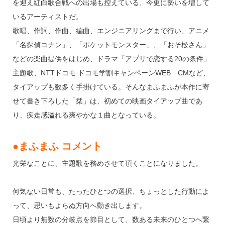
k
を迎え紅白歌合戦への出場も控えている、今更に勢いを増して
いるアーティストだ。
歌唱、作詞、作曲、編曲、エンジニアリングまで行い、アニメ
「名探偵コナン」、「ポケットモンスター」、「おそ松さん」
などの楽曲提供をはじめ、ドラマ「アプリで恋する20の条件」
主題歌、NTTドコモ ドコモ学割キャンペーンWEB CMなど、
タイアップも数多く手掛けている。そんなまふまふが本作に寄
せて書き下ろした「栞」は、初めての映画タイアップ曲であ
り、疾走感溢れる爽やかな１曲となっている。
●まふまふ コメント
光栄なことに、主題歌を務めさせて頂くことになりました。
何気ない日常も、たったひとつの選択、ちょっとした行動によ
って、思いもよらぬ方向へ動き出します。
日頃より無数の分岐点を節目として、数ある未来のひとつへ繋