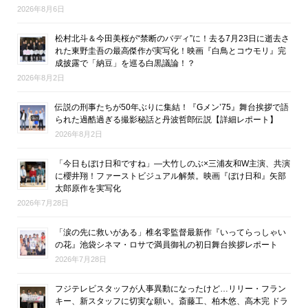
2026年8月6日
松村北斗＆今田美桜が“禁断のバディ”に！去る7月23日に逝去さ
れた東野圭吾の最高傑作が実写化！映画『白鳥とコウモリ』完
成披露で「納豆」を巡る白黒議論！？
2026年8月2日
伝説の刑事たちが50年ぶりに集結！『Gメン’75』舞台挨拶で語
られた過酷過ぎる撮影秘話と丹波哲郎伝説【詳細レポート】
2026年8月2日
「今日もぼけ日和ですね」―大竹しのぶ×三浦友和W主演、共演
に櫻井翔！ファーストビジュアル解禁。映画『ぼけ日和』矢部
太郎原作を実写化
2026年7月28日
「涙の先に救いがある」椎名零監督最新作『いってらっしゃい
の花』池袋シネマ・ロサで満員御礼の初日舞台挨拶レポート
2026年7月28日
フジテレビスタッフが人事異動になったけど…リリー・フラン
キー、新スタッフに切実な願い。斎藤工、柏木悠、高木完 ドラ