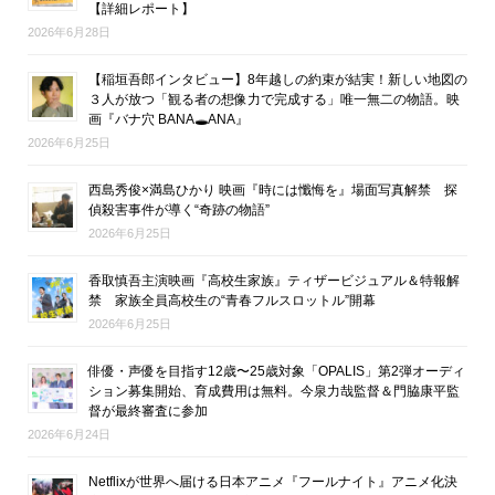
【詳細レポート】
2026年6月28日
【稲垣吾郎インタビュー】8年越しの約束が結実！新しい地図の
３人が放つ「観る者の想像力で完成する」唯一無二の物語。映
画『バナ穴 BANA🕳ANA』
2026年6月25日
西島秀俊×満島ひかり 映画『時には懺悔を』場面写真解禁 探
偵殺害事件が導く“奇跡の物語”
2026年6月25日
香取慎吾主演映画『高校生家族』ティザービジュアル＆特報解
禁 家族全員高校生の“青春フルスロットル”開幕
2026年6月25日
俳優・声優を目指す12歳〜25歳対象「OPALIS」第2弾オーディ
ション募集開始、育成費用は無料。今泉力哉監督＆門脇康平監
督が最終審査に参加
2026年6月24日
Netflixが世界へ届ける日本アニメ『フールナイト』アニメ化決