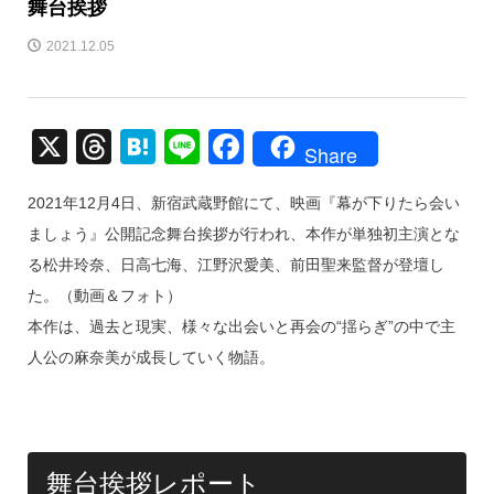
舞台挨拶
2021.12.05
X
T
H
Li
F
Share
hr
at
n
a
2021年12月4日、新宿武蔵野館にて、映画『幕が下りたら会い
e
e
e
c
ましょう』公開記念舞台挨拶が行われ、本作が単独初主演とな
a
n
e
る松井玲奈、日高七海、江野沢愛美、前田聖来監督が登壇し
d
a
b
た。（動画＆フォト）
s
o
本作は、過去と現実、様々な出会いと再会の“揺らぎ”の中で主
o
人公の麻奈美が成長していく物語。
k
舞台挨拶レポート