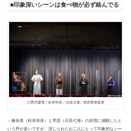
■印象深いシーンは食べ物が必ず絡んでる
江野沢愛美／松井玲奈／日高七海／前田聖来監督
－麻奈美（松井玲奈）と早苗（日高七海）の友情に感動したと
いう声が多いですが、演じられたお二人にとって印象的なシー