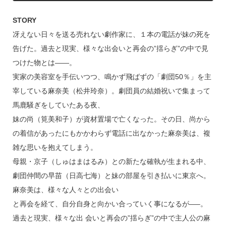
STORY
冴えない日々を送る売れない劇作家に、１本の電話が妹の死を
告げた。過去と現実、様々な出会いと再会の”揺らぎ”の中で見
つけた物とは—―。
実家の美容室を手伝いつつ、鳴かず飛ばずの「劇団50％」を主
宰している麻奈美（松井玲奈）。劇団員の結婚祝いで集まって
馬鹿騒ぎをしていたある夜、
妹の尚（筧美和子）が資材置場で亡くなった。その日、尚から
の着信があったにもかかわらず電話に出なかった麻奈美は、複
雑な思いを抱えてしまう。
母親・京子（しゅはまはるみ）との新たな確執が生まれる中、
劇団仲間の早苗（日高七海）と妹の部屋を引き払いに東京へ。
麻奈美は、様々な人々との出会い
と再会を経て、自分自身と向かい合っていく事になるが—–。
過去と現実、様々な出 会いと再会の”揺らぎ”の中で主人公の麻