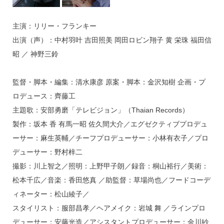
主演：リリー・フランキー
出演（声）：中村羽叶 吉田照美 岡田ロビン翔子 黄 栄珠 福田信
昭 ／ 神野三鈴
監督・脚本・編集：清水康彦 原案・脚本：金沢知樹 企画・プ
ロデュース：齊藤工
主題歌：安部勇磨「テレビジョン」（Thaian Records）
製作：坂本 香 有馬一昭 佐久間大介／エグゼクティブプロデュ
ーサー：麻生英輔／チーフプロデューサー：小林有衣子／プロ
デューサー：野村梓二
撮影：川上智之／照明：上野甲子朗／録音：桐山裕行／美術：
松本千広／音楽：香田悠真 ／助監督：草場尚也／フードコーデ
ィネーター：松山綾子／
スタイリスト：服部昌孝／ヘアメイク：岩城 舞 ／ラインプロ
デューサー：安藤光造／アシスタントプロデューサー：金川紗