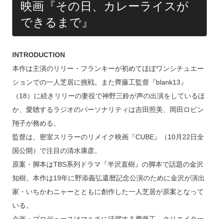
映画『その日、カレーライスが
できるまで』
INTRODUCTION
本作は主演のリリー・フランキーが初めてほぼワンシチュエー
ションでの一人芝居に挑戦。また齊藤工監督『blank13』
（18）に続きリリーの妻役で神野三鈴が声の出演をしているほ
か、愛聴するラジオのパーソナリティは吉田照美、岡田ロビン
翔子が務める。
監督は、密室スリラーのリメイク映画『CUBE』（10月22日全
国公開）で注目の清水康彦。
原案・脚本はTBS系列ドラマ『半沢直樹』の脚本で話題の金沢
知樹。本作は19年に野添義弘還暦記念公演のために金沢が演出
家・いちかわニャーとともに創作した一人芝居が原案となって
いる。
企画・プロデュースはマルチに活躍する齊藤工。クリエイター