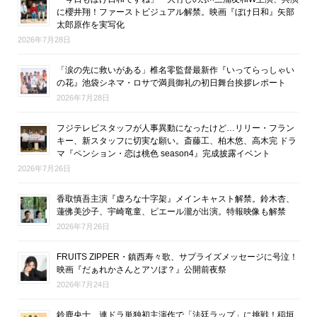
に櫻井翔！ファーストビジュアル解禁。映画『ぼけ日和』矢部
太郎原作を実写化
2026年7月28日
「涙の先に救いがある」椎名零監督最新作『いってらっしゃい
の花』池袋シネマ・ロサで満員御礼の初日舞台挨拶レポート
2026年7月28日
フジテレビスタッフが人事異動になったけど…リリー・フラン
キー、新スタッフに切実な願い。斎藤工、柏木悠、高木完 ドラ
マ『ペンション・恋は桃色 season4』完成披露イベント
2026年7月26日
香取慎吾主演『虚ろな十字架』メインキャスト解禁。鈴木杏、
蓮佛美沙子、宇崎竜童、ピエール瀧が出演。特報映像も解禁
2026年7月26日
FRUITS ZIPPER・鎮西寿々歌、サプライズメッセージに号泣！
映画『だぁれかさんとアソぼ？』公開前夜祭
2026年7月24日
鈴鹿央士、連ドラ単独初主演作で「法廷ラップ」に挑戦！稲垣