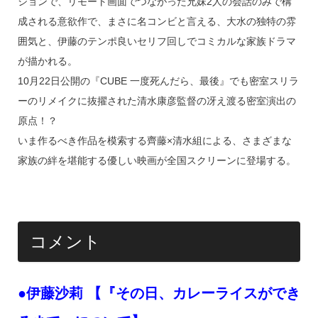
ションで、リモート画面でつながった兄妹2人の会話のみで構
成される意欲作で、まさに名コンビと言える、大水の独特の雰
囲気と、伊藤のテンポ良いセリフ回しでコミカルな家族ドラマ
が描かれる。
10月22日公開の『CUBE 一度死んだら、最後』でも密室スリラ
ーのリメイクに抜擢された清水康彦監督の冴え渡る密室演出の
原点！？
いま作るべき作品を模索する齊藤×清水組による、さまざまな
家族の絆を堪能する優しい映画が全国スクリーンに登場する。
コメント
●伊藤沙莉 【『その日、カレーライスができ