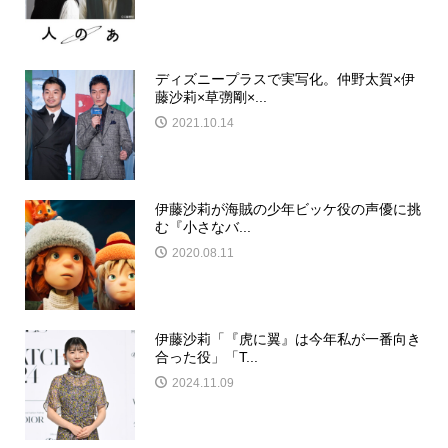
ディズニープラスで実写化。仲野太賀×伊
藤沙莉×草彅剛×...
2021.10.14
伊藤沙莉が海賊の少年ビッケ役の声優に挑
む『小さなバ...
2020.08.11
伊藤沙莉「『虎に翼』は今年私が一番向き
合った役」「T...
2024.11.09