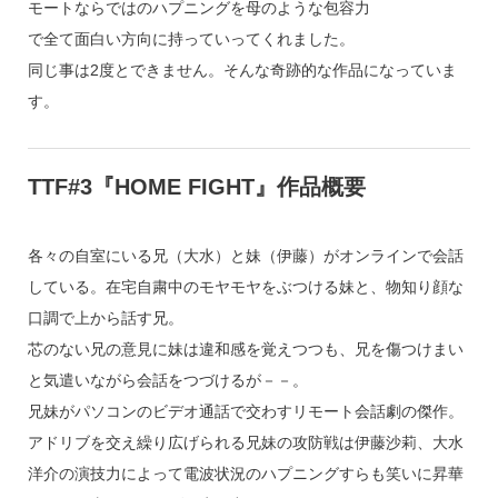
モートならではのハプニングを母のような包容力
で全て面白い方向に持っていってくれました。
同じ事は2度とできません。そんな奇跡的な作品になっていま
す。
TTF#3『HOME FIGHT』作品概要
各々の自室にいる兄（大水）と妹（伊藤）がオンラインで会話
している。在宅自粛中のモヤモヤをぶつける妹と、物知り顔な
口調で上から話す兄。
芯のない兄の意見に妹は違和感を覚えつつも、兄を傷つけまい
と気遣いながら会話をつづけるが－－。
兄妹がパソコンのビデオ通話で交わすリモート会話劇の傑作。
アドリブを交え繰り広げられる兄妹の攻防戦は伊藤沙莉、大水
洋介の演技力によって電波状況のハプニングすらも笑いに昇華