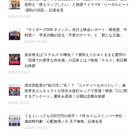
吾郎も「僕もラップしたい」と熱望？ドラマ9「リーガルビート
-逆転の法廷-」記者会見
2026年7月23日
『サイボーグ009 ネメシス』先行上映会レポート：梶裕貴、中
村悠一、早見沙織が語る「不変のテーマ」と「新たな正義」
2026年7月22日
染谷将太は“ステルス”の権化！？唐田えりか＆くるまも驚愕の
「現場での異常な存在感」の正体とは？映画『チルド』初日舞
台挨拶
2026年7月22日
清水崇監督が“稲川淳二”化！？「コメディーもやりたい！」板
垣李光人らキャストが浴衣＆提灯ルックで登場！映画『口に関
するアンケート』夏休み直前！公開記念舞台挨拶
2026年7月22日
うまくいっても100万円の赤字！？侍タイムスリッパー外伝・
連続時代劇「心配無用ノ介 天下御免」記者会見
2026年7月22日