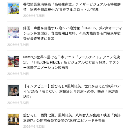
香取慎吾主演映画『高校生家族』ティザービジュアル＆特報解
禁 家族全員高校生の“青春フルスロットル”開幕
2026年6月25日
俳優・声優を目指す12歳〜25歳対象「OPALIS」第2弾オーディ
ション募集開始、育成費用は無料。今泉力哉監督＆門脇康平監
督が最終審査に参加
2026年6月24日
Netflixが世界へ届ける日本アニメ『フールナイト』アニメ化決
定、『THE ONE PIECE』新ビジュアルなど続々解禁。アヌシ
ー国際アニメーション映画祭
2026年6月24日
【インタビュー】舘ひろし×黒川想矢、世代を超えた“師弟バデ
ィ”が語る「演じない」演技論と再共演への夢。映画『免許返
納!?』
2026年6月23日
舘ひろし、西野七瀬、黒川想矢、八嶋智人が集結！映画『免許
返納!?』公開前夜祭で爆笑の“返納”エピソードを告白
2026年6月23日