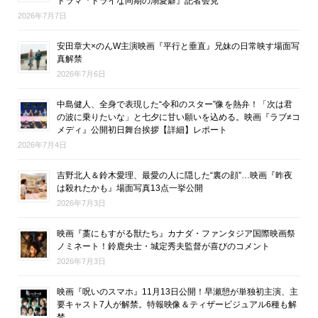
ドラマ『ドライな同期の溺愛癖』記者会見
2026年7月7日
安田章大×のんW主演映画『平行と垂直』兄妹の日常映す場面写
真解禁
2026年7月6日
中島健人、全身で表現した“令和のスター”像を熱弁！「次は君
の波に乗りたいな」と七夕に甘い願いを込める。映画『ラブ≠コ
メディ』公開初日舞台挨拶【詳細】レポート
2026年7月4日
吉野北人＆鈴木愛理、最愛の人に隠した“裏の顔”…映画『昨夜
は殺れたかも』場面写真13点一挙公開
2026年7月3日
映画『藁にもすがる獣たち』カナダ・ファンタジア国際映画祭
ノミネート！鈴鹿央士・城定秀夫監督が喜びのコメント
2026年7月3日
映画『呪いのスマホ』11月13日公開！早瀬憩が単独初主演、主
要キャスト7人が解禁。特報映像＆ティザービジュアル6種も解
禁