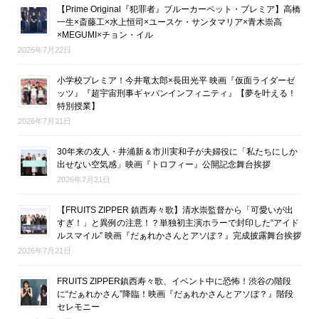
【Prime Original『犯罪者』ブルーカーペット・プレミア】高橋
一生×斎藤工×水上恒司×ユースケ・サンタマリア×青木崇高
×MEGUMI×チョン・イル
2026年7月22日
小学校プレミア！今井竜太郎×長田光平 映画『仮面ライダーゼ
ッツ』『超宇宙刑事ギャバンインフィニティ』【夢を叶える！
特別授業】
2026年7月21日
30年来の友人・井浦新＆市川実和子が夫婦役に「私たちにしか
出せない空気感」映画『トロフィー』公開記念舞台挨拶
2026年7月21日
【FRUITS ZIPPER 鎮西寿々歌】清水崇監督から「可愛いが出
すぎ！」と異例の注意！？単独初主演ホラーで封印した“アイド
ルスマイル” 映画『だぁれかさんとアソぼ？』完成披露舞台挨拶
2026年7月21日
FRUITS ZIPPER鎮西寿々歌、イベント中に恐怖！渋谷の階段
に“だぁれかさん”降臨！映画『だぁれかさんとアソぼ？』階段
セレモニー