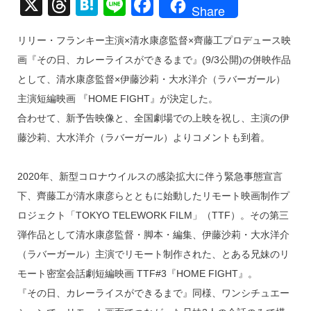
X
T
H
Li
F
Share
hr
at
n
a
リリー・フランキー主演×清水康彦監督×齊藤工プロデュース映
e
e
e
c
画『その日、カレーライスができるまで』(9/3公開)の併映作品
a
n
e
として、清水康彦監督×伊藤沙莉・大水洋介（ラバーガール）
d
a
b
主演短編映画 『HOME FIGHT』が決定した。
s
o
合わせて、新予告映像と、全国劇場での上映を祝し、主演の伊
o
藤沙莉、大水洋介（ラバーガール）よりコメントも到着。
k
2020年、新型コロナウイルスの感染拡大に伴う緊急事態宣言
下、齊藤工が清水康彦らとともに始動したリモート映画制作プ
ロジェクト「TOKYO TELEWORK FILM」（TTF）。その第三
弾作品として清水康彦監督・脚本・編集、伊藤沙莉・大水洋介
（ラバーガール）主演でリモート制作された、とある兄妹のリ
モート密室会話劇短編映画 TTF#3『HOME FIGHT』。
『その日、カレーライスができるまで』同様、ワンシチュエー