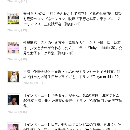
2026年7月21日
安田章大×のん、打ち合わせなしで成立した“真の兄妹”感。監督
も絶賛のコンビネーション。映画『平行と垂直』東京プレミア
バリアフリー上映試写会【詳細レポ】
2026年7月19日
仲里依紗、のんの生き方を「素敵な人生」と大絶賛。深川麻衣
は「少女と少年が合わさった方」ドラマ『Tokyo middle 30』会
見で女子トーク炸裂【詳細レポ】
2026年7月18日
主演・仲里依紗と主題歌・ふみのがドラマセットで初対面。現
場ではのんの誕生日サプライズも。ドラマ『Tokyo middle 30』
2026年7月17日
【インタビュー】『侍タイ』が生んだ第2の主役・田村ツトム。
50代初主演で挑んだ座長の覚悟。ドラマ『心配無用ノ介 天下御
免』
2026年7月16日
【インタビュー】日常が狂い出すコンビニの恐怖。唐田えりか
が体感した、瑞々しき岩崎組のエネルギーと物作りの楽しさ。