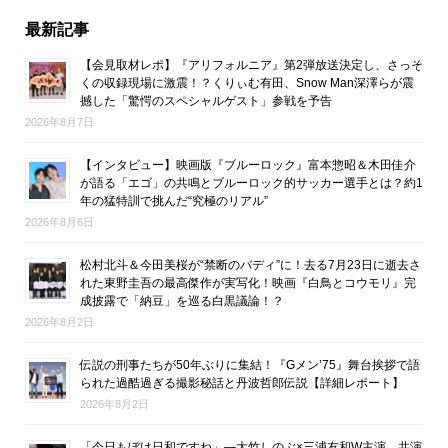
最新記事
【会見取材レポ】『アリフォルニア』第2弾放送決定し、さっそ
くの収録現場に激震！？くりぃむ有田、Snow Man深澤らが震
撼した「驚愕のスペシャルゲスト」参戦を予告
2026年8月7日
【インタビュー】映画版『ブルーロック』富本惣昭＆木田佳介
が語る「エゴ」の共鳴とブルーロック的サッカー選手とは？約1
年の猛特訓で挑んだ“究極のリアル”
2026年8月6日
松村北斗＆今田美桜が“禁断のバディ”に！去る7月23日に逝去さ
れた東野圭吾の最高傑作が実写化！映画『白鳥とコウモリ』完
成披露で「納豆」を巡る白黒議論！？
2026年8月2日
伝説の刑事たちが50年ぶりに集結！『Gメン’75』舞台挨拶で語
られた過酷過ぎる撮影秘話と丹波哲郎伝説【詳細レポート】
2026年8月2日
「今日もぼけ日和ですね」―大竹しのぶ×三浦友和W主演、共演