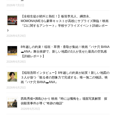
2026年7月2日
【全校生徒が絶叫と熱狂！】板垣李光人、綱啓永、
MOMONA(ME:I)ら豪華キャストが高校にサプライズ降臨！映画
『口に関するアンケート』学校サプライズイベント詳細レポー
ト
2026年6月29日
8年越しの約束！稲垣・草彅・香取が集結！映画『バナ穴 BANA
🕳ANA』舞台挨拶で、新しい地図の3人が見せた最高の空気感
【詳細レポート】
2026年6月28日
【稲垣吾郎インタビュー】8年越しの約束が結実！新しい地図の
３人が放つ「観る者の想像力で完成する」唯一無二の物語。映
画『バナ穴 BANA🕳ANA』
2026年6月25日
西島秀俊×満島ひかり 映画『時には懺悔を』場面写真解禁 探
偵殺害事件が導く“奇跡の物語”
2026年6月25日