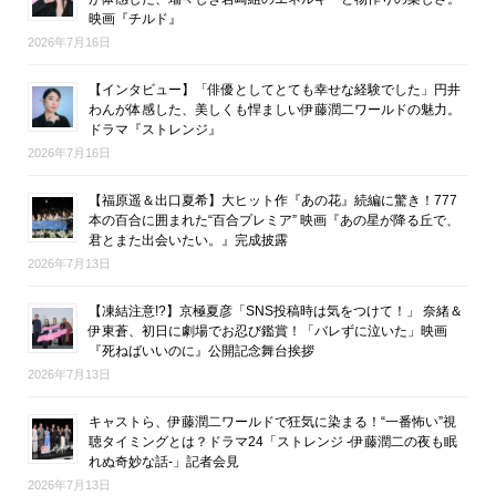
映画『チルド』
2026年7月16日
【インタビュー】「俳優としてとても幸せな経験でした」円井
わんが体感した、美しくも悍ましい伊藤潤二ワールドの魅力。
ドラマ『ストレンジ』
2026年7月16日
【福原遥＆出口夏希】大ヒット作『あの花』続編に驚き！777
本の百合に囲まれた“百合プレミア” 映画『あの星が降る丘で、
君とまた出会いたい。』完成披露
2026年7月13日
【凍結注意!?】京極夏彦「SNS投稿時は気をつけて！」 奈緒＆
伊東蒼、初日に劇場でお忍び鑑賞！「バレずに泣いた」映画
『死ねばいいのに』公開記念舞台挨拶
2026年7月13日
キャストら、伊藤潤二ワールドで狂気に染まる！“一番怖い”視
聴タイミングとは？ドラマ24「ストレンジ -伊藤潤二の夜も眠
れぬ奇妙な話-」記者会見
2026年7月13日