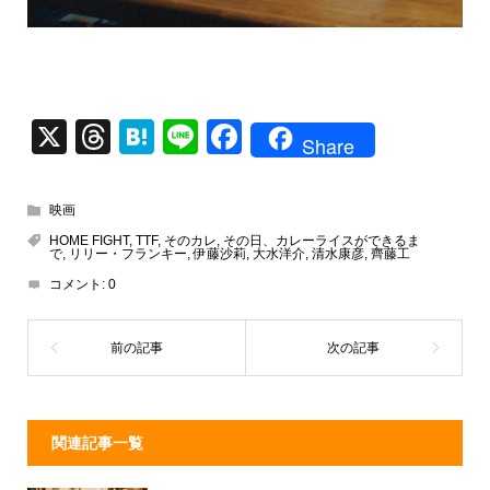
X
T
H
Li
F
Share
hr
at
n
a
e
e
e
c
映画
a
n
e
HOME FIGHT
,
TTF
,
そのカレ
,
その日、カレーライスができるま
で
,
リリー・フランキー
,
伊藤沙莉
,
大水洋介
,
清水康彦
,
齊藤工
d
a
b
コメント:
0
s
o
o
k
関連記事一覧