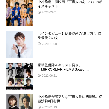
中村倫也主演映画『宇宙人のあいつ』のボ
イスキャスト...
2023.03.01
【インタビュー】伊藤沙莉の“逃げ方”。自
身最後？の女...
2020.11.08
豪華監督陣＆キャスト発表。
『MIRRORLIAR FILMS Season...
2022.06.21
中村倫也が訳アリな宇宙人役に初挑戦。伊
藤沙莉×日村勇...
2023.01.19