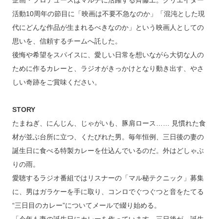
活動10周年の節目に「映画は不要不急なのか」「混沌とした現
代にどんな作品が生まれるべきなのか」という映画人としての
思いを、信頼するチームへ託した。
後悔や希望をスパイスに、愛しい日常を想いながら大切な人の
ために作るカレーと、ラジオがきっかけとなり動き出す、やさ
しい奇跡をご賞味ください。
STORY
たまねぎ、にんじん、じゃがいも、豚肩ロース…… 見慣れた食
材が並ぶ台所に立つ、くたびれた男。毎年恒例、三日後の妻の
誕生日に食べる特製カレーを仕込んでいるのだ。外はどしゃぶ
りの雨。
愛聴するラジオ番組ではリスナーの「マル秘テクニック」募集
に、男はガラケーを手に取り、コンロでぐつぐつと音をたてる
“三日目のカレー”についてメールで綴り始める。
「今年も妻の誕生日にカレーを作っています。三日後が、誕生