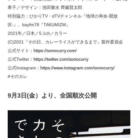
希子／デザイン：池田樂水 齊藤賢太郎
特別協力：ひかりTV・dTVチャンネル『地球の寿命-開放
区-』、bayfm78『TAKUMIZM』
2021年／日本／5.1ch／カラー
(C)2021『その日、カレーライスができるまで』製作委員会
公式サイト：
https://sonocurry.com/
公式Twitter：
https://twitter.com/sonocurry
公式Instagram：
https://www.instagram.com/sonocurry/
#そのカレ
9月3日(金）より、全国順次公開