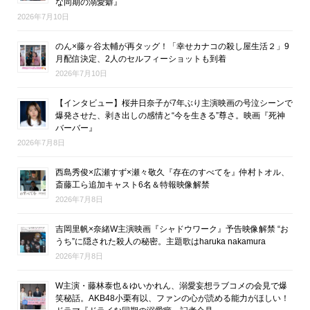
な同期の溺愛癖』
2026年7月10日
のん×藤ヶ谷太輔が再タッグ！「幸せカナコの殺し屋生活２」9
月配信決定、2人のセルフィーショットも到着
2026年7月10日
【インタビュー】桜井日奈子が7年ぶり主演映画の号泣シーンで
爆発させた、剥き出しの感情と“今を生きる”尊さ。映画『死神
バーバー』
2026年7月8日
西島秀俊×広瀬すず×瀬々敬久『存在のすべてを』仲村トオル、
斎藤工ら追加キャスト6名＆特報映像解禁
2026年7月8日
吉岡里帆×奈緒W主演映画『シャドウワーク』予告映像解禁 “お
うち”に隠された殺人の秘密。主題歌はharuka nakamura
2026年7月8日
W主演・藤林泰也＆ゆいかれん、溺愛妄想ラブコメの会見で爆
笑秘話。AKB48小栗有以、ファンの心が読める能力がほしい！