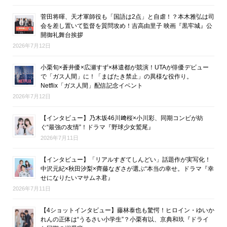
菅田将暉、天才軍師役も「国語は2点」と自虐！？本木雅弘は司
会を差し置いて監督を質問攻め！吉高由里子 映画『黒牢城』公
開御礼舞台挨拶
2026年7月12日
小栗旬×蒼井優×広瀬すず×林遣都が競演！UTAが俳優デビュー
で「ガス人間」に！「まばたき禁止」の異様な役作り。
Netflix「ガス人間」配信記念イベント
2026年7月12日
【インタビュー】乃木坂46川﨑桜×小川彩、同期コンビが紡
ぐ“最強の友情”！ドラマ『野球少女鷲尾』
2026年7月11日
【インタビュー】「リアルすぎてしんどい」話題作が実写化！
中沢元紀×秋田汐梨×齊藤なぎさが選ぶ“本当の幸せ。ドラマ『幸
せになりたいマサムネ君』
2026年7月11日
【4ショットインタビュー】藤林泰也も驚愕！ヒロイン・ゆいか
れんの正体は“うるさい小学生”？小栗有以、京典和玖『ドライ