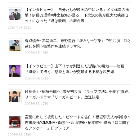
【インタビュー】「自分たちが映画の中にいる」メタ構造の衝
撃！伊藤万理華×井之脇海が語る、 下北沢の街が巨大な映画セ
ットになった『君は映画』の舞台裏。
2026年6月22日
香取慎吾×赤楚衛二、東野圭吾『虚ろな十字架』で初共演 罪と
赦しを問う衝撃作を連続ドラマ化
2026年6月19日
【インタビュー】山下リオが到達した“憑依”の境地――映画
『遺愛』で描く、慈愛と呪いが交錯する不穏な境界線
2026年6月17日
鈴鹿央士×稲垣吾郎×小雪が初共演 “ラップで法廷を覆す”異色
リーガルドラマ『リーガルビート』放送決定
2026年6月17日
言葉に出して後悔したエピソードを告白！板垣李光人×綱啓永×
吉川愛×MOMONA×森愁斗×西山智樹×柄本時生 映画『口に関す
るアンケート』口プレミア
2026年6月15日