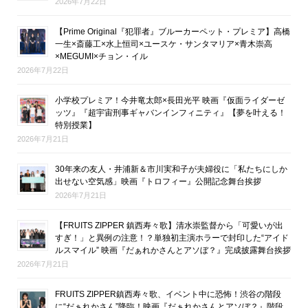
2026年7月22日
【Prime Original『犯罪者』ブルーカーペット・プレミア】高橋
一生×斎藤工×水上恒司×ユースケ・サンタマリア×青木崇高
×MEGUMI×チョン・イル
2026年7月22日
小学校プレミア！今井竜太郎×長田光平 映画『仮面ライダーゼ
ッツ』『超宇宙刑事ギャバンインフィニティ』【夢を叶える！
特別授業】
2026年7月21日
30年来の友人・井浦新＆市川実和子が夫婦役に「私たちにしか
出せない空気感」映画『トロフィー』公開記念舞台挨拶
2026年7月21日
【FRUITS ZIPPER 鎮西寿々歌】清水崇監督から「可愛いが出
すぎ！」と異例の注意！？単独初主演ホラーで封印した“アイド
ルスマイル” 映画『だぁれかさんとアソぼ？』完成披露舞台挨拶
2026年7月21日
FRUITS ZIPPER鎮西寿々歌、イベント中に恐怖！渋谷の階段
に“だぁれかさん”降臨！映画『だぁれかさんとアソぼ？』階段