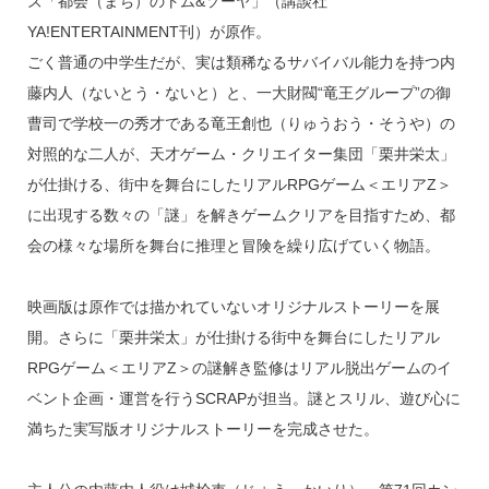
ズ「都会（まち）のトム&ソーヤ」（講談社
YA!ENTERTAINMENT刊）が原作。
ごく普通の中学生だが、実は類稀なるサバイバル能力を持つ内
藤内人（ないとう・ないと）と、一大財閥“竜王グループ”の御
曹司で学校一の秀才である竜王創也（りゅうおう・そうや）の
対照的な二人が、天才ゲーム・クリエイター集団「栗井栄太」
が仕掛ける、街中を舞台にしたリアルRPGゲーム＜エリアZ＞
に出現する数々の「謎」を解きゲームクリアを目指すため、都
会の様々な場所を舞台に推理と冒険を繰り広げていく物語。
映画版は原作では描かれていないオリジナルストーリーを展
開。さらに「栗井栄太」が仕掛ける街中を舞台にしたリアル
RPGゲーム＜エリアZ＞の謎解き監修はリアル脱出ゲームのイ
ベント企画・運営を行うSCRAPが担当。謎とスリル、遊び心に
満ちた実写版オリジナルストーリーを完成させた。