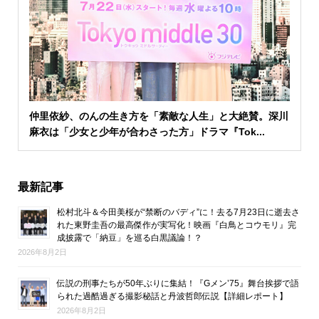
仲里依紗、のんの生き方を「素敵な人生」と大絶賛。深川
麻衣は「少女と少年が合わさった方」ドラマ『Tok...
最新記事
松村北斗＆今田美桜が“禁断のバディ”に！去る7月23日に逝去さ
れた東野圭吾の最高傑作が実写化！映画『白鳥とコウモリ』完
成披露で「納豆」を巡る白黒議論！？
2026年8月2日
伝説の刑事たちが50年ぶりに集結！『Gメン’75』舞台挨拶で語
られた過酷過ぎる撮影秘話と丹波哲郎伝説【詳細レポート】
2026年8月2日