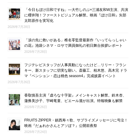
「今日もぼけ日和ですね」―大竹しのぶ×三浦友和W主演、共演
に櫻井翔！ファーストビジュアル解禁。映画『ぼけ日和』矢部
太郎原作を実写化
2026年7月28日
「涙の先に救いがある」椎名零監督最新作『いってらっしゃい
の花』池袋シネマ・ロサで満員御礼の初日舞台挨拶レポート
2026年7月28日
フジテレビスタッフが人事異動になったけど…リリー・フラン
キー、新スタッフに切実な願い。斎藤工、柏木悠、高木完 ドラ
マ『ペンション・恋は桃色 season4』完成披露イベント
2026年7月26日
香取慎吾主演『虚ろな十字架』メインキャスト解禁。鈴木杏、
蓮佛美沙子、宇崎竜童、ピエール瀧が出演。特報映像も解禁
2026年7月26日
FRUITS ZIPPER・鎮西寿々歌、サプライズメッセージに号泣！
映画『だぁれかさんとアソぼ？』公開前夜祭
2026年7月24日