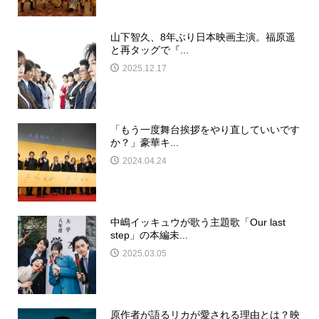
山下智久、8年ぶり日本映画主演。福原遥
と再タッグで『...
2025.12.17
「もう一度舞台挨拶をやり直していいです
か？」豪華キ...
2024.04.24
中嶋イッキュウが歌う主題歌「Our last
step」の本編未...
2025.03.05
原作者が語るリカが愛される理由とは？映