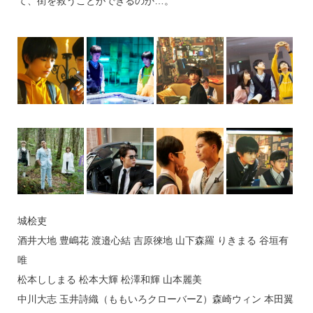
て、街を救うことができるのか…。
城桧吏
酒井大地 豊嶋花 渡邉心結 吉原徠地 山下森羅 りきまる 谷垣有
唯
松本ししまる 松本大輝 松澤和輝 山本麗美
中川大志 玉井詩織（ももいろクローバーZ）森崎ウィン 本田翼