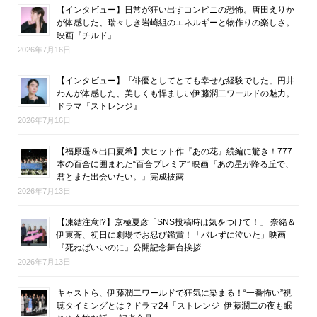
【インタビュー】日常が狂い出すコンビニの恐怖。唐田えりか
が体感した、瑞々しき岩崎組のエネルギーと物作りの楽しさ。
映画『チルド』
2026年7月16日
【インタビュー】「俳優としてとても幸せな経験でした」円井
わんが体感した、美しくも悍ましい伊藤潤二ワールドの魅力。
ドラマ『ストレンジ』
2026年7月16日
【福原遥＆出口夏希】大ヒット作『あの花』続編に驚き！777
本の百合に囲まれた“百合プレミア” 映画『あの星が降る丘で、
君とまた出会いたい。』完成披露
2026年7月13日
【凍結注意!?】京極夏彦「SNS投稿時は気をつけて！」 奈緒＆
伊東蒼、初日に劇場でお忍び鑑賞！「バレずに泣いた」映画
『死ねばいいのに』公開記念舞台挨拶
2026年7月13日
キャストら、伊藤潤二ワールドで狂気に染まる！“一番怖い”視
聴タイミングとは？ドラマ24「ストレンジ -伊藤潤二の夜も眠