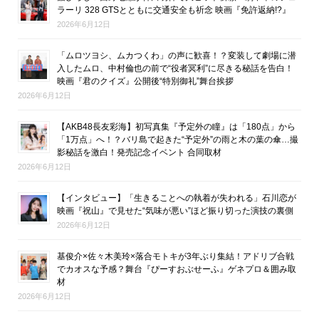
ラーリ 328 GTSとともに交通安全も祈念 映画『免許返納!?』
2026年6月12日
「ムロツヨシ、ムカつくわ」の声に歓喜！？変装して劇場に潜
入したムロ、中村倫也の前で“役者冥利”に尽きる秘話を告白！
映画『君のクイズ』公開後“特別御礼”舞台挨拶
2026年6月12日
【AKB48長友彩海】初写真集『予定外の瞳』は「180点」から
「1万点」へ！？バリ島で起きた“予定外”の雨と木の葉の傘…撮
影秘話を激白！発売記念イベント 合同取材
2026年6月12日
【インタビュー】「生きることへの執着が失われる」石川恋が
映画『祝山』で見せた“気味が悪い”ほど振り切った演技の裏側
2026年6月12日
基俊介×佐々木美玲×落合モトキが3年ぶり集結！アドリブ合戦
でカオスな予感？舞台『ぴーすおぶせーふ』ゲネプロ＆囲み取
材
2026年6月12日