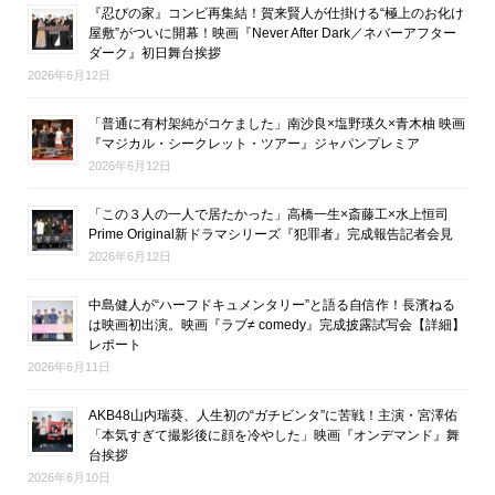
『忍びの家』コンビ再集結！賀来賢人が仕掛ける“極上のお化け
屋敷”がついに開幕！映画『Never After Dark／ネバーアフター
ダーク』初日舞台挨拶
2026年6月12日
「普通に有村架純がコケました」南沙良×塩野瑛久×青木柚 映画
『マジカル・シークレット・ツアー』ジャパンプレミア
2026年6月12日
「この３人の一人で居たかった」高橋一生×斎藤工×水上恒司
Prime Original新ドラマシリーズ『犯罪者』完成報告記者会見
2026年6月12日
中島健人が“ハーフドキュメンタリー”と語る自信作！長濱ねる
は映画初出演。映画『ラブ≠ comedy』完成披露試写会【詳細】
レポート
2026年6月11日
AKB48山内瑞葵、人生初の“ガチビンタ”に苦戦！主演・宮澤佑
「本気すぎて撮影後に顔を冷やした」映画『オンデマンド』舞
台挨拶
2026年6月10日