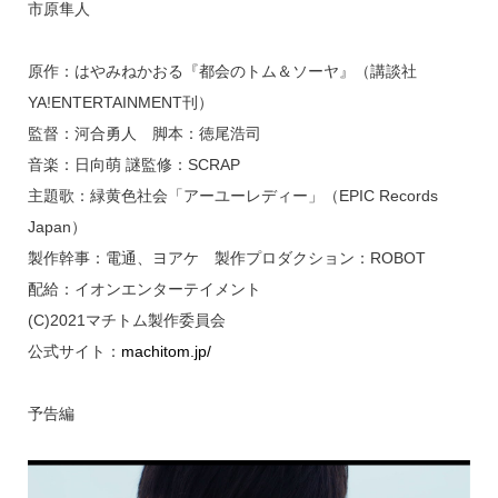
市原隼人
原作：はやみねかおる『都会のトム＆ソーヤ』（講談社
YA!ENTERTAINMENT刊）
監督：河合勇人 脚本：徳尾浩司
音楽：日向萌 謎監修：SCRAP
主題歌：緑黄色社会「アーユーレディー」（EPIC Records
Japan）
製作幹事：電通、ヨアケ 製作プロダクション：ROBOT
配給：イオンエンターテイメント
(C)2021マチトム製作委員会
公式サイト：
machitom.jp/
予告編