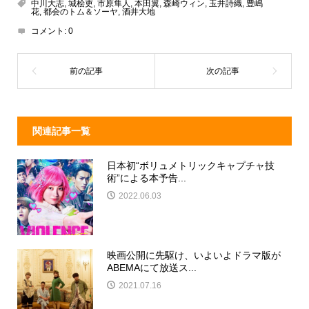
a
n
e
中川大志
,
城桧吏
,
市原隼人
,
本田翼
,
森崎ウィン
,
玉井詩織
,
豊嶋
花
,
都会のトム＆ソーヤ
,
酒井大地
d
a
b
コメント:
0
s
o
o
k
関連記事一覧
日本初“ボリュメトリックキャプチャ技
術”による本予告...
2022.06.03
映画公開に先駆け、いよいよドラマ版が
ABEMAにて放送ス...
2021.07.16