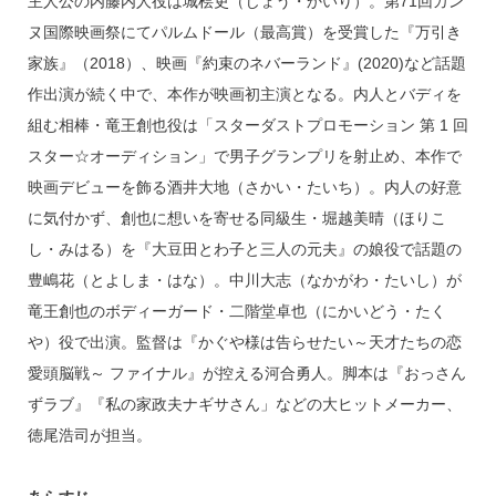
主人公の内藤内人役は城桧吏（じょう・かいり）。第71回カン
ヌ国際映画祭にてパルムドール（最高賞）を受賞した『万引き
家族』（2018）、映画『約束のネバーランド』(2020)など話題
作出演が続く中で、本作が映画初主演となる。内人とバディを
組む相棒・竜王創也役は「スターダストプロモーション 第 1 回
スター☆オーディション」で男子グランプリを射止め、本作で
映画デビューを飾る酒井大地（さかい・たいち）。内人の好意
に気付かず、創也に想いを寄せる同級生・堀越美晴（ほりこ
し・みはる）を『大豆田とわ子と三人の元夫』の娘役で話題の
豊嶋花（とよしま・はな）。中川大志（なかがわ・たいし）が
竜王創也のボディーガード・二階堂卓也（にかいどう・たく
や）役で出演。監督は『かぐや様は告らせたい～天才たちの恋
愛頭脳戦～ ファイナル』が控える河合勇人。脚本は『おっさん
ずラブ』『私の家政夫ナギサさん」などの大ヒットメーカー、
徳尾浩司が担当。