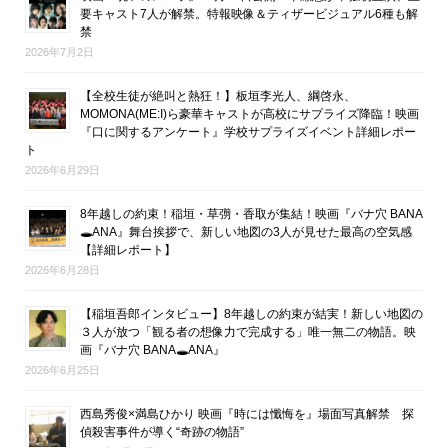
要キャスト7人が解禁。特報映像＆ティザービジュアル6種も解
禁
2026年7月2日
【全校生徒が絶叫と熱狂！】板垣李光人、綱啓永、
MOMONA(ME:I)ら豪華キャストが高校にサプライズ降臨！映画
『口に関するアンケート』学校サプライズイベント詳細レポー
ト
2026年6月29日
8年越しの約束！稲垣・草彅・香取が集結！映画『バナ穴 BANA
🕳ANA』舞台挨拶で、新しい地図の3人が見せた最高の空気感
【詳細レポート】
2026年6月28日
【稲垣吾郎インタビュー】8年越しの約束が結実！新しい地図の
３人が放つ「観る者の想像力で完成する」唯一無二の物語。映
画『バナ穴 BANA🕳ANA』
2026年6月25日
西島秀俊×満島ひかり 映画『時には懺悔を』場面写真解禁 探
偵殺害事件が導く“奇跡の物語”