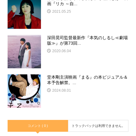
画『リカ ～自...
2021.05.25
深田晃司監督最新作『本気のしるし≪劇場
版≫』が第73回...
2020.06.04
堂本剛主演映画『まる』の本ビジュアル＆
本予告解禁。...
2024.08.01
コメント ( 0 )
トラックバックは利用できません。