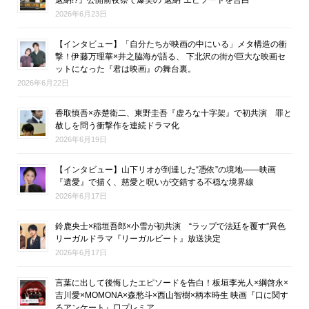
2026年6月23日
【インタビュー】「自分たちが映画の中にいる」メタ構造の衝
撃！伊藤万理華×井之脇海が語る、 下北沢の街が巨大な映画セ
ットになった『君は映画』の舞台裏。
2026年6月22日
香取慎吾×赤楚衛二、東野圭吾『虚ろな十字架』で初共演 罪と
赦しを問う衝撃作を連続ドラマ化
2026年6月19日
【インタビュー】山下リオが到達した“憑依”の境地――映画
『遺愛』で描く、慈愛と呪いが交錯する不穏な境界線
2026年6月17日
鈴鹿央士×稲垣吾郎×小雪が初共演 “ラップで法廷を覆す”異色
リーガルドラマ『リーガルビート』放送決定
2026年6月17日
言葉に出して後悔したエピソードを告白！板垣李光人×綱啓永×
吉川愛×MOMONA×森愁斗×西山智樹×柄本時生 映画『口に関す
るアンケート』口プレミア