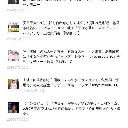
セレモニー
2026年7月21日
安田章大×のん、打ち合わせなしで成立した“真の兄妹”感。監督
も絶賛のコンビネーション。映画『平行と垂直』東京プレミア
バリアフリー上映試写会【詳細レポ】
2026年7月19日
仲里依紗、のんの生き方を「素敵な人生」と大絶賛。深川麻衣
は「少女と少年が合わさった方」ドラマ『Tokyo middle 30』会
見で女子トーク炸裂【詳細レポ】
2026年7月18日
主演・仲里依紗と主題歌・ふみのがドラマセットで初対面。現
場ではのんの誕生日サプライズも。ドラマ『Tokyo middle 30』
2026年7月17日
【インタビュー】『侍タイ』が生んだ第2の主役・田村ツトム。
50代初主演で挑んだ座長の覚悟。ドラマ『心配無用ノ介 天下御
免』
2026年7月16日