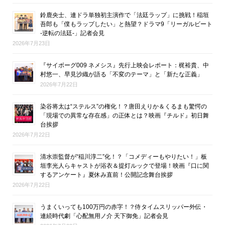
鈴鹿央士、連ドラ単独初主演作で「法廷ラップ」に挑戦！稲垣
吾郎も「僕もラップしたい」と熱望？ドラマ9「リーガルビート
-逆転の法廷-」記者会見
2026年7月23日
『サイボーグ009 ネメシス』先行上映会レポート：梶裕貴、中
村悠一、早見沙織が語る「不変のテーマ」と「新たな正義」
2026年7月22日
染谷将太は“ステルス”の権化！？唐田えりか＆くるまも驚愕の
「現場での異常な存在感」の正体とは？映画『チルド』初日舞
台挨拶
2026年7月22日
清水崇監督が“稲川淳二”化！？「コメディーもやりたい！」板
垣李光人らキャストが浴衣＆提灯ルックで登場！映画『口に関
するアンケート』夏休み直前！公開記念舞台挨拶
2026年7月22日
うまくいっても100万円の赤字！？侍タイムスリッパー外伝・
連続時代劇「心配無用ノ介 天下御免」記者会見