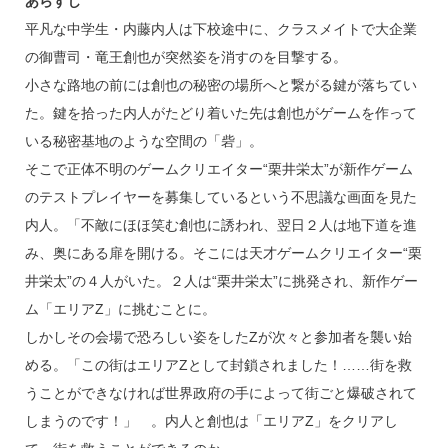
あらすじ
平凡な中学生・内藤内人は下校途中に、クラスメイトで大企業
の御曹司・竜王創也が突然姿を消すのを目撃する。
小さな路地の前には創也の秘密の場所へと繋がる鍵が落ちてい
た。鍵を拾った内人がたどり着いた先は創也がゲームを作って
いる秘密基地のような空間の「砦」。
そこで正体不明のゲームクリエイター“栗井栄太”が新作ゲーム
のテストプレイヤーを募集しているという不思議な画面を見た
内人。「不敵にほほ笑む創也に誘われ、翌日２人は地下道を進
み、奥にある扉を開ける。そこには天才ゲームクリエイター“栗
井栄太”の４人がいた。２人は“栗井栄太”に挑発され、新作ゲー
ム「エリアZ」に挑むことに。
しかしその会場で恐ろしい姿をしたZが次々と参加者を襲い始
める。「この街はエリアZとして封鎖されました！……街を救
うことができなければ世界政府の手によって街ごと爆破されて
しまうのです！」 。内人と創也は「エリアZ」をクリアし