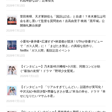
れぬ奇妙な話-」記者会見
2026年7月13日
菅田将暉、天才軍師役も「国語は2点」と自虐！？本木雅弘は司
会を差し置いて監督を質問攻め！吉高由里子 映画『黒牢城』公
開御礼舞台挨拶
2026年7月12日
小栗旬×蒼井優×広瀬すず×林遣都が競演！UTAが俳優デビュー
で「ガス人間」に！「まばたき禁止」の異様な役作り。
Netflix「ガス人間」配信記念イベント
2026年7月12日
【インタビュー】乃木坂46川﨑桜×小川彩、同期コンビが紡
ぐ“最強の友情”！ドラマ『野球少女鷲尾』
2026年7月11日
【インタビュー】「リアルすぎてしんどい」話題作が実写化！
中沢元紀×秋田汐梨×齊藤なぎさが選ぶ“本当の幸せ。ドラマ『幸
せになりたいマサムネ君』
2026年7月11日
【4ショットインタビュー】藤林泰也も驚愕！ヒロイン・ゆいか