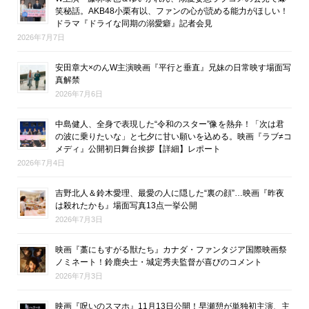
笑秘話。AKB48小栗有以、ファンの心が読める能力がほしい！
ドラマ『ドライな同期の溺愛癖』記者会見
2026年7月7日
安田章大×のんW主演映画『平行と垂直』兄妹の日常映す場面写
真解禁
2026年7月6日
中島健人、全身で表現した“令和のスター”像を熱弁！「次は君
の波に乗りたいな」と七夕に甘い願いを込める。映画『ラブ≠コ
メディ』公開初日舞台挨拶【詳細】レポート
2026年7月4日
吉野北人＆鈴木愛理、最愛の人に隠した“裏の顔”…映画『昨夜
は殺れたかも』場面写真13点一挙公開
2026年7月3日
映画『藁にもすがる獣たち』カナダ・ファンタジア国際映画祭
ノミネート！鈴鹿央士・城定秀夫監督が喜びのコメント
2026年7月3日
映画『呪いのスマホ』11月13日公開！早瀬憩が単独初主演、主