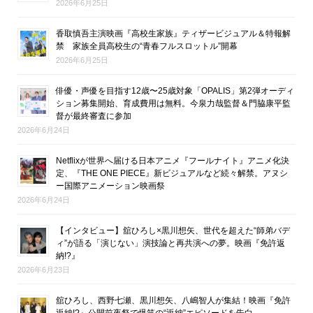
2026年6月25日
香取慎吾主演映画『高校生家族』ティザービジュアル＆特報解
禁 家族全員高校生の“青春フルスロットル”開幕
2026年6月25日
俳優・声優を目指す12歳〜25歳対象「OPALIS」第2弾オーディ
ション募集開始、育成費用は無料。今泉力哉監督＆門脇康平監
督が最終審査に参加
2026年6月24日
Netflixが世界へ届ける日本アニメ『フールナイト』アニメ化決
定、『THE ONE PIECE』新ビジュアルなど続々解禁。アヌシ
ー国際アニメーション映画祭
2026年6月24日
【インタビュー】舘ひろし×黒川想矢、世代を超えた“師弟バデ
ィ”が語る「演じない」演技論と再共演への夢。映画『免許返
納!?』
2026年6月23日
舘ひろし、西野七瀬、黒川想矢、八嶋智人が集結！映画『免許
返納!?』公開前夜祭で爆笑の“返納”エピソードを告白