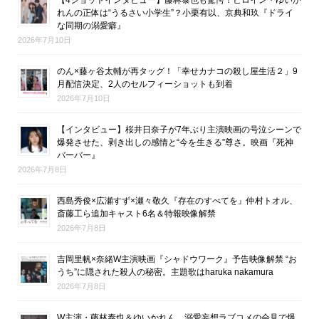
れんの正体は“うるさい小学生”？小栗有以、京典和玖『ドライ
な同期の溺愛癖』
2026年7月10日
のん×藤ヶ谷太輔が再タッグ！「幸せカナコの殺し屋生活２」9
月配信決定、2人のセルフィーショットも到着
2026年7月10日
【インタビュー】桜井日奈子が7年ぶり主演映画の号泣シーンで
爆発させた、剥き出しの感情と“今を生きる”尊さ。映画『死神
バーバー』
2026年7月8日
西島秀俊×広瀬すず×瀬々敬久『存在のすべてを』仲村トオル、
斎藤工ら追加キャスト6名＆特報映像解禁
2026年7月8日
吉岡里帆×奈緒W主演映画『シャドウワーク』予告映像解禁 “お
うち”に隠された殺人の秘密。主題歌はharuka nakamura
2026年7月8日
W主演・藤林泰也＆ゆいかれん、溺愛妄想ラブコメの会見で爆