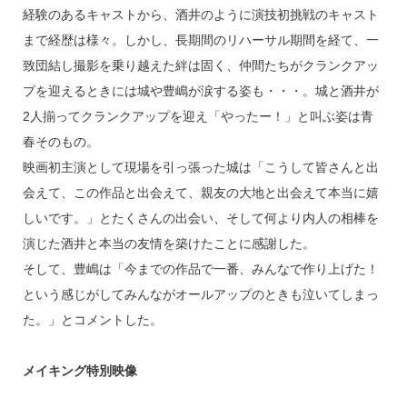
経験のあるキャストから、酒井のように演技初挑戦のキャスト
まで経歴は様々。しかし、長期間のリハーサル期間を経て、一
致団結し撮影を乗り越えた絆は固く、仲間たちがクランクアッ
プを迎えるときには城や豊嶋が涙する姿も・・・。城と酒井が
2人揃ってクランクアップを迎え「やったー！」と叫ぶ姿は青
春そのもの。
映画初主演として現場を引っ張った城は「こうして皆さんと出
会えて、この作品と出会えて、親友の大地と出会えて本当に嬉
しいです。」とたくさんの出会い、そして何より内人の相棒を
演じた酒井と本当の友情を築けたことに感謝した。
そして、豊嶋は「今までの作品で一番、みんなで作り上げた！
という感じがしてみんながオールアップのときも泣いてしまっ
た。」とコメントした。
メイキング特別映像