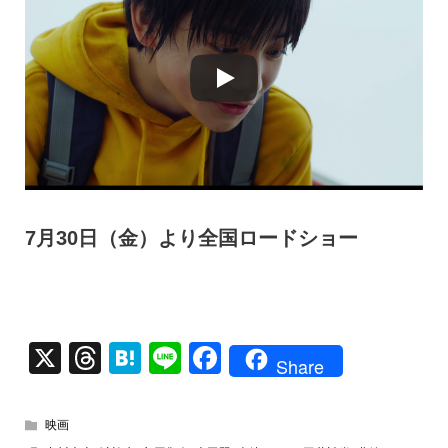
7月30日（金）より全国ロードショー
X
T
H
Li
F
Share
hr
at
n
a
e
e
e
c
映画