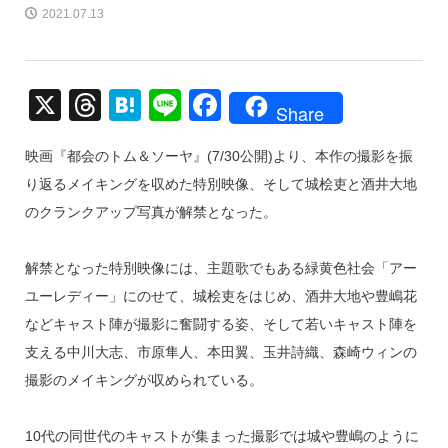
2021.07.13
X
T
H
Li
F
Share
hr
at
n
a
映画『都会のトム＆ソーヤ』(7/30公開)より、本作の撮影を振
e
e
e
c
り返るメイキングを収めた特別映像、そして城桧吏と酒井大地
a
n
e
のクランクアップ写真が解禁となった。
d
a
b
s
o
解禁となった特別映像には、主題歌でもある緑黄色社会「アー
o
ユーレディー」にのせて、城桧吏をはじめ、酒井大地や豊嶋花
k
などキャスト陣が撮影に奮闘する姿、そして若いキャスト陣を
支える中川大志、市原隼人、本田翼、玉井詩織、森崎ウィンの
撮影のメイキングが収められている。
10代の同世代のキャストが集まった撮影では城や豊嶋のように