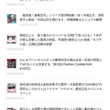
2026年6月15日
『超高速！参勤交代』シリーズ第3弾始動！佐々木蔵之介、深田
恭子ら集結「今回は空を飛びます」特報映像＆ビジュアル解禁
2026年6月15日
桜田ひより、四つ葉のクローバーを“10秒”で見つける！？木戸
大聖も目撃した驚異の特技。早瀬憩×唐田えりか 映画『モブ子
の恋』公開記念舞台挨拶
2026年6月14日
のん＆アバンギャルディが豪華共演＆囲み会見！伝統の和装と
Y’sのモードが交差する「第32回 Fashion Cantata from
KYOTO」
2026年6月14日
初共演の杉咲花＆多部未華子が驚愕！今泉監督の“1mm単位”の
異常なこだわりとは？ドラマ『クロエマ』配信記念スペシャル
イベント
2026年6月13日
舘ひろし＆西野七瀬が神田明神で大ヒット祈願！劇中車のフェ