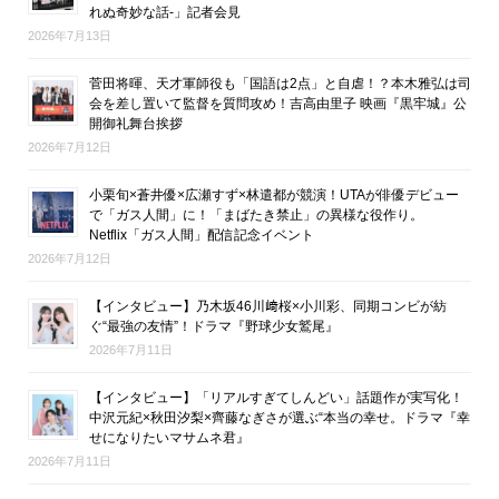
れぬ奇妙な話-」記者会見
2026年7月13日
菅田将暉、天才軍師役も「国語は2点」と自虐！？本木雅弘は司
会を差し置いて監督を質問攻め！吉高由里子 映画『黒牢城』公
開御礼舞台挨拶
2026年7月12日
小栗旬×蒼井優×広瀬すず×林遣都が競演！UTAが俳優デビュー
で「ガス人間」に！「まばたき禁止」の異様な役作り。
Netflix「ガス人間」配信記念イベント
2026年7月12日
【インタビュー】乃木坂46川﨑桜×小川彩、同期コンビが紡
ぐ“最強の友情”！ドラマ『野球少女鷲尾』
2026年7月11日
【インタビュー】「リアルすぎてしんどい」話題作が実写化！
中沢元紀×秋田汐梨×齊藤なぎさが選ぶ“本当の幸せ。ドラマ『幸
せになりたいマサムネ君』
2026年7月11日