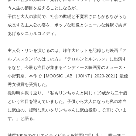
う人生の節目を迎えることになるが…
子供と大人の狭間で、社会の欺瞞と不寛容さにもがきながらも
成長する主人公の姿を、ポップな映像とシュールな解釈で紡ぎ
あげるシニカルコメディ。
主人公・リンを演じるのは、昨年大ヒットを記録した映画『ア
ルプススタンドのはしの方』『テロルンとルンルン』に出演す
るなど、今最も注目が集まるインディーズ映画界のミューズ・
小野莉奈。本作で【MOOSIC LAB ［JOINT］2020-2021】最優
秀女優賞を受賞した。
撮影時を振り返り、「私もリンちゃんと同じく19歳から二十歳
という節目を迎えていました。子供から大人になった私の本当
に沢山の、複雑な思いをリンちゃんに沢山投影して演じていま
す。」と語る。
純度100％のクリエイティビティを前面に押し出し、唯一無二