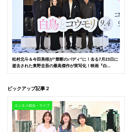
松村北斗＆今田美桜が“禁断のバディ”に！去る7月23日に
逝去された東野圭吾の最高傑作が実写化！映画『白...
ピックアップ記事２
エンタメ総合・ライフ