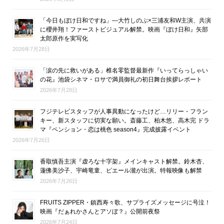
「今日もぼけ日和ですね」―大竹しのぶ×三浦友和W主演、共演
に櫻井翔！ファーストビジュアル解禁。映画『ぼけ日和』矢部
太郎原作を実写化
2026年7月28日
「涙の先に救いがある」椎名零監督最新作『いってらっしゃい
の花』池袋シネマ・ロサで満員御礼の初日舞台挨拶レポート
2026年7月28日
フジテレビスタッフが人事異動になったけど…リリー・フラン
キー、新スタッフに切実な願い。斎藤工、柏木悠、高木完 ドラ
マ『ペンション・恋は桃色 season4』完成披露イベント
2026年7月26日
香取慎吾主演『虚ろな十字架』メインキャスト解禁。鈴木杏、
蓮佛美沙子、宇崎竜童、ピエール瀧が出演。特報映像も解禁
2026年7月26日
FRUITS ZIPPER・鎮西寿々歌、サプライズメッセージに号泣！
映画『だぁれかさんとアソぼ？』公開前夜祭
2026年7月24日