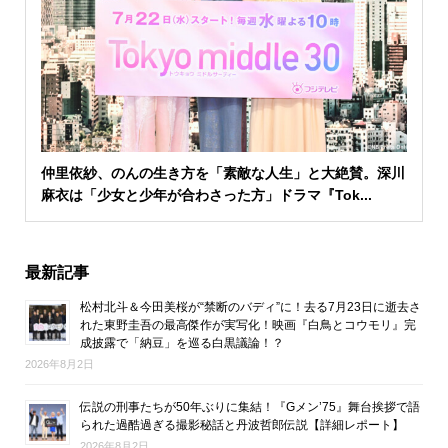
仲里依紗、のんの生き方を「素敵な人生」と大絶賛。深川
麻衣は「少女と少年が合わさった方」ドラマ『Tok...
最新記事
松村北斗＆今田美桜が“禁断のバディ”に！去る7月23日に逝去さ
れた東野圭吾の最高傑作が実写化！映画『白鳥とコウモリ』完
成披露で「納豆」を巡る白黒議論！？
2026年8月2日
伝説の刑事たちが50年ぶりに集結！『Gメン’75』舞台挨拶で語
られた過酷過ぎる撮影秘話と丹波哲郎伝説【詳細レポート】
2026年8月2日