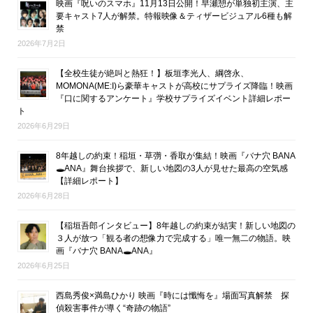
映画『呪いのスマホ』11月13日公開！早瀬憩が単独初主演、主
要キャスト7人が解禁。特報映像＆ティザービジュアル6種も解
禁
2026年7月2日
【全校生徒が絶叫と熱狂！】板垣李光人、綱啓永、
MOMONA(ME:I)ら豪華キャストが高校にサプライズ降臨！映画
『口に関するアンケート』学校サプライズイベント詳細レポー
ト
2026年6月29日
8年越しの約束！稲垣・草彅・香取が集結！映画『バナ穴 BANA
🕳ANA』舞台挨拶で、新しい地図の3人が見せた最高の空気感
【詳細レポート】
2026年6月28日
【稲垣吾郎インタビュー】8年越しの約束が結実！新しい地図の
３人が放つ「観る者の想像力で完成する」唯一無二の物語。映
画『バナ穴 BANA🕳ANA』
2026年6月25日
西島秀俊×満島ひかり 映画『時には懺悔を』場面写真解禁 探
偵殺害事件が導く“奇跡の物語”