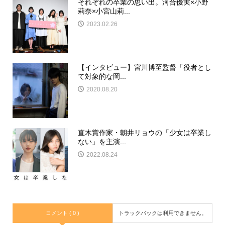
それぞれの卒業の思い出。河合優実×小野
莉奈×小宮山莉...
2023.02.26
【インタビュー】宮川博至監督「役者とし
て対象的な岡...
2020.08.20
直木賞作家・朝井リョウの「少女は卒業し
ない」を主演...
2022.08.24
コメント ( 0 )
トラックバックは利用できません。