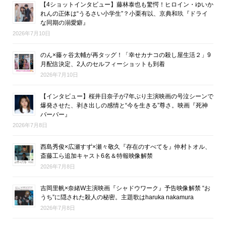
【4ショットインタビュー】藤林泰也も驚愕！ヒロイン・ゆいか
れんの正体は“うるさい小学生”？小栗有以、京典和玖『ドライ
な同期の溺愛癖』
2026年7月10日
のん×藤ヶ谷太輔が再タッグ！「幸せカナコの殺し屋生活２」9
月配信決定、2人のセルフィーショットも到着
2026年7月10日
【インタビュー】桜井日奈子が7年ぶり主演映画の号泣シーンで
爆発させた、剥き出しの感情と“今を生きる”尊さ。映画『死神
バーバー』
2026年7月8日
西島秀俊×広瀬すず×瀬々敬久『存在のすべてを』仲村トオル、
斎藤工ら追加キャスト6名＆特報映像解禁
2026年7月8日
吉岡里帆×奈緒W主演映画『シャドウワーク』予告映像解禁 “お
うち”に隠された殺人の秘密。主題歌はharuka nakamura
2026年7月8日