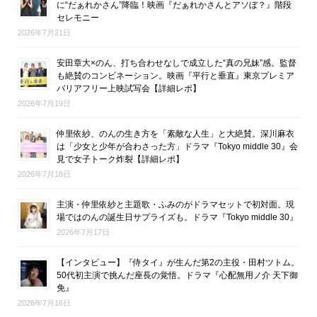
に“だぁれかさん”降臨！映画『だぁれかさんとアソぼ？』階段
セレモニー
2026年7月21日
安田章大×のん、打ち合わせなしで成立した“真の兄妹”感。監督
も絶賛のコンビネーション。映画『平行と垂直』東京プレミア
バリアフリー上映試写会【詳細レポ】
2026年7月19日
仲里依紗、のんの生き方を「素敵な人生」と大絶賛。深川麻衣
は「少女と少年が合わさった方」ドラマ『Tokyo middle 30』会
見で女子トーク炸裂【詳細レポ】
2026年7月18日
主演・仲里依紗と主題歌・ふみのがドラマセットで初対面。現
場ではのんの誕生日サプライズも。ドラマ『Tokyo middle 30』
2026年7月17日
【インタビュー】『侍タイ』が生んだ第2の主役・田村ツトム。
50代初主演で挑んだ座長の覚悟。ドラマ『心配無用ノ介 天下御
免』
2026年7月16日