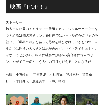
映画『POP！』
ストーリー
地方テレビ局のチャリティー番組でオフィシャルサポーターを
つとめる19歳の柏倉リン。番組内ではハート型のかぶりものを
被り、「世界平和」を謳って募金を呼びかけているものの、実
生活では周りの大人達とは馬が合わず、バイト先でも上手くい
かないことが多い。徐々に社会の欺瞞&不寛容さに苛立つリ
ン。やがて二十歳という人生の節目を迎えることになるが…
出演：小野莉奈 三河悠冴 小林且弥 野村麻純 菊田倫
行 ・木口健太 成瀬美希 ・中川晴樹