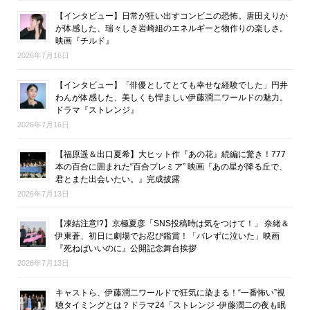
【インタビュー】日常が狂い出すコンビニの恐怖。唐田えりか
が体感した、瑞々しき岩崎組のエネルギーと物作りの楽しさ。
映画『チルド』
2026年7月16日
【インタビュー】「俳優としてとても幸せな経験でした」円井
わんが体感した、美しくも悍ましい伊藤潤二ワールドの魅力。
ドラマ『ストレンジ』
2026年7月16日
【福原遥＆出口夏希】大ヒット作『あの花』続編に驚き！777
本の百合に囲まれた“百合プレミア” 映画『あの星が降る丘で、
君とまた出会いたい。』完成披露
2026年7月13日
【凍結注意!?】京極夏彦「SNS投稿時は気をつけて！」 奈緒＆
伊東蒼、初日に劇場でお忍び鑑賞！「バレずに泣いた」映画
『死ねばいいのに』公開記念舞台挨拶
2026年7月13日
キャストら、伊藤潤二ワールドで狂気に染まる！“一番怖い”視
聴タイミングとは？ドラマ24「ストレンジ -伊藤潤二の夜も眠