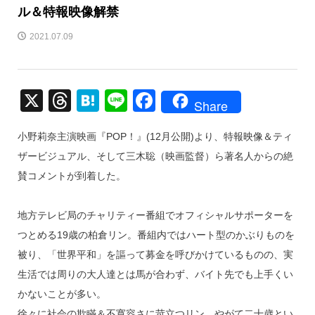
ル＆特報映像解禁
2021.07.09
X
T
H
Li
F
Share
hr
at
n
a
小野莉奈主演映画『POP！』(12月公開)より、特報映像＆ティ
e
e
e
c
ザービジュアル、そして三木聡（映画監督）ら著名人からの絶
a
n
e
賛コメントが到着した。
d
a
b
s
o
地方テレビ局のチャリティー番組でオフィシャルサポーターを
o
つとめる19歳の柏倉リン。番組内ではハート型のかぶりものを
k
被り、「世界平和」を謳って募金を呼びかけているものの、実
生活では周りの大人達とは馬が合わず、バイト先でも上手くい
かないことが多い。
徐々に社会の欺瞞＆不寛容さに苛立つリン。やがて二十歳とい