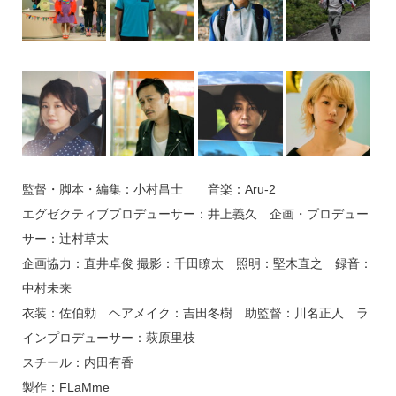
監督・脚本・編集：小村昌士 音楽：Aru-2
エグゼクティブプロデューサー：井上義久 企画・プロデュー
サー：辻村草太
企画協力：直井卓俊 撮影：千田瞭太 照明：堅木直之 録音：
中村未来
衣装：佐伯勅 ヘアメイク：吉田冬樹 助監督：川名正人 ラ
インプロデューサー：萩原里枝
スチール：内田有香
製作：FLaMme