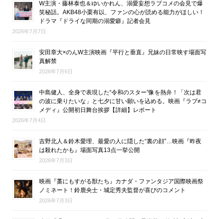
W主演・藤林泰也＆ゆいかれん、溺愛妄想ラブコメの会見で爆
笑秘話。AKB48小栗有以、ファンの心が読める能力がほしい！
ドラマ『ドライな同期の溺愛癖』記者会見
2026年7月7日
安田章大×のんW主演映画『平行と垂直』兄妹の日常映す場面写
真解禁
2026年7月6日
中島健人、全身で表現した“令和のスター”像を熱弁！「次は君
の波に乗りたいな」と七夕に甘い願いを込める。映画『ラブ≠コ
メディ』公開初日舞台挨拶【詳細】レポート
2026年7月4日
吉野北人＆鈴木愛理、最愛の人に隠した“裏の顔”…映画『昨夜
は殺れたかも』場面写真13点一挙公開
2026年7月3日
映画『藁にもすがる獣たち』カナダ・ファンタジア国際映画祭
ノミネート！鈴鹿央士・城定秀夫監督が喜びのコメント
2026年7月3日