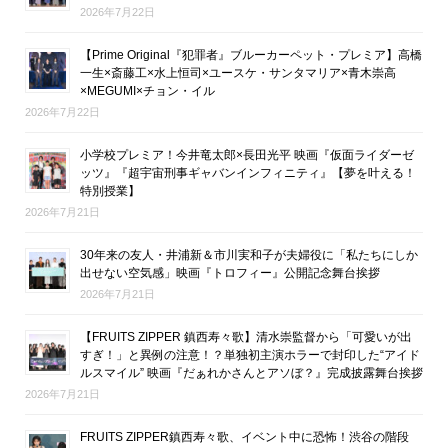
2026年7月22日
【Prime Original『犯罪者』ブルーカーペット・プレミア】高橋
一生×斎藤工×水上恒司×ユースケ・サンタマリア×青木崇高
×MEGUMI×チョン・イル
2026年7月22日
小学校プレミア！今井竜太郎×長田光平 映画『仮面ライダーゼ
ッツ』『超宇宙刑事ギャバンインフィニティ』【夢を叶える！
特別授業】
2026年7月21日
30年来の友人・井浦新＆市川実和子が夫婦役に「私たちにしか
出せない空気感」映画『トロフィー』公開記念舞台挨拶
2026年7月21日
【FRUITS ZIPPER 鎮西寿々歌】清水崇監督から「可愛いが出
すぎ！」と異例の注意！？単独初主演ホラーで封印した“アイド
ルスマイル” 映画『だぁれかさんとアソぼ？』完成披露舞台挨拶
2026年7月21日
FRUITS ZIPPER鎮西寿々歌、イベント中に恐怖！渋谷の階段