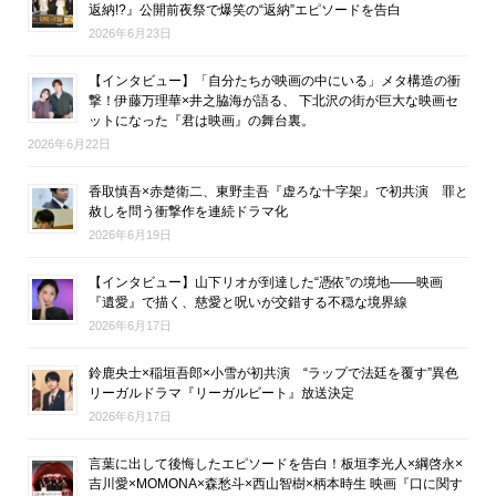
返納!?』公開前夜祭で爆笑の“返納”エピソードを告白
2026年6月23日
【インタビュー】「自分たちが映画の中にいる」メタ構造の衝
撃！伊藤万理華×井之脇海が語る、 下北沢の街が巨大な映画セ
ットになった『君は映画』の舞台裏。
2026年6月22日
香取慎吾×赤楚衛二、東野圭吾『虚ろな十字架』で初共演 罪と
赦しを問う衝撃作を連続ドラマ化
2026年6月19日
【インタビュー】山下リオが到達した“憑依”の境地――映画
『遺愛』で描く、慈愛と呪いが交錯する不穏な境界線
2026年6月17日
鈴鹿央士×稲垣吾郎×小雪が初共演 “ラップで法廷を覆す”異色
リーガルドラマ『リーガルビート』放送決定
2026年6月17日
言葉に出して後悔したエピソードを告白！板垣李光人×綱啓永×
吉川愛×MOMONA×森愁斗×西山智樹×柄本時生 映画『口に関す