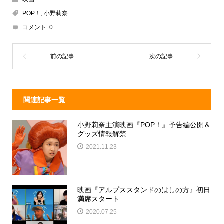
a
n
e
POP！
,
小野莉奈
d
a
b
コメント:
0
s
o
o
k
関連記事一覧
小野莉奈主演映画『POP！』予告編公開＆
グッズ情報解禁
2021.11.23
映画『アルプススタンドのはしの方』初日
満席スタート...
2020.07.25