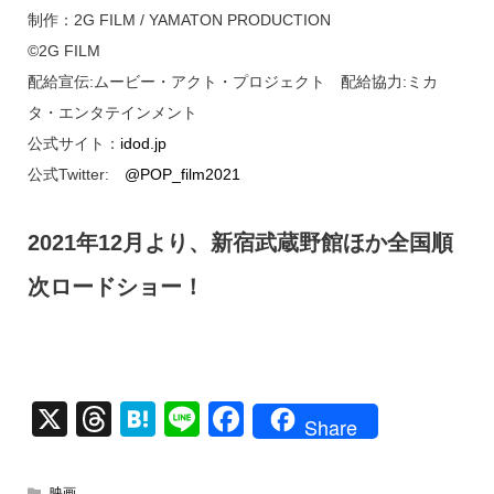
制作：2G FILM / YAMATON PRODUCTION
©2G FILM
配給宣伝:ムービー・アクト・プロジェクト 配給協力:ミカ
タ・エンタテインメント
公式サイト：
idod.jp
公式Twitter:
@POP_film2021
2021年12月より、新宿武蔵野館ほか全国順
次ロードショー！
X
T
H
Li
F
Share
hr
at
n
a
e
e
e
c
映画