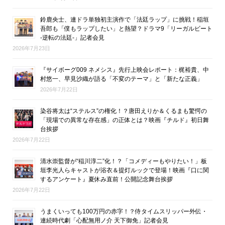
鈴鹿央士、連ドラ単独初主演作で「法廷ラップ」に挑戦！稲垣
吾郎も「僕もラップしたい」と熱望？ドラマ9「リーガルビート
-逆転の法廷-」記者会見
2026年7月23日
『サイボーグ009 ネメシス』先行上映会レポート：梶裕貴、中
村悠一、早見沙織が語る「不変のテーマ」と「新たな正義」
2026年7月22日
染谷将太は“ステルス”の権化！？唐田えりか＆くるまも驚愕の
「現場での異常な存在感」の正体とは？映画『チルド』初日舞
台挨拶
2026年7月22日
清水崇監督が“稲川淳二”化！？「コメディーもやりたい！」板
垣李光人らキャストが浴衣＆提灯ルックで登場！映画『口に関
するアンケート』夏休み直前！公開記念舞台挨拶
2026年7月22日
うまくいっても100万円の赤字！？侍タイムスリッパー外伝・
連続時代劇「心配無用ノ介 天下御免」記者会見