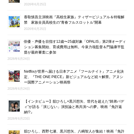
2026年6月25日
香取慎吾主演映画『高校生家族』ティザービジュアル＆特報解
禁 家族全員高校生の“青春フルスロットル”開幕
2026年6月25日
俳優・声優を目指す12歳〜25歳対象「OPALIS」第2弾オーディ
ション募集開始、育成費用は無料。今泉力哉監督＆門脇康平監
督が最終審査に参加
2026年6月24日
Netflixが世界へ届ける日本アニメ『フールナイト』アニメ化決
定、『THE ONE PIECE』新ビジュアルなど続々解禁。アヌシ
ー国際アニメーション映画祭
2026年6月24日
【インタビュー】舘ひろし×黒川想矢、世代を超えた“師弟バデ
ィ”が語る「演じない」演技論と再共演への夢。映画『免許返
納!?』
2026年6月23日
舘ひろし、西野七瀬、黒川想矢、八嶋智人が集結！映画『免許