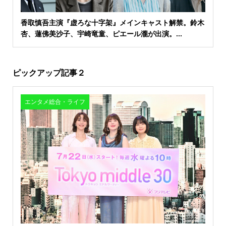
香取慎吾主演『虚ろな十字架』メインキャスト解禁。鈴木
杏、蓮佛美沙子、宇崎竜童、ピエール瀧が出演。...
ピックアップ記事２
エンタメ総合・ライフ