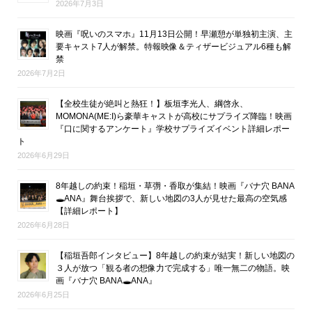
2026年7月3日
映画『呪いのスマホ』11月13日公開！早瀬憩が単独初主演、主
要キャスト7人が解禁。特報映像＆ティザービジュアル6種も解
禁
2026年7月2日
【全校生徒が絶叫と熱狂！】板垣李光人、綱啓永、
MOMONA(ME:I)ら豪華キャストが高校にサプライズ降臨！映画
『口に関するアンケート』学校サプライズイベント詳細レポー
ト
2026年6月29日
8年越しの約束！稲垣・草彅・香取が集結！映画『バナ穴 BANA
🕳ANA』舞台挨拶で、新しい地図の3人が見せた最高の空気感
【詳細レポート】
2026年6月28日
【稲垣吾郎インタビュー】8年越しの約束が結実！新しい地図の
３人が放つ「観る者の想像力で完成する」唯一無二の物語。映
画『バナ穴 BANA🕳ANA』
2026年6月25日