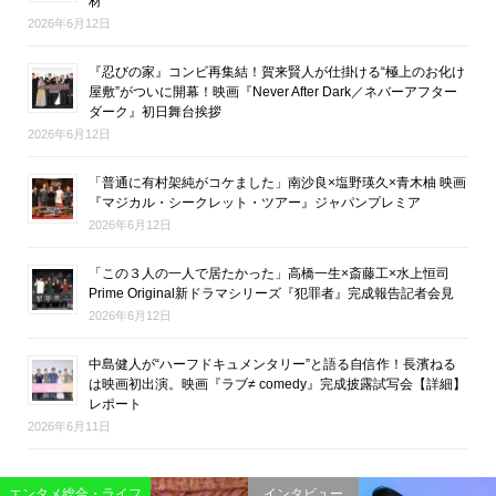
材
2026年6月12日
『忍びの家』コンビ再集結！賀来賢人が仕掛ける“極上のお化け
屋敷”がついに開幕！映画『Never After Dark／ネバーアフター
ダーク』初日舞台挨拶
2026年6月12日
「普通に有村架純がコケました」南沙良×塩野瑛久×青木柚 映画
『マジカル・シークレット・ツアー』ジャパンプレミア
2026年6月12日
「この３人の一人で居たかった」高橋一生×斎藤工×水上恒司
Prime Original新ドラマシリーズ『犯罪者』完成報告記者会見
2026年6月12日
中島健人が“ハーフドキュメンタリー”と語る自信作！長濱ねる
は映画初出演。映画『ラブ≠ comedy』完成披露試写会【詳細】
レポート
2026年6月11日
映画
エンタメ総合・ライフ