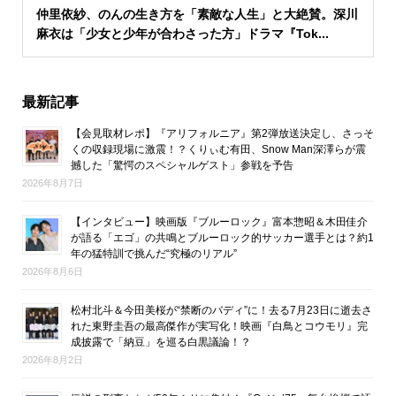
仲里依紗、のんの生き方を「素敵な人生」と大絶賛。深川
麻衣は「少女と少年が合わさった方」ドラマ『Tok...
最新記事
【会見取材レポ】『アリフォルニア』第2弾放送決定し、さっそ
くの収録現場に激震！？くりぃむ有田、Snow Man深澤らが震
撼した「驚愕のスペシャルゲスト」参戦を予告
2026年8月7日
【インタビュー】映画版『ブルーロック』富本惣昭＆木田佳介
が語る「エゴ」の共鳴とブルーロック的サッカー選手とは？約1
年の猛特訓で挑んだ“究極のリアル”
2026年8月6日
松村北斗＆今田美桜が“禁断のバディ”に！去る7月23日に逝去さ
れた東野圭吾の最高傑作が実写化！映画『白鳥とコウモリ』完
成披露で「納豆」を巡る白黒議論！？
2026年8月2日