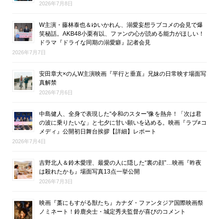
2026年7月8日
W主演・藤林泰也＆ゆいかれん、溺愛妄想ラブコメの会見で爆
笑秘話。AKB48小栗有以、ファンの心が読める能力がほしい！
ドラマ『ドライな同期の溺愛癖』記者会見
2026年7月7日
安田章大×のんW主演映画『平行と垂直』兄妹の日常映す場面写
真解禁
2026年7月6日
中島健人、全身で表現した“令和のスター”像を熱弁！「次は君
の波に乗りたいな」と七夕に甘い願いを込める。映画『ラブ≠コ
メディ』公開初日舞台挨拶【詳細】レポート
2026年7月4日
吉野北人＆鈴木愛理、最愛の人に隠した“裏の顔”…映画『昨夜
は殺れたかも』場面写真13点一挙公開
2026年7月3日
映画『藁にもすがる獣たち』カナダ・ファンタジア国際映画祭
ノミネート！鈴鹿央士・城定秀夫監督が喜びのコメント