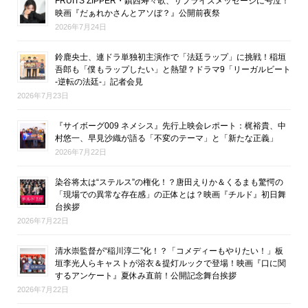
FRUITS ZIPPER・鎮西寿々歌、サプライズメッセージに号泣！
映画『だぁれかさんとアソぼ？』公開前夜祭
2026年7月24日
鈴鹿央士、連ドラ単独初主演作で「法廷ラップ」に挑戦！稲垣
吾郎も「僕もラップしたい」と熱望？ドラマ9「リーガルビート
-逆転の法廷-」記者会見
2026年7月23日
『サイボーグ009 ネメシス』先行上映会レポート：梶裕貴、中
村悠一、早見沙織が語る「不変のテーマ」と「新たな正義」
2026年7月22日
染谷将太は“ステルス”の権化！？唐田えりか＆くるまも驚愕の
「現場での異常な存在感」の正体とは？映画『チルド』初日舞
台挨拶
2026年7月22日
清水崇監督が“稲川淳二”化！？「コメディーもやりたい！」板
垣李光人らキャストが浴衣＆提灯ルックで登場！映画『口に関
するアンケート』夏休み直前！公開記念舞台挨拶
2026年7月22日