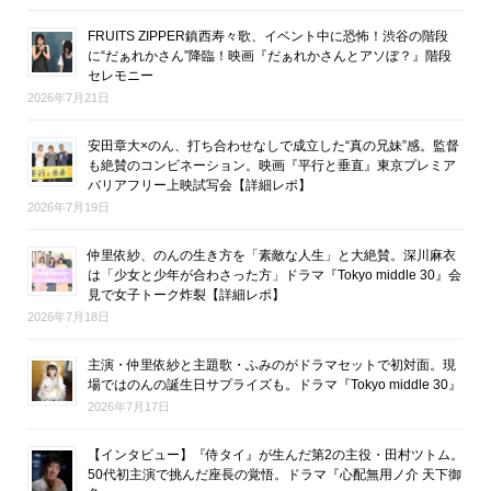
FRUITS ZIPPER鎮西寿々歌、イベント中に恐怖！渋谷の階段
に“だぁれかさん”降臨！映画『だぁれかさんとアソぼ？』階段
セレモニー
2026年7月21日
安田章大×のん、打ち合わせなしで成立した“真の兄妹”感。監督
も絶賛のコンビネーション。映画『平行と垂直』東京プレミア
バリアフリー上映試写会【詳細レポ】
2026年7月19日
仲里依紗、のんの生き方を「素敵な人生」と大絶賛。深川麻衣
は「少女と少年が合わさった方」ドラマ『Tokyo middle 30』会
見で女子トーク炸裂【詳細レポ】
2026年7月18日
主演・仲里依紗と主題歌・ふみのがドラマセットで初対面。現
場ではのんの誕生日サプライズも。ドラマ『Tokyo middle 30』
2026年7月17日
【インタビュー】『侍タイ』が生んだ第2の主役・田村ツトム。
50代初主演で挑んだ座長の覚悟。ドラマ『心配無用ノ介 天下御