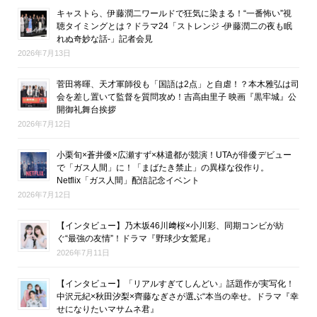
キャストら、伊藤潤二ワールドで狂気に染まる！“一番怖い”視
聴タイミングとは？ドラマ24「ストレンジ -伊藤潤二の夜も眠
れぬ奇妙な話-」記者会見
2026年7月13日
菅田将暉、天才軍師役も「国語は2点」と自虐！？本木雅弘は司
会を差し置いて監督を質問攻め！吉高由里子 映画『黒牢城』公
開御礼舞台挨拶
2026年7月12日
小栗旬×蒼井優×広瀬すず×林遣都が競演！UTAが俳優デビュー
で「ガス人間」に！「まばたき禁止」の異様な役作り。
Netflix「ガス人間」配信記念イベント
2026年7月12日
【インタビュー】乃木坂46川﨑桜×小川彩、同期コンビが紡
ぐ“最強の友情”！ドラマ『野球少女鷲尾』
2026年7月11日
【インタビュー】「リアルすぎてしんどい」話題作が実写化！
中沢元紀×秋田汐梨×齊藤なぎさが選ぶ“本当の幸せ。ドラマ『幸
せになりたいマサムネ君』