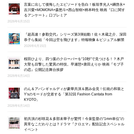
言葉に出して後悔したエピソードを告白！板垣李光人×綱啓永×
吉川愛×MOMONA×森愁斗×西山智樹×柄本時生 映画『口に関す
るアンケート』口プレミア
2026年6月15日
『超高速！参勤交代』シリーズ第3弾始動！佐々木蔵之介、深田
恭子ら集結「今回は空を飛びます」特報映像＆ビジュアル解禁
2026年6月15日
桜田ひより、四つ葉のクローバーを“10秒”で見つける！？木戸
大聖も目撃した驚異の特技。早瀬憩×唐田えりか 映画『モブ子
の恋』公開記念舞台挨拶
2026年6月14日
のん＆アバンギャルディが豪華共演＆囲み会見！伝統の和装と
Y’sのモードが交差する「第32回 Fashion Cantata from
KYOTO」
2026年6月14日
初共演の杉咲花＆多部未華子が驚愕！今泉監督の“1mm単位”の
異常なこだわりとは？ドラマ『クロエマ』配信記念スペシャル
イベント