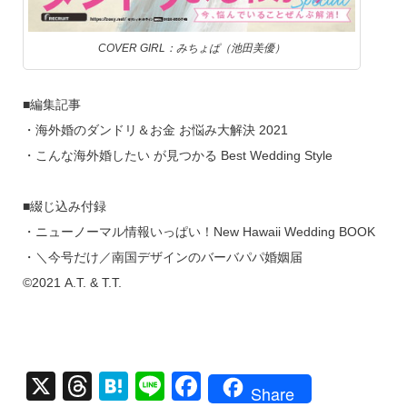
COVER GIRL：みちょぱ（池田美優）
■編集記事
・海外婚のダンドリ＆お金 お悩み大解決 2021
・こんな海外婚したい が見つかる Best Wedding Style
■綴じ込み付録
・ニューノーマル情報いっぱい！New Hawaii Wedding BOOK
・＼今号だけ／南国デザインのバーバパパ婚姻届
©2021 A.T. & T.T.
X
T
H
Li
F
Share