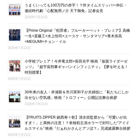
うまくいっても100万円の赤字！？侍タイムスリッパー外伝・
連続時代劇「心配無用ノ介 天下御免」記者会見
2026年7月22日
【Prime Original『犯罪者』ブルーカーペット・プレミア】高橋
一生×斎藤工×水上恒司×ユースケ・サンタマリア×青木崇高
×MEGUMI×チョン・イル
2026年7月22日
小学校プレミア！今井竜太郎×長田光平 映画『仮面ライダーゼ
ッツ』『超宇宙刑事ギャバンインフィニティ』【夢を叶える！
特別授業】
2026年7月21日
30年来の友人・井浦新＆市川実和子が夫婦役に「私たちにしか
出せない空気感」映画『トロフィー』公開記念舞台挨拶
2026年7月21日
【FRUITS ZIPPER 鎮西寿々歌】清水崇監督から「可愛いが出
すぎ！」と異例の注意！？単独初主演ホラーで封印した“アイド
ルスマイル” 映画『だぁれかさんとアソぼ？』完成披露舞台挨拶
2026年7月21日