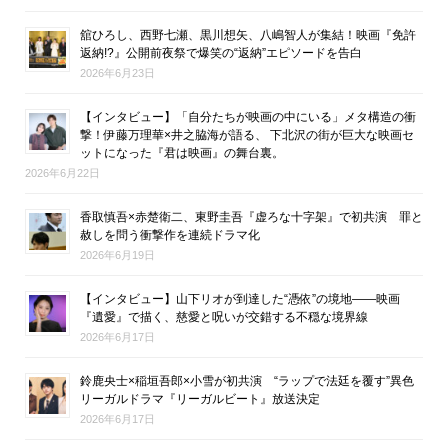
舘ひろし、西野七瀬、黒川想矢、八嶋智人が集結！映画『免許
返納!?』公開前夜祭で爆笑の“返納”エピソードを告白
2026年6月23日
【インタビュー】「自分たちが映画の中にいる」メタ構造の衝
撃！伊藤万理華×井之脇海が語る、 下北沢の街が巨大な映画セ
ットになった『君は映画』の舞台裏。
2026年6月22日
香取慎吾×赤楚衛二、東野圭吾『虚ろな十字架』で初共演 罪と
赦しを問う衝撃作を連続ドラマ化
2026年6月19日
【インタビュー】山下リオが到達した“憑依”の境地――映画
『遺愛』で描く、慈愛と呪いが交錯する不穏な境界線
2026年6月17日
鈴鹿央士×稲垣吾郎×小雪が初共演 “ラップで法廷を覆す”異色
リーガルドラマ『リーガルビート』放送決定
2026年6月17日