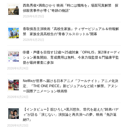
西島秀俊×満島ひかり 映画『時には懺悔を』場面写真解禁 探
偵殺害事件が導く“奇跡の物語”
2026年6月25日
香取慎吾主演映画『高校生家族』ティザービジュアル＆特報解
禁 家族全員高校生の“青春フルスロットル”開幕
2026年6月25日
俳優・声優を目指す12歳〜25歳対象「OPALIS」第2弾オーディ
ション募集開始、育成費用は無料。今泉力哉監督＆門脇康平監
督が最終審査に参加
2026年6月24日
Netflixが世界へ届ける日本アニメ『フールナイト』アニメ化決
定、『THE ONE PIECE』新ビジュアルなど続々解禁。アヌシ
ー国際アニメーション映画祭
2026年6月24日
【インタビュー】舘ひろし×黒川想矢、世代を超えた“師弟バデ
ィ”が語る「演じない」演技論と再共演への夢。映画『免許返
納!?』
2026年6月23日