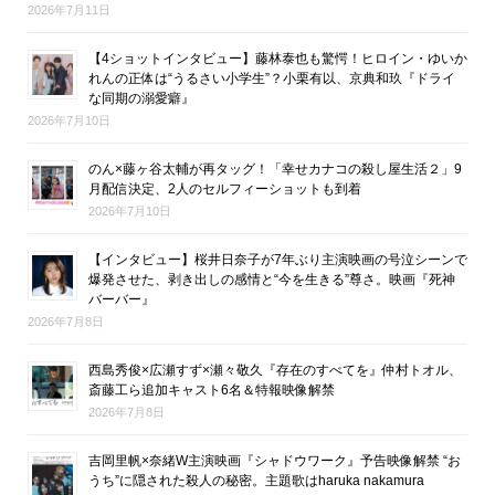
2026年7月11日
【4ショットインタビュー】藤林泰也も驚愕！ヒロイン・ゆいか
れんの正体は“うるさい小学生”？小栗有以、京典和玖『ドライ
な同期の溺愛癖』
2026年7月10日
のん×藤ヶ谷太輔が再タッグ！「幸せカナコの殺し屋生活２」9
月配信決定、2人のセルフィーショットも到着
2026年7月10日
【インタビュー】桜井日奈子が7年ぶり主演映画の号泣シーンで
爆発させた、剥き出しの感情と“今を生きる”尊さ。映画『死神
バーバー』
2026年7月8日
西島秀俊×広瀬すず×瀬々敬久『存在のすべてを』仲村トオル、
斎藤工ら追加キャスト6名＆特報映像解禁
2026年7月8日
吉岡里帆×奈緒W主演映画『シャドウワーク』予告映像解禁 “お
うち”に隠された殺人の秘密。主題歌はharuka nakamura