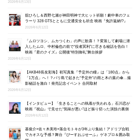
2026年6月13日
舘ひろし＆西野七瀬が神田明神で大ヒット祈願！劇中車のフェ
ラーリ 328 GTSとともに交通安全も祈念 映画『免許返納!?』
2026年6月12日
「ムロツヨシ、ムカつくわ」の声に歓喜！？変装して劇場に潜
入したムロ、中村倫也の前で“役者冥利”に尽きる秘話を告白！
映画『君のクイズ』公開後“特別御礼”舞台挨拶
2026年6月12日
【AKB48長友彩海】初写真集『予定外の瞳』は「180点」から
「1万点」へ！？バリ島で起きた“予定外”の雨と木の葉の傘…撮
影秘話を激白！発売記念イベント 合同取材
2026年6月12日
【インタビュー】「生きることへの執着が失われる」石川恋が
映画『祝山』で見せた“気味が悪い”ほど振り切った演技の裏側
2026年6月12日
基俊介×佐々木美玲×落合モトキが3年ぶり集結！アドリブ合戦
でカオスな予感？舞台『ぴーすおぶせーふ』ゲネプロ＆囲み取