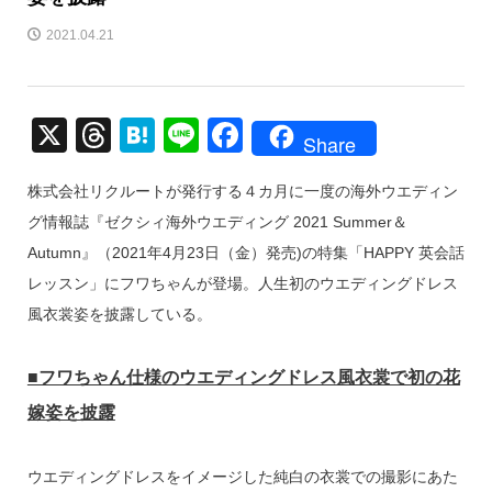
2021.04.21
X
T
H
Li
F
Share
hr
at
n
a
株式会社リクルートが発行する４カ月に一度の海外ウエディン
e
e
e
c
グ情報誌『ゼクシィ海外ウエディング 2021 Summer＆
a
n
e
Autumn』（2021年4月23日（金）発売)の特集「HAPPY 英会話
d
a
b
レッスン」にフワちゃんが登場。人生初のウエディングドレス
s
o
風衣裳姿を披露している。
o
k
■フワちゃん仕様のウエディングドレス風衣裳で初の花
嫁姿を披露
ウエディングドレスをイメージした純白の衣裳での撮影にあた