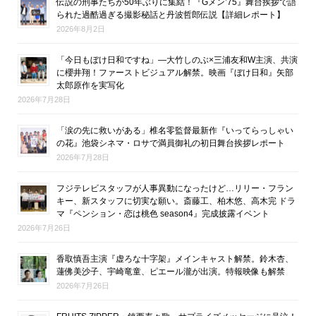
伝説の刑事たちが50年ぶりに集結！『Gメン’75』舞台挨拶で語
られた過酷過ぎる撮影秘話と丹波哲郎伝説【詳細レポート】
2026年8月2日
「今日もぼけ日和ですね」―大竹しのぶ×三浦友和W主演、共演
に櫻井翔！ファーストビジュアル解禁。映画『ぼけ日和』矢部
太郎原作を実写化
2026年7月28日
「涙の先に救いがある」椎名零監督最新作『いってらっしゃい
の花』池袋シネマ・ロサで満員御礼の初日舞台挨拶レポート
2026年7月28日
フジテレビスタッフが人事異動になったけど…リリー・フラン
キー、新スタッフに切実な願い。斎藤工、柏木悠、高木完 ドラ
マ『ペンション・恋は桃色 season4』完成披露イベント
2026年7月26日
香取慎吾主演『虚ろな十字架』メインキャスト解禁。鈴木杏、
蓮佛美沙子、宇崎竜童、ピエール瀧が出演。特報映像も解禁
2026年7月26日