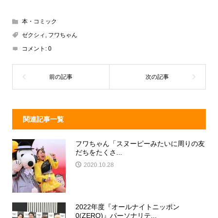
hr
at
n
a
e
e
e
c
本・コミック
a
n
e
ゼクシィ
,
フワちゃん
d
a
b
コメント:
0
s
o
o
k
関連記事一覧
フワちゃん「スヌーピーみたいに周りの友
だちをたくさ...
2020.10.28
2022年度『オールナイトニッポン
0(ZERO)』パーソナリテ...