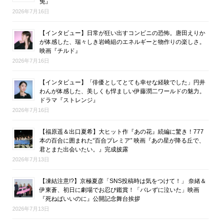
免』
2026年7月16日
【インタビュー】日常が狂い出すコンビニの恐怖。唐田えりか
が体感した、瑞々しき岩崎組のエネルギーと物作りの楽しさ。
映画『チルド』
2026年7月16日
【インタビュー】「俳優としてとても幸せな経験でした」円井
わんが体感した、美しくも悍ましい伊藤潤二ワールドの魅力。
ドラマ『ストレンジ』
2026年7月16日
【福原遥＆出口夏希】大ヒット作『あの花』続編に驚き！777
本の百合に囲まれた“百合プレミア” 映画『あの星が降る丘で、
君とまた出会いたい。』完成披露
2026年7月13日
【凍結注意!?】京極夏彦「SNS投稿時は気をつけて！」 奈緒＆
伊東蒼、初日に劇場でお忍び鑑賞！「バレずに泣いた」映画
『死ねばいいのに』公開記念舞台挨拶
2026年7月13日