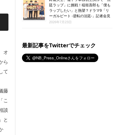
廷ラップ」に挑戦！稲垣吾郎も「僕も
ラップしたい」と熱望？ドラマ9「リ
ーガルビート -逆転の法廷-」記者会見
2026年7月23日
最新記事をTwitterでチェック
、オ
から
して
儀藤
「こ
相談
」と
か