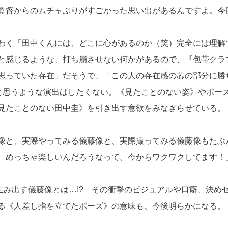
監督からのムチャぶりがすごかった思い出があるんですよ。今
わく「田中くんには、どこに心があるのか（笑）完全には理解
と感じるような、打ち崩させない何かがあるので、『包帯クラ
思っていた存在」だそうで、「この人の存在感の芯の部分に勝
”と思うような演出はしたくない。《見たことのない姿》やポー
見たことのない田中圭》を引き出す意欲をみなぎらせている。
像と、実際やってみる儀藤像と、実際撮ってみる儀藤像もたぶ
、めっちゃ楽しいんだろうなって。今からワクワクしてます！
が生み出す儀藤像とは…!? その衝撃のビジュアルや口癖、決め
る《人差し指を立てたポーズ》の意味も、今後明らかになる。