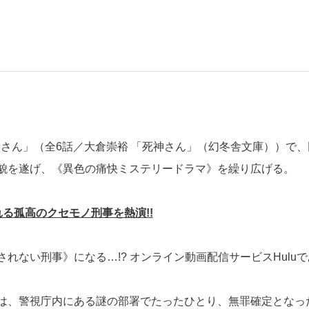
死神さん」（全6話／大倉崇裕 「死神さん」（幻冬舎文庫））で、
貌を遂げ、《異色の痛快ミステリードラマ》を繰り広げる。
れる孤高のクセモノ刑事を熱演!!
ない刑事》になる…!? オンライン動画配信サービスHuluで
は、警視庁内にある謎の部署でたったひとり、無罪確定となっ