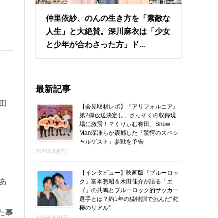
仲里依紗、のんの生き方を「素敵な
人生」と大絶賛。深川麻衣は「少女
と少年が合わさった方」ド...
最新記事
田
【会見取材レポ】『アリフォルニア』
第2弾放送決定し、さっそくの収録現
場に激震！？くりぃむ有田、Snow
Man深澤らが震撼した「驚愕のスペシ
ャルゲスト」参戦を予告
2026年8月7日
【インタビュー】映画版『ブルーロッ
あ
ク』富本惣昭＆木田佳介が語る「エ
ゴ」の共鳴とブルーロック的サッカー
選手とは？約1年の猛特訓で挑んだ“究
極のリアル”
た事
2026年8月6日