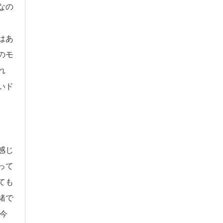
なの
はあ
のモ
れ
いド
感じ
って
ても
緒で
今