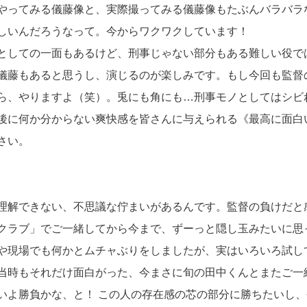
やってみる儀藤像と、実際撮ってみる儀藤像もたぶんバラバラ
しいんだろうなって。今からワクワクしています！
としての一面もあるけど、刑事じゃない部分もある難しい役で
儀藤もあると思うし、演じるのが楽しみです。もし今回も監督
ら、やりますよ（笑）。兎にも角にも…刑事モノとしてはシビ
後に何か分からない爽快感を皆さんに与えられる《最高に面白
さい。
理解できない、不思議な佇まいがあるんです。監督の負けだと
クラブ」でご一緒してから今まで、ずーっと隠し玉みたいに思
や現場でも何かとムチャぶりをしましたが、実はいろいろ試し
当時もそれだけ面白がった、今まさに旬の田中くんとまたご一
いよ勝負かな、と！ この人の存在感の芯の部分に勝ちたいし、