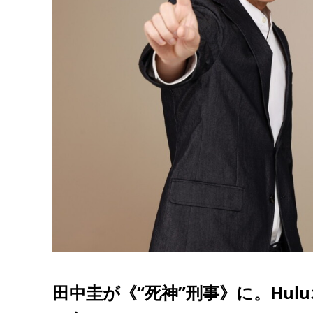
田中圭が《“死神”刑事》に。Hul