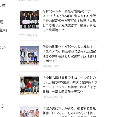
0度
松村北斗＆今田美桜が“禁断のバデ
ィ”に！去る7月23日に逝去された東野
圭吾の最高傑作が実写化！映画『白鳥
死
とコウモリ』完成披露で「納豆」を巡
る白黒議論！？
真相
2026年8月2日
伝説の刑事たちが50年ぶりに集結！
ない
『Gメン’75』舞台挨拶で語られた過酷
過ぎる撮影秘話と丹波哲郎伝説【詳細
レポート】
2026年8月2日
「今日もぼけ日和ですね」―大竹しの
ぶ×三浦友和W主演、共演に櫻井翔！フ
ァーストビジュアル解禁。映画『ぼけ
日和』矢部太郎原作を実写化
2026年7月28日
。さ
「涙の先に救いがある」椎名零監督最
新作『いってらっしゃいの花』池袋シ