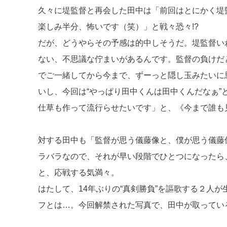
久々に堤監督と再会した田中は「前回はとにかく堤
楽しみ半分、怖いです（笑）」と戦々恐々!?
だが、どうやらその予感は的中しそうだ。堤監督い
ない、不思議な佇まいがあるんです。監督の負けだ
でご一緒してから今まで、ずーっと隠し玉みたいに
いし、今回は“やっぱり田中くんは田中くんだなぁ
仕草も作って流行らせたいです」と、《今まで誰も
対する田中も「監督が思う儀藤像と、僕が思う儀藤
ラバラなので、それが早い段階でひとつになったら
と、応戦する気満々。
はたして、14年ぶりの“真剣勝負”を謳歌する２人
フとは…。今回解禁された写真で、田中が取ってい