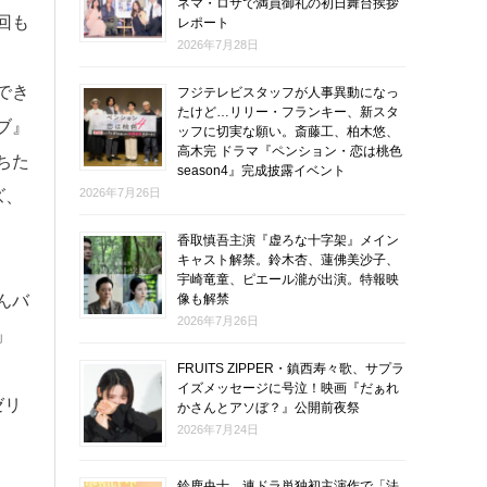
ネマ・ロサで満員御礼の初日舞台挨拶
回も
レポート
2026年7月28日
でき
フジテレビスタッフが人事異動になっ
たけど…リリー・フランキー、新スタ
ブ』
ッフに切実な願い。斎藤工、柏木悠、
高木完 ドラマ『ペンション・恋は桃色
ちた
season4』完成披露イベント
2026年7月26日
ズ、
香取慎吾主演『虚ろな十字架』メイン
キャスト解禁。鈴木杏、蓮佛美沙子、
宇崎竜童、ピエール瀧が出演。特報映
像も解禁
んバ
2026年7月26日
」
FRUITS ZIPPER・鎮西寿々歌、サプラ
イズメッセージに号泣！映画『だぁれ
ゼリ
かさんとアソぼ？』公開前夜祭
2026年7月24日
鈴鹿央士、連ドラ単独初主演作で「法