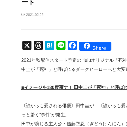
ート
2021.02.25
X
T
H
Li
F
Share
hr
at
n
a
2021年秋配信スタート予定のHuluオリジナル「
e
e
e
c
中圭が「死神」と呼ばれるダークヒーローへと大変
a
n
e
d
a
b
■イメージを180度覆す！ 田中圭が「死神」と呼ば
s
o
o
《誰からも愛される俳優》田中圭が、《誰からも愛され
k
っと驚く“事件”が発生。
田中が演じる主人公・儀藤堅忍（ぎどうけんにん）