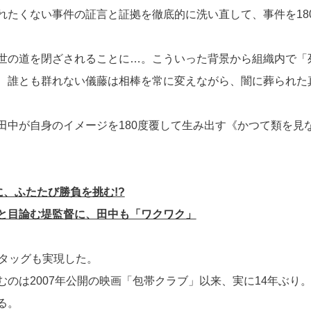
れたくない事件の証言と証拠を徹底的に洗い直して、事件を18
世の道を閉ざされることに…。こういった背景から組織内で「
、誰とも群れない儀藤は相棒を常に変えながら、闇に葬られた
田中が自身のイメージを180度覆して生み出す《かつて類を見
、ふたたび勝負を挑む!?
と目論む堤監督に、田中も「ワクワク」
再タッグも実現した。
のは2007年公開の映画「包帯クラブ」以来、実に14年ぶり
る。