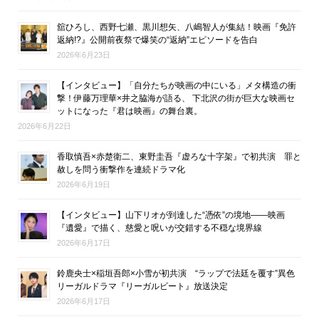
舘ひろし、西野七瀬、黒川想矢、八嶋智人が集結！映画『免許
返納!?』公開前夜祭で爆笑の“返納”エピソードを告白
2026年6月23日
【インタビュー】「自分たちが映画の中にいる」メタ構造の衝
撃！伊藤万理華×井之脇海が語る、 下北沢の街が巨大な映画セ
ットになった『君は映画』の舞台裏。
2026年6月22日
香取慎吾×赤楚衛二、東野圭吾『虚ろな十字架』で初共演 罪と
赦しを問う衝撃作を連続ドラマ化
2026年6月19日
【インタビュー】山下リオが到達した“憑依”の境地――映画
『遺愛』で描く、慈愛と呪いが交錯する不穏な境界線
2026年6月17日
鈴鹿央士×稲垣吾郎×小雪が初共演 “ラップで法廷を覆す”異色
リーガルドラマ『リーガルビート』放送決定
2026年6月17日