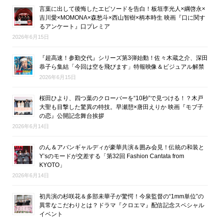
言葉に出して後悔したエピソードを告白！板垣李光人×綱啓永×
吉川愛×MOMONA×森愁斗×西山智樹×柄本時生 映画『口に関す
るアンケート』口プレミア
2026年6月15日
『超高速！参勤交代』シリーズ第3弾始動！佐々木蔵之介、深田
恭子ら集結「今回は空を飛びます」特報映像＆ビジュアル解禁
2026年6月15日
桜田ひより、四つ葉のクローバーを“10秒”で見つける！？木戸
大聖も目撃した驚異の特技。早瀬憩×唐田えりか 映画『モブ子
の恋』公開記念舞台挨拶
2026年6月14日
のん＆アバンギャルディが豪華共演＆囲み会見！伝統の和装と
Y’sのモードが交差する「第32回 Fashion Cantata from
KYOTO」
2026年6月14日
初共演の杉咲花＆多部未華子が驚愕！今泉監督の“1mm単位”の
異常なこだわりとは？ドラマ『クロエマ』配信記念スペシャル
イベント