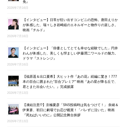
免』
2026年7月16日
【インタビュー】日常が狂い出すコンビニの恐怖。唐田えりか
が体感した、瑞々しき岩崎組のエネルギーと物作りの楽しさ。
映画『チルド』
2026年7月16日
【インタビュー】「俳優としてとても幸せな経験でした」円井
わんが体感した、美しくも悍ましい伊藤潤二ワールドの魅力。
ドラマ『ストレンジ』
2026年7月16日
【福原遥＆出口夏希】大ヒット作『あの花』続編に驚き！777
本の百合に囲まれた“百合プレミア” 映画『あの星が降る丘で、
君とまた出会いたい。』完成披露
2026年7月13日
【凍結注意!?】京極夏彦「SNS投稿時は気をつけて！」 奈緒＆
伊東蒼、初日に劇場でお忍び鑑賞！「バレずに泣いた」映画
『死ねばいいのに』公開記念舞台挨拶
2026年7月13日