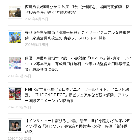
西島秀俊×満島ひかり 映画『時には懺悔を』場面写真解禁 探
偵殺害事件が導く“奇跡の物語”
2026年6月25日
香取慎吾主演映画『高校生家族』ティザービジュアル＆特報解
禁 家族全員高校生の“青春フルスロットル”開幕
2026年6月25日
俳優・声優を目指す12歳〜25歳対象「OPALIS」第2弾オーディ
ション募集開始、育成費用は無料。今泉力哉監督＆門脇康平監
督が最終審査に参加
2026年6月24日
Netflixが世界へ届ける日本アニメ『フールナイト』アニメ化決
定、『THE ONE PIECE』新ビジュアルなど続々解禁。アヌシ
ー国際アニメーション映画祭
2026年6月24日
【インタビュー】舘ひろし×黒川想矢、世代を超えた“師弟バデ
ィ”が語る「演じない」演技論と再共演への夢。映画『免許返
納!?』
2026年6月23日