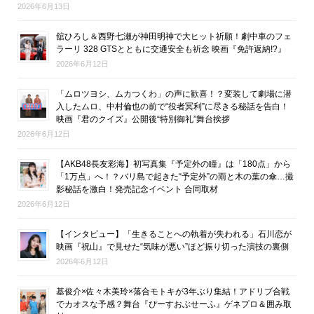
2026年6月13日
舘ひろし＆西野七瀬が神田明神で大ヒット祈願！劇中車のフェ
ラーリ 328 GTSとともに交通安全も祈念 映画『免許返納!?』
2026年6月12日
「ムロツヨシ、ムカつくわ」の声に歓喜！？変装して劇場に潜
入したムロ、中村倫也の前で“役者冥利”に尽きる秘話を告白！
映画『君のクイズ』公開後“特別御礼”舞台挨拶
2026年6月12日
【AKB48長友彩海】初写真集『予定外の瞳』は「180点」から
「1万点」へ！？バリ島で起きた“予定外”の雨と木の葉の傘…撮
影秘話を激白！発売記念イベント 合同取材
2026年6月12日
【インタビュー】「生きることへの執着が失われる」石川恋が
映画『祝山』で見せた“気味が悪い”ほど振り切った演技の裏側
2026年6月12日
基俊介×佐々木美玲×落合モトキが3年ぶり集結！アドリブ合戦
でカオスな予感？舞台『ぴーすおぶせーふ』ゲネプロ＆囲み取