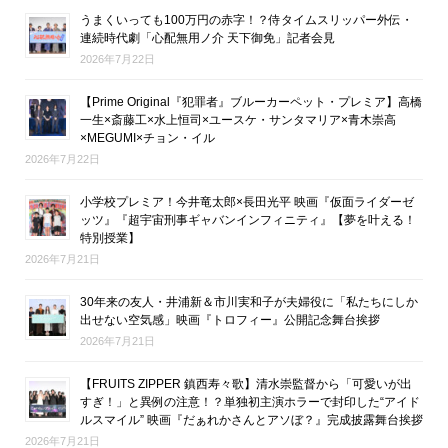
うまくいっても100万円の赤字！？侍タイムスリッパー外伝・
連続時代劇「心配無用ノ介 天下御免」記者会見
2026年7月22日
【Prime Original『犯罪者』ブルーカーペット・プレミア】高橋
一生×斎藤工×水上恒司×ユースケ・サンタマリア×青木崇高
×MEGUMI×チョン・イル
2026年7月22日
小学校プレミア！今井竜太郎×長田光平 映画『仮面ライダーゼ
ッツ』『超宇宙刑事ギャバンインフィニティ』【夢を叶える！
特別授業】
2026年7月21日
30年来の友人・井浦新＆市川実和子が夫婦役に「私たちにしか
出せない空気感」映画『トロフィー』公開記念舞台挨拶
2026年7月21日
【FRUITS ZIPPER 鎮西寿々歌】清水崇監督から「可愛いが出
すぎ！」と異例の注意！？単独初主演ホラーで封印した“アイド
ルスマイル” 映画『だぁれかさんとアソぼ？』完成披露舞台挨拶
2026年7月21日