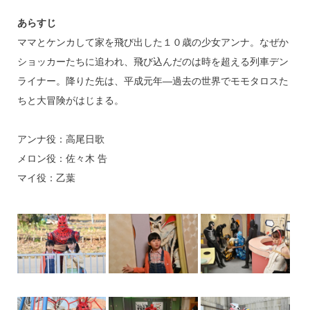
あらすじ
ママとケンカして家を飛び出した１０歳の少女アンナ。なぜか
ショッカーたちに追われ、飛び込んだのは時を超える列車デン
ライナー。降りた先は、平成元年—過去の世界でモモタロスた
ちと大冒険がはじまる。
アンナ役：高尾日歌
メロン役：佐々木 告
マイ役：乙葉