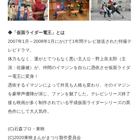
◆「仮面ライダー電王」とは
2007年1月～2008年1月にかけて1年間テレビ放送された特撮テ
レビドラマ。
体力もなく、運がとてつもなく悪い主人公・野上良太郎（主
演：佐藤健）が、仲間のイマジンを自らに憑依させ仮面ライダ
ー電王に変身！
憑依するイマジンによって外見も人格も変わり、そのイマジン
を豪華声優陣が演じ、ファンを魅了した。テレビシリーズ終了
後も映画が多く制作されている平成仮面ライダーシリーズの異
色作にして大人気作。
(C)石森プロ・東映
(C)2020東映まんがまつり製作委員会