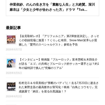
仲里依紗、のんの生き方を「素敵な人生」と大絶賛。深川
麻衣は「少女と少年が合わさった方」ドラマ『Tok...
最新記事
【会見取材レポ】『アリフォルニア』第2弾放送決定し、さっそ
くの収録現場に激震！？くりぃむ有田、Snow Man深澤らが震
撼した「驚愕のスペシャルゲスト」参戦を予告
2026年8月7日
【インタビュー】映画版『ブルーロック』富本惣昭＆木田佳介
が語る「エゴ」の共鳴とブルーロック的サッカー選手とは？約1
年の猛特訓で挑んだ“究極のリアル”
2026年8月6日
松村北斗＆今田美桜が“禁断のバディ”に！去る7月23日に逝去さ
れた東野圭吾の最高傑作が実写化！映画『白鳥とコウモリ』完
成披露で「納豆」を巡る白黒議論！？
2026年8月2日