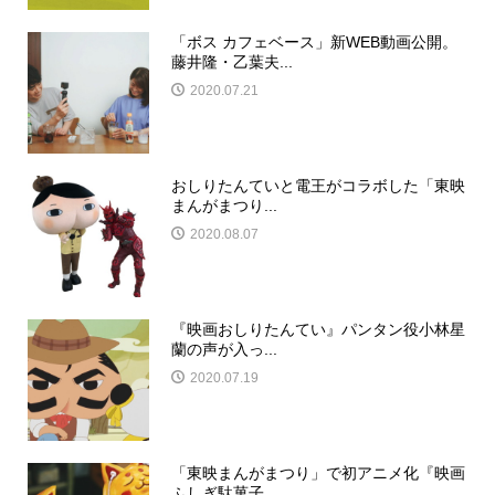
「ボス カフェベース」新WEB動画公開。
藤井隆・乙葉夫...
2020.07.21
おしりたんていと電王がコラボした「東映
まんがまつり...
2020.08.07
『映画おしりたんてい』パンタン役小林星
蘭の声が入っ...
2020.07.19
「東映まんがまつり」で初アニメ化『映画
ふしぎ駄菓子...