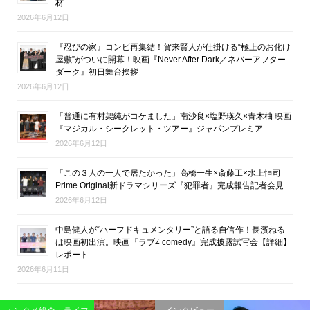
材
2026年6月12日
『忍びの家』コンビ再集結！賀来賢人が仕掛ける“極上のお化け
屋敷”がついに開幕！映画『Never After Dark／ネバーアフター
ダーク』初日舞台挨拶
2026年6月12日
「普通に有村架純がコケました」南沙良×塩野瑛久×青木柚 映画
『マジカル・シークレット・ツアー』ジャパンプレミア
2026年6月12日
「この３人の一人で居たかった」高橋一生×斎藤工×水上恒司
Prime Original新ドラマシリーズ『犯罪者』完成報告記者会見
2026年6月12日
中島健人が“ハーフドキュメンタリー”と語る自信作！長濱ねる
は映画初出演。映画『ラブ≠ comedy』完成披露試写会【詳細】
レポート
2026年6月11日