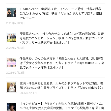
FRUITS ZIPPER鎮西寿々歌、イベント中に恐怖！渋谷の階段
に“だぁれかさん”降臨！映画『だぁれかさんとアソぼ？』階段
セレモニー
2026年7月21日
安田章大×のん、打ち合わせなしで成立した“真の兄妹”感。監督
も絶賛のコンビネーション。映画『平行と垂直』東京プレミア
バリアフリー上映試写会【詳細レポ】
2026年7月19日
仲里依紗、のんの生き方を「素敵な人生」と大絶賛。深川麻衣
は「少女と少年が合わさった方」ドラマ『Tokyo middle 30』会
見で女子トーク炸裂【詳細レポ】
2026年7月18日
主演・仲里依紗と主題歌・ふみのがドラマセットで初対面。現
場ではのんの誕生日サプライズも。ドラマ『Tokyo middle 30』
2026年7月17日
【インタビュー】『侍タイ』が生んだ第2の主役・田村ツトム。
50代初主演で挑んだ座長の覚悟。ドラマ『心配無用ノ介 天下御