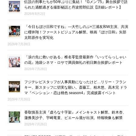
伝説の刑事たちが50年ぶりに集結！『Gメン’75』舞台挨拶で語
られた過酷過ぎる撮影秘話と丹波哲郎伝説【詳細レポート】
2026年8月2日
「今日もぼけ日和ですね」―大竹しのぶ×三浦友和W主演、共演
に櫻井翔！ファーストビジュアル解禁。映画『ぼけ日和』矢部
太郎原作を実写化
2026年7月28日
「涙の先に救いがある」椎名零監督最新作『いってらっしゃい
の花』池袋シネマ・ロサで満員御礼の初日舞台挨拶レポート
2026年7月28日
フジテレビスタッフが人事異動になったけど…リリー・フラン
キー、新スタッフに切実な願い。斎藤工、柏木悠、高木完 ドラ
マ『ペンション・恋は桃色 season4』完成披露イベント
2026年7月26日
香取慎吾主演『虚ろな十字架』メインキャスト解禁。鈴木杏、
蓮佛美沙子、宇崎竜童、ピエール瀧が出演。特報映像も解禁
2026年7月26日