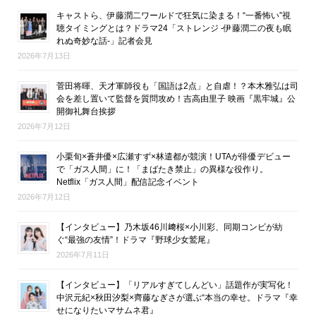
キャストら、伊藤潤二ワールドで狂気に染まる！“一番怖い”視
聴タイミングとは？ドラマ24「ストレンジ -伊藤潤二の夜も眠
れぬ奇妙な話-」記者会見
2026年7月13日
菅田将暉、天才軍師役も「国語は2点」と自虐！？本木雅弘は司
会を差し置いて監督を質問攻め！吉高由里子 映画『黒牢城』公
開御礼舞台挨拶
2026年7月12日
小栗旬×蒼井優×広瀬すず×林遣都が競演！UTAが俳優デビュー
で「ガス人間」に！「まばたき禁止」の異様な役作り。
Netflix「ガス人間」配信記念イベント
2026年7月12日
【インタビュー】乃木坂46川﨑桜×小川彩、同期コンビが紡
ぐ“最強の友情”！ドラマ『野球少女鷲尾』
2026年7月11日
【インタビュー】「リアルすぎてしんどい」話題作が実写化！
中沢元紀×秋田汐梨×齊藤なぎさが選ぶ“本当の幸せ。ドラマ『幸
せになりたいマサムネ君』