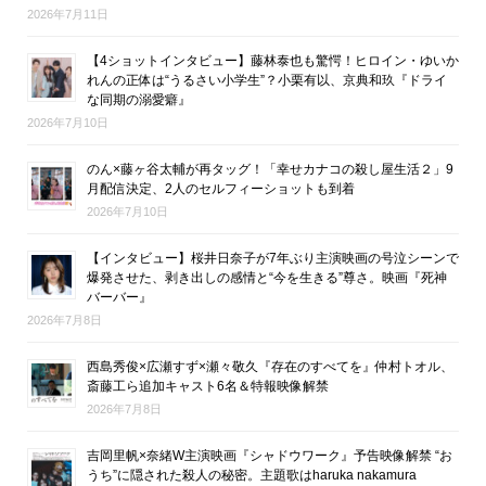
2026年7月11日
【4ショットインタビュー】藤林泰也も驚愕！ヒロイン・ゆいか
れんの正体は“うるさい小学生”？小栗有以、京典和玖『ドライ
な同期の溺愛癖』
2026年7月10日
のん×藤ヶ谷太輔が再タッグ！「幸せカナコの殺し屋生活２」9
月配信決定、2人のセルフィーショットも到着
2026年7月10日
【インタビュー】桜井日奈子が7年ぶり主演映画の号泣シーンで
爆発させた、剥き出しの感情と“今を生きる”尊さ。映画『死神
バーバー』
2026年7月8日
西島秀俊×広瀬すず×瀬々敬久『存在のすべてを』仲村トオル、
斎藤工ら追加キャスト6名＆特報映像解禁
2026年7月8日
吉岡里帆×奈緒W主演映画『シャドウワーク』予告映像解禁 “お
うち”に隠された殺人の秘密。主題歌はharuka nakamura