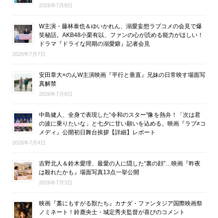
2026年7月8日
W主演・藤林泰也＆ゆいかれん、溺愛妄想ラブコメの会見で爆
笑秘話。AKB48小栗有以、ファンの心が読める能力がほしい！
ドラマ『ドライな同期の溺愛癖』記者会見
2026年7月7日
安田章大×のんW主演映画『平行と垂直』兄妹の日常映す場面写
真解禁
2026年7月6日
中島健人、全身で表現した“令和のスター”像を熱弁！「次は君
の波に乗りたいな」と七夕に甘い願いを込める。映画『ラブ≠コ
メディ』公開初日舞台挨拶【詳細】レポート
2026年7月4日
吉野北人＆鈴木愛理、最愛の人に隠した“裏の顔”…映画『昨夜
は殺れたかも』場面写真13点一挙公開
2026年7月3日
映画『藁にもすがる獣たち』カナダ・ファンタジア国際映画祭
ノミネート！鈴鹿央士・城定秀夫監督が喜びのコメント