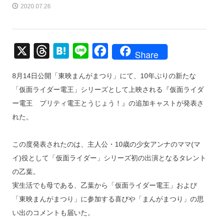
2020.07.26
X
T
H
Li
F
Share
hr
at
n
a
8月14日公開「東映まんがまつり」にて、10年ぶりの新たな
e
e
e
c
「仮面ライダー電王」シリーズとして上映される『仮面ライダ
a
n
e
ー電王 プリティ電王とうじょう！』の追加キャストが発表さ
d
a
b
れた。
s
o
o
この度発表されたのは、主人公・10歳の少女アンナのママ(マ
k
イ)役として「仮面ライダー」シリーズ初の出演となるタレント
の乙葉。
実生活でも母である、乙葉から「仮面ライダー電王」および
「東映まんがまつり」に参加する喜びや「まんがまつり」の思
い出のコメントも届いた。