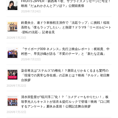
FRUITS ZIPPER・鎮西寿々歌、サプライズメッセージに号泣！
映画『だぁれかさんとアソぼ？』公開前夜祭
2026年7月24日
鈴鹿央士、連ドラ単独初主演作で「法廷ラップ」に挑戦！稲垣
吾郎も「僕もラップしたい」と熱望？ドラマ9「リーガルビート
-逆転の法廷-」記者会見
2026年7月23日
『サイボーグ009 ネメシス』先行上映会レポート：梶裕貴、中
村悠一、早見沙織が語る「不変のテーマ」と「新たな正義」
2026年7月22日
染谷将太は“ステルス”の権化！？唐田えりか＆くるまも驚愕の
「現場での異常な存在感」の正体とは？映画『チルド』初日舞
台挨拶
2026年7月22日
清水崇監督が“稲川淳二”化！？「コメディーもやりたい！」板
垣李光人らキャストが浴衣＆提灯ルックで登場！映画『口に関
するアンケート』夏休み直前！公開記念舞台挨拶
2026年7月22日