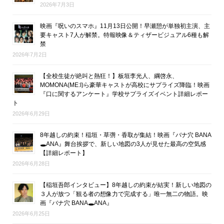
2026年7月3日
映画『呪いのスマホ』11月13日公開！早瀬憩が単独初主演、主
要キャスト7人が解禁。特報映像＆ティザービジュアル6種も解
禁
2026年7月2日
【全校生徒が絶叫と熱狂！】板垣李光人、綱啓永、
MOMONA(ME:I)ら豪華キャストが高校にサプライズ降臨！映画
『口に関するアンケート』学校サプライズイベント詳細レポー
ト
2026年6月29日
8年越しの約束！稲垣・草彅・香取が集結！映画『バナ穴 BANA
🕳ANA』舞台挨拶で、新しい地図の3人が見せた最高の空気感
【詳細レポート】
2026年6月28日
【稲垣吾郎インタビュー】8年越しの約束が結実！新しい地図の
３人が放つ「観る者の想像力で完成する」唯一無二の物語。映
画『バナ穴 BANA🕳ANA』
2026年6月25日