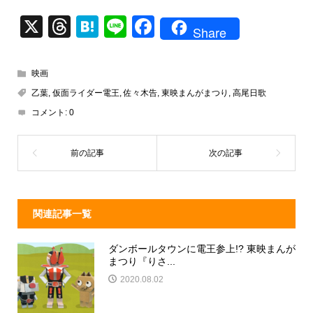
X
T
H
Li
F
Share
hr
at
n
a
e
e
e
c
映画
a
n
e
乙葉
,
仮面ライダー電王
,
佐々木告
,
東映まんがまつり
,
高尾日歌
d
a
b
コメント:
0
s
o
o
k
関連記事一覧
ダンボールタウンに電王参上!? 東映まんが
まつり『りさ...
2020.08.02