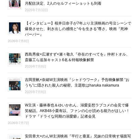
月配信決定、2人のセルフィーショットも到着
2026年7月10日
【インタビュー】桜井日奈子が7年ぶり主演映画の号泣シーンで
爆発させた、剥き出しの感情と“今を生きる”尊さ。映画『死神
バーバー』
2026年7月8日
西島秀俊×広瀬すず×瀬々敬久『存在のすべてを』仲村トオル、
斎藤工ら追加キャスト6名＆特報映像解禁
2026年7月8日
吉岡里帆×奈緒W主演映画『シャドウワーク』予告映像解禁 “お
うち”に隠された殺人の秘密。主題歌はharuka nakamura
2026年7月8日
W主演・藤林泰也＆ゆいかれん、溺愛妄想ラブコメの会見で爆
笑秘話。AKB48小栗有以、ファンの心が読める能力がほしい！
ドラマ『ドライな同期の溺愛癖』記者会見
2026年7月7日
安田章大×のんW主演映画『平行と垂直』兄妹の日常映す場面写