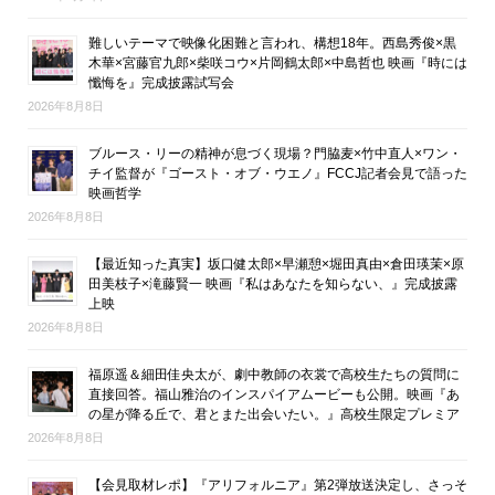
難しいテーマで映像化困難と言われ、構想18年。西島秀俊×黒
木華×宮藤官九郎×柴咲コウ×片岡鶴太郎×中島哲也 映画『時には
懺悔を』完成披露試写会
2026年8月8日
ブルース・リーの精神が息づく現場？門脇麦×竹中直人×ワン・
チイ監督が『ゴースト・オブ・ウエノ』FCCJ記者会見で語った
映画哲学
2026年8月8日
【最近知った真実】坂口健太郎×早瀬憩×堀田真由×倉田瑛茉×原
田美枝子×滝藤賢一 映画『私はあなたを知らない、』完成披露
上映
2026年8月8日
福原遥＆細田佳央太が、劇中教師の衣裳で高校生たちの質問に
直接回答。福山雅治のインスパイアムービーも公開。映画『あ
の星が降る丘で、君とまた出会いたい。』高校生限定プレミア
2026年8月8日
【会見取材レポ】『アリフォルニア』第2弾放送決定し、さっそ