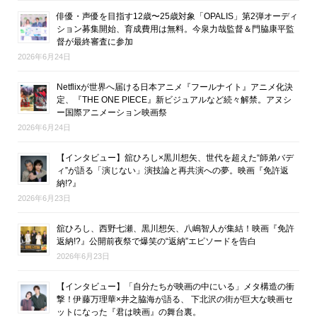
俳優・声優を目指す12歳〜25歳対象「OPALIS」第2弾オーディ
ション募集開始、育成費用は無料。今泉力哉監督＆門脇康平監
督が最終審査に参加
2026年6月24日
Netflixが世界へ届ける日本アニメ『フールナイト』アニメ化決
定、『THE ONE PIECE』新ビジュアルなど続々解禁。アヌシ
ー国際アニメーション映画祭
2026年6月24日
【インタビュー】舘ひろし×黒川想矢、世代を超えた“師弟バデ
ィ”が語る「演じない」演技論と再共演への夢。映画『免許返
納!?』
2026年6月23日
舘ひろし、西野七瀬、黒川想矢、八嶋智人が集結！映画『免許
返納!?』公開前夜祭で爆笑の“返納”エピソードを告白
2026年6月23日
【インタビュー】「自分たちが映画の中にいる」メタ構造の衝
撃！伊藤万理華×井之脇海が語る、 下北沢の街が巨大な映画セ
ットになった『君は映画』の舞台裏。