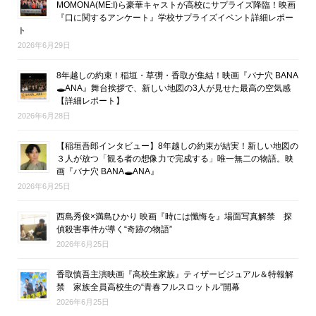
MOMONA(ME:I)ら豪華キャストが高校にサプライズ降臨！映画
『口に関するアンケート』学校サプライズイベント詳細レポー
ト
2026年6月29日
8年越しの約束！稲垣・草彅・香取が集結！映画『バナ穴 BANA
🕳ANA』舞台挨拶で、新しい地図の3人が見せた最高の空気感
【詳細レポート】
2026年6月28日
【稲垣吾郎インタビュー】8年越しの約束が結実！新しい地図の
３人が放つ「観る者の想像力で完成する」唯一無二の物語。映
画『バナ穴 BANA🕳ANA』
2026年6月25日
西島秀俊×満島ひかり 映画『時には懺悔を』場面写真解禁 探
偵殺害事件が導く“奇跡の物語”
2026年6月25日
香取慎吾主演映画『高校生家族』ティザービジュアル＆特報解
禁 家族全員高校生の“青春フルスロットル”開幕
2026年6月25日