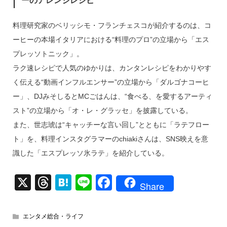
ーのアレンジレシピ
料理研究家のベリッシモ・フランチェスコが紹介するのは、コ
ーヒーの本場イタリアにおける“料理のプロ”の立場から「エス
プレッソトニック」。
ラク速レシピで人気のゆかりは、カンタンレシピをわかりやす
く伝える“動画インフルエンサー”の立場から「ダルゴナコーヒ
ー」、DJみそしるとMCごはんは、“食べる、を愛するアーティ
スト”の立場から「オ・レ・グラッセ」を披露している。
また、世志琥は“キャッチーな言い回し”とともに「ラテフロー
ト」を、料理インスタグラマーのchiakiさんは、SNS映えを意
識した「エスプレッソ氷ラテ」を紹介している。
X
T
H
Li
F
Share
hr
at
n
a
e
e
e
c
エンタメ総合・ライフ