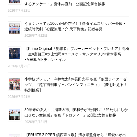
するアンケート』夏休み直前！公開記念舞台挨拶
2026年7月22日
うまくいっても100万円の赤字！？侍タイムスリッパー外伝・
連続時代劇「心配無用ノ介 天下御免」記者会見
2026年7月22日
【Prime Original『犯罪者』ブルーカーペット・プレミア】高橋
一生×斎藤工×水上恒司×ユースケ・サンタマリア×青木崇高
×MEGUMI×チョン・イル
2026年7月22日
小学校プレミア！今井竜太郎×長田光平 映画『仮面ライダーゼ
ッツ』『超宇宙刑事ギャバンインフィニティ』【夢を叶える！
特別授業】
2026年7月21日
30年来の友人・井浦新＆市川実和子が夫婦役に「私たちにしか
出せない空気感」映画『トロフィー』公開記念舞台挨拶
2026年7月21日
【FRUITS ZIPPER 鎮西寿々歌】清水崇監督から「可愛いが出