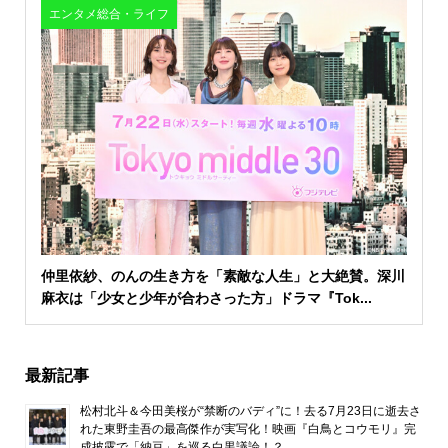
エンタメ総合・ライフ
仲里依紗、のんの生き方を「素敵な人生」と大絶賛。深川
麻衣は「少女と少年が合わさった方」ドラマ『Tok...
最新記事
松村北斗＆今田美桜が“禁断のバディ”に！去る7月23日に逝去さ
れた東野圭吾の最高傑作が実写化！映画『白鳥とコウモリ』完
成披露で「納豆」を巡る白黒議論！？