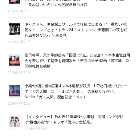
『死ねばいいのに』公開記念舞台挨拶
2026年7月13日
キャストら、伊藤潤二ワールドで狂気に染まる！“一番怖い”視
聴タイミングとは？ドラマ24「ストレンジ -伊藤潤二の夜も眠
れぬ奇妙な話-」記者会見
2026年7月13日
菅田将暉、天才軍師役も「国語は2点」と自虐！？本木雅弘は司
会を差し置いて監督を質問攻め！吉高由里子 映画『黒牢城』公
開御礼舞台挨拶
2026年7月12日
小栗旬×蒼井優×広瀬すず×林遣都が競演！UTAが俳優デビュー
で「ガス人間」に！「まばたき禁止」の異様な役作り。
Netflix「ガス人間」配信記念イベント
2026年7月12日
【インタビュー】乃木坂46川﨑桜×小川彩、同期コンビが紡
ぐ“最強の友情”！ドラマ『野球少女鷲尾』
2026年7月11日