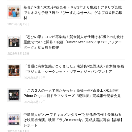
基俊介×佐々木美玲×落合モトキが3年ぶり集結！アドリブ合戦
でカオスな予感？舞台『ぴーすおぶせーふ』ゲネプロ＆囲み取
材
2026年6月12日
『忍びの家』コンビ再集結！賀来賢人が仕掛ける“極上のお化け
屋敷”がついに開幕！映画『Never After Dark／ネバーアフター
ダーク』初日舞台挨拶
2026年6月12日
「普通に有村架純がコケました」南沙良×塩野瑛久×青木柚 映画
『マジカル・シークレット・ツアー』ジャパンプレミア
2026年6月12日
「この３人の一人で居たかった」高橋一生×斎藤工×水上恒司
Prime Original新ドラマシリーズ『犯罪者』完成報告記者会見
2026年6月12日
中島健人が“ハーフドキュメンタリー”と語る自信作！長濱ねる
は映画初出演。映画『ラブ≠ comedy』完成披露試写会【詳細】
レポート
2026年6月11日