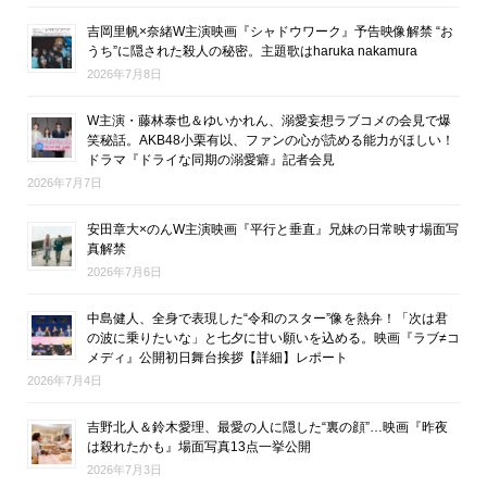
吉岡里帆×奈緒W主演映画『シャドウワーク』予告映像解禁 “お
うち”に隠された殺人の秘密。主題歌はharuka nakamura
2026年7月8日
W主演・藤林泰也＆ゆいかれん、溺愛妄想ラブコメの会見で爆
笑秘話。AKB48小栗有以、ファンの心が読める能力がほしい！
ドラマ『ドライな同期の溺愛癖』記者会見
2026年7月7日
安田章大×のんW主演映画『平行と垂直』兄妹の日常映す場面写
真解禁
2026年7月6日
中島健人、全身で表現した“令和のスター”像を熱弁！「次は君
の波に乗りたいな」と七夕に甘い願いを込める。映画『ラブ≠コ
メディ』公開初日舞台挨拶【詳細】レポート
2026年7月4日
吉野北人＆鈴木愛理、最愛の人に隠した“裏の顔”…映画『昨夜
は殺れたかも』場面写真13点一挙公開
2026年7月3日