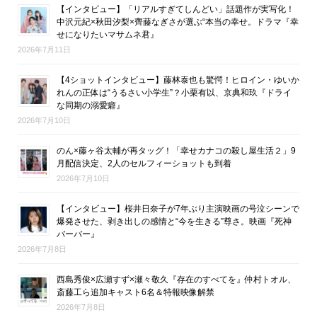
【インタビュー】「リアルすぎてしんどい」話題作が実写化！
中沢元紀×秋田汐梨×齊藤なぎさが選ぶ“本当の幸せ。ドラマ『幸
せになりたいマサムネ君』
2026年7月11日
【4ショットインタビュー】藤林泰也も驚愕！ヒロイン・ゆいか
れんの正体は“うるさい小学生”？小栗有以、京典和玖『ドライ
な同期の溺愛癖』
2026年7月10日
のん×藤ヶ谷太輔が再タッグ！「幸せカナコの殺し屋生活２」9
月配信決定、2人のセルフィーショットも到着
2026年7月10日
【インタビュー】桜井日奈子が7年ぶり主演映画の号泣シーンで
爆発させた、剥き出しの感情と“今を生きる”尊さ。映画『死神
バーバー』
2026年7月8日
西島秀俊×広瀬すず×瀬々敬久『存在のすべてを』仲村トオル、
斎藤工ら追加キャスト6名＆特報映像解禁
2026年7月8日