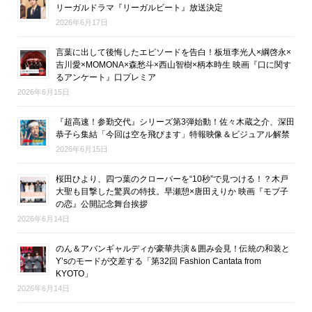
リーガルドラマ『リーガルビート』放送決定
2026年6月17日
言葉に出して後悔したエピソードを告白！板垣李光人×綱啓永×
吉川愛×MOMONA×森愁斗×西山智樹×柄本時生 映画『口に関す
るアンケート』口プレミア
2026年6月15日
『超高速！参勤交代』シリーズ第3弾始動！佐々木蔵之介、深田
恭子ら集結「今回は空を飛びます」特報映像＆ビジュアル解禁
2026年6月15日
桜田ひより、四つ葉のクローバーを“10秒”で見つける！？木戸
大聖も目撃した驚異の特技。早瀬憩×唐田えりか 映画『モブ子
の恋』公開記念舞台挨拶
2026年6月14日
のん＆アバンギャルディが豪華共演＆囲み会見！伝統の和装と
Y’sのモードが交差する「第32回 Fashion Cantata from
KYOTO」
2026年6月14日