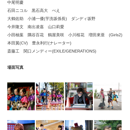
中尾明慶
石田ニコル 黒石高大 ぺえ
大鶴佐助 小浦一優(芋洗坂係長) ダンディ坂野
今井隆文 南出凌嘉 山口莉愛
小田柚葉 隅谷百花 鶴屋美咲 小川桜花 増田來亜 (Girls2)
本田翼(CV) 豊永利行(ナレーター)
斎藤工 関口メンディー(EXILE/GENERATIONS)
場面写真