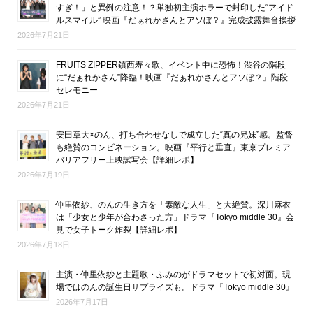
すぎ！」と異例の注意！？単独初主演ホラーで封印した“アイド
ルスマイル” 映画『だぁれかさんとアソぼ？』完成披露舞台挨拶
2026年7月21日
FRUITS ZIPPER鎮西寿々歌、イベント中に恐怖！渋谷の階段
に“だぁれかさん”降臨！映画『だぁれかさんとアソぼ？』階段
セレモニー
2026年7月21日
安田章大×のん、打ち合わせなしで成立した“真の兄妹”感。監督
も絶賛のコンビネーション。映画『平行と垂直』東京プレミア
バリアフリー上映試写会【詳細レポ】
2026年7月19日
仲里依紗、のんの生き方を「素敵な人生」と大絶賛。深川麻衣
は「少女と少年が合わさった方」ドラマ『Tokyo middle 30』会
見で女子トーク炸裂【詳細レポ】
2026年7月18日
主演・仲里依紗と主題歌・ふみのがドラマセットで初対面。現
場ではのんの誕生日サプライズも。ドラマ『Tokyo middle 30』
2026年7月17日