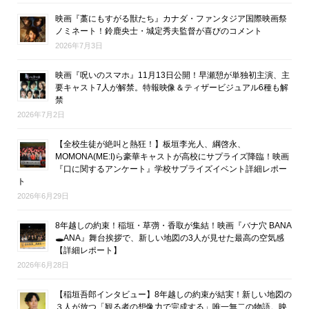
映画『藁にもすがる獣たち』カナダ・ファンタジア国際映画祭
ノミネート！鈴鹿央士・城定秀夫監督が喜びのコメント
2026年7月3日
映画『呪いのスマホ』11月13日公開！早瀬憩が単独初主演、主
要キャスト7人が解禁。特報映像＆ティザービジュアル6種も解
禁
2026年7月2日
【全校生徒が絶叫と熱狂！】板垣李光人、綱啓永、
MOMONA(ME:I)ら豪華キャストが高校にサプライズ降臨！映画
『口に関するアンケート』学校サプライズイベント詳細レポー
ト
2026年6月29日
8年越しの約束！稲垣・草彅・香取が集結！映画『バナ穴 BANA
🕳ANA』舞台挨拶で、新しい地図の3人が見せた最高の空気感
【詳細レポート】
2026年6月28日
【稲垣吾郎インタビュー】8年越しの約束が結実！新しい地図の
３人が放つ「観る者の想像力で完成する」唯一無二の物語。映