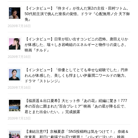
【インタビュー】『侍タイ』が生んだ第2の主役・田村ツトム。
50代初主演で挑んだ座長の覚悟。ドラマ『心配無用ノ介 天下御
免』
2026年7月16日
【インタビュー】日常が狂い出すコンビニの恐怖。唐田えりか
が体感した、瑞々しき岩崎組のエネルギーと物作りの楽しさ。
映画『チルド』
2026年7月16日
【インタビュー】「俳優としてとても幸せな経験でした」円井
わんが体感した、美しくも悍ましい伊藤潤二ワールドの魅力。
ドラマ『ストレンジ』
2026年7月16日
【福原遥＆出口夏希】大ヒット作『あの花』続編に驚き！777
本の百合に囲まれた“百合プレミア” 映画『あの星が降る丘で、
君とまた出会いたい。』完成披露
2026年7月13日
【凍結注意!?】京極夏彦「SNS投稿時は気をつけて！」 奈緒＆
伊東蒼、初日に劇場でお忍び鑑賞！「バレずに泣いた」映画