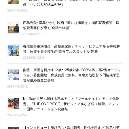
画『バナ穴 BANA🕳ANA』
2026年6月25日
西島秀俊×満島ひかり 映画『時には懺悔を』場面写真解禁 探
偵殺害事件が導く“奇跡の物語”
2026年6月25日
香取慎吾主演映画『高校生家族』ティザービジュアル＆特報解
禁 家族全員高校生の“青春フルスロットル”開幕
2026年6月25日
俳優・声優を目指す12歳〜25歳対象「OPALIS」第2弾オーディ
ション募集開始、育成費用は無料。今泉力哉監督＆門脇康平監
督が最終審査に参加
2026年6月24日
Netflixが世界へ届ける日本アニメ『フールナイト』アニメ化決
定、『THE ONE PIECE』新ビジュアルなど続々解禁。アヌシ
ー国際アニメーション映画祭
2026年6月24日
【インタビュー】舘ひろし×黒川想矢、世代を超えた“師弟バデ