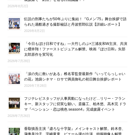
2026年8月2日
伝説の刑事たちが50年ぶりに集結！『Gメン’75』舞台挨拶で語
られた過酷過ぎる撮影秘話と丹波哲郎伝説【詳細レポート】
2026年8月2日
「今日もぼけ日和ですね」―大竹しのぶ×三浦友和W主演、共演
に櫻井翔！ファーストビジュアル解禁。映画『ぼけ日和』矢部
太郎原作を実写化
2026年7月28日
「涙の先に救いがある」椎名零監督最新作『いってらっしゃい
の花』池袋シネマ・ロサで満員御礼の初日舞台挨拶レポート
2026年7月28日
フジテレビスタッフが人事異動になったけど…リリー・フラン
キー、新スタッフに切実な願い。斎藤工、柏木悠、高木完 ドラ
マ『ペンション・恋は桃色 season4』完成披露イベント
2026年7月26日
香取慎吾主演『虚ろな十字架』メインキャスト解禁。鈴木杏、
蓮佛美沙子、宇崎竜童、ピエール瀧が出演。特報映像も解禁