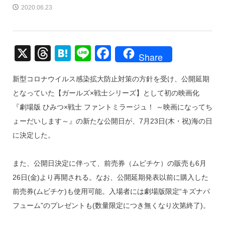
2020.06.23
X
T
H
Li
F
Share
hr
at
n
a
新型コロナウイルス感染拡大防止対策の方針を受け、公開延期
e
e
e
c
となっていた【ガールズ×戦士シリーズ】として初の映画化
a
n
e
『劇場版 ひみつ×戦士 ファントミラージュ！ ～映画になってち
d
a
b
ょーだいします～』の新たな公開日が、7月23日(木・祝)海の日
s
o
に決定した。
o
k
また、公開日決定に伴って、前売券（ムビチケ）の販売も6月
26日(金)より再開される。なお、公開延期発表以前に購入した
前売券(ムビチケ)も使用可能。入場者には劇場版限定“キズナパ
フューム”のプレゼントも(数量限定につき無くなり次第終了)。