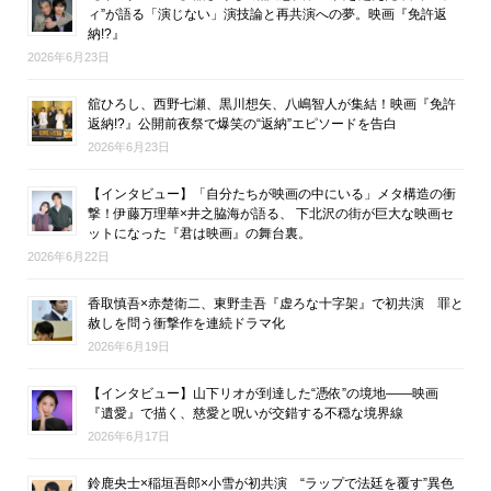
ィ”が語る「演じない」演技論と再共演への夢。映画『免許返
納!?』
2026年6月23日
舘ひろし、西野七瀬、黒川想矢、八嶋智人が集結！映画『免許
返納!?』公開前夜祭で爆笑の“返納”エピソードを告白
2026年6月23日
【インタビュー】「自分たちが映画の中にいる」メタ構造の衝
撃！伊藤万理華×井之脇海が語る、 下北沢の街が巨大な映画セ
ットになった『君は映画』の舞台裏。
2026年6月22日
香取慎吾×赤楚衛二、東野圭吾『虚ろな十字架』で初共演 罪と
赦しを問う衝撃作を連続ドラマ化
2026年6月19日
【インタビュー】山下リオが到達した“憑依”の境地――映画
『遺愛』で描く、慈愛と呪いが交錯する不穏な境界線
2026年6月17日
鈴鹿央士×稲垣吾郎×小雪が初共演 “ラップで法廷を覆す”異色