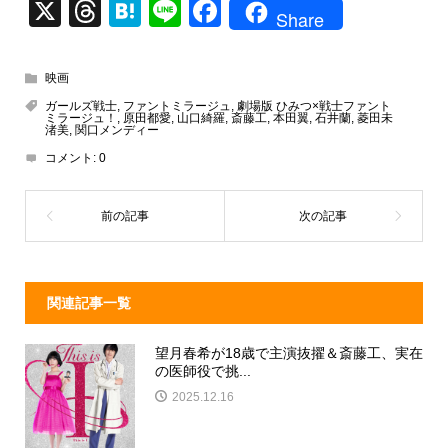
X
T
H
Li
F
Share
hr
at
n
a
e
e
e
c
映画
a
n
e
ガールズ戦士
,
ファントミラージュ
,
劇場版 ひみつ×戦士ファント
ミラージュ！
,
原田都愛
,
山口綺羅
,
斎藤工
,
本田翼
,
石井蘭
,
菱田未
d
a
b
渚美
,
関口メンディー
コメント:
0
s
o
o
k
関連記事一覧
望月春希が18歳で主演抜擢＆斎藤工、実在
の医師役で挑...
2025.12.16