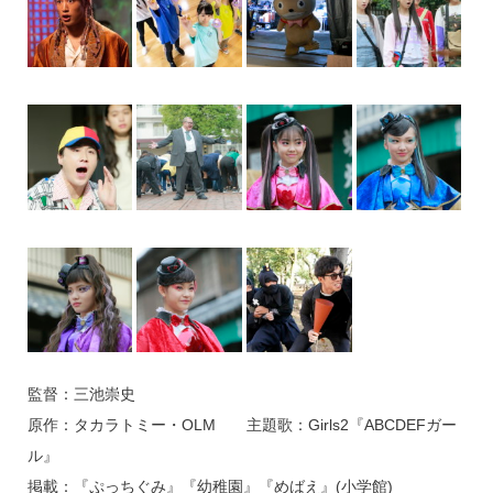
監督：三池崇史
原作：タカラトミー・OLM 主題歌：Girls2『ABCDEFガー
ル』
掲載：『ぷっちぐみ』『幼稚園』『めばえ』(小学館)