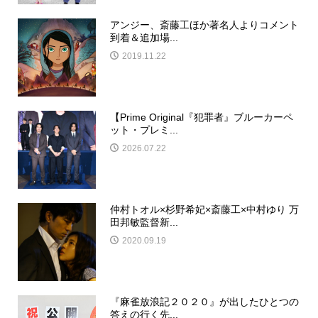
アンジー、斎藤工ほか著名人よりコメント
到着＆追加場...
2019.11.22
【Prime Original『犯罪者』ブルーカーペ
ット・プレミ...
2026.07.22
仲村トオル×杉野希妃×斎藤工×中村ゆり 万
田邦敏監督新...
2020.09.19
『麻雀放浪記２０２０』が出したひとつの
答えの行く先...