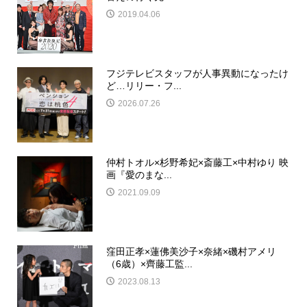
2019.04.06
フジテレビスタッフが人事異動になったけ
ど…リリー・フ...
2026.07.26
仲村トオル×杉野希妃×斎藤工×中村ゆり 映
画『愛のまな...
2021.09.09
窪田正孝×蓮佛美沙子×奈緒×磯村アメリ
（6歳）×齊藤工監...
2023.08.13