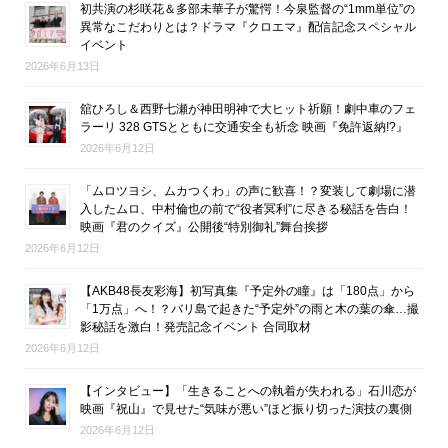
初共演の杉咲花＆多部未華子が驚愕！今泉監督の“1mm単位”の
異常なこだわりとは？ドラマ『クロエマ』配信記念スペシャル
イベント
2026年6月13日
舘ひろし＆西野七瀬が神田明神で大ヒット祈願！劇中車のフェ
ラーリ 328 GTSとともに交通安全も祈念 映画『免許返納!?』
2026年6月12日
「ムロツヨシ、ムカつくわ」の声に歓喜！？変装して劇場に潜
入したムロ、中村倫也の前で“役者冥利”に尽きる秘話を告白！
映画『君のクイズ』公開後“特別御礼”舞台挨拶
2026年6月12日
【AKB48長友彩海】初写真集『予定外の瞳』は「180点」から
「1万点」へ！？バリ島で起きた“予定外”の雨と木の葉の傘…撮
影秘話を激白！発売記念イベント 合同取材
2026年6月12日
【インタビュー】「生きることへの執着が失われる」石川恋が
映画『祝山』で見せた“気味が悪い”ほど振り切った演技の裏側
2026年6月12日