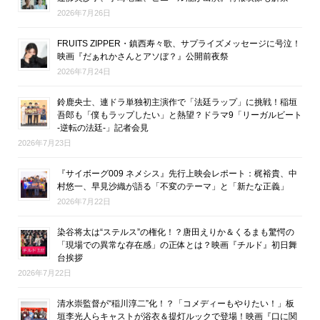
2026年7月26日
FRUITS ZIPPER・鎮西寿々歌、サプライズメッセージに号泣！
映画『だぁれかさんとアソぼ？』公開前夜祭
2026年7月24日
鈴鹿央士、連ドラ単独初主演作で「法廷ラップ」に挑戦！稲垣
吾郎も「僕もラップしたい」と熱望？ドラマ9「リーガルビート
-逆転の法廷-」記者会見
2026年7月23日
『サイボーグ009 ネメシス』先行上映会レポート：梶裕貴、中
村悠一、早見沙織が語る「不変のテーマ」と「新たな正義」
2026年7月22日
染谷将太は“ステルス”の権化！？唐田えりか＆くるまも驚愕の
「現場での異常な存在感」の正体とは？映画『チルド』初日舞
台挨拶
2026年7月22日
清水崇監督が“稲川淳二”化！？「コメディーもやりたい！」板
垣李光人らキャストが浴衣＆提灯ルックで登場！映画『口に関