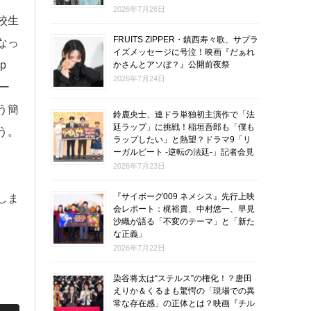
2026年7月26日
校生
FRUITS ZIPPER・鎮西寿々歌、サプラ
なっ
イズメッセージに号泣！映画『だぁれ
p
かさんとアソぼ？』公開前夜祭
2026年7月24日
ー
う簡
鈴鹿央士、連ドラ単独初主演作で「法
廷ラップ」に挑戦！稲垣吾郎も「僕も
う。
ラップしたい」と熱望？ドラマ9「リ
ーガルビート -逆転の法廷-」記者会見
2026年7月23日
『サイボーグ009 ネメシス』先行上映
しま
会レポート：梶裕貴、中村悠一、早見
沙織が語る「不変のテーマ」と「新た
な正義」
2026年7月22日
染谷将太は“ステルス”の権化！？唐田
えりか＆くるまも驚愕の「現場での異
常な存在感」の正体とは？映画『チル