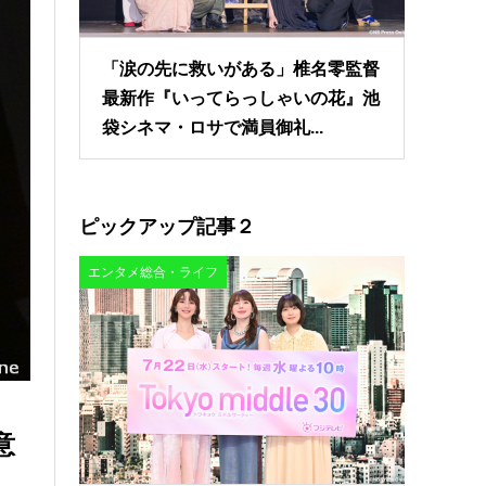
「涙の先に救いがある」椎名零監督
最新作『いってらっしゃいの花』池
袋シネマ・ロサで満員御礼...
ピックアップ記事２
エンタメ総合・ライフ
意