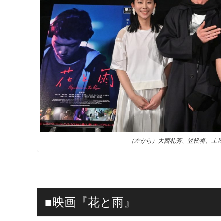
（左から）大西礼芳、笠松将、土
■映画『花と雨』