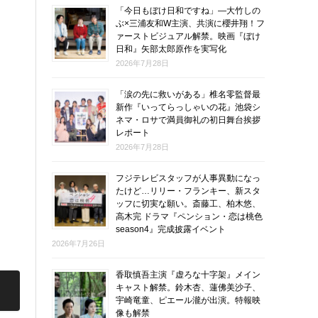
「今日もぼけ日和ですね」―大竹しの
ぶ×三浦友和W主演、共演に櫻井翔！フ
ァーストビジュアル解禁。映画『ぼけ
日和』矢部太郎原作を実写化
2026年7月28日
「涙の先に救いがある」椎名零監督最
新作『いってらっしゃいの花』池袋シ
ネマ・ロサで満員御礼の初日舞台挨拶
レポート
2026年7月28日
フジテレビスタッフが人事異動になっ
たけど…リリー・フランキー、新スタ
ッフに切実な願い。斎藤工、柏木悠、
高木完 ドラマ『ペンション・恋は桃色
season4』完成披露イベント
2026年7月26日
香取慎吾主演『虚ろな十字架』メイン
キャスト解禁。鈴木杏、蓮佛美沙子、
宇崎竜童、ピエール瀧が出演。特報映
像も解禁