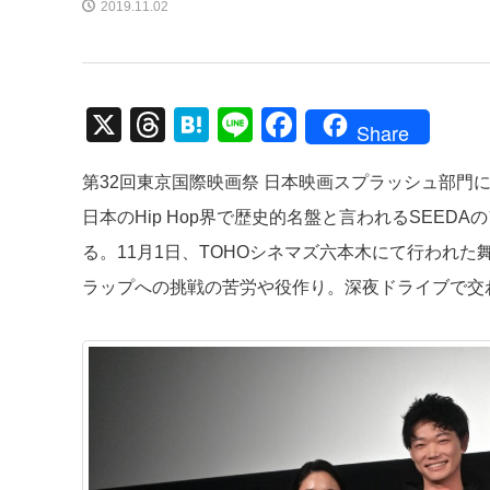
2019.11.02
X
T
H
Li
F
Share
hr
at
n
a
第32回東京国際映画祭 日本映画スプラッシュ部門
e
e
e
c
日本のHip Hop界で歴史的名盤と言われるSEE
a
n
e
る。11月1日、TOHOシネマズ六本木にて行われ
d
a
b
ラップへの挑戦の苦労や役作り。深夜ドライブで交わ
s
o
o
k