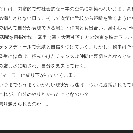
将）は、閉塞的で村社会的な日本の空気に馴染めないまま、高
め満たされない日々。そして次第に学校から距離を置くように
じて日本で初めて自分が表現できる場所・仲間とも出合い、身も心も”Hi
の活躍を目指す姉・麻里（演・大西礼芳）との約束を胸にラッパ
ラッグディールで実績と自信をつけていく。しかし、物事はそ
級生には負け、掴みかけたチャンスは仲間に裏切られ次々と失
の厳しさに晒され、自分を見失って行く。
グディーラーに成り下がっていく吉田。
いつまでもうまくいかない現実から逃げ、ついに逮捕されるて
これが、自分のやりたかったことなのか？
乗り越えられるのか…。