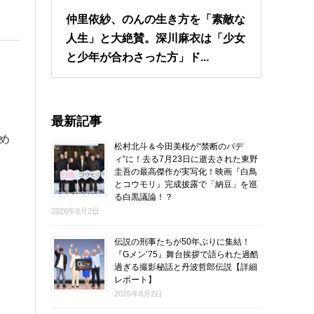
仲里依紗、のんの生き方を「素敵な
人生」と大絶賛。深川麻衣は「少女
と少年が合わさった方」ド...
最新記事
め
松村北斗＆今田美桜が“禁断のバデ
ィ”に！去る7月23日に逝去された東野
圭吾の最高傑作が実写化！映画『白鳥
とコウモリ』完成披露で「納豆」を巡
る白黒議論！？
2026年8月2日
伝説の刑事たちが50年ぶりに集結！
『Gメン’75』舞台挨拶で語られた過酷
過ぎる撮影秘話と丹波哲郎伝説【詳細
レポート】
2026年8月2日