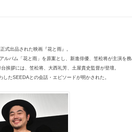
に正式出品された映画『花と雨』。
DAのアルバム「花と雨」を原案とし、新進俳優、笠松将が主演を務
た舞台挨拶には、笠松将、大西礼芳、土屋貴史監督が登壇。
したSEEDAとの会話・エピソードが明かされた。