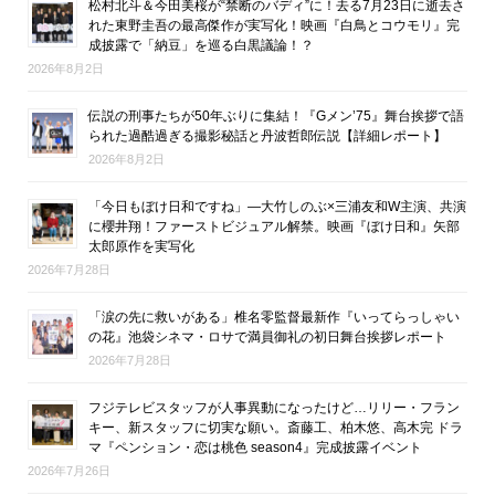
松村北斗＆今田美桜が“禁断のバディ”に！去る7月23日に逝去さ
れた東野圭吾の最高傑作が実写化！映画『白鳥とコウモリ』完
成披露で「納豆」を巡る白黒議論！？
2026年8月2日
伝説の刑事たちが50年ぶりに集結！『Gメン’75』舞台挨拶で語
られた過酷過ぎる撮影秘話と丹波哲郎伝説【詳細レポート】
2026年8月2日
「今日もぼけ日和ですね」―大竹しのぶ×三浦友和W主演、共演
に櫻井翔！ファーストビジュアル解禁。映画『ぼけ日和』矢部
太郎原作を実写化
2026年7月28日
「涙の先に救いがある」椎名零監督最新作『いってらっしゃい
の花』池袋シネマ・ロサで満員御礼の初日舞台挨拶レポート
2026年7月28日
フジテレビスタッフが人事異動になったけど…リリー・フラン
キー、新スタッフに切実な願い。斎藤工、柏木悠、高木完 ドラ
マ『ペンション・恋は桃色 season4』完成披露イベント
2026年7月26日