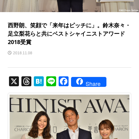
西野朗、笑顔で「来年はピッチに」。鈴木奈々・
足立梨花らと共にベストシャイニストアワード
2018受賞
2018.11.08
X
T
H
Li
F
Share
hr
at
n
a
e
e
e
c
a
n
e
d
a
b
s
o