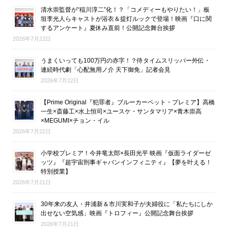
清水崇監督が“稲川淳二”化！？「コメディーもやりたい！」板
垣李光人らキャストが浴衣＆提灯ルックで登場！映画『口に関
するアンケート』夏休み直前！公開記念舞台挨拶
2026年7月22日
うまくいっても100万円の赤字！？侍タイムスリッパー外伝・
連続時代劇「心配無用ノ介 天下御免」記者会見
2026年7月22日
【Prime Original『犯罪者』ブルーカーペット・プレミア】高橋
一生×斎藤工×水上恒司×ユースケ・サンタマリア×青木崇高
×MEGUMI×チョン・イル
2026年7月22日
小学校プレミア！今井竜太郎×長田光平 映画『仮面ライダーゼ
ッツ』『超宇宙刑事ギャバンインフィニティ』【夢を叶える！
特別授業】
2026年7月21日
30年来の友人・井浦新＆市川実和子が夫婦役に「私たちにしか
出せない空気感」映画『トロフィー』公開記念舞台挨拶
2026年7月21日