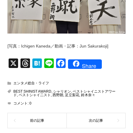
[写真：Ichigen Kaneda／動画・記事：Jun Sakurakoji]
X
T
H
Li
F
Share
hr
at
n
a
e
e
e
c
エンタメ総合・ライフ
a
n
e
BEST SHINIST AWARD
,
シャリオン
,
ベストシャイニストアワー
ド
,
ベストシャイ二スト
,
西野朗
,
足立梨花
,
鈴木奈々
d
a
b
コメント:
0
s
o
o
k