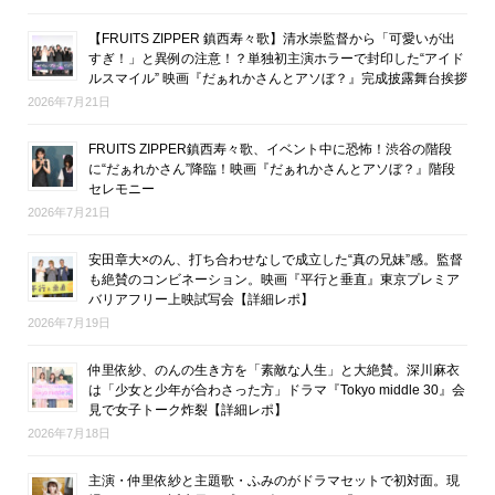
【FRUITS ZIPPER 鎮西寿々歌】清水崇監督から「可愛いが出
すぎ！」と異例の注意！？単独初主演ホラーで封印した“アイド
ルスマイル” 映画『だぁれかさんとアソぼ？』完成披露舞台挨拶
2026年7月21日
FRUITS ZIPPER鎮西寿々歌、イベント中に恐怖！渋谷の階段
に“だぁれかさん”降臨！映画『だぁれかさんとアソぼ？』階段
セレモニー
2026年7月21日
安田章大×のん、打ち合わせなしで成立した“真の兄妹”感。監督
も絶賛のコンビネーション。映画『平行と垂直』東京プレミア
バリアフリー上映試写会【詳細レポ】
2026年7月19日
仲里依紗、のんの生き方を「素敵な人生」と大絶賛。深川麻衣
は「少女と少年が合わさった方」ドラマ『Tokyo middle 30』会
見で女子トーク炸裂【詳細レポ】
2026年7月18日
主演・仲里依紗と主題歌・ふみのがドラマセットで初対面。現