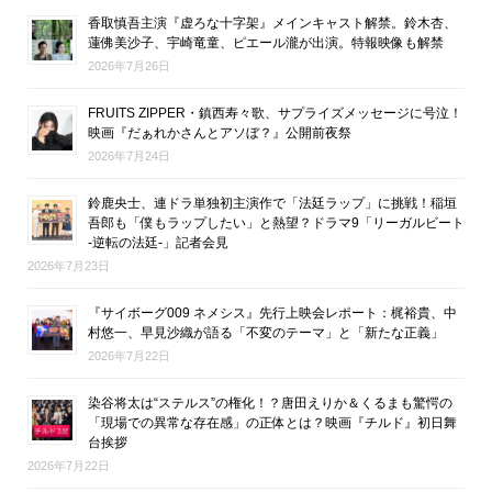
香取慎吾主演『虚ろな十字架』メインキャスト解禁。鈴木杏、
蓮佛美沙子、宇崎竜童、ピエール瀧が出演。特報映像も解禁
2026年7月26日
FRUITS ZIPPER・鎮西寿々歌、サプライズメッセージに号泣！
映画『だぁれかさんとアソぼ？』公開前夜祭
2026年7月24日
鈴鹿央士、連ドラ単独初主演作で「法廷ラップ」に挑戦！稲垣
吾郎も「僕もラップしたい」と熱望？ドラマ9「リーガルビート
-逆転の法廷-」記者会見
2026年7月23日
『サイボーグ009 ネメシス』先行上映会レポート：梶裕貴、中
村悠一、早見沙織が語る「不変のテーマ」と「新たな正義」
2026年7月22日
染谷将太は“ステルス”の権化！？唐田えりか＆くるまも驚愕の
「現場での異常な存在感」の正体とは？映画『チルド』初日舞
台挨拶
2026年7月22日