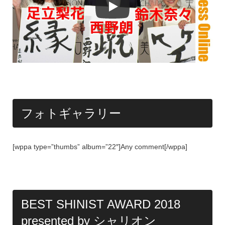
フォトギャラリー
[wppa type=”thumbs” album=”22″]Any comment[/wppa]
BEST SHINIST AWARD 2018
presented by シャリオン