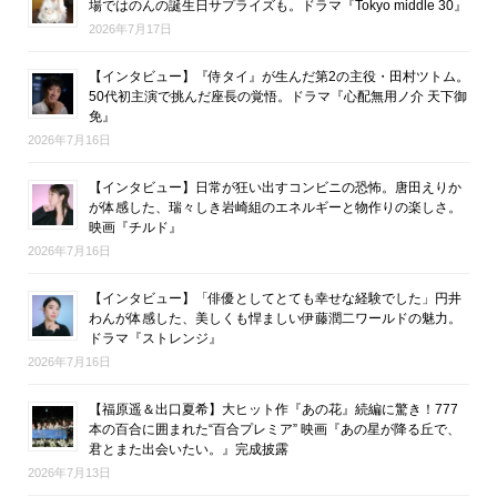
場ではのんの誕生日サプライズも。ドラマ『Tokyo middle 30』
2026年7月17日
【インタビュー】『侍タイ』が生んだ第2の主役・田村ツトム。
50代初主演で挑んだ座長の覚悟。ドラマ『心配無用ノ介 天下御
免』
2026年7月16日
【インタビュー】日常が狂い出すコンビニの恐怖。唐田えりか
が体感した、瑞々しき岩崎組のエネルギーと物作りの楽しさ。
映画『チルド』
2026年7月16日
【インタビュー】「俳優としてとても幸せな経験でした」円井
わんが体感した、美しくも悍ましい伊藤潤二ワールドの魅力。
ドラマ『ストレンジ』
2026年7月16日
【福原遥＆出口夏希】大ヒット作『あの花』続編に驚き！777
本の百合に囲まれた“百合プレミア” 映画『あの星が降る丘で、
君とまた出会いたい。』完成披露
2026年7月13日