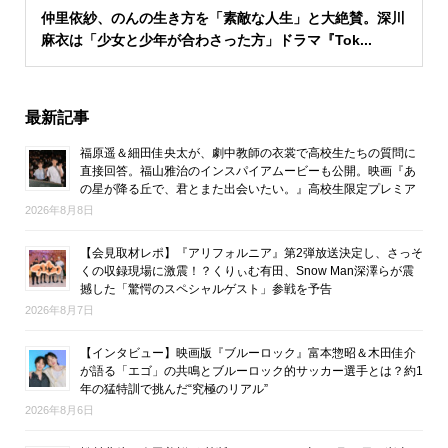
仲里依紗、のんの生き方を「素敵な人生」と大絶賛。深川
麻衣は「少女と少年が合わさった方」ドラマ『Tok...
最新記事
福原遥＆細田佳央太が、劇中教師の衣裳で高校生たちの質問に
直接回答。福山雅治のインスパイアムービーも公開。映画『あ
の星が降る丘で、君とまた出会いたい。』高校生限定プレミア
2026年8月8日
【会見取材レポ】『アリフォルニア』第2弾放送決定し、さっそ
くの収録現場に激震！？くりぃむ有田、Snow Man深澤らが震
撼した「驚愕のスペシャルゲスト」参戦を予告
2026年8月7日
【インタビュー】映画版『ブルーロック』富本惣昭＆木田佳介
が語る「エゴ」の共鳴とブルーロック的サッカー選手とは？約1
年の猛特訓で挑んだ“究極のリアル”
2026年8月6日