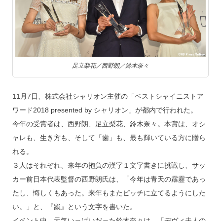
o
k
足立梨花／西野朗／鈴木奈々
11月7日、株式会社シャリオン主催の「ベストシャイニストア
ワード2018 presented by シャリオン」が都内で行われた。
今年の受賞者は、西野朗、足立梨花、鈴木奈々。本賞は、オシ
ャレも、生き方も、そして「歯」も、最も輝いている方に贈ら
れる。
３人はそれぞれ、来年の抱負の漢字１文字書きに挑戦し、サッ
カー前日本代表監督の西野朗氏は、「今年は青天の霹靂であっ
たし、悔しくもあった。来年もまたピッチに立てるようにした
い。」と、『蹴』という文字を書いた。
イベント中、元気いっぱいだった鈴木奈々は、「デヴィ夫人の