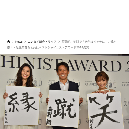
News
エンタメ総合・ライフ
西野朗、笑顔で「来年はピッチに」。鈴木
奈々・足立梨花らと共にベストシャイニストアワード2018受賞