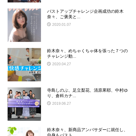
バストアップチャレンジ企画成功の鈴木
奈々、ご褒美と...
2020.01.07
鈴木奈々、めちゃくちゃ体を張った７つの
チャレンジ動...
2020.04.27
寺島しのぶ、足立梨花、清原果耶、中村ゆ
り、倉科カナ...
2019.06.27
鈴木奈々、新商品アンバサダーに就任し、
自身もバスト...