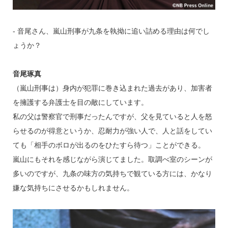
‐ 音尾さん、嵐山刑事が九条を執拗に追い詰める理由は何でし
ょうか？
音尾琢真
（嵐山刑事は）身内が犯罪に巻き込まれた過去があり、加害者
を擁護する弁護士を目の敵にしています。
私の父は警察官で刑事だったんですが、父を見ていると人を怒
らせるのが得意というか、忍耐力が強い人で、人と話をしてい
ても「相手のボロが出るのをひたすら待つ」ことができる。
嵐山にもそれを感じながら演じてました。取調べ室のシーンが
多いのですが、九条の味方の気持ちで観ている方には、かなり
嫌な気持ちにさせるかもしれません。