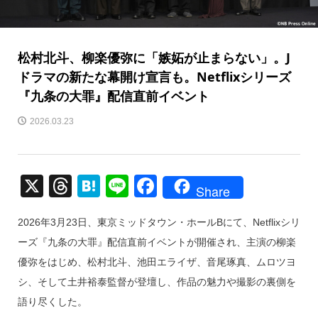
松村北斗、柳楽優弥に「嫉妬が止まらない」。J
ドラマの新たな幕開け宣言も。Netflixシリーズ
『九条の大罪』配信直前イベント
2026.03.23
X
T
H
Li
F
Share
hr
at
n
a
2026年3月23日、東京ミッドタウン・ホールBにて、Netflixシリ
e
e
e
c
ーズ『九条の大罪』配信直前イベントが開催され、主演の柳楽
a
n
e
優弥をはじめ、松村北斗、池田エライザ、音尾琢真、ムロツヨ
d
a
b
シ、そして土井裕泰監督が登壇し、作品の魅力や撮影の裏側を
s
o
語り尽くした。