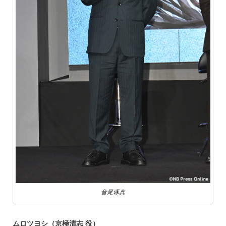
音尾琢真
ムロツヨシ（京極清志 役）