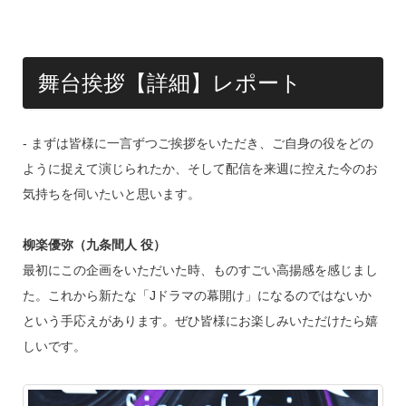
o
k
舞台挨拶【詳細】レポート
‐ まずは皆様に一言ずつご挨拶をいただき、ご自身の役をどの
ように捉えて演じられたか、そして配信を来週に控えた今のお
気持ちを伺いたいと思います。
柳楽優弥（九条間人 役）
最初にこの企画をいただいた時、ものすごい高揚感を感じまし
た。これから新たな「Jドラマの幕開け」になるのではないか
という手応えがあります。ぜひ皆様にお楽しみいただけたら嬉
しいです。