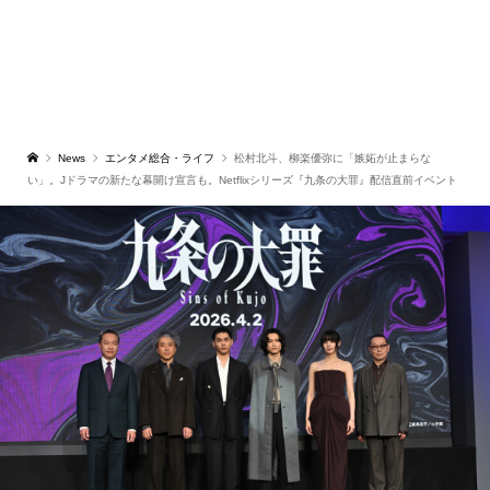
News
エンタメ総合・ライフ
松村北斗、柳楽優弥に「嫉妬が止まらな
い」。Jドラマの新たな幕開け宣言も。Netflixシリーズ『九条の大罪』配信直前イベント