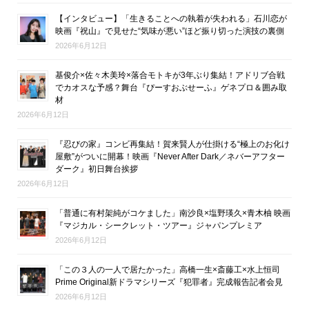
【インタビュー】「生きることへの執着が失われる」石川恋が
映画『祝山』で見せた“気味が悪い”ほど振り切った演技の裏側
2026年6月12日
基俊介×佐々木美玲×落合モトキが3年ぶり集結！アドリブ合戦
でカオスな予感？舞台『ぴーすおぶせーふ』ゲネプロ＆囲み取
材
2026年6月12日
『忍びの家』コンビ再集結！賀来賢人が仕掛ける“極上のお化け
屋敷”がついに開幕！映画『Never After Dark／ネバーアフター
ダーク』初日舞台挨拶
2026年6月12日
「普通に有村架純がコケました」南沙良×塩野瑛久×青木柚 映画
『マジカル・シークレット・ツアー』ジャパンプレミア
2026年6月12日
「この３人の一人で居たかった」高橋一生×斎藤工×水上恒司
Prime Original新ドラマシリーズ『犯罪者』完成報告記者会見
2026年6月12日