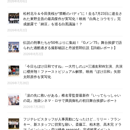
2026年8月6日
松村北斗＆今田美桜が“禁断のバディ”に！去る7月23日に逝去さ
れた東野圭吾の最高傑作が実写化！映画『白鳥とコウモリ』完
成披露で「納豆」を巡る白黒議論！？
2026年8月2日
伝説の刑事たちが50年ぶりに集結！『Gメン’75』舞台挨拶で語
られた過酷過ぎる撮影秘話と丹波哲郎伝説【詳細レポート】
2026年8月2日
「今日もぼけ日和ですね」―大竹しのぶ×三浦友和W主演、共演
に櫻井翔！ファーストビジュアル解禁。映画『ぼけ日和』矢部
太郎原作を実写化
2026年7月28日
「涙の先に救いがある」椎名零監督最新作『いってらっしゃい
の花』池袋シネマ・ロサで満員御礼の初日舞台挨拶レポート
2026年7月28日
フジテレビスタッフが人事異動になったけど…リリー・フラン
キー、新スタッフに切実な願い。斎藤工、柏木悠、高木完 ドラ
マ『ペンション・恋は桃色 season4』完成披露イベント