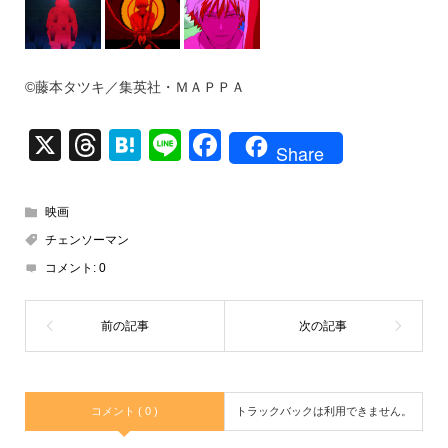
©藤本タツキ／集英社・ＭＡＰＰＡ
X
T
H
Li
F
Share
hr
at
n
a
e
e
e
c
映画
a
n
e
チェンソーマン
d
a
b
コメント:
0
s
o
o
k
コメント ( 0 )
トラックバックは利用できません。