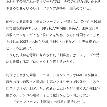
あわせて公開されたティザーPVでは、今後の壮絶な戦いを予感
させる映像が収められ、ファンの期待を一層高めている。
前作となる劇場版『チェンソーマン レゼ篇』は、公開から91日
間で観客動員631万人、興行収入96.5億円を突破。国内歴代興
行収入ランキングでも上位に名を連ね、さらに韓国やアメリカ
をはじめ100以上の国と地域で上映されるなど、世界規模での
ヒットを記録した。
こうした成功を背景に発表された『刺客篇』は、シリーズの勢
いを象徴する新プロジェクトと言えるだろう。
制作はこれまで同様、アニメーションスタジオMAPPAが担当。
原作の持つ過激さと繊細さを高いクオリティで映像化してきた
同スタジオが、刺客たちとの新たな戦いをどう描くのか注目が
集まる。デンジの運命、そして物語がどこへ向かうのか
――『チェンソーマン 刺客篇』の続報に期待したい。