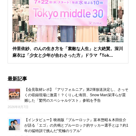
仲里依紗、のんの生き方を「素敵な人生」と大絶賛。深川
麻衣は「少女と少年が合わさった方」ドラマ『Tok...
最新記事
【会見取材レポ】『アリフォルニア』第2弾放送決定し、さっそ
くの収録現場に激震！？くりぃむ有田、Snow Man深澤らが震
撼した「驚愕のスペシャルゲスト」参戦を予告
2026年8月7日
【インタビュー】映画版『ブルーロック』富本惣昭＆木田佳介
が語る「エゴ」の共鳴とブルーロック的サッカー選手とは？約1
年の猛特訓で挑んだ“究極のリアル”