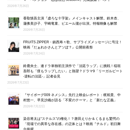
2026年7月26日
香取慎吾主演『虚ろな十字架』メインキャスト解禁。鈴木杏、
蓮佛美沙子、宇崎竜童、ピエール瀧が出演。特報映像も解禁
2026年7月26日
FRUITS ZIPPER・鎮西寿々歌、サプライズメッセージに号泣！
映画『だぁれかさんとアソぼ？』公開前夜祭
2026年7月24日
鈴鹿央士、連ドラ単独初主演作で「法廷ラップ」に挑戦！稲垣
吾郎も「僕もラップしたい」と熱望？ドラマ9「リーガルビート
-逆転の法廷-」記者会見
2026年7月23日
『サイボーグ009 ネメシス』先行上映会レポート：梶裕貴、中
村悠一、早見沙織が語る「不変のテーマ」と「新たな正義」
2026年7月22日
染谷将太は“ステルス”の権化！？唐田えりか＆くるまも驚愕の
「現場での異常な存在感」の正体とは？映画『チルド』初日舞
台挨拶