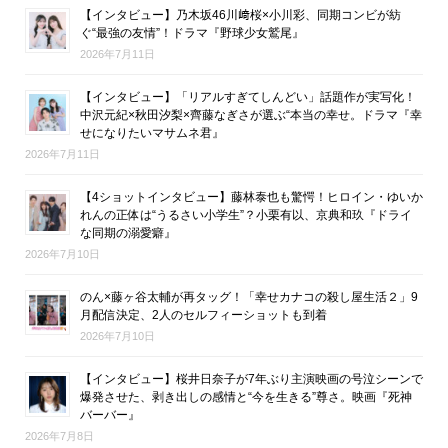
【インタビュー】乃木坂46川﨑桜×小川彩、同期コンビが紡
ぐ“最強の友情”！ドラマ『野球少女鷲尾』
2026年7月11日
【インタビュー】「リアルすぎてしんどい」話題作が実写化！
中沢元紀×秋田汐梨×齊藤なぎさが選ぶ“本当の幸せ。ドラマ『幸
せになりたいマサムネ君』
2026年7月11日
【4ショットインタビュー】藤林泰也も驚愕！ヒロイン・ゆいか
れんの正体は“うるさい小学生”？小栗有以、京典和玖『ドライ
な同期の溺愛癖』
2026年7月10日
のん×藤ヶ谷太輔が再タッグ！「幸せカナコの殺し屋生活２」9
月配信決定、2人のセルフィーショットも到着
2026年7月10日
【インタビュー】桜井日奈子が7年ぶり主演映画の号泣シーンで
爆発させた、剥き出しの感情と“今を生きる”尊さ。映画『死神
バーバー』
2026年7月8日