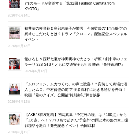
Y’sのモードが交差する「第32回 Fashion Cantata from
KYOTO」
2026年6月14日
初共演の杉咲花＆多部未華子が驚愕！今泉監督の“1mm単位”の
異常なこだわりとは？ドラマ『クロエマ』配信記念スペシャル
イベント
2026年6月13日
舘ひろし＆西野七瀬が神田明神で大ヒット祈願！劇中車のフェ
ラーリ 328 GTSとともに交通安全も祈念 映画『免許返納!?』
2026年6月12日
「ムロツヨシ、ムカつくわ」の声に歓喜！？変装して劇場に潜
入したムロ、中村倫也の前で“役者冥利”に尽きる秘話を告白！
映画『君のクイズ』公開後“特別御礼”舞台挨拶
2026年6月12日
【AKB48長友彩海】初写真集『予定外の瞳』は「180点」から
「1万点」へ！？バリ島で起きた“予定外”の雨と木の葉の傘…撮
影秘話を激白！発売記念イベント 合同取材
2026年6月12日