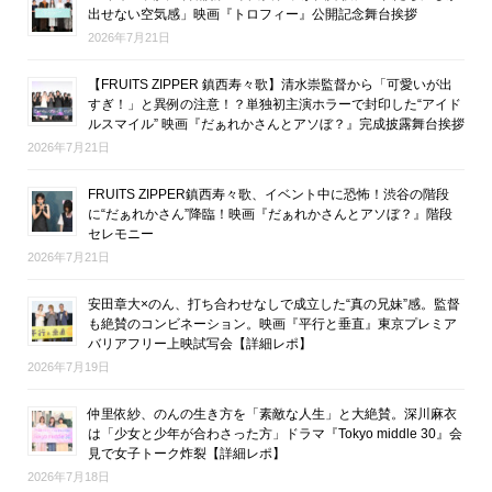
出せない空気感」映画『トロフィー』公開記念舞台挨拶
2026年7月21日
【FRUITS ZIPPER 鎮西寿々歌】清水崇監督から「可愛いが出
すぎ！」と異例の注意！？単独初主演ホラーで封印した“アイド
ルスマイル” 映画『だぁれかさんとアソぼ？』完成披露舞台挨拶
2026年7月21日
FRUITS ZIPPER鎮西寿々歌、イベント中に恐怖！渋谷の階段
に“だぁれかさん”降臨！映画『だぁれかさんとアソぼ？』階段
セレモニー
2026年7月21日
安田章大×のん、打ち合わせなしで成立した“真の兄妹”感。監督
も絶賛のコンビネーション。映画『平行と垂直』東京プレミア
バリアフリー上映試写会【詳細レポ】
2026年7月19日
仲里依紗、のんの生き方を「素敵な人生」と大絶賛。深川麻衣
は「少女と少年が合わさった方」ドラマ『Tokyo middle 30』会
見で女子トーク炸裂【詳細レポ】
2026年7月18日