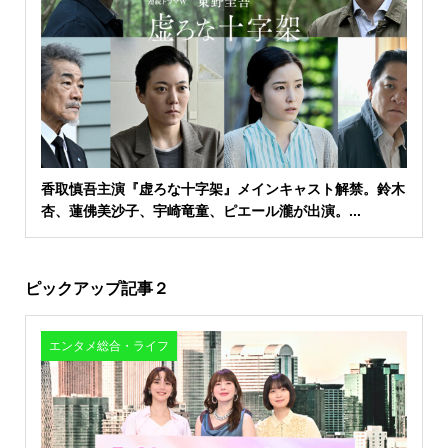
香取慎吾主演『虚ろな十字架』メインキャスト解禁。鈴木
杏、蓮佛美沙子、宇崎竜童、ピエール瀧が出演。...
ピックアップ記事２
エンタメ総合・ライフ