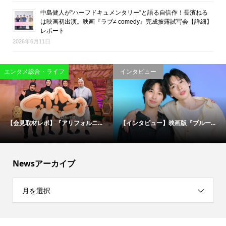
中島健人が“ハーフドキュメンタリー”と語る自信作！長濱ねる
は映画初出演。映画『ラブ≠ comedy』完成披露試写会【詳細】
レポート
2026年6月11日
映画
エンタメ総合・ライフ
松村北斗＆今田美桜が“禁断のバデ...
伝説の刑事たちが50年ぶりに集結...
Newsアーカイブ
月を選択