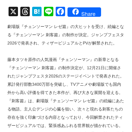
X
T
H
Li
F
Share
hr
at
n
a
劇場版『チェンソーマン レゼ篇』の大ヒットを受け、続編とな
e
e
e
c
る『チェンソーマン 刺客篇』の制作が決定。ジャンプフェスタ
a
n
e
2026で発表され、ティザービジュアルとPVが解禁された。
d
a
b
s
o
藤本タツキ原作の人気漫画『チェンソーマン』の新章となる
o
『チェンソーマン 刺客篇』の制作決定が、12月21日に開催さ
k
れたジャンプフェスタ2026のステージイベントで発表された。
累計発行部数3400万部を突破し、TVアニメや劇場版でも国内
外から高い評価を得てきた本作が、再び大きな展開を迎える。
『刺客篇』は、劇場版『チェンソーマン レゼ篇』の続編にあた
る物語。主人公デンジの心臓を狙い、次々と現れる刺客たちの
存在を強く印象づける内容となっており、今回解禁されたティ
ザービジュアルでは、緊張感あふれる世界観が描かれている。