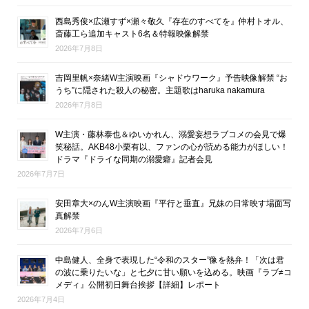
西島秀俊×広瀬すず×瀬々敬久『存在のすべてを』仲村トオル、
斎藤工ら追加キャスト6名＆特報映像解禁
2026年7月8日
吉岡里帆×奈緒W主演映画『シャドウワーク』予告映像解禁 “お
うち”に隠された殺人の秘密。主題歌はharuka nakamura
2026年7月8日
W主演・藤林泰也＆ゆいかれん、溺愛妄想ラブコメの会見で爆
笑秘話。AKB48小栗有以、ファンの心が読める能力がほしい！
ドラマ『ドライな同期の溺愛癖』記者会見
2026年7月7日
安田章大×のんW主演映画『平行と垂直』兄妹の日常映す場面写
真解禁
2026年7月6日
中島健人、全身で表現した“令和のスター”像を熱弁！「次は君
の波に乗りたいな」と七夕に甘い願いを込める。映画『ラブ≠コ
メディ』公開初日舞台挨拶【詳細】レポート
2026年7月4日