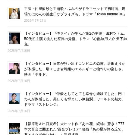
主演・仲里依紗と主題歌・ふみのがドラマセットで初対面。現
場ではのんの誕生日サプライズも。ドラマ『Tokyo middle 30』
2026年7月17日
【インタビュー】『侍タイ』が生んだ第2の主役・田村ツトム。
50代初主演で挑んだ座長の覚悟。ドラマ『心配無用ノ介 天下御
免』
2026年7月16日
【インタビュー】日常が狂い出すコンビニの恐怖。唐田えりか
が体感した、瑞々しき岩崎組のエネルギーと物作りの楽しさ。
映画『チルド』
2026年7月16日
【インタビュー】「俳優としてとても幸せな経験でした」円井
わんが体感した、美しくも悍ましい伊藤潤二ワールドの魅力。
ドラマ『ストレンジ』
2026年7月16日
【福原遥＆出口夏希】大ヒット作『あの花』続編に驚き！777
本の百合に囲まれた“百合プレミア” 映画『あの星が降る丘で、
君とまた出会いたい。』完成披露