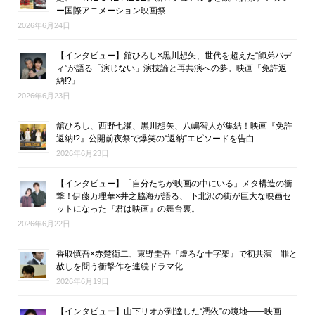
ー国際アニメーション映画祭
2026年6月24日
【インタビュー】舘ひろし×黒川想矢、世代を超えた“師弟バデ
ィ”が語る「演じない」演技論と再共演への夢。映画『免許返
納!?』
2026年6月23日
舘ひろし、西野七瀬、黒川想矢、八嶋智人が集結！映画『免許
返納!?』公開前夜祭で爆笑の“返納”エピソードを告白
2026年6月23日
【インタビュー】「自分たちが映画の中にいる」メタ構造の衝
撃！伊藤万理華×井之脇海が語る、 下北沢の街が巨大な映画セ
ットになった『君は映画』の舞台裏。
2026年6月22日
香取慎吾×赤楚衛二、東野圭吾『虚ろな十字架』で初共演 罪と
赦しを問う衝撃作を連続ドラマ化
2026年6月19日
【インタビュー】山下リオが到達した“憑依”の境地――映画