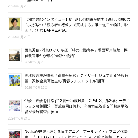
2026年6月28日
【稲垣吾郎インタビュー】8年越しの約束が結実！新しい地図の
３人が放つ「観る者の想像力で完成する」唯一無二の物語。映
画『バナ穴 BANA🕳ANA』
2026年6月25日
西島秀俊×満島ひかり 映画『時には懺悔を』場面写真解禁 探
偵殺害事件が導く“奇跡の物語”
2026年6月25日
香取慎吾主演映画『高校生家族』ティザービジュアル＆特報解
禁 家族全員高校生の“青春フルスロットル”開幕
2026年6月25日
俳優・声優を目指す12歳〜25歳対象「OPALIS」第2弾オーディ
ション募集開始、育成費用は無料。今泉力哉監督＆門脇康平監
督が最終審査に参加
2026年6月24日
Netflixが世界へ届ける日本アニメ『フールナイト』アニメ化決
定、『THE ONE PIECE』新ビジュアルなど続々解禁。アヌシ