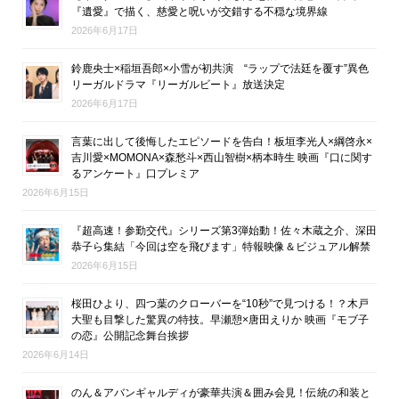
『遺愛』で描く、慈愛と呪いが交錯する不穏な境界線
2026年6月17日
鈴鹿央士×稲垣吾郎×小雪が初共演 “ラップで法廷を覆す”異色
リーガルドラマ『リーガルビート』放送決定
2026年6月17日
言葉に出して後悔したエピソードを告白！板垣李光人×綱啓永×
吉川愛×MOMONA×森愁斗×西山智樹×柄本時生 映画『口に関す
るアンケート』口プレミア
2026年6月15日
『超高速！参勤交代』シリーズ第3弾始動！佐々木蔵之介、深田
恭子ら集結「今回は空を飛びます」特報映像＆ビジュアル解禁
2026年6月15日
桜田ひより、四つ葉のクローバーを“10秒”で見つける！？木戸
大聖も目撃した驚異の特技。早瀬憩×唐田えりか 映画『モブ子
の恋』公開記念舞台挨拶
2026年6月14日
のん＆アバンギャルディが豪華共演＆囲み会見！伝統の和装と