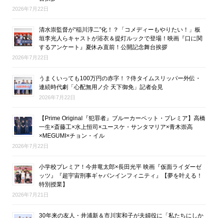
2026年7月22日
清水崇監督が“稲川淳二”化！？「コメディーもやりたい！」板
垣李光人らキャストが浴衣＆提灯ルックで登場！映画『口に関
するアンケート』夏休み直前！公開記念舞台挨拶
2026年7月22日
うまくいっても100万円の赤字！？侍タイムスリッパー外伝・
連続時代劇「心配無用ノ介 天下御免」記者会見
2026年7月22日
【Prime Original『犯罪者』ブルーカーペット・プレミア】高橋
一生×斎藤工×水上恒司×ユースケ・サンタマリア×青木崇高
×MEGUMI×チョン・イル
2026年7月22日
小学校プレミア！今井竜太郎×長田光平 映画『仮面ライダーゼ
ッツ』『超宇宙刑事ギャバンインフィニティ』【夢を叶える！
特別授業】
2026年7月21日
30年来の友人・井浦新＆市川実和子が夫婦役に「私たちにしか