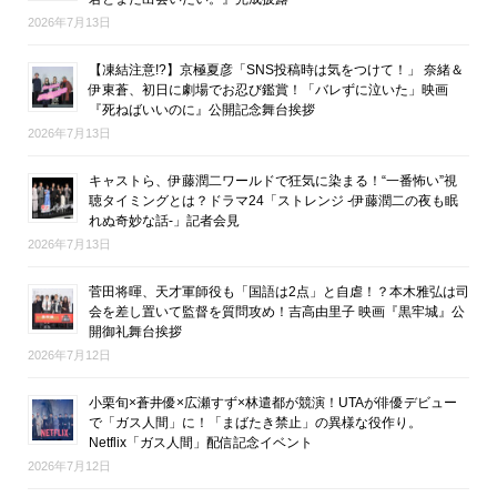
2026年7月13日
【凍結注意!?】京極夏彦「SNS投稿時は気をつけて！」 奈緒＆
伊東蒼、初日に劇場でお忍び鑑賞！「バレずに泣いた」映画
『死ねばいいのに』公開記念舞台挨拶
2026年7月13日
キャストら、伊藤潤二ワールドで狂気に染まる！“一番怖い”視
聴タイミングとは？ドラマ24「ストレンジ -伊藤潤二の夜も眠
れぬ奇妙な話-」記者会見
2026年7月13日
菅田将暉、天才軍師役も「国語は2点」と自虐！？本木雅弘は司
会を差し置いて監督を質問攻め！吉高由里子 映画『黒牢城』公
開御礼舞台挨拶
2026年7月12日
小栗旬×蒼井優×広瀬すず×林遣都が競演！UTAが俳優デビュー
で「ガス人間」に！「まばたき禁止」の異様な役作り。
Netflix「ガス人間」配信記念イベント
2026年7月12日