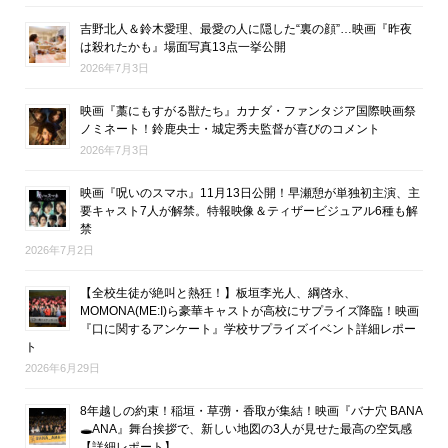
吉野北人＆鈴木愛理、最愛の人に隠した“裏の顔”…映画『昨夜
は殺れたかも』場面写真13点一挙公開
2026年7月3日
映画『藁にもすがる獣たち』カナダ・ファンタジア国際映画祭
ノミネート！鈴鹿央士・城定秀夫監督が喜びのコメント
2026年7月3日
映画『呪いのスマホ』11月13日公開！早瀬憩が単独初主演、主
要キャスト7人が解禁。特報映像＆ティザービジュアル6種も解
禁
2026年7月2日
【全校生徒が絶叫と熱狂！】板垣李光人、綱啓永、
MOMONA(ME:I)ら豪華キャストが高校にサプライズ降臨！映画
『口に関するアンケート』学校サプライズイベント詳細レポー
ト
2026年6月29日
8年越しの約束！稲垣・草彅・香取が集結！映画『バナ穴 BANA
🕳ANA』舞台挨拶で、新しい地図の3人が見せた最高の空気感
【詳細レポート】