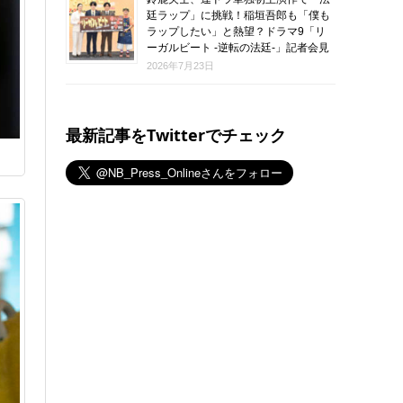
廷ラップ」に挑戦！稲垣吾郎も「僕も
ラップしたい」と熱望？ドラマ9「リ
ーガルビート -逆転の法廷-」記者会見
2026年7月23日
最新記事をTwitterでチェック