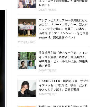
ネマ・ロサで満員御礼の初日舞台挨拶
レポート
2026年7月28日
フジテレビスタッフが人事異動になっ
たけど…リリー・フランキー、新スタ
ッフに切実な願い。斎藤工、柏木悠、
高木完 ドラマ『ペンション・恋は桃色
season4』完成披露イベント
2026年7月26日
香取慎吾主演『虚ろな十字架』メイン
キャスト解禁。鈴木杏、蓮佛美沙子、
宇崎竜童、ピエール瀧が出演。特報映
像も解禁
2026年7月26日
FRUITS ZIPPER・鎮西寿々歌、サプラ
イズメッセージに号泣！映画『だぁれ
かさんとアソぼ？』公開前夜祭
2026年7月24日
鈴鹿央士、連ドラ単独初主演作で「法