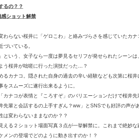
するの？？
離感ショット解禁
変わらない桜井に「ゲロこわ」と絡みづらさを感じていたカナ
近づいている。
」という、女子なら一度は夢見るセリフが発せられたシーンは
よう桜井が咄嗟に行った演技だった…？
めるカナコ。隠された自身の過去の辛い経験なども次第に桜井
事をスムーズに遂行出来るように。
「カナコが表情と『ころすぞ」のバリエーションだけで桜井先
井先輩と会話するの上手すぎん？ww」とSNSでも好評の声が
性は変わらないままなのか？？
見える２ショット場面写真３点が一挙解禁に。これまで絶妙な
ケメンの登場でどのように動き出すのか！？