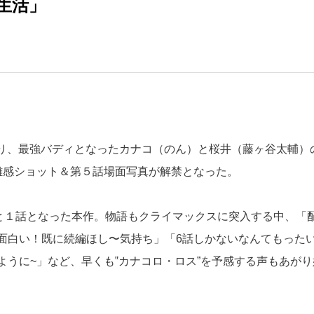
生活」
より、最強バディとなったカナコ（のん）と桜井（藤ヶ谷太輔）
離感ショット＆第５話場面写真が解禁となった。
あと１話となった本作。物語もクライマックスに突入する中、「
面白い！既に続編ほし〜気持ち」「6話しかないなんてもった
うに~」など、早くも‟カナコロ・ロス”を予感する声もあがり