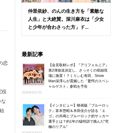
仲里依紗、のんの生き方を「素敵な
人生」と大絶賛。深川麻衣は「少女
と少年が合わさった方」ド...
最新記事
の恋
【会見取材レポ】『アリフォルニア』
第2弾放送決定し、さっそくの収録現
場に激震！？くりぃむ有田、Snow
Man深澤らが震撼した「驚愕のスペシ
ャルゲスト」参戦を予告
配役
2026年8月7日
いな
【インタビュー】映画版『ブルーロッ
始
ク』富本惣昭＆木田佳介が語る「エ
ゴ」の共鳴とブルーロック的サッカー
選手とは？約1年の猛特訓で挑んだ“究
極のリアル”
2026年8月6日