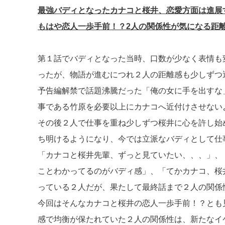
最強バディとなったカナコと桜井、恋愛方面は進展
もはや恋人一歩手前！？2人の関係性が気になる距
第１話でバディとなった当時、口数が少なく表情も
ったが、物語が進むにつれ２人の距離感も少しずつ
予告編解禁で話題沸騰だった「俺の女に手を出すな
事である竹原を必要以上にカナコへ近付けさせない
その後２人で仕事を重ね少しずつ桜井に心を許し始
ち明けるようになり、今では立派なバディとして仕
「カナコと桜井先輩、ずっと見ていたい、、、」、
ことわかってるのがバディ感」、「てかカナコ、桜
っている２人だが、果たして最終話まで２人の関係
今回はそんなカナコと桜井の恋人一歩手前！？とも
感で均衡が保たれていた２人の関係性は、新たなイ