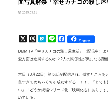
面写真解禁「幸せカナコの殺し屋
2025.03.21
X
T
H
Li
F
Share
hr
at
n
a
DMM TV『幸せカナコの殺し屋生活』（配信中）
e
e
e
c
愛方面は進展するのか？2人の関係性が気になる距
a
n
e
d
a
b
本日（3月22日）第５話が配信され、残すところ
s
o
良すぎてめちゃくちゃ成功すぎる！！！」「とても
o
い」「どうか続編シリーズ化（映画化も）ありますよ
k
めている。