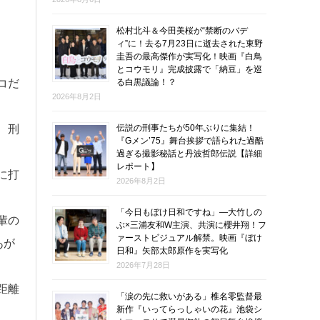
松村北斗＆今田美桜が“禁断のバデ
ィ”に！去る7月23日に逝去された東野
圭吾の最高傑作が実写化！映画『白鳥
とコウモリ』完成披露で「納豆」を巡
る白黒議論！？
コだ
2026年8月2日
伝説の刑事たちが50年ぶりに集結！
、刑
『Gメン’75』舞台挨拶で語られた過酷
過ぎる撮影秘話と丹波哲郎伝説【詳細
レポート】
に打
2026年8月2日
「今日もぼけ日和ですね」―大竹しの
輩の
ぶ×三浦友和W主演、共演に櫻井翔！フ
ァーストビジュアル解禁。映画『ぼけ
あが
日和』矢部太郎原作を実写化
2026年7月28日
距離
「涙の先に救いがある」椎名零監督最
新作『いってらっしゃいの花』池袋シ