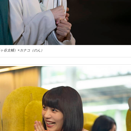
ヶ谷太輔）×カナコ（のん）