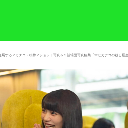
進展する？カナコ・桜井２ショット写真＆５話場面写真解禁「幸せカナコの殺し屋