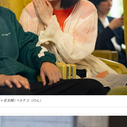
ヶ谷太輔）×カナコ（のん）