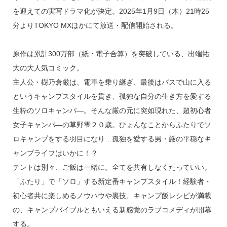
o
を迎えての実写ドラマ化が決定。2025年1月9日（木）21時25
k
分よりTOKYO MXほかにて放送・配信開始される。
原作は累計300万部（紙・電子合算）を突破している、出端祐
大の大人気コミック。
主人公・樹乃倉厳は、電車を乗り継ぎ、最後はバスで山に入る
というキャンプスタイルを貫き、孤独な自分の生き方を愛する
生粋のソロキャンパ―。そんな厳の元に突如現れた、超初心者
女子キャンパ―の草野雫２０歳。ひょんなことからふたりでソ
ロキャンプをする羽目になり…孤独を愛する男・厳の平穏なキ
ャンプライフはいかに！？
テントは別々、ご飯は一緒に。全てを共有しなくたっていい。
「ふたり」で「ソロ」する新定番キャンプスタイル！経験者・
初心者共に楽しめるノウハウや裏技、キャンプ飯レシピが満載
の、キャンプバイブルともいえる新感覚のラブコメディが開幕
する。