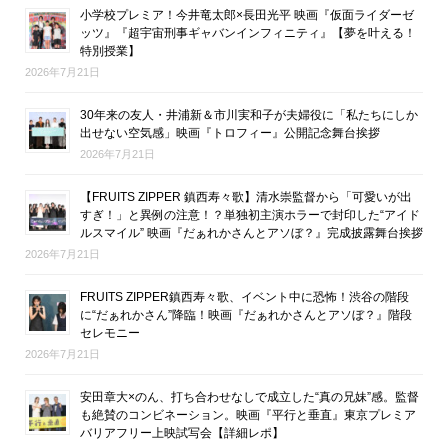
小学校プレミア！今井竜太郎×長田光平 映画『仮面ライダーゼ
ッツ』『超宇宙刑事ギャバンインフィニティ』【夢を叶える！
特別授業】
2026年7月21日
30年来の友人・井浦新＆市川実和子が夫婦役に「私たちにしか
出せない空気感」映画『トロフィー』公開記念舞台挨拶
2026年7月21日
【FRUITS ZIPPER 鎮西寿々歌】清水崇監督から「可愛いが出
すぎ！」と異例の注意！？単独初主演ホラーで封印した“アイド
ルスマイル” 映画『だぁれかさんとアソぼ？』完成披露舞台挨拶
2026年7月21日
FRUITS ZIPPER鎮西寿々歌、イベント中に恐怖！渋谷の階段
に“だぁれかさん”降臨！映画『だぁれかさんとアソぼ？』階段
セレモニー
2026年7月21日
安田章大×のん、打ち合わせなしで成立した“真の兄妹”感。監督
も絶賛のコンビネーション。映画『平行と垂直』東京プレミア
バリアフリー上映試写会【詳細レポ】