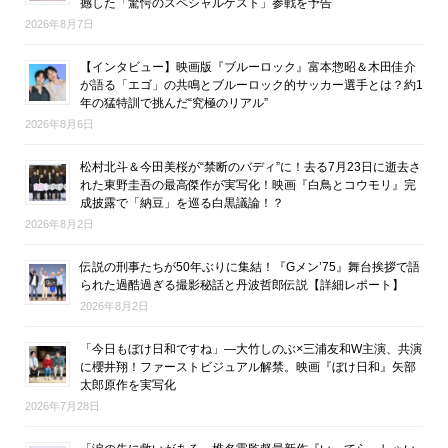
撼した「驚愕のスペシャルゲスト」参戦を予告
2026年8月7日
【インタビュー】映画版『ブルーロック』富本惣昭＆木田佳介
が語る「エゴ」の共鳴とブルーロック的サッカー選手とは？約1
年の猛特訓で挑んだ“究極のリアル”
2026年8月6日
松村北斗＆今田美桜が“禁断のバディ”に！去る7月23日に逝去さ
れた東野圭吾の最高傑作が実写化！映画『白鳥とコウモリ』完
成披露で「納豆」を巡る白黒議論！？
2026年8月2日
伝説の刑事たちが50年ぶりに集結！『Gメン’75』舞台挨拶で語
られた過酷過ぎる撮影秘話と丹波哲郎伝説【詳細レポート】
2026年8月2日
「今日もぼけ日和ですね」―大竹しのぶ×三浦友和W主演、共演
に櫻井翔！ファーストビジュアル解禁。映画『ぼけ日和』矢部
太郎原作を実写化
2026年7月28日