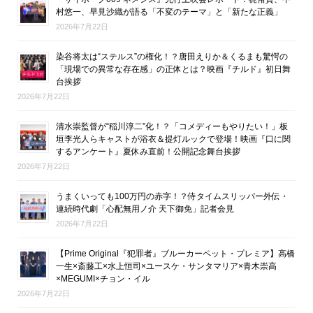
村悠一、早見沙織が語る「不変のテーマ」と「新たな正義」
2026年7月22日
染谷将太は“ステルス”の権化！？唐田えりか＆くるまも驚愕の
「現場での異常な存在感」の正体とは？映画『チルド』初日舞
台挨拶
2026年7月22日
清水崇監督が“稲川淳二”化！？「コメディーもやりたい！」板
垣李光人らキャストが浴衣＆提灯ルックで登場！映画『口に関
するアンケート』夏休み直前！公開記念舞台挨拶
2026年7月22日
うまくいっても100万円の赤字！？侍タイムスリッパー外伝・
連続時代劇「心配無用ノ介 天下御免」記者会見
2026年7月22日
【Prime Original『犯罪者』ブルーカーペット・プレミア】高橋
一生×斎藤工×水上恒司×ユースケ・サンタマリア×青木崇高
×MEGUMI×チョン・イル
2026年7月22日