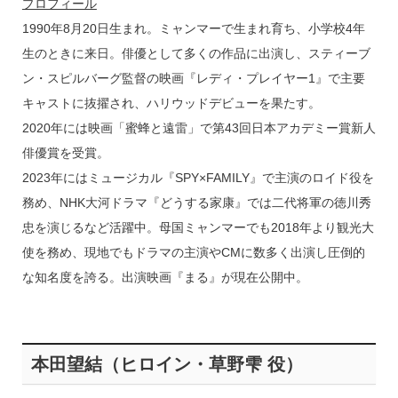
プロフィール
1990年8月20日生まれ。ミャンマーで生まれ育ち、小学校4年
生のときに来日。俳優として多くの作品に出演し、スティーブ
ン・スピルバーグ監督の映画『レディ・プレイヤー1』で主要
キャストに抜擢され、ハリウッドデビューを果たす。
2020年には映画「蜜蜂と遠雷」で第43回日本アカデミー賞新人
俳優賞を受賞。
2023年にはミュージカル『SPY×FAMILY』で主演のロイド役を
務め、NHK大河ドラマ『どうする家康』では二代将軍の徳川秀
忠を演じるなど活躍中。母国ミャンマーでも2018年より観光大
使を務め、現地でもドラマの主演やCMに数多く出演し圧倒的
な知名度を誇る。出演映画『まる』が現在公開中。
本田望結（ヒロイン・草野雫 役）