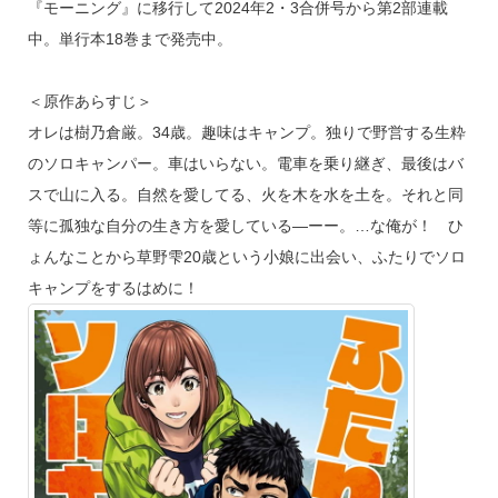
『モーニング』に移行して2024年2・3合併号から第2部連載
中。単行本18巻まで発売中。
＜原作あらすじ＞
オレは樹乃倉厳。34歳。趣味はキャンプ。独りで野営する生粋
のソロキャンパー。車はいらない。電車を乗り継ぎ、最後はバ
スで山に入る。自然を愛してる、火を木を水を土を。それと同
等に孤独な自分の生き方を愛している―ーー。…な俺が！ ひ
ょんなことから草野雫20歳という小娘に出会い、ふたりでソロ
キャンプをするはめに！