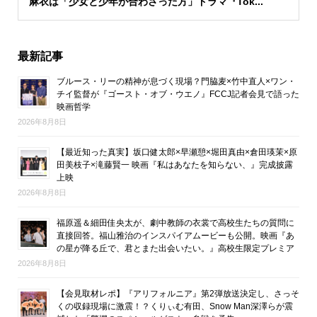
麻衣は「少女と少年が合わさった方」ドラマ『Tok...
最新記事
ブルース・リーの精神が息づく現場？門脇麦×竹中直人×ワン・
チイ監督が『ゴースト・オブ・ウエノ』FCCJ記者会見で語った
映画哲学
2026年8月8日
【最近知った真実】坂口健太郎×早瀬憩×堀田真由×倉田瑛茉×原
田美枝子×滝藤賢一 映画『私はあなたを知らない、』完成披露
上映
2026年8月8日
福原遥＆細田佳央太が、劇中教師の衣裳で高校生たちの質問に
直接回答。福山雅治のインスパイアムービーも公開。映画『あ
の星が降る丘で、君とまた出会いたい。』高校生限定プレミア
2026年8月8日
【会見取材レポ】『アリフォルニア』第2弾放送決定し、さっそ
くの収録現場に激震！？くりぃむ有田、Snow Man深澤らが震