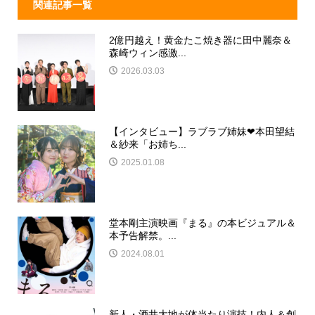
関連記事一覧
2億円越え！黄金たこ焼き器に田中麗奈＆
森崎ウィン感激...
2026.03.03
【インタビュー】ラブラブ姉妹❤本田望結
＆紗来「お姉ち...
2025.01.08
堂本剛主演映画『まる』の本ビジュアル＆
本予告解禁。...
2024.08.01
新人・酒井大地が体当たり演技！内人＆創