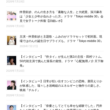
2026年7月19日
仲里依紗、のんの生き方を「素敵な人生」と大絶賛。深川麻衣
は「少女と少年が合わさった方」ドラマ『Tokyo middle 30』会
見で女子トーク炸裂【詳細レポ】
2026年7月18日
主演・仲里依紗と主題歌・ふみのがドラマセットで初対面。現
場ではのんの誕生日サプライズも。ドラマ『Tokyo middle 30』
2026年7月17日
【インタビュー】『侍タイ』が生んだ第2の主役・田村ツトム。
50代初主演で挑んだ座長の覚悟。ドラマ『心配無用ノ介 天下御
免』
2026年7月16日
【インタビュー】日常が狂い出すコンビニの恐怖。唐田えりか
が体感した、瑞々しき岩崎組のエネルギーと物作りの楽しさ。
映画『チルド』
2026年7月16日
【インタビュー】「俳優としてとても幸せな経験でした」円井