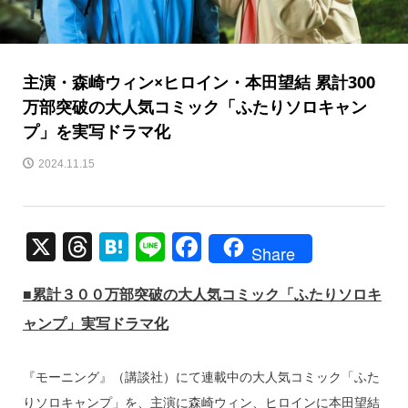
主演・森崎ウィン×ヒロイン・本田望結 累計300
万部突破の大人気コミック「ふたりソロキャン
プ」を実写ドラマ化
2024.11.15
X
T
H
Li
F
Share
hr
at
n
a
■累計３００万部突破の大人気コミック「ふたりソロキ
e
e
e
c
ャンプ」実写ドラマ化
a
n
e
d
a
b
『モーニング』（講談社）にて連載中の大人気コミック「ふた
s
o
りソロキャンプ」を、主演に森崎ウィン、ヒロインに本田望結