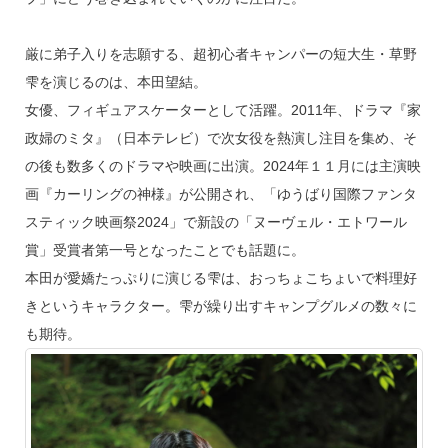
厳に弟子入りを志願する、超初心者キャンパーの短大生・草野
雫を演じるのは、本田望結。
女優、フィギュアスケーターとして活躍。2011年、ドラマ『家
政婦のミタ』（日本テレビ）で次女役を熱演し注目を集め、そ
の後も数多くのドラマや映画に出演。2024年１１月には主演映
画『カーリングの神様』が公開され、「ゆうばり国際ファンタ
スティック映画祭2024」で新設の「ヌーヴェル・エトワール
賞」受賞者第一号となったことでも話題に。
本田が愛嬌たっぷりに演じる雫は、おっちょこちょいで料理好
きというキャラクター。雫が繰り出すキャンプグルメの数々に
も期待。