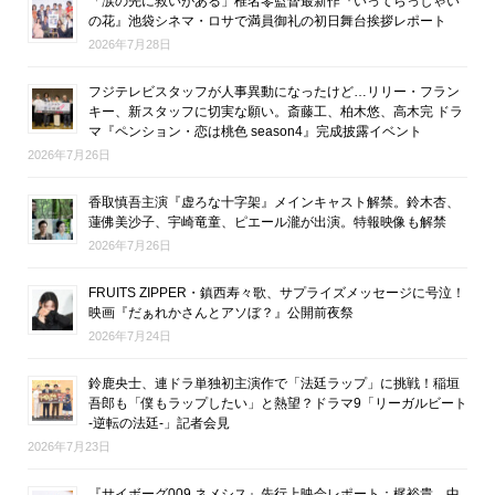
「涙の先に救いがある」椎名零監督最新作『いってらっしゃい
の花』池袋シネマ・ロサで満員御礼の初日舞台挨拶レポート
2026年7月28日
フジテレビスタッフが人事異動になったけど…リリー・フラン
キー、新スタッフに切実な願い。斎藤工、柏木悠、高木完 ドラ
マ『ペンション・恋は桃色 season4』完成披露イベント
2026年7月26日
香取慎吾主演『虚ろな十字架』メインキャスト解禁。鈴木杏、
蓮佛美沙子、宇崎竜童、ピエール瀧が出演。特報映像も解禁
2026年7月26日
FRUITS ZIPPER・鎮西寿々歌、サプライズメッセージに号泣！
映画『だぁれかさんとアソぼ？』公開前夜祭
2026年7月24日
鈴鹿央士、連ドラ単独初主演作で「法廷ラップ」に挑戦！稲垣
吾郎も「僕もラップしたい」と熱望？ドラマ9「リーガルビート
-逆転の法廷-」記者会見
2026年7月23日
『サイボーグ009 ネメシス』先行上映会レポート：梶裕貴、中