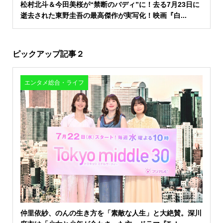
松村北斗＆今田美桜が“禁断のバディ”に！去る7月23日に
逝去された東野圭吾の最高傑作が実写化！映画『白...
ピックアップ記事２
エンタメ総合・ライフ
仲里依紗、のんの生き方を「素敵な人生」と大絶賛。深川