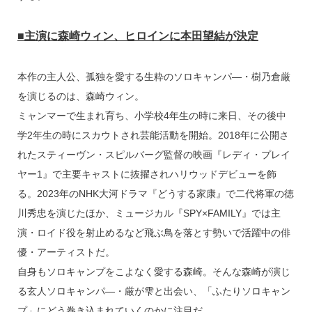
■主演に森崎ウィン、ヒロインに本田望結が決定
本作の主人公、孤独を愛する生粋のソロキャンパ―・樹乃倉厳
を演じるのは、森崎ウィン。
ミャンマーで生まれ育ち、小学校4年生の時に来日、その後中
学2年生の時にスカウトされ芸能活動を開始。2018年に公開さ
れたスティーヴン・スピルバーグ監督の映画『レディ・プレイ
ヤー1』で主要キャストに抜擢されハリウッドデビューを飾
る。2023年のNHK大河ドラマ『どうする家康』で二代将軍の徳
川秀忠を演じたほか、ミュージカル『SPY×FAMILY』では主
演・ロイド役を射止めるなど飛ぶ鳥を落とす勢いで活躍中の俳
優・アーティストだ。
自身もソロキャンプをこよなく愛する森崎。そんな森崎が演じ
る玄人ソロキャンパ―・厳が雫と出会い、「ふたりソロキャン
プ」にどう巻き込まれていくのかに注目だ。