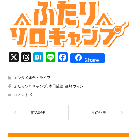
X
T
H
Li
F
Share
hr
at
n
a
e
e
e
c
エンタメ総合・ライフ
a
n
e
ふたりソロキャンプ
,
本田望結
,
森崎ウィン
d
a
b
コメント:
0
s
o
o
k