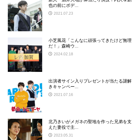
也の前にボデ...
2021.07.23
小芝風花「こんなに頑張ってきたけど無理
だ！」森崎ウ...
2024.02.18
出演者サイン入りプレゼントが当たる謎解
きキャンペー...
2021.07.16
北乃きいがメガネの聖地を作った兄弟を支
えた妻役で主...
2023.05.31