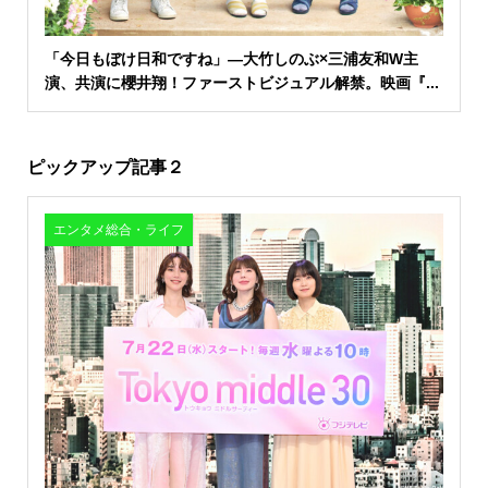
「今日もぼけ日和ですね」―大竹しのぶ×三浦友和W主
演、共演に櫻井翔！ファーストビジュアル解禁。映画『...
ピックアップ記事２
エンタメ総合・ライフ