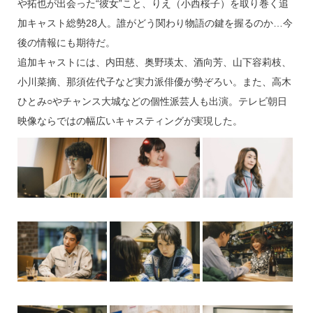
や拓也が出会った“彼女”こと、りえ（小西桜子）を取り巻く追
加キャスト総勢28人。誰がどう関わり物語の鍵を握るのか…今
後の情報にも期待だ。
追加キャストには、内田慈、奥野瑛太、酒向芳、山下容莉枝、
小川菜摘、那須佐代子など実力派俳優が勢ぞろい。また、高木
ひとみ○やチャンス大城などの個性派芸人も出演。テレビ朝日
映像ならではの幅広いキャスティングが実現した。