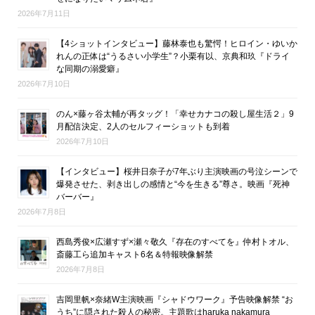
2026年7月11日
【4ショットインタビュー】藤林泰也も驚愕！ヒロイン・ゆいか
れんの正体は“うるさい小学生”？小栗有以、京典和玖『ドライ
な同期の溺愛癖』
2026年7月10日
のん×藤ヶ谷太輔が再タッグ！「幸せカナコの殺し屋生活２」9
月配信決定、2人のセルフィーショットも到着
2026年7月10日
【インタビュー】桜井日奈子が7年ぶり主演映画の号泣シーンで
爆発させた、剥き出しの感情と“今を生きる”尊さ。映画『死神
バーバー』
2026年7月8日
西島秀俊×広瀬すず×瀬々敬久『存在のすべてを』仲村トオル、
斎藤工ら追加キャスト6名＆特報映像解禁
2026年7月8日
吉岡里帆×奈緒W主演映画『シャドウワーク』予告映像解禁 “お
うち”に隠された殺人の秘密。主題歌はharuka nakamura