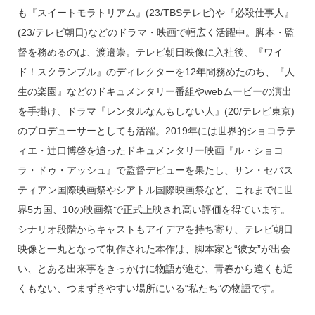
も『スイートモラトリアム』(23/TBSテレビ)や『必殺仕事人』
(23/テレビ朝日)などのドラマ・映画で幅広く活躍中。脚本・監
督を務めるのは、渡邉崇。テレビ朝日映像に入社後、『ワイ
ド！スクランブル』のディレクターを12年間務めたのち、『人
生の楽園』などのドキュメンタリー番組やwebムービーの演出
を手掛け、ドラマ『レンタルなんもしない人』(20/テレビ東京)
のプロデューサーとしても活躍。2019年には世界的ショコラテ
ィエ・辻口博啓を追ったドキュメンタリー映画『ル・ショコ
ラ・ドゥ・アッシュ』で監督デビューを果たし、サン・セバス
ティアン国際映画祭やシアトル国際映画祭など、これまでに世
界5カ国、10の映画祭で正式上映され高い評価を得ています。
シナリオ段階からキャストもアイデアを持ち寄り、テレビ朝日
映像と一丸となって制作された本作は、脚本家と“彼女”が出会
い、とある出来事をきっかけに物語が進む、青春から遠くも近
くもない、つまずきやすい場所にいる“私たち”の物語です。