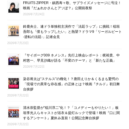
FRUITS ZIPPER・鎮西寿々歌、サプライズメッセージに号泣！
映画『だぁれかさんとアソぼ？』公開前夜祭
2026年7月24日
鈴鹿央士、連ドラ単独初主演作で「法廷ラップ」に挑戦！稲垣
吾郎も「僕もラップしたい」と熱望？ドラマ9「リーガルビート
-逆転の法廷-」記者会見
2026年7月23日
『サイボーグ009 ネメシス』先行上映会レポート：梶裕貴、中
村悠一、早見沙織が語る「不変のテーマ」と「新たな正義」
2026年7月22日
染谷将太は“ステルス”の権化！？唐田えりか＆くるまも驚愕の
「現場での異常な存在感」の正体とは？映画『チルド』初日舞
台挨拶
2026年7月22日
清水崇監督が“稲川淳二”化！？「コメディーもやりたい！」板
垣李光人らキャストが浴衣＆提灯ルックで登場！映画『口に関
するアンケート』夏休み直前！公開記念舞台挨拶
2026年7月22日