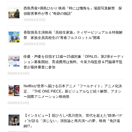
西島秀俊×満島ひかり 映画『時には懺悔を』場面写真解禁 探
偵殺害事件が導く“奇跡の物語”
2026年6月25日
香取慎吾主演映画『高校生家族』ティザービジュアル＆特報解
禁 家族全員高校生の“青春フルスロットル”開幕
2026年6月25日
俳優・声優を目指す12歳〜25歳対象「OPALIS」第2弾オーディ
ション募集開始、育成費用は無料。今泉力哉監督＆門脇康平監
督が最終審査に参加
2026年6月24日
Netflixが世界へ届ける日本アニメ『フールナイト』アニメ化決
定、『THE ONE PIECE』新ビジュアルなど続々解禁。アヌシ
ー国際アニメーション映画祭
2026年6月24日
【インタビュー】舘ひろし×黒川想矢、世代を超えた“師弟バデ
ィ”が語る「演じない」演技論と再共演への夢。映画『免許返
納!?』