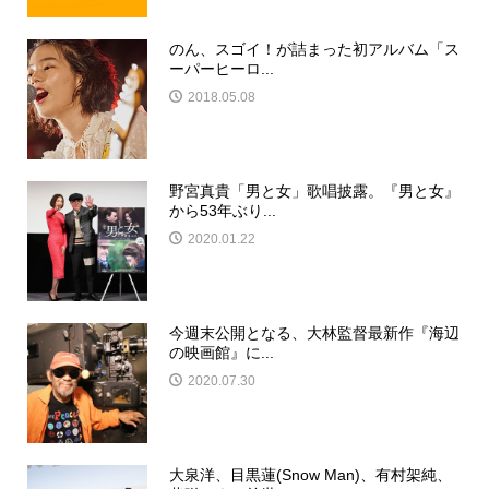
のん、スゴイ！が詰まった初アルバム「ス
ーパーヒーロ...
2018.05.08
野宮真貴「男と女」歌唱披露。『男と女』
から53年ぶり...
2020.01.22
今週末公開となる、大林監督最新作『海辺
の映画館』に...
2020.07.30
大泉洋、目黒蓮(Snow Man)、有村架純、