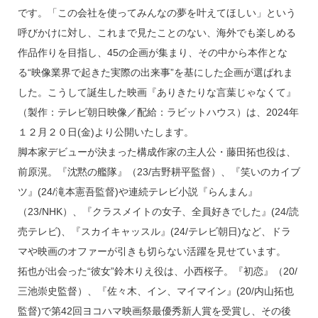
です。「この会社を使ってみんなの夢を叶えてほしい」という
呼びかけに対し、これまで見たことのない、海外でも楽しめる
作品作りを目指し、45の企画が集まり、その中から本作とな
る“映像業界で起きた実際の出来事”を基にした企画が選ばれま
した。こうして誕生した映画『ありきたりな言葉じゃなくて』
（製作：テレビ朝日映像／配給：ラビットハウス）は、2024年
１２月２０日(金)より公開いたします。
脚本家デビューが決まった構成作家の主人公・藤田拓也役は、
前原滉。『沈黙の艦隊』（23/吉野耕平監督）、『笑いのカイブ
ツ』(24/滝本憲吾監督)や連続テレビ小説『らんまん』
（23/NHK）、『クラスメイトの女子、全員好きでした』(24/読
売テレビ)、『スカイキャッスル』(24/テレビ朝日)など、ドラ
マや映画のオファーが引きも切らない活躍を見せています。
拓也が出会った“彼女”鈴木りえ役は、小西桜子。『初恋』（20/
三池崇史監督）、『佐々木、イン、マイマイン』(20/内山拓也
監督)で第42回ヨコハマ映画祭最優秀新人賞を受賞し、その後