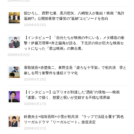
2026年6月23日
舘ひろし、西野七瀬、黒川想矢、八嶋智人が集結！映画『免許
返納!?』公開前夜祭で爆笑の“返納”エピソードを告白
2026年6月23日
【インタビュー】「自分たちが映画の中にいる」メタ構造の衝
撃！伊藤万理華×井之脇海が語る、 下北沢の街が巨大な映画セ
ットになった『君は映画』の舞台裏。
2026年6月22日
香取慎吾×赤楚衛二、東野圭吾『虚ろな十字架』で初共演 罪と
赦しを問う衝撃作を連続ドラマ化
2026年6月19日
【インタビュー】山下リオが到達した“憑依”の境地――映画
『遺愛』で描く、慈愛と呪いが交錯する不穏な境界線
2026年6月17日
鈴鹿央士×稲垣吾郎×小雪が初共演 “ラップで法廷を覆す”異色
リーガルドラマ『リーガルビート』放送決定
2026年6月17日