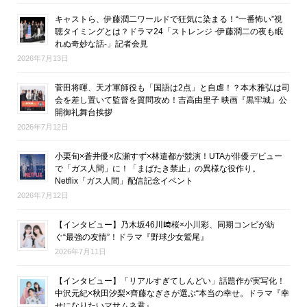
キャストら、伊藤潤二ワールドで狂気に染まる！“一番怖い”視
聴タイミングとは？ドラマ24「ストレンジ -伊藤潤二の夜も眠
れぬ奇妙な話-」記者会見
2026年7月13日
菅田将暉、天才軍師役も「国語は2点」と自虐！？本木雅弘は司
会を差し置いて監督を質問攻め！吉高由里子 映画『黒牢城』公
開御礼舞台挨拶
2026年7月12日
小栗旬×蒼井優×広瀬すず×林遣都が競演！UTAが俳優デビュー
で「ガス人間」に！「まばたき禁止」の異様な役作り。
Netflix「ガス人間」配信記念イベント
2026年7月12日
【インタビュー】乃木坂46川﨑桜×小川彩、同期コンビが紡
ぐ“最強の友情”！ドラマ『野球少女鷲尾』
2026年7月11日
【インタビュー】「リアルすぎてしんどい」話題作が実写化！
中沢元紀×秋田汐梨×齊藤なぎさが選ぶ“本当の幸せ。ドラマ『幸
せになりたいマサムネ君』