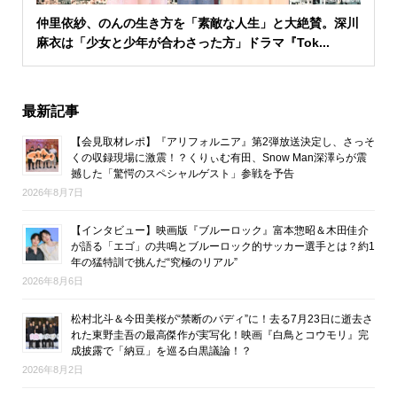
仲里依紗、のんの生き方を「素敵な人生」と大絶賛。深川
麻衣は「少女と少年が合わさった方」ドラマ『Tok...
最新記事
【会見取材レポ】『アリフォルニア』第2弾放送決定し、さっそ
くの収録現場に激震！？くりぃむ有田、Snow Man深澤らが震
撼した「驚愕のスペシャルゲスト」参戦を予告
2026年8月7日
【インタビュー】映画版『ブルーロック』富本惣昭＆木田佳介
が語る「エゴ」の共鳴とブルーロック的サッカー選手とは？約1
年の猛特訓で挑んだ“究極のリアル”
2026年8月6日
松村北斗＆今田美桜が“禁断のバディ”に！去る7月23日に逝去さ
れた東野圭吾の最高傑作が実写化！映画『白鳥とコウモリ』完
成披露で「納豆」を巡る白黒議論！？
2026年8月2日