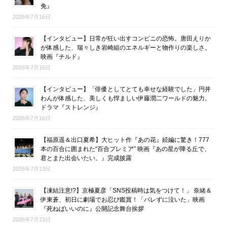
免』
2026年7月16日
【インタビュー】日常が狂い出すコンビニの恐怖。唐田えりか
が体感した、瑞々しき岩崎組のエネルギーと物作りの楽しさ。
映画『チルド』
2026年7月16日
【インタビュー】「俳優としてとても幸せな経験でした」円井
わんが体感した、美しくも悍ましい伊藤潤二ワールドの魅力。
ドラマ『ストレンジ』
2026年7月16日
【福原遥＆出口夏希】大ヒット作『あの花』続編に驚き！777
本の百合に囲まれた“百合プレミア” 映画『あの星が降る丘で、
君とまた出会いたい。』完成披露
2026年7月13日
【凍結注意!?】京極夏彦「SNS投稿時は気をつけて！」 奈緒＆
伊東蒼、初日に劇場でお忍び鑑賞！「バレずに泣いた」映画
『死ねばいいのに』公開記念舞台挨拶
2026年7月13日