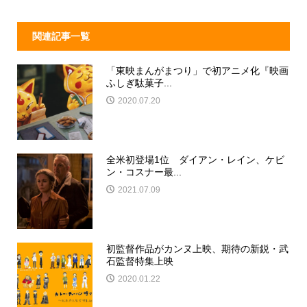
o
k
関連記事一覧
「東映まんがまつり」で初アニメ化『映画
ふしぎ駄菓子...
2020.07.20
全米初登場1位 ダイアン・レイン、ケビ
ン・コスナー最...
2021.07.09
初監督作品がカンヌ上映、期待の新鋭・武
石監督特集上映
2020.01.22