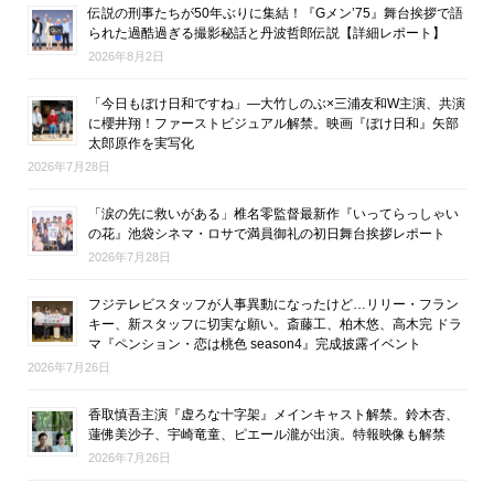
伝説の刑事たちが50年ぶりに集結！『Gメン’75』舞台挨拶で語
られた過酷過ぎる撮影秘話と丹波哲郎伝説【詳細レポート】
2026年8月2日
「今日もぼけ日和ですね」―大竹しのぶ×三浦友和W主演、共演
に櫻井翔！ファーストビジュアル解禁。映画『ぼけ日和』矢部
太郎原作を実写化
2026年7月28日
「涙の先に救いがある」椎名零監督最新作『いってらっしゃい
の花』池袋シネマ・ロサで満員御礼の初日舞台挨拶レポート
2026年7月28日
フジテレビスタッフが人事異動になったけど…リリー・フラン
キー、新スタッフに切実な願い。斎藤工、柏木悠、高木完 ドラ
マ『ペンション・恋は桃色 season4』完成披露イベント
2026年7月26日
香取慎吾主演『虚ろな十字架』メインキャスト解禁。鈴木杏、
蓮佛美沙子、宇崎竜童、ピエール瀧が出演。特報映像も解禁
2026年7月26日