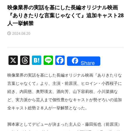
映像業界の実話を基にした長編オリジナル映画
『ありきたりな言葉じゃなくて』追加キャスト28
人一挙解禁
2024.08.20
X
T
H
Li
F
Share
hr
at
n
a
映像業界の実話を基にした長編オリジナル映画『ありきたりな
e
e
e
c
言葉じゃなくて』より、主演・前原滉、ヒロイン・小西桜子に
a
n
e
続き、内田慈、奥野瑛太、酒向芳、山下容莉枝、小川菜摘な
d
a
b
ど、実力派から芸人まで個性豊かなキャストが勢ぞろいの追加
s
o
全キャスト総勢２８人が一挙解禁となった。
o
k
脚本家としてデビューが決まった主人公・藤田拓也（前原滉）