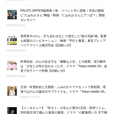
FRUITS ZIPPER鎮西寿々歌、イベント中に恐怖！渋谷の階段
に“だぁれかさん”降臨！映画『だぁれかさんとアソぼ？』階段
セレモニー
2026年7月21日
安田章大×のん、打ち合わせなしで成立した“真の兄妹”感。監督
も絶賛のコンビネーション。映画『平行と垂直』東京プレミア
バリアフリー上映試写会【詳細レポ】
2026年7月19日
仲里依紗、のんの生き方を「素敵な人生」と大絶賛。深川麻衣
は「少女と少年が合わさった方」ドラマ『Tokyo middle 30』会
見で女子トーク炸裂【詳細レポ】
2026年7月18日
主演・仲里依紗と主題歌・ふみのがドラマセットで初対面。現
場ではのんの誕生日サプライズも。ドラマ『Tokyo middle 30』
2026年7月17日
【インタビュー】『侍タイ』が生んだ第2の主役・田村ツトム。
50代初主演で挑んだ座長の覚悟。ドラマ『心配無用ノ介 天下御