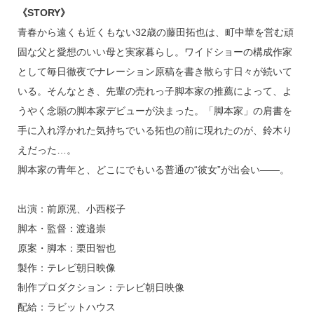
《STORY》
青春から遠くも近くもない32歳の藤田拓也は、町中華を営む頑
固な父と愛想のいい母と実家暮らし。ワイドショーの構成作家
として毎日徹夜でナレーション原稿を書き散らす日々が続いて
いる。そんなとき、先輩の売れっ子脚本家の推薦によって、よ
うやく念願の脚本家デビューが決まった。「脚本家」の肩書を
手に入れ浮かれた気持ちでいる拓也の前に現れたのが、鈴木り
えだった…。
脚本家の青年と、どこにでもいる普通の“彼女”が出会い――。
出演：前原滉、小西桜子
脚本・監督：渡邉崇
原案・脚本：栗田智也
製作：テレビ朝日映像
制作プロダクション：テレビ朝日映像
配給：ラビットハウス