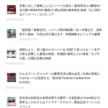
言葉に出して後悔したエピソードを告白！板垣李光人×綱啓永×
吉川愛×MOMONA×森愁斗×西山智樹×柄本時生 映画『口に関す
るアンケート』口プレミア
2026年6月15日
『超高速！参勤交代』シリーズ第3弾始動！佐々木蔵之介、深田
恭子ら集結「今回は空を飛びます」特報映像＆ビジュアル解禁
2026年6月15日
桜田ひより、四つ葉のクローバーを“10秒”で見つける！？木戸
大聖も目撃した驚異の特技。早瀬憩×唐田えりか 映画『モブ子
の恋』公開記念舞台挨拶
2026年6月14日
のん＆アバンギャルディが豪華共演＆囲み会見！伝統の和装と
Y’sのモードが交差する「第32回 Fashion Cantata from
KYOTO」
2026年6月14日
初共演の杉咲花＆多部未華子が驚愕！今泉監督の“1mm単位”の
異常なこだわりとは？ドラマ『クロエマ』配信記念スペシャル
イベント