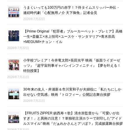
うまくいっても100万円の赤字！？侍タイムスリッパー外伝・
連続時代劇「心配無用ノ介 天下御免」記者会見
2026年7月22日
【Prime Original『犯罪者』ブルーカーペット・プレミア】高橋
一生×斎藤工×水上恒司×ユースケ・サンタマリア×青木崇高
×MEGUMI×チョン・イル
2026年7月22日
小学校プレミア！今井竜太郎×長田光平 映画『仮面ライダーゼ
ッツ』『超宇宙刑事ギャバンインフィニティ』【夢を叶える！
特別授業】
2026年7月21日
30年来の友人・井浦新＆市川実和子が夫婦役に「私たちにしか
出せない空気感」映画『トロフィー』公開記念舞台挨拶
2026年7月21日
【FRUITS ZIPPER 鎮西寿々歌】清水崇監督から「可愛いが出
すぎ！」と異例の注意！？単独初主演ホラーで封印した“アイド
ルスマイル” 映画『だぁれかさんとアソぼ？』完成披露舞台挨拶
2026年7月21日