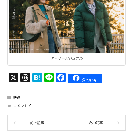
ティザービジュアル
X
T
H
Li
F
Share
hr
at
n
a
e
e
e
c
映画
a
n
e
コメント:
0
d
a
b
s
o