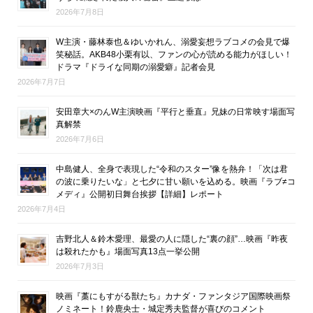
2026年7月8日
W主演・藤林泰也＆ゆいかれん、溺愛妄想ラブコメの会見で爆
笑秘話。AKB48小栗有以、ファンの心が読める能力がほしい！
ドラマ『ドライな同期の溺愛癖』記者会見
2026年7月7日
安田章大×のんW主演映画『平行と垂直』兄妹の日常映す場面写
真解禁
2026年7月6日
中島健人、全身で表現した“令和のスター”像を熱弁！「次は君
の波に乗りたいな」と七夕に甘い願いを込める。映画『ラブ≠コ
メディ』公開初日舞台挨拶【詳細】レポート
2026年7月4日
吉野北人＆鈴木愛理、最愛の人に隠した“裏の顔”…映画『昨夜
は殺れたかも』場面写真13点一挙公開
2026年7月3日
映画『藁にもすがる獣たち』カナダ・ファンタジア国際映画祭
ノミネート！鈴鹿央士・城定秀夫監督が喜びのコメント