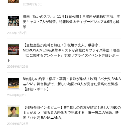
2026年7月3日
映画『呪いのスマホ』11月13日公開！早瀬憩が単独初主演、主
要キャスト7人が解禁。特報映像＆ティザービジュアル6種も解
禁
2026年7月2日
【全校生徒が絶叫と熱狂！】板垣李光人、綱啓永、
MOMONA(ME:I)ら豪華キャストが高校にサプライズ降臨！映画
『口に関するアンケート』学校サプライズイベント詳細レポー
ト
2026年6月29日
8年越しの約束！稲垣・草彅・香取が集結！映画『バナ穴 BANA
🕳ANA』舞台挨拶で、新しい地図の3人が見せた最高の空気感
【詳細レポート】
2026年6月28日
【稲垣吾郎インタビュー】8年越しの約束が結実！新しい地図の
３人が放つ「観る者の想像力で完成する」唯一無二の物語。映
画『バナ穴 BANA🕳ANA』
2026年6月25日