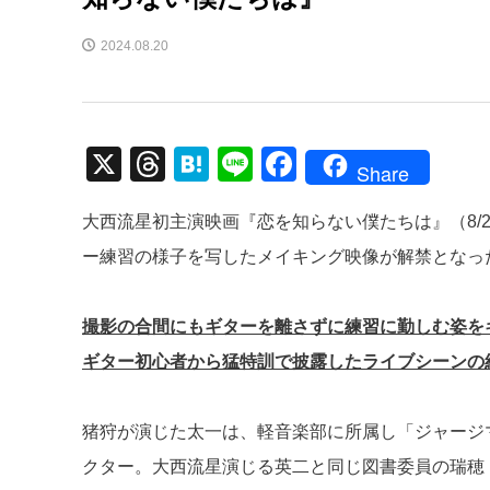
2024.08.20
X
T
H
Li
F
Share
hr
at
n
a
大西流星初主演映画『恋を知らない僕たちは』（8/
e
e
e
c
ー練習の様子を写したメイキング映像が解禁となっ
a
n
e
d
a
b
撮影の合間にもギターを離さずに練習に勤しむ姿を
s
o
ギター初心者から猛特訓で披露したライブシーンの
o
k
猪狩が演じた太一は、軽音楽部に所属し「ジャージ
クター。大西流星演じる英二と同じ図書委員の瑞穂