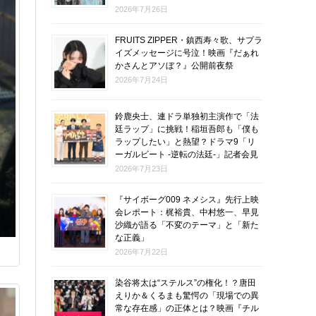
2026年7月26日
FRUITS ZIPPER・鎮西寿々歌、サプラ
イズメッセージに号泣！映画『だぁれ
かさんとアソぼ？』公開前夜祭
2026年7月24日
鈴鹿央士、連ドラ単独初主演作で「法
廷ラップ」に挑戦！稲垣吾郎も「僕も
ラップしたい」と熱望？ドラマ9「リ
ーガルビート -逆転の法廷-」記者会見
2026年7月23日
『サイボーグ009 ネメシス』先行上映
会レポート：梶裕貴、中村悠一、早見
沙織が語る「不変のテーマ」と「新た
な正義」
2026年7月22日
染谷将太は“ステルス”の権化！？唐田
えりか＆くるまも驚愕の「現場での異
常な存在感」の正体とは？映画『チル