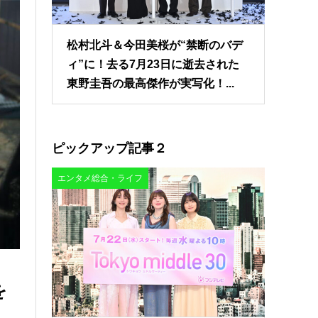
松村北斗＆今田美桜が“禁断のバデ
ィ”に！去る7月23日に逝去された
東野圭吾の最高傑作が実写化！...
ピックアップ記事２
エンタメ総合・ライフ
を