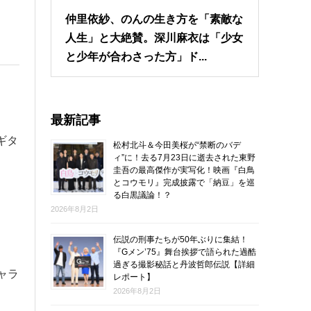
仲里依紗、のんの生き方を「素敵な
人生」と大絶賛。深川麻衣は「少女
と少年が合わさった方」ド...
最新記事
ギタ
松村北斗＆今田美桜が“禁断のバデ
ィ”に！去る7月23日に逝去された東野
圭吾の最高傑作が実写化！映画『白鳥
とコウモリ』完成披露で「納豆」を巡
る白黒議論！？
2026年8月2日
伝説の刑事たちが50年ぶりに集結！
『Gメン’75』舞台挨拶で語られた過酷
過ぎる撮影秘話と丹波哲郎伝説【詳細
ャラ
レポート】
2026年8月2日