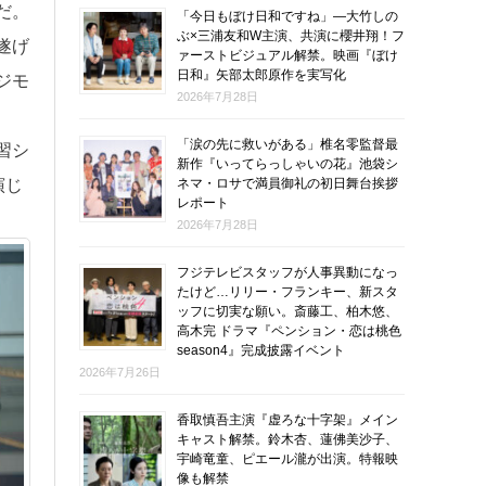
だ。
「今日もぼけ日和ですね」―大竹しの
ぶ×三浦友和W主演、共演に櫻井翔！フ
遂げ
ァーストビジュアル解禁。映画『ぼけ
日和』矢部太郎原作を実写化
ジモ
2026年7月28日
「涙の先に救いがある」椎名零監督最
習シ
新作『いってらっしゃいの花』池袋シ
ネマ・ロサで満員御礼の初日舞台挨拶
演じ
レポート
2026年7月28日
フジテレビスタッフが人事異動になっ
たけど…リリー・フランキー、新スタ
ッフに切実な願い。斎藤工、柏木悠、
高木完 ドラマ『ペンション・恋は桃色
season4』完成披露イベント
2026年7月26日
香取慎吾主演『虚ろな十字架』メイン
キャスト解禁。鈴木杏、蓮佛美沙子、
宇崎竜童、ピエール瀧が出演。特報映
像も解禁